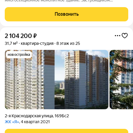
многосекционное монолитное здание. Застройщиком
спроектированы различные планировки. Внутренняя отделка
не осуществляется. Благоустройство прилегающей
Позвонить
территории включает в себя организацию детских игровых
2 104 200
₽
31,7 м²
квартира-студия
8 этаж из 25
новостройка
2-я Краснодарская улица
,
169Бс2
ЖК «Я»
, 4 квартал 2021