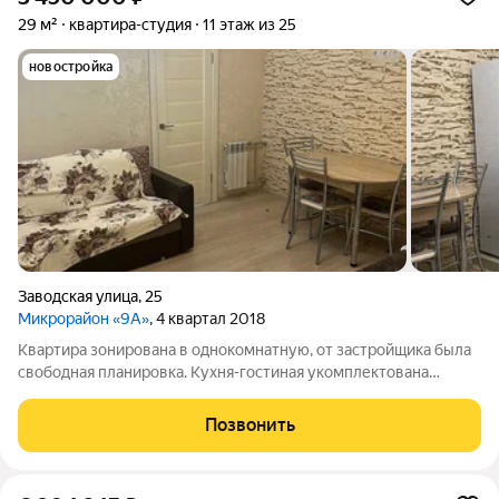
29 м²
квартира-студия
11 этаж из 25
новостройка
Заводская улица
,
25
Микрорайон «9А»
, 4 квартал 2018
Квартира зонирована в однокомнатную, от застройщика была
свободная планировка. Кухня-гостиная укомплектована
гарнитуром, всей бытовой техникой, установлен раскладной
диван. В спальне шкаф, двух-спальная кровать с
Позвонить
ортопедическим матрасом. Прихожая