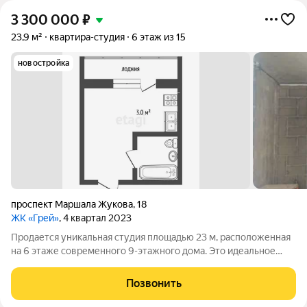
3 300 000
₽
23,9 м²
квартира-студия
6 этаж из 15
новостройка
проспект Маршала Жукова
,
18
ЖК «Грей»
, 4 квартал 2023
Продается уникальная студия площадью 23 м, расположенная
на 6 этаже современного 9-этажного дома. Это идеальное
место для тех, кто ценит комфорт и уют! Окна на балконе
открывают захватывающий вид на окрестности, где можно
Позвонить
наслаждаться великолепными