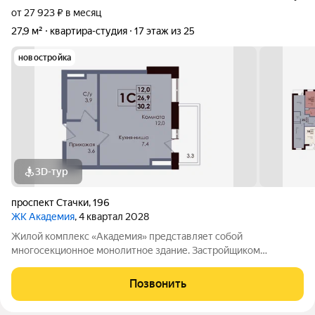
от 27 923 ₽ в месяц
27,9 м²
квартира-студия
17 этаж из 25
новостройка
3D-тур
проспект Стачки
,
196
ЖК Академия
, 4 квартал 2028
Жилой комплекс «Академия» представляет собой
многосекционное монолитное здание. Застройщиком
спроектированы различные планировки. Внутренняя отделка
не осуществляется. Благоустройство прилегающей
Позвонить
территории включает в себя организацию детских игровых