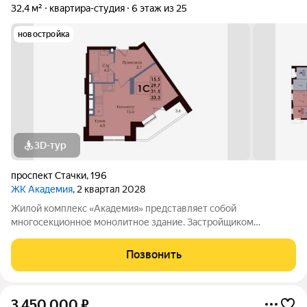
32,4 м²
квартира-студия
6 этаж из 25
новостройка
3D-тур
проспект Стачки
,
196
ЖК Академия
, 2 квартал 2028
Жилой комплекс «Академия» представляет собой
многосекционное монолитное здание. Застройщиком
спроектированы различные планировки. Внутренняя отделка
не осуществляется. Благоустройство прилегающей
Позвонить
территории включает в себя организацию детских игровых
3 450 000
₽