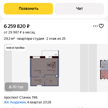
пространство, сделан свежий косметический ремонт,
отличное состояние квартиры. Все что на фотографиях
Позвонить
Чат
остается: мебель, сплит система. Квартира
6 259 820
₽
от 29 987 ₽ в месяц
29,3 м²
квартира-студия
2 этаж из 25
новостройка
3D-тур
проспект Стачки
,
196
ЖК Академия
, 4 квартал 2028