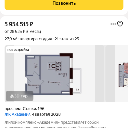
вид. Квартира не угловая, тёплая, с черновой отделкой от
Позвонить
застройщика идеальная основа для
5 954 515
₽
от 28 525 ₽ в месяц
27,9 м²
квартира-студия
21 этаж из 25
новостройка
3D-тур
проспект Стачки
,
196
ЖК Академия
, 4 квартал 2028
Жилой комплекс «Академия» представляет собой