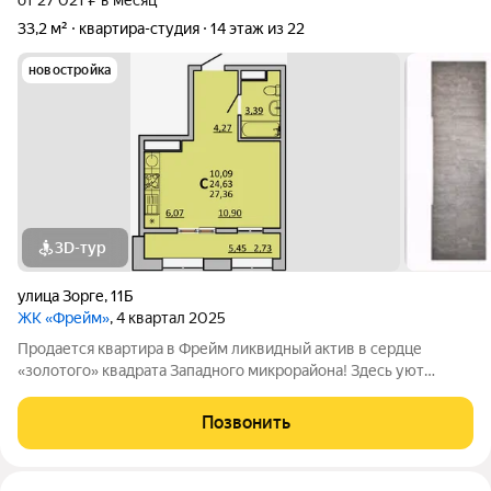
от 27 021 ₽ в месяц
33,2 м²
квартира-студия
14 этаж из 22
новостройка
3D-тур
улица Зорге
,
11Б
ЖК «Фрейм»
, 4 квартал 2025
Продается квартира в Фрейм ликвидный актив в сердце
«золотого» квадрата Западного микрорайона! Здесь уют
домашнего очага переплетается с ритмом повседневной
жизни. Всего два шага и вы уже у школы или на остановке
Позвонить
общественного транспорта. Добраться