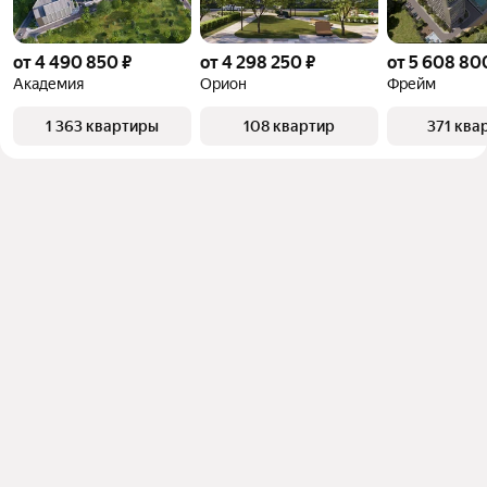
от 4 490 850 ₽
от 4 298 250 ₽
от 5 608 80
Академия
Орион
Фрейм
1 363 квартиры
108 квартир
371 ква