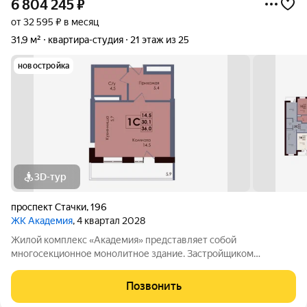
6 804 245
₽
от 32 595 ₽ в месяц
31,9 м²
квартира-студия
21 этаж из 25
новостройка
3D-тур
проспект Стачки
,
196
ЖК Академия
, 4 квартал 2028
Жилой комплекс «Академия» представляет собой
многосекционное монолитное здание. Застройщиком
спроектированы различные планировки. Внутренняя отделка
не осуществляется. Благоустройство прилегающей
Позвонить
территории включает в себя организацию детских игровых