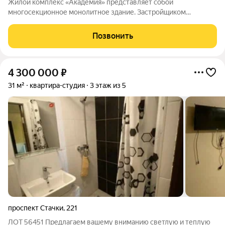
Жилой комплекс «Академия» представляет собой
многосекционное монолитное здание. Застройщиком
спроектированы различные планировки. Внутренняя отделка
не осуществляется. Благоустройство прилегающей
Позвонить
территории включает в себя организацию детских игровых
4 300 000
₽
31 м²
квартира-студия
3 этаж из 5
проспект Стачки
,
221
ЛОТ 56451 Предлагаем вашему вниманию светлую и теплую