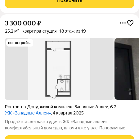
Позвонить
территории включает в себя организацию детских игровых
3 300 000
₽
25,2 м²
квартира-студия
18 этаж из 19
новостройка
Ростов-на-Дону
,
жилой комплекс Западные Аллеи
,
6.2
ЖК «Западные Аллеи»
, 4 квартал 2025
Продаётся светлая студия в ЖК «Западные аллеи»
комфортабельный дом сдан, ключи уже у вас. Панорамные
окна выходят на восток, а с балкона открывается отличный