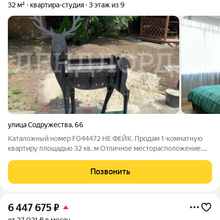
32 м²
квартира-студия
3 этаж из 9
улица Содружества
,
66
Каталожный номер F044472 НЕ ФЕЙК. Продам 1-комнатную
квартиру площадью 32 кв. м Отличное месторасположение.
Рядом школа № 73, лицей № 58, детские сады, спорт. и
тренажерные залы. Во двое бассейн, мангал, беседки. В доме
Позвонить
консьерж, спортзал, детская
6 447 675
₽