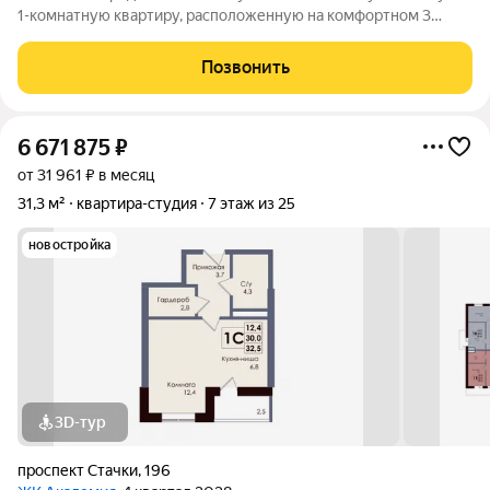
1-комнатную квартиру, расположенную на комфортном 3
этаже 5-этажного кирпичного дома, построенного в 1975 году.
О квартире: Общая площадь: 31 кв.м. Жилая площадь: 16 кв.м.
Позвонить
Площадь кухни: 5 кв.м.
6 671 875
₽
от 31 961 ₽ в месяц
31,3 м²
квартира-студия
7 этаж из 25
новостройка
3D-тур
проспект Стачки
,
196