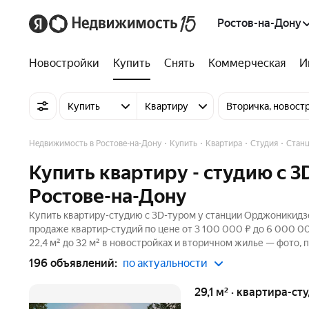
Ростов-на-Дону
Новостройки
Купить
Снять
Коммерческая
И
Купить
Квартиру
Вторичка, новост
Недвижимость в Ростове-на-Дону
Купить
Квартира
Студия
Стан
Купить квартиру - студию c 
Ростове-на-Дону
Купить квартиру-студию c 3D-туром у станции Орджоникидзе
продаже квартир-студий по цене от 3 100 000 ₽ до 6 000 
22,4 м² до 32 м² в новостройках и вторичном жилье — фото, 
196 объявлений:
по актуальности
29,1 м² · квартира-ст