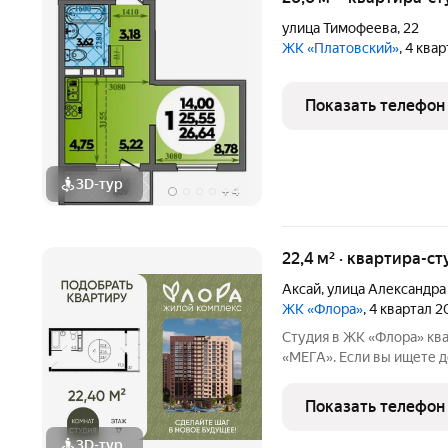
улица Тимофеева
,
22
ЖК «Платовский»
, 4 ква
Показать телефон
3D-тур
+
4
22,4 м² · квартира-ст
Аксай
,
улица Александра
ЖК «Флора»
, 4 квартал 
Студия в ЖК «Флора» квартира в новом жилом районе рядом с ТЦ
«МЕГА». Если вы ищете 
комплексе обратите внимание на студию в ЖК «Флора». Это не
просто квартира, а прод
Показать телефон
зеленый ландшафт,
3D-тур