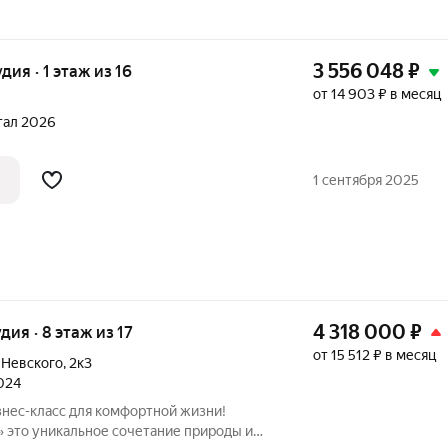
3 556 048
₽
удия · 1 этаж из 16
от 14 903 ₽ в месяц
ртал 2026
1 сентября 2025
4 318 000
₽
удия · 8 этаж из 17
от 15 512 ₽ в месяц
 Невского
,
2к3
2024
ы и