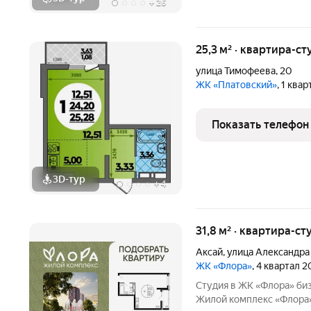
+
26
25,3 м² · квартира-ст
улица Тимофеева
,
20
ЖК «Платовский»
, 1 ква
Показать телефон
3D-тур
+
4
31,8 м² · квартира-ст
Аксай
,
улица Александра
ЖК «Флора»
, 4 квартал 
Студия в ЖК «Флора» бизнес-класс для комфортной жизни!
Жилой комплекс «Флора» это уникальное сочетание природ