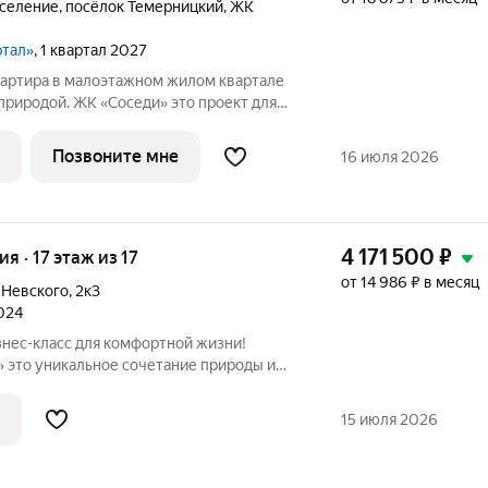
оселение
,
посёлок Темерницкий
,
ЖК
ртал»
, 1 квартал 2027
й. ЖК «Соседи» это проект для
ю среду, приватность и невысокую
вартал расположен в п. Темерницкий и
Позвоните мне
16 июля 2026
4 171 500
₽
ия · 17 этаж из 17
от 14 986 ₽ в месяц
 Невского
,
2к3
2024
ы и
 Архитектура комплекса, уютная
я инфраструктура создают отличные
15 июля 2026