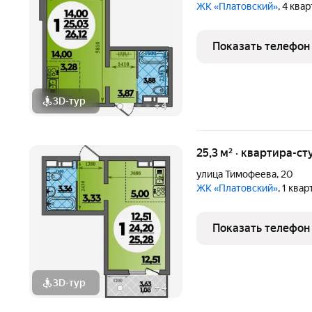
ЖК «Платовский»
, 4 ква
Показать телефон
3D-тур
+
4
25,3 м² · квартира-ст
улица Тимофеева
,
20
ЖК «Платовский»
, 1 ква
Показать телефон
3D-тур
+
4