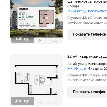
Щепкинское сельское п
Соседи
ЖК «Соседи. Лесной ква
Студия в ЖК «Соседи» квартира в малоэтажном жилом квартале
комфорт-класса рядом с природо
тех, кто ценит спокойну
плотность проживания. К
Показать телефон
сочетает
3D-тур
+
24
32 м² · квартира-студ
Аксай
,
улица Александра
ЖК «Флора»
, 4 квартал 
Студия в ЖК «Флора» бизнес-класс для комфортной жизни!
Жилой комплекс «Флора» это уникальное сочетание природ
современного комфорта.
атмосфера и продуманна
Показать телефон
условия для жизни.
3D-тур
+
26