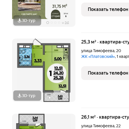
современного комфорта.
атмосфера и продуманна
Показать телефон
условия для жизни.
3D-тур
+
26
25,3 м² · квартира-ст
улица Тимофеева
,
20
ЖК «Платовский»
, 1 ква
Показать телефон
3D-тур
+
4
26,1 м² · квартира-ст
улица Тимофеева
,
22