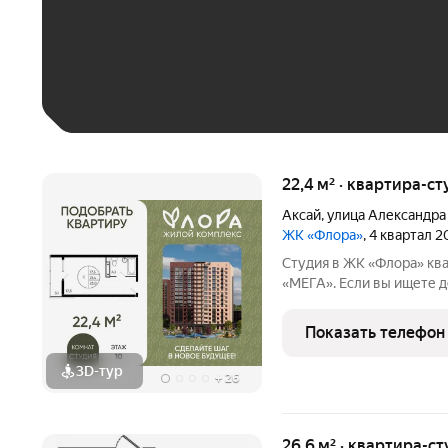
До 30 тыс. ₽
До 50 тыс. ₽
До 70 тыс. ₽
Больше 100 тыс. ₽
22,4 м² · квартира-ст
Аксай
,
улица Александра
ЖК «Флора»
, 4 квартал 
Студия в ЖК «Флора» квартира в новом жилом районе рядом с ТЦ
«МЕГА». Если вы ищете 
комплексе обратите внимание на студию в ЖК «Флора». Это не
просто квартира, а прод
Показать телефон
зеленый ландшафт,
3D-тур
+
26
26,6 м² · квартира-ст