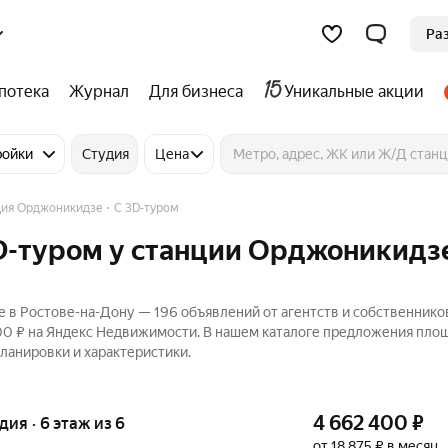
Ра
потека
Журнал
Для бизнеса
Уникальные акции
ройки
Студия
Цена
ция Орджоникидзе
C 3D-туром
3D-туром у станции Орджоникидз
 в Ростове-на-Дону — 196 объявлений от агентств и собственнико
000 ₽ на Яндекс Недвижимости. В нашем каталоге предложения пло
планировки и характеристики.
4 662 400
₽
удия · 6 этаж из 6
от 18 875 ₽ в месяц