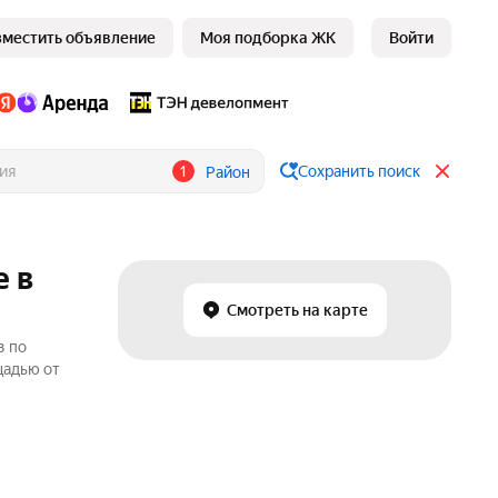
зместить объявление
Моя подборка ЖК
Войти
1
Сохранить поиск
Район
е в
Смотреть на карте
в по
щадью от