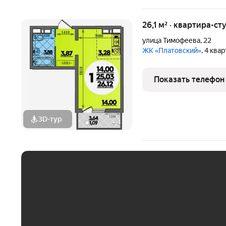
26,1 м² · квартира-ст
улица Тимофеева
,
22
ЖК «Платовский»
, 4 ква
Показать телефон
3D-тур
+
4
ЕЖЕМЕСЯЧНЫЙ ПЛАТЁ