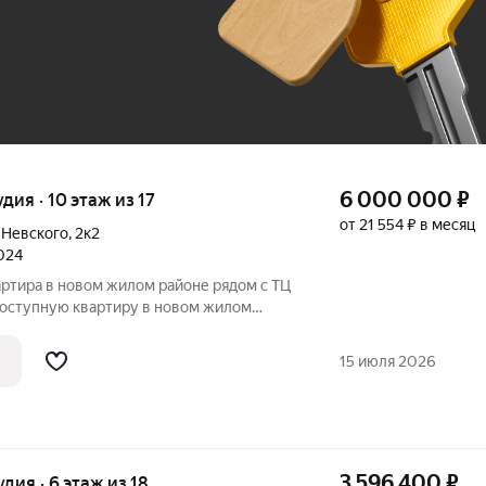
До 100 тыс. ₽
6 000 000
₽
удия · 10 этаж из 17
от 21 554 ₽ в месяц
 Невского
,
2к2
2024
доступную квартиру в новом жилом
уманное пространство для жизни:
15 июля 2026
3 596 400
₽
удия · 6 этаж из 18