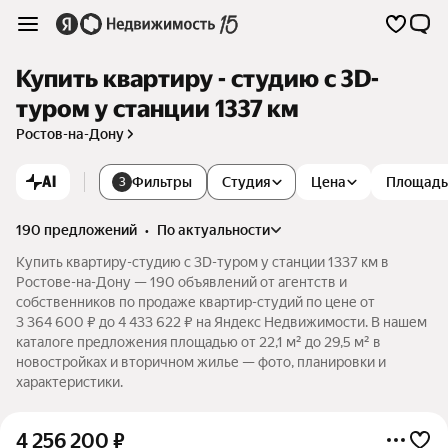
Купить квартиру - студию c 3D-
туром у станции 1337 км
Ростов-на-Дону
AI
Фильтры
Студия
Цена
Площадь
3
190 предложений
•
по актуальности
Купить квартиру-студию c 3D-туром у станции 1337 км в
Ростове-на-Дону — 190 объявлений от агентств и
собственников по продаже квартир-студий по цене от
3 364 600 ₽ до 4 433 622 ₽ на Яндекс Недвижимости. В нашем
каталоге предложения площадью от 22,1 м² до 29,5 м² в
новостройках и вторичном жилье — фото, планировки и
характеристики.
4 256 200
₽