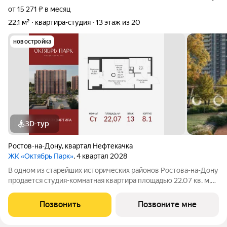
от 15 271 ₽ в месяц
22,1 м²
квартира-студия
13 этаж из 20
новостройка
3D-тур
Ростов-на-Дону
,
квартал Нефтекачка
ЖК «Октябрь Парк»
, 4 квартал 2028
В одном из старейших исторических районов Ростова-на-Дону
продается студия-комнатная квартира площадью 22.07 кв. м,
на 13 этаже 25-этажного дома №8.1. Квартира находится в
новом жилом комплексе комфорт-класса «Октябрь Парк» от
Позвонить
Позвоните мне
девелопера «ССК». О