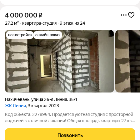
4 000 000
₽
27,2 м²
квартира-студия
9 этаж из 24
новостройка
онлайн показ
Нахичевань
,
улица 26-я Линия
,
35/1
ЖК Линии
, 3 квартал 2023
Код объекта: 2278954. Продается уютная студия с просторной
лоджией в отличной локации! Общая площадь квартиры 27 кв.
м, что делает ее идеальным выбором для комфортной жизни.
Преимуществом является большая лоджия, где можно
Позвонить
обустроить зону отдыха или