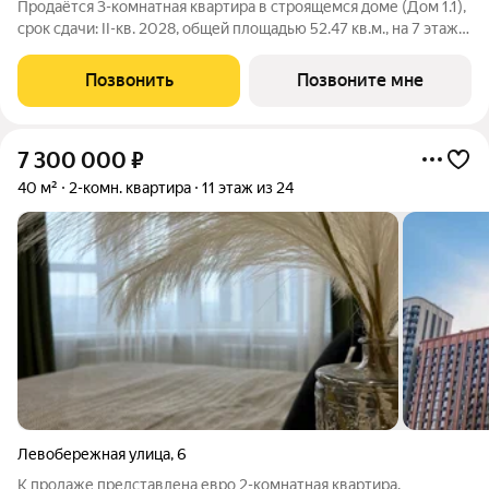
Продаётся 3-комнатная квартира в строящемся доме (Дом 1.1),
срок сдачи: II-кв. 2028, общей площадью 52.47 кв.м., на 7 этаже.
Чувствовать гордость, когда любимая футбольная команда
забивает гол, и с удовольствием спешить после работы на
Позвонить
Позвоните мне
тренировку по
7 300 000
₽
40 м²
2-комн. квартира
11 этаж из 24
Левобережная улица
,
6
К продаже представлена евро 2-комнатная квартира,