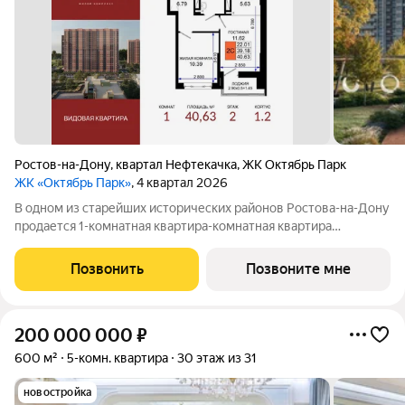
Ростов-на-Дону
,
квартал Нефтекачка
,
ЖК Октябрь Парк
ЖК «Октябрь Парк»
, 4 квартал 2026
В одном из старейших исторических районов Ростова-на-Дону
продается 1-комнатная квартира-комнатная квартира
площадью 40.63 кв. м, на 2 этаже 25-этажного дома №1.2.
Квартира находится в новом жилом комплексе комфорт-
Позвонить
Позвоните мне
класса «Октябрь Парк» от девелопера
200 000 000
₽
600 м²
5-комн. квартира
30 этаж из 31
новостройка