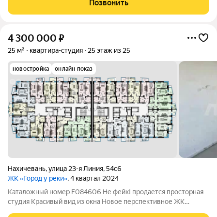
Позвонить
поле для активных игр, площадки,
4 300 000
₽
25 м²
квартира-студия
25 этаж из 25
новостройка
онлайн показ
Нахичевань
,
улица 23-я Линия
,
54с6
ЖК «Город у реки»
, 4 квартал 2024
Каталожный номер F084606 Не фейк! продается просторная
студия Красивый вид из окна Новое перспективное ЖК
Проводка, стяжка, шпаклевка уже сделаны, оставшийся