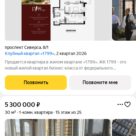
проспект Сиверса
,
8/1
Клубный квартал «1799»
, 2 квартал 2026
Продается квартира в жилом квартале «1799». ЖК 1799 - это
новый жилой квартал бизнес-класса от федерального
девелопера «Неометрия» располагается в самом начале
легендарной улицы Пушкинской в Ростове-на-Дону. Это
Позвонить
Позвоните мне
любимое горожанами место, где в полной
5 300 000
₽
30 м²
1-комн. квартира
15 этаж из 25