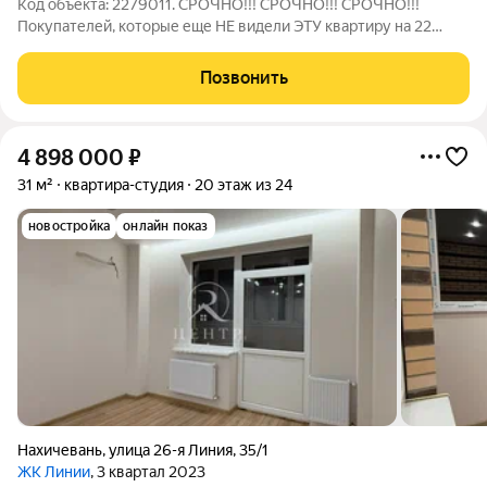
Код объекта: 2279011. СРОЧНО!!! СРОЧНО!!! СРОЧНО!!!
Покупателей, которые еще НЕ видели ЭТУ квартиру на 22
этаже в ЖК Линии, приглашаю срочно записаться на просмотр.
Могу гарантировать, что вас не оставит равнодушными: во-
Позвонить
первых, вид из окна. Вы
4 898 000
₽
31 м²
квартира-студия
20 этаж из 24
новостройка
онлайн показ
Нахичевань
,
улица 26-я Линия
,
35/1
ЖК Линии
, 3 квартал 2023