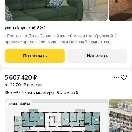
улица Крупской
,
82/2
г.Ростов-на-Дону, Западный жилой массив, ул.Крупской. К
продаже представлена уютная и светлая 3-комнатная
квартира. Планировка: холл, большая ванная, просторная
кухня-гостиная с выходом на лоджию, две спальни. Состояние:
Позвонить
Написать
"Заходи и живи". Всё
5 607 420
₽
от 22 701 ₽ в месяц
35,5 м²
1-комн. квартира
6 этаж из 6
новостройка