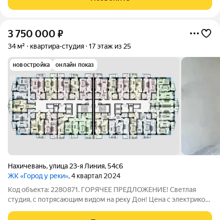
3 750 000
₽
34 м²
квартира-студия
17 этаж из 25
новостройка
онлайн показ
Нахичевань
,
улица 23-я Линия
,
54с6
ЖК «Город у реки»
, 4 квартал 2024
Код объекта: 2280871. ГОРЯЧЕЕ ПРЕДЛОЖЕНИЕ! Светлая
студия, с потрясающим видом на реку Дон! Цена с электрикой,
штукатуркой и стяжкой пола от СОБСТВЕННИКА, не от
застройщика! В Доме есть консьерж, на территории большое