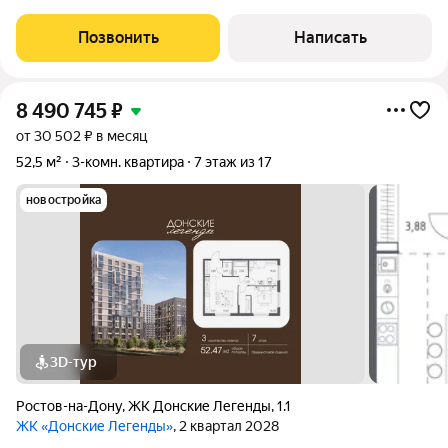
современном жилом комплексе бизнес-класса Смарт
Хаус.Общая площадь 144 м2. Высота потолков 3 метра.
Позвонить
Написать
Планировочное решение, а также интерьер
8 490 745
₽
от 30 502 ₽ в месяц
52,5 м²
3-комн. квартира
7 этаж из 17
новостройка
3D-тур
Ростов-на-Дону
,
ЖК Донские Легенды
,
1.1
ЖК «Донские Легенды»
, 2 квартал 2028