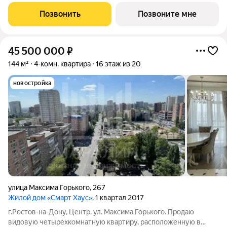
специалистов и студентов. А также может стать идеальным
инструментом для инвестиций. Общая жилая площадь м
Позвонить
Позвоните мне
позволяет создать уютное пространство
45 500 000
₽
144 м²
4-комн. квартира
16 этаж из 20
новостройка
улица Максима Горького
,
267
Жилой дом «Смарт Хаус»
, 1 квартал 2017
г.Ростов-на-Дону, Центр, ул. Максима Горького. Продаю
видовую четырехкомнатную квартиру, расположенную в