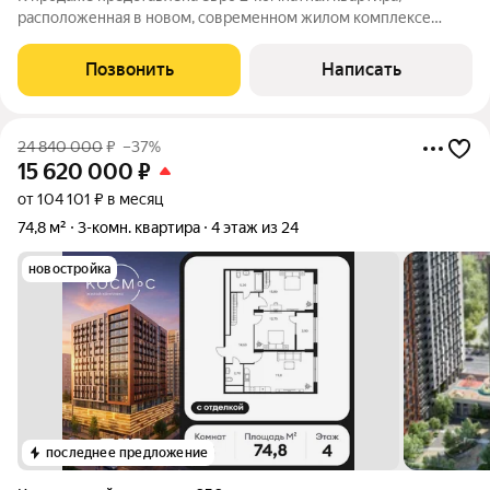
расположенная в новом, современном жилом комплексе
Левобережье. Шикарный вид на Дон.Общая площадь - 40 м2. В
квартире выполнен дизайнерский ремонт, установлена
Позвонить
Написать
встроенная брендовая техника на кухне,
24 840 000
₽
–37%
15 620 000
₽
от 104 101 ₽ в месяц
74,8 м²
3-комн. квартира
4 этаж из 24
новостройка
последнее предложение