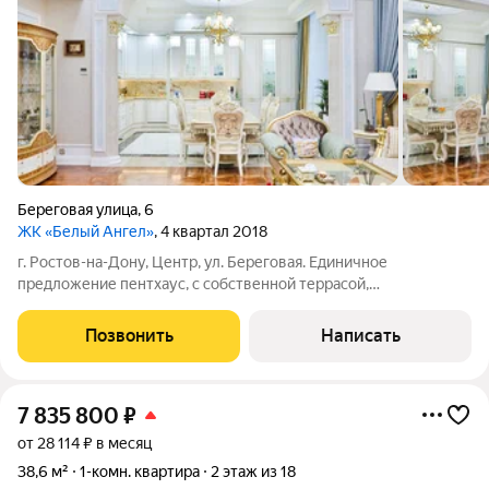
Береговая улица
,
6
ЖК «Белый Ангел»
, 4 квартал 2018
г. Ростов-на-Дону, Центр, ул. Береговая. Единичное
предложение пентхаус, с собственной террасой,
расположенный в жилом комплексе бизнес-класса "Белый
Ангел". Общая площадь квартиры с террасами - 600 м2.
Позвонить
Написать
Пентхаус с индивидуальным лифтом и
7 835 800
₽
от 28 114 ₽ в месяц
38,6 м²
1-комн. квартира
2 этаж из 18