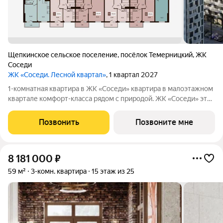
Щепкинское сельское поселение
,
посёлок Темерницкий
,
ЖК
Соседи
ЖК «Соседи. Лесной квартал»
, 1 квартал 2027
1-комнатная квартира в ЖК «Соседи» квартира в малоэтажном
квартале комфорт-класса рядом с природой. ЖК «Соседи» это
проект в п. Темерницкий, где мы объединили спокойную
жилую среду, современную архитектуру и продуманное
Позвонить
Позвоните мне
благоустройство для
8 181 000
₽
59 м²
3-комн. квартира
15 этаж из 25