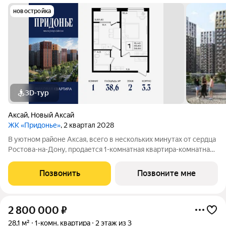
новостройка
3D-тур
Аксай
,
Новый Аксай
ЖК «Придонье»
, 2 квартал 2028
В уютном районе Аксая, всего в нескольких минутах от сердца
Ростова-на-Дону, продается 1-комнатная квартира-комнатная
квартира площадью 38.6 кв. м, на 2 этаже 18-этажного дома
№2.1. Квартира находится в жилом микрорайоне комфорт-
Позвонить
Позвоните мне
класса «Придонье» от
2 800 000
₽
28,1 м²
1-комн. квартира
2 этаж из 3