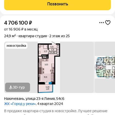
ремонт можно сделать на свой вкус По всем интересующим
Позвонить
вопросам пишите и звоните, буду рад
4 706 100
₽
от 16 906 ₽ в месяц
24,9 м²
квартира-студия
2 этаж из 25
новостройка
3D-тур
Нахичевань
,
улица 23-я Линия
,
54с6
ЖК «Город у реки»
, 4 квартал 2024
В продаже квартира-студия в новостройке. Лучшее решение