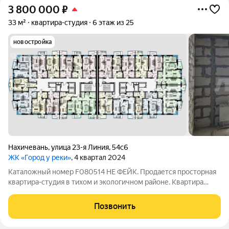
3 800 000
₽
33 м²
квартира-студия
6 этаж из 25
новостройка
Нахичевань
,
улица 23-я Линия
,
54с6
ЖК «Город у реки»
, 4 квартал 2024
Каталожный номер F080514 НЕ ФЕЙК. Продается просторная
квартира-студия в тихом и экологичном районе. Квартира
продается без отделки - вы сможете сделать ремонт по
своему вкусу. Дом расположен на территории
Позвонить
перспективного жилого комплекса. Ухоженная