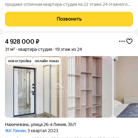
продаже отличная квартира-студия на 22 этаже 24 этажного
кирпичного дома. Сделан качественный ремонт, установлен
кухонный гарнитур, мягкая мебель, импортная сантехника,
Позвонить
стены и полы в современной
4 928 000
₽
31 м²
квартира-студия
19 этаж из 24
новостройка
онлайн показ
Нахичевань
,
улица 26-я Линия
,
35/1
ЖК Линии
, 3 квартал 2023