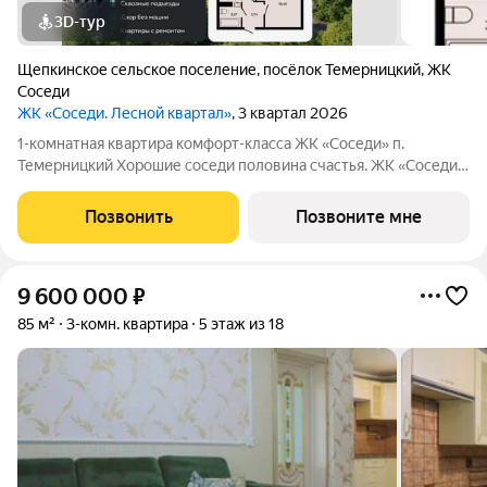
3D-тур
Щепкинское сельское поселение
,
посёлок Темерницкий
,
ЖК
Соседи
ЖК «Соседи. Лесной квартал»
, 3 квартал 2026
1-комнатная квартира комфорт-класса ЖК «Соседи» п.
Темерницкий Хорошие соседи половина счастья. ЖК «Соседи»
это малоэтажный квартал в скандинавском стиле, где тишина
леса, приватность и добрососедство становятся вашей
Позвонить
Позвоните мне
повседневностью. О доме:
9 600 000
₽
85 м²
3-комн. квартира
5 этаж из 18