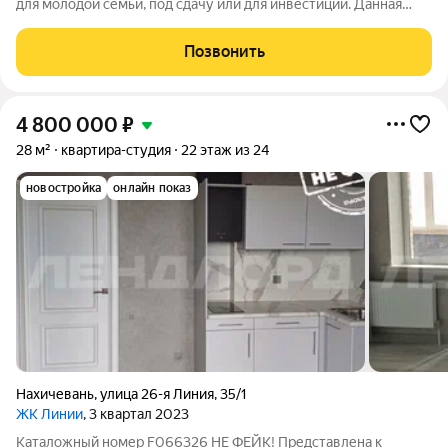
для молодой семьи, под сдачу или для инвестиций. Данная
квартира-студия отличается своей функциональностью,
комфортом и современным расположением зон. Прихожая
Позвонить
переходит в кухню, которая, в свою
4 800 000
₽
28 м²
квартира-студия
22 этаж из 24
новостройка
онлайн показ
Нахичевань
,
улица 26-я Линия
,
35/1
ЖК Линии
, 3 квартал 2023
Каталожный номер F066326 НЕ ФЕЙК! Представлена к