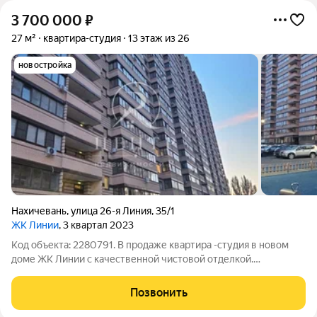
3 700 000
₽
27 м²
квартира-студия
13 этаж из 26
новостройка
Нахичевань
,
улица 26-я Линия
,
35/1
ЖК Линии
, 3 квартал 2023
Код объекта: 2280791. В продаже квартира -студия в новом
доме ЖК Линии с качественной чистовой отделкой.
Просторная лоджия 4 кв, которую можно оборудовать под
дополнительную зону в комнате. Дом комфорт класса с
Позвонить
нaземнoй многоуpoвнeвoй пapкoвкой и