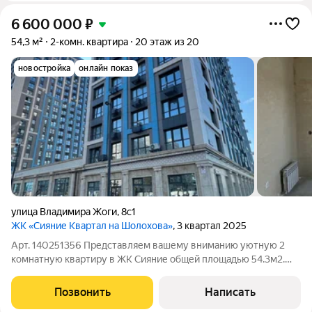
6 600 000
₽
54,3 м²
2-комн. квартира
20 этаж из 20
новостройка
онлайн показ
улица Владимира Жоги
,
8с1
ЖК «Сияние Квартал на Шолохова»
, 3 квартал 2025
Арт. 140251356 Представляем вашему вниманию уютную 2
комнатную квартиру в ЖК Сияние общей площадью 54.3м2.
Комнаты изолированы, раздельный санузел, выполнена
стяжка, штукатурка, разводка электрики, проложены трассы
Позвонить
Написать
под сплит системы и добавлены точки