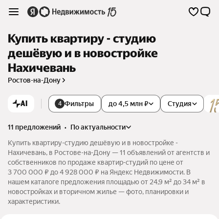
Купить квартиру - студию
дешёвую и в новостройке
Нахичевань
Ростов-на-Дону
AI
Фильтры
до 4,5 млн ₽
Студия
4
11 предложений
•
по актуальности
Купить квартиру-студию дешёвую и в новостройке -
Нахичевань, в Ростове-на-Дону — 11 объявлений от агентств и
собственников по продаже квартир-студий по цене от
3 700 000 ₽ до 4 928 000 ₽ на Яндекс Недвижимости. В
нашем каталоге предложения площадью от 24,9 м² до 34 м² в
новостройках и вторичном жилье — фото, планировки и
характеристики.