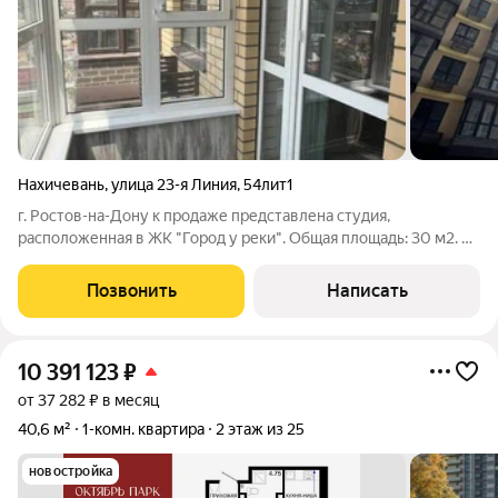
Нахичевань
,
улица 23-я Линия
,
54лит1
г. Ростов-на-Дону к продаже представлена студия,
расположенная в ЖК "Город у реки". Общая площадь: 30 м2. В
студии выполнен дизайнерский ремонт, установлена вся
бытовая техника. Квартира оборудована всем необходимым
Позвонить
Написать
для жизни. Идеально подходит как
10 391 123
₽
от 37 282 ₽ в месяц
40,6 м²
1-комн. квартира
2 этаж из 25
новостройка