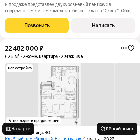
К продаже представлен двухуровневый пентхаус в
современном жилом комплексе бизнес-класса "Сквер". Общая
площадь- 304,51 м2, высота потолков- 4 метра. Планировка
первого уровня включает холл, гардеробную, гостевой
Позвонить
Написать
санузел, тренажерную зону, кухню,
22 482 000
₽
62,5 м²
2-комн. квартира
2 этаж из 5
новостройка
последнее предложение
На карте
Лёгкий поиск
Пушкинская улица
,
40
Клубный дом «Золотой. Новая глава»
, 4 квартал 2027