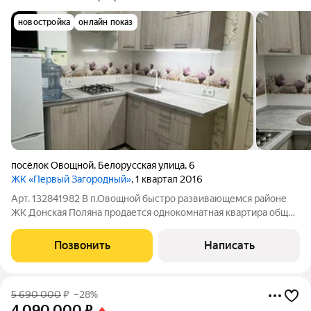
новостройка
онлайн показ
посёлок Овощной
,
Белорусская улица
,
6
ЖК «Первый Загородный»
, 1 квартал 2016
Арт. 132841982 В п.Овощной быстро развивающемся районе
ЖК Донская Поляна продается однокомнатная квартира общей
площадью 28.1м2. Остается вся мебель и техника, выполнен
качественный ремонт в спокойных тонах. В доме имеется
Позвонить
Написать
индивидуальное отопление,
5 690 000
₽
–28%
4 090 000
₽