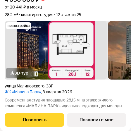
от 20 441 ₽ в месяц
28,2 м²
квартира-студия
12 этаж из 25
новостройка
3D-тур
улица Малиновского
,
33Г
ЖК «Малина Парк»
, 3 квартал 2026
Современная студия площадью 28,15 м на этаже жилого
комплекса «МАЛИНА ПАРК» идеально подходит для молодых
специалистов и студентов. А также может стать идеальным
инструментом для инвестиций. Общая жилая площадь м
Позвонить
Позвоните мне
позволяет создать уютное пространство