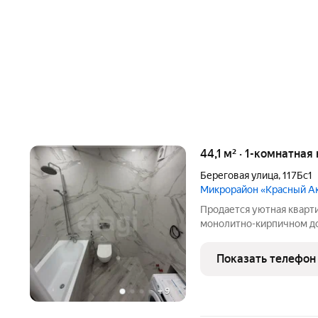
44,1 м² · 1-комнатная
Береговая улица
,
117Бс1
Микрорайон «Красный А
Продается уютная кварт
монолитно-кирпичном до
Аксае! Преимущества и и
детскими площадками, з
Показать телефон
и охраной
+
9