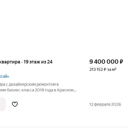
9 400 000
₽
 квартира · 19 этаж из 24
213 152 ₽ за м²
ксай»
ира с дизайнерским ремонтом в
ме бизнес-класса 2018 года в Красном
нфраструктура: Закрытая территория с
оной для отдыха, спортивной площадкой
12 февраля 2026