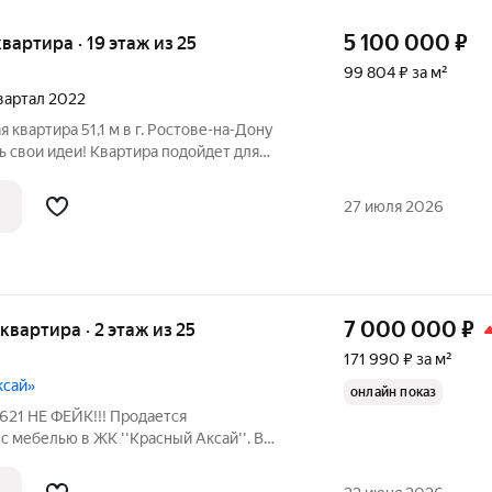
5 100 000
₽
 квартира · 19 этаж из 25
99 804 ₽ за м²
квартал 2022
квартира 51,1 м в г. Ростове-на-Дону
 свои идеи! Квартира подойдет для
ых посиделок. Требует ремонта, что
ь интерьер по собственному стилю. В
27 июля 2026
7 000 000
₽
 квартира · 2 этаж из 25
171 990 ₽ за м²
ксай»
онлайн показ
с мебелью в ЖК ''Красный Аксай''. В
монт. Преимущества данного объекта:
и охраняется, вся местность озеленена,