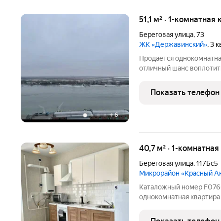
51,1 м² · 1-комнатная
Береговая улица
,
73
ЖК «Державинский»
, 3 
Продается однокомнатная 
отличный шанс воплотить
уютных вечеров и семейн
дает возможность сделат
Показать телефон
шаговой
+
6
40,7 м² · 1-комнатная
Береговая улица
,
117Бс5
Микрорайон «Красный А
Каталожный номер F076621 НЕ ФЕЙК!!! Продается
однокомнатная квартира 
квартире сделан евроре
территория ЖК закрытая 