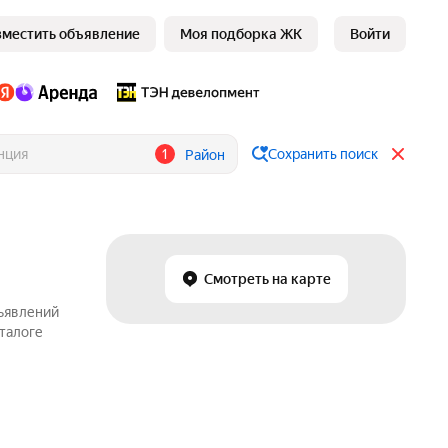
зместить объявление
Моя подборка ЖК
Войти
1
Сохранить поиск
Район
Смотреть на карте
бъявлений
аталоге