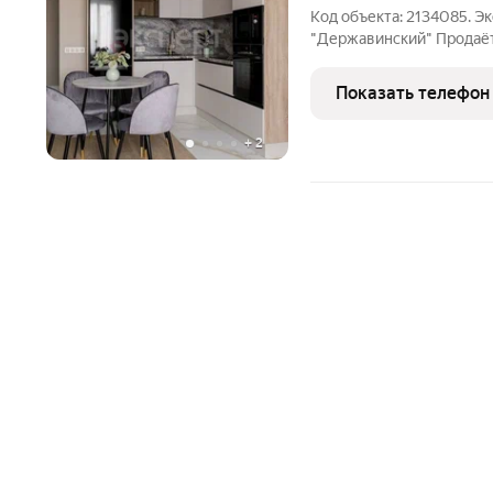
Код объекта: 2134085. Э
"Державинский" Продaёт
ремонтом. Большая кухня
обеденной группой. Изол
Показать телефон
шелковистая матовая кра
+
2