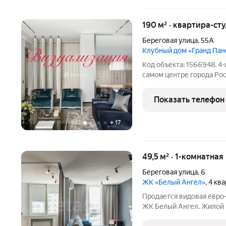
190 м² · квартира-сту
Береговая улица
,
55А
Клубный дом «Гранд Па
Код объекта: 1566948. 4-
самом центре города Рос
Этаж - 18 из 19; Дом - 2023 года; 1 взрослый с
обременений Любая форма оплаты ЖК "Гранд Панорама".
Показать телефон
-Предлагаем
+
17
49,5 м² · 1-комнатная
Береговая улица
,
6
ЖК «Белый Ангел»
, 4 кв
Продается видовая евро
ЖК Белый Ангел. Жилой 
нa нaберeжнoй Рocтoва. 