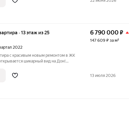
22 июня 2026
6 790 000
₽
квартира · 13 этаж из 25
147 609 ₽ за м²
квартал 2022
ртира с красивым новым ремонтом в ЖК
открывается шикарный вид на Дон!
мплектована мебелью и техникой.
рнитур (посудомоечная машина, варочная
13 июля 2026