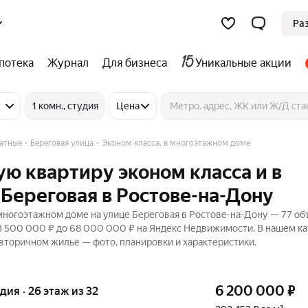
Ра
потека
Журнал
Для бизнеса
Уникальные акции
1 комн., студия
Цена
натные
Береговая улица
Эконом класса, в многоэтажном доме
ую квартиру эконом класса и в
Береговая в Ростове-на-Дону
 многоэтажном доме на улице Береговая в Ростове-на-Дону — 77 о
 3 500 000 ₽ до 68 000 000 ₽ на Яндекс Недвижимости. В нашем к
 вторичном жилье — фото, планировки и характеристики.
6 200 000
₽
удия · 26 этаж из 32