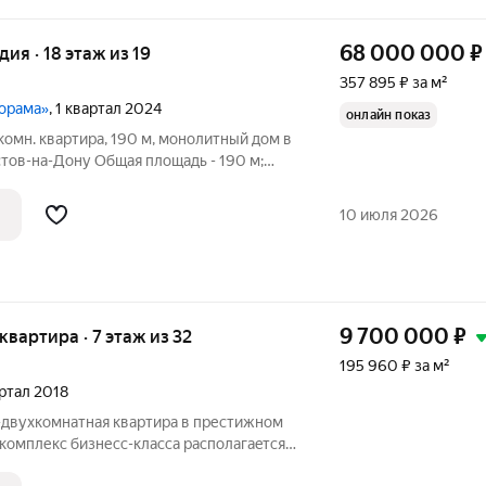
68 000 000
₽
дия · 18 этаж из 19
357 895 ₽ за м²
норама»
, 1 квартал 2024
онлайн показ
комн. квартира, 190 м, монолитный дом в
тов-на-Дону Общая площадь - 190 м;
обственник Без
10 июля 2026
9 700 000
₽
 квартира · 7 этаж из 32
195 960 ₽ за м²
артал 2018
-двухкомнатная квартира в престижном
комплекc бизнесс-класса распoлaгaeтcя
Самая востребованная планировка,