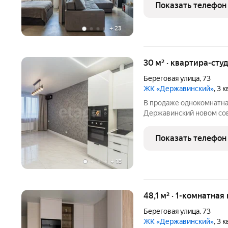
панорамное остекление, 
Показать телефон
современный
+
23
30 м² · квартира-студ
Береговая улица
,
73
ЖК «Державинский»
, 3 
В продаже однокомнатная
Державинский новом сов
Большой Садовой и Теат
современный качественн
Показать телефон
мебель и техника.
+
18
48,1 м² · 1-комнатная
Береговая улица
,
73
ЖК «Державинский»
, 3 