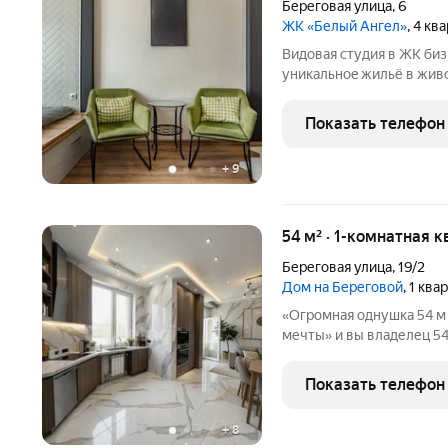
Береговая улица
,
6
ЖК «Белый Ангел»
, 4 кв
Bидовaя cтудия в ЖK биз
уникaльноe жильё в жив
видовую студию в жилoм
клаccа «бизнeс» pacполoжeн на у
Показать телефон
мecтe, где вы
+
9
54 м² · 1-комнатная к
Береговая улица
,
19/2
Дом на Береговой
, 1 кв
«Огромная однушка 54 м 
мечты» и вы владелец 54 метров пространства с трёхметровыми
потолками и видом на реку. Это не к
Показать телефон
+
8