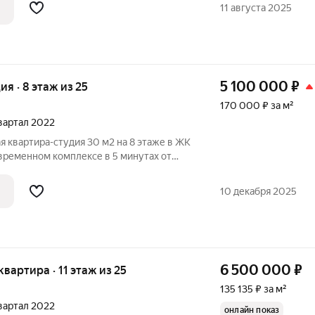
шикарный вид на Дон! В квартире сделан
11 августа 2025
5 100 000
₽
ия · 8 этаж из 25
170 000 ₽ за м²
квартал 2022
 квартира-студия 30 м2 на 8 этаже в ЖК
ременном комплексе в 5 минутах от
ральной площади! В квартире выполнен
ый ремонт установлена некоторая
10 декабря 2025
6 500 000
₽
 квартира · 11 этаж из 25
135 135 ₽ за м²
квартал 2022
онлайн показ