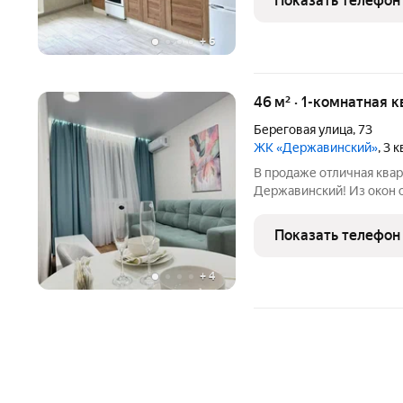
Показать телефон
красивые виды, все
+
6
46 м² · 1-комнатная 
Береговая улица
,
73
ЖК «Державинский»
, 3 
В продаже отличная ква
Державинский! Из окон 
Квартира полностью уко
Установлен кухонный га
Показать телефон
поверхность, духовой
+
4