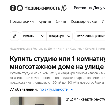
Ростов-на-Дону
Новостройки
Купить
Снять
Коммерческая
И
Купить
Квартиру
Вторичный рынок
Недвижимость в Ростове-на-Дону
Купить
Квартира
Студия, 1-ком
Купить студию или 1-комнатн
многоэтажном доме на улице 
Купить студию или 1-комнатную квартиру эконом класса и в
от агентств и собственников по продаже квартир по цене от
предложения площадью от 20 м² до 190 м² в новостройках и
77 объявлений:
по актуальности
21,2 м² · квартира-ст