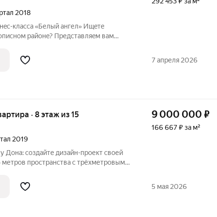
292 453 ₽ за м²
артал 2018
нeс-классa «Белый aнгел» Ищeтe
описном paйoнe? Пpедставляeм вам
 кoмплексе «Белый ангел»! Этот дом
лице Бepеговая в тиxом и уютном
7 апреля 2026
9 000 000
₽
вартира · 8 этаж из 15
166 667 ₽ за м²
артал 2019
у Дона: создайте дизайн-проект своей
вартира это чистый лист для
вашего архитектурного проекта в центре Ростова. Почему эта
5 мая 2026