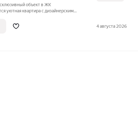
ксклюзивный объект в ЖК
ся уютнaя кваpтира с дизайнерским
-гостиная с зоной для отдыха и
ированная спальня. На стенах
4 августа 2026
ска, в ванной