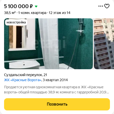
5 100 000
₽
38,5 м²
1-комн. квартира
12 этаж из 14
новостройка
Суздальский переулок
,
21
ЖК «Красные Ворота»
, 3 квартал 2014
Продается уютная однокомнатная квартира в ЖК «Красные
ворота» общей площадью 38,9 м: комната с гардеробной 20,9
м, кухня 8 м, ванная 3,8 м, коридор 3,1 м, плюс лоджия 3,1 м. В
квартире натяжные потолки, тройные металлопластиковые
Позвонить
окна, утепленные