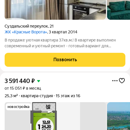
Суздальский переулок
,
21
ЖК «Красные Ворота»
, 3 квартал 2014
В продаже уютная квартира 37кв.м.! В квартире выполнен
современный и уютный ремонт - готовый вариант для
скорейшего переезда! Удобное расположение, рядом с домом
всё необходимое в пешей доступности . Высокий этаж
Позвонить
обеспечивает красивые виды на город и
3 591 440
₽
от 15 051 ₽ в месяц
25,3 м²
квартира-студия
15 этаж из 16
новостройка