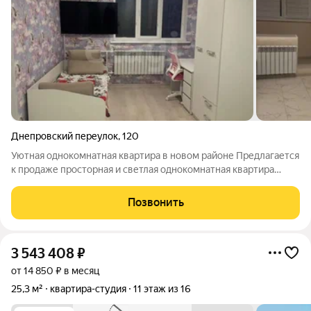
Днепровский переулок
,
120
Уютная однокомнатная квартира в новом районе Предлагается
к продаже просторная и светлая однокомнатная квартира
площадью 40,1 м на верхнем этаже 5-этажного панельного
дома 2002 года постройки. Высота потолков 2,8 м, кухня 11,7 м,
Позвонить
жилая площадь
3 543 408
₽
от 14 850 ₽ в месяц
25,3 м²
квартира-студия
11 этаж из 16