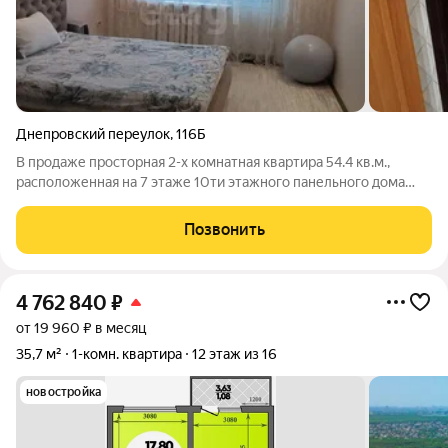
Днепровский переулок
,
116Б
В продаже просторная 2-х комнатная квартира 54.4 кв.м.,
расположенная на 7 этаже 10ти этажного панельного дома
2005г. постройки на пер.Днепровский. Планировка"бабочка".-
на север и юг окна. Лоджия из большой комнаты. Сан.узел
Позвонить
раздельный. Большая
4 762 840
₽
от 19 960 ₽ в месяц
35,7 м²
1-комн. квартира
12 этаж из 16
новостройка