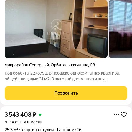
микрорайон Северный
,
Орбитальная улица
,
68
Код объекта: 2278792. В продаже однокомнатная квартира,
общей площадью 31 м2. В шаговой доступности вся
инфраструктура: школы, детские сады, остановки
общественного транспорта, различные магазины, аптеки и др.
Позвонить
Успейте купить! ЗВОНИТЕ! Организуем
3 543 408
₽
от 14 850 ₽ в месяц
25,3 м²
квартира-студия
12 этаж из 16