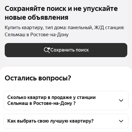
Сохраняйте поиск и не упускайте
новые объявления
Купить квартиру, тип дома: панельный, Ж/Д станция:
Сельмаш в Ростове-на-Дону
Сохранить поиск
Остались вопросы?
Сколько квартир в продаже у станции
Сельмаш в Ростове-на-Дону ?
На Яндекс Недвижимости в продаже у станции 
Сельмаш в Ростове-на-Дону 3580 квартир, из них 2 
Как выбрать свою лучшую квартиру?
объявления от собственников, 581 объявление от 
Чтобы купить квартиру в панельном доме у 