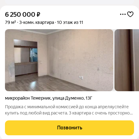
6 250 000
₽
79 м²
3-комн. квартира
10 этаж из 11
микрорайон Темерник
,
улица Думенко
,
13Г
Продажа с минимальной комиссией до конца апреляуспейте
купить под любой вид расчета. 3 квартира с очень просторной
кухней. Дом 2006 года. На этаже своя кладовая. Квартира
требует современного ремонтапри этом вся электрика новая,
Позвонить
стяжка идеальная,