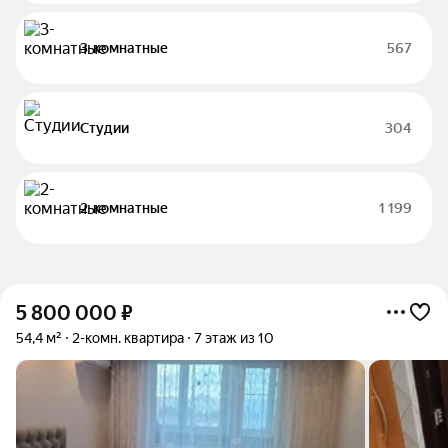
3-комнатные
567
Студии
304
2-комнатные
1 199
5 800 000
₽
54,4 м²
2-комн. квартира
7 этаж из 10