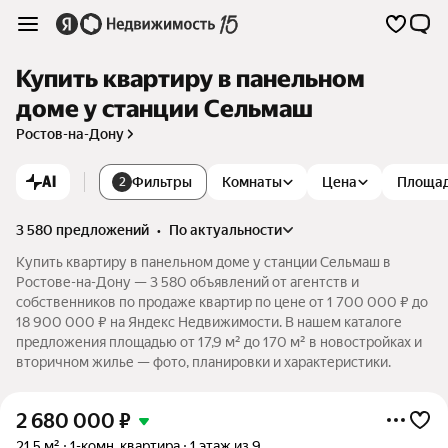
Купить квартиру в панельном
доме у станции Сельмаш
Ростов-на-Дону
AI
Фильтры
Комнаты
Цена
Площа
2
3 580 предложений
•
по актуальности
Купить квартиру в панельном доме у станции Сельмаш в
Ростове-на-Дону — 3 580 объявлений от агентств и
собственников по продаже квартир по цене от 1 700 000 ₽ до
18 900 000 ₽ на Яндекс Недвижимости. В нашем каталоге
предложения площадью от 17,9 м² до 170 м² в новостройках и
вторичном жилье — фото, планировки и характеристики.
2 680 000
₽
21,5 м²
1-комн. квартира
1 этаж из 9