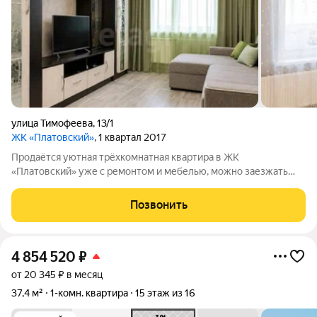
улица Тимофеева
,
13/1
ЖК «Платовский»
, 1 квартал 2017
Продаётся уютная трёхкомнатная квартира в ЖК
«Платовский» уже с ремонтом и мебелью, можно заезжать
сразу. Квартира на 15-м этаже: из окон открываются красивые
виды на комплекс, а благодаря низкой плотности застройки в
Позвонить
комнаты попадает много
4 854 520
₽
от 20 345 ₽ в месяц
37,4 м²
1-комн. квартира
15 этаж из 16