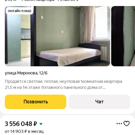
онлайн показ
улица Миронова
,
12/6
Продаётся светлая, теплая, неугловая 1комнатная квартира
21,5 м на 1м этаже 9этажного панельного дома от
собственника. Вся мебель и техника остаются. Уютная
квартира с ремонтом можно сразу заезжать и жить, либо
Позвонить
Чат
сдавать в аренду. Один хозяин, в
3 556 048
₽
от 14 903 ₽ в месяц