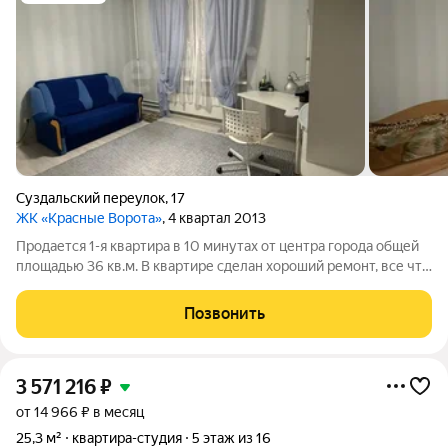
Суздальский переулок
,
17
ЖК «Красные Ворота»
, 4 квартал 2013
Продается 1-я квартира в 10 минутах от центра города общей
площадью 36 кв.м. В квартире сделан хороший ремонт, все что
на фото остается. Большая просторная комната 18 кв.м., 9 кв.м.
кухня и большой просторный балкон 3.5 кв.м. Развитая
Позвонить
инфраструктура
3 571 216
₽
от 14 966 ₽ в месяц
25,3 м²
квартира-студия
5 этаж из 16