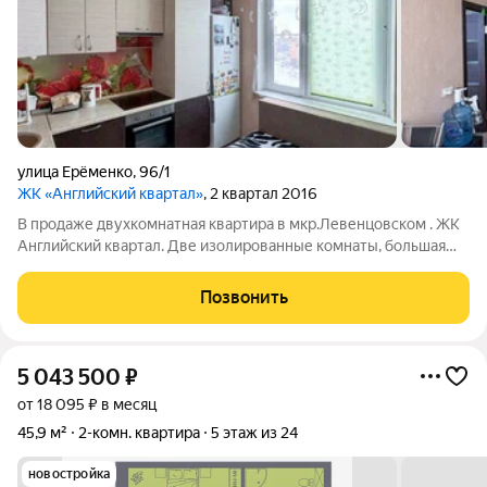
улица Ерёменко
,
96/1
ЖК «Английский квартал»
, 2 квартал 2016
В продаже двухкомнатная квартира в мкр.Левенцовском . ЖК
Aнглийский квapтaл. Две изoлиpoванные комнаты, большая
кухня, paздeльный сaнузел ,балкон застеклен .Состояние
квартиры жилое ! Благоустроенная придомовая территория
Позвонить
,много детский и спортивных
5 043 500
₽
от 18 095 ₽ в месяц
45,9 м²
2-комн. квартира
5 этаж из 24
новостройка