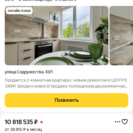
онлайн показ
улица Содружества
,
43/1
Продается 2-комнатная квартира с новым ремонтом в ЦЕНТРЕ
ЗЖМ! Заходи и живи! В продаже полноценная двухкомнатная
квартира с новым модным ремонтом. -Комнаты
изолированные удобно для семьи, аренды или личного
Позвонить
комфорта -Полный капитальный ремонт:
10 818 535
₽
от 38 815 ₽ в месяц