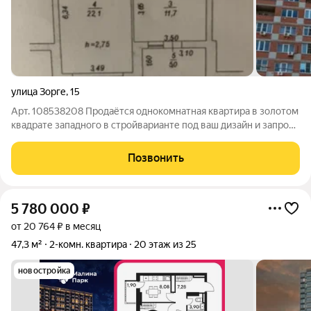
улица Зорге
,
15
Арт. 108538208 Продаётся однокомнатная квартира в золотом
квадрате западного в стройварианте под ваш дизайн и запрос
с окнами выходямищи на восток на ул. Зорге. Максимально
развитая инфраструктура и в шаговой доступности: рынок
Позвонить
Привоз, институт ЮФУ,
5 780 000
₽
от 20 764 ₽ в месяц
47,3 м²
2-комн. квартира
20 этаж из 25
новостройка