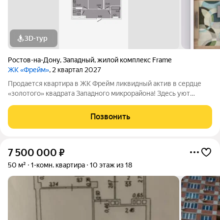
3D-тур
Ростов-на-Дону
,
Западный
,
жилой комплекс Frame
ЖК «Фрейм»
, 2 квартал 2027
Продается квартира в ЖК Фрейм ликвидный актив в сердце
«золотого» квадрата Западного микрорайона! Здесь уют
домашнего очага переплетается с ритмом повседневной
жизни. Всего два шага и вы уже у школы или на остановке
Позвонить
общественного транспорта.
7 500 000
₽
50 м²
1-комн. квартира
10 этаж из 18