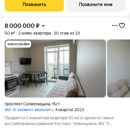
Аске. Серия масштабных произведений на фасадах,
Позвонить
Позвоните мне
выполненных художником с мировым именем
8 000 000
₽
50 м²
2-комн. квартира
20 этаж из 23
новостройка
проспект Солженицына
,
15с1
ЖК «5 элемент-монолит»
, 4 квартал 2023
Продаётся 2 комнатная квартира 50 м2 в одном из самых
востребованных районов Ростова - Левенцовка, ЖК "5
элемент" Функциональная и комфортная планировка: Очень