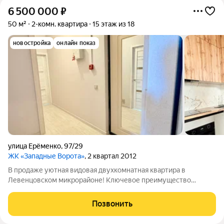
6 500 000
₽
50 м²
2-комн. квартира
15 этаж из 18
новостройка
онлайн показ
улица Ерёменко
,
97/29
ЖК «Западные Ворота»
, 2 квартал 2012
В продаже уютная видовая двухкомнатная квартира в
Левенцовском микрорайоне! Ключевое преимущество
объекта исключительная развитость инфраструктуры в
непосредственной близости от дома: - рядом остановки
Позвонить
различных видов общественного транспорта; -