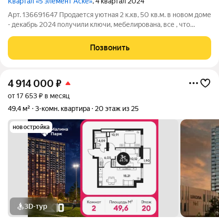
Квартал «5 элемент Аске»
, 4 квартал 2024
Арт. 136691647 Продается уютная 2 к.кв, 50 кв.м. в новом доме
- декабрь 2024 получили ключи, мебелирована, все , что
видите на фото остается. Свой закрытый зеленый двор без
машин - с детской площадкой и зонами отдыха. Рядом новая
Позвонить
школа, детский сад.
4 914 000
₽
от 17 653 ₽ в месяц
49,4 м²
3-комн. квартира
20 этаж из 25
новостройка
3D-тур