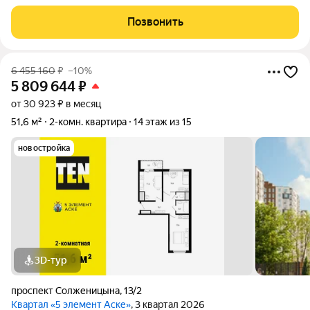
в кирпичном доме 2004 года. Квартира подойдет как и для
самостоятельного проживания, а так же под сдачу. Мебель и
Позвонить
техника остаются по
6 455 160
₽
–10%
5 809 644
₽
от 30 923 ₽ в месяц
51,6 м²
2-комн. квартира
14 этаж из 15
новостройка
3D-тур
проспект Солженицына
,
13/2
Квартал «5 элемент Аске»
, 3 квартал 2026