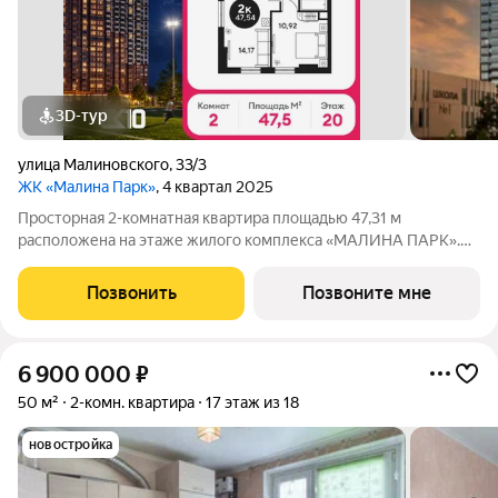
3D-тур
улица Малиновского
,
33/3
ЖК «Малина Парк»
, 4 квартал 2025
Просторная 2-комнатная квартира площадью 47,31 м
расположена на этаже жилого комплекса «МАЛИНА ПАРК».
Кухня площадью 0 м функционально спланирована для
удобства готовки. Светлые жилые комнаты общей площадью
Позвонить
Позвоните мне
м создают уютную атмосферу для отдыха и
6 900 000
₽
50 м²
2-комн. квартира
17 этаж из 18
новостройка