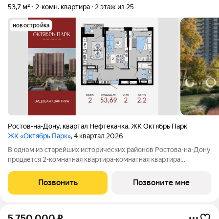
53,7 м²
2-комн. квартира
2 этаж из 25
новостройка
Ростов-на-Дону
,
квартал Нефтекачка
,
ЖК Октябрь Парк
ЖК «Октябрь Парк»
, 4 квартал 2026
В одном из старейших исторических районов Ростова-на-Дону
продается 2-комнатная квартира-комнатная квартира
площадью 53.69 кв. м, на 2 этаже 25-этажного дома №2.2.
Квартира находится в новом жилом комплексе комфорт-
Позвонить
Позвоните мне
класса «Октябрь Парк» от девелопера
5 750 000
₽