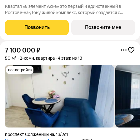
Квартал «5 элемент Аске» это первый и единственный в
Ростове-на-Дону жилой комплекс, который создается с
привлечением известного современного художника Дмитрия
Аске. Серия масштабных произведений на фасадах,
Позвонить
Позвоните мне
выполненных художником с мировым именем
7 100 000
₽
50 м²
2-комн. квартира
4 этаж из 13
новостройка
проспект Солженицына
,
13/2с1