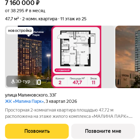
7 160 000
₽
от 38 295 ₽ в месяц
47,7 м²
2-комн. квартира
11 этаж из 25
новостройка
3D-тур
улица Малиновского
,
33Г
ЖК «Малина Парк»
, 3 квартал 2026
Просторная 2-комнатная квартира площадью 47,72 м
расположена на этаже жилого комплекса «МАЛИНА ПАРК».
Кухня площадью 0 м функционально спланирована для
удобства готовки. Светлые жилые комнаты общей площадью
Позвонить
Позвоните мне
м создают уютную атмосферу для отдыха и