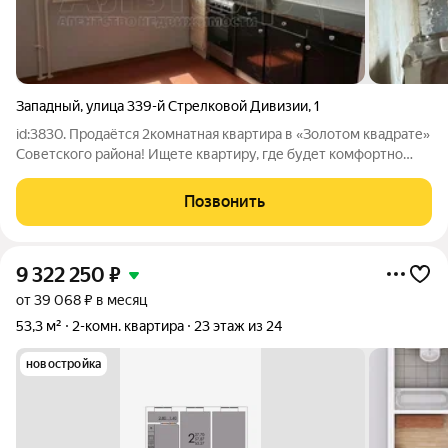
Западный
,
улица 339-й Стрелковой Дивизии
,
1
id:3830. Продаётся 2комнатная квартира в «Золотом квадрате»
Советского района! Ищете квартиру, где будет комфортно
всей семье? Отличный вариант 2комнатная квартира в
9этажном крупнопанельном доме. Что внутри: две
Позвонить
изолированные комнаты удобно для
9 322 250
₽
от 39 068 ₽ в месяц
53,3 м²
2-комн. квартира
23 этаж из 24
новостройка