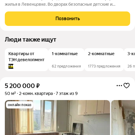
жилья в Левенцовке. Во дворах безопасные детские и
спортивные площадки, прогулочные зоны, барбекю и многое
другое. Большая территория под гостевую парковку, теплый
Позвонить
подземный паркинг. На территории
Люди также ищут
Квартиры от
1-комнатные
2-комнатные
3-к
ТЭН девелопмент
62 предложения
1773 предложения
26 
5 200 000
₽
50 м²
2-комн. квартира
7 этаж из 9
онлайн показ