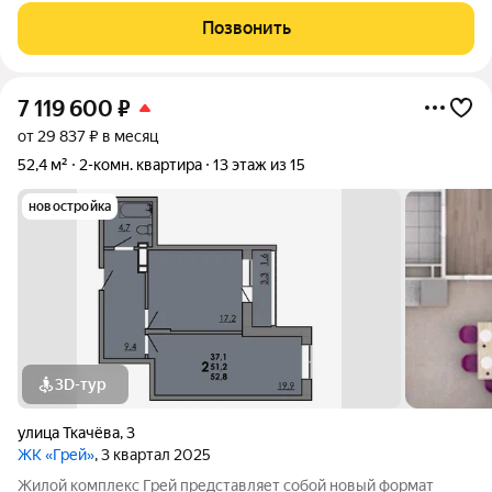
тёплая, светлая и по настоящему уютная квартира. Здесь всё
Позвонить
продумано до мелочей: -
7 119 600
₽
от 29 837 ₽ в месяц
52,4 м²
2-комн. квартира
13 этаж из 15
новостройка
3D-тур
улица Ткачёва
,
3
ЖК «Грей»
, 3 квартал 2025
Жилой комплекс Грей представляет собой новый формат