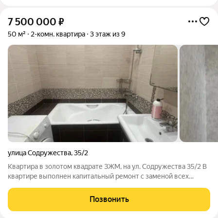
7 500 000
₽
50 м²
2-комн. квартира
3 этаж из 9
улица Содружества
,
35/2
Квартира в золотом квадрате ЗЖМ, на ул. Содружества 35/2 В
квартире выполнен капитальный ремонт с заменой всех
коммуникаций, электрики. Интерьер в приятных светлых
тонах. Установлены новые м/пл окна, двери сплит системы,
Позвонить
стиральная машина, в санузлах