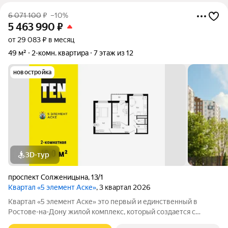
6 071 100
₽
–10%
5 463 990
₽
от 29 083 ₽ в месяц
49 м²
2-комн. квартира
7 этаж из 12
новостройка
3D-тур
проспект Солженицына
,
13/1
Квартал «5 элемент Аске»
, 3 квартал 2026
Квартал «5 элемент Аске» это первый и единственный в
Ростове-на-Дону жилой комплекс, который создается с
привлечением известного современного художника Дмитрия