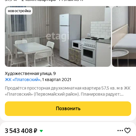
новостройка
Художественная улица
,
9
ЖК «Платовский»
, 1 квартал 2021
Продаётся просторная двухкомнатная квартира 57,5 кв. м в ЖК
«Платовский» (Первомайский район). Планировка радует:
большая кухня 14 кв. м, жилые комнаты 17,8 и 10,5 кв. м,
раздельный санузел и застеклённая лоджия. Дом оснащён
Позвонить
видеонаблюдением снаружи
3 543 408
₽