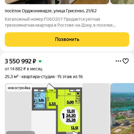
посёлок Орджоникидзе
,
улица Грисенко
,
21/62
Каталожный номер F060207 Продается уютная
трехкомнатная квартира в Ростове-на-Дону, в поселке
Орджоникидзе. Общая площадь квартиры 63м. Квартира
подойдет для комфортного проживания семьи, где у каждого
Позвонить
будет свое личное пространство! -В квартире
3 550 992
₽
от 14 882 ₽ в месяц
25,3 м²
квартира-студия
15 этаж из 16
новостройка