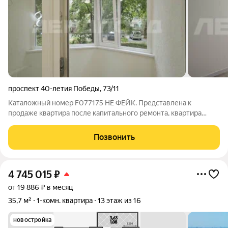
проспект 40-летия Победы
,
73/11
Каталожный номер F077175 НЕ ФЕЙК. Представлена к
продаже квартира после капитального ремонта, квартира
расположена на первом этаже девятиэтажного дома, но есть
просторная лоджия тоже после ремонта. Ремонт только
Позвонить
окончен пахнет свежестью, простором и
4 745 015
₽
от 19 886 ₽ в месяц
35,7 м²
1-комн. квартира
13 этаж из 16
новостройка