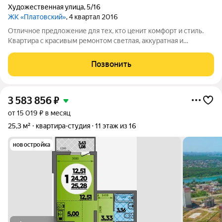
Художественная улица
,
5/16
ЖК «Платовский»
, 4 квартал 2016
Отличное предложение для тех, кто ценит комфорт и стиль.
Квартира с красивым ремонтом светлая, аккуратная и
ухоженная, готова к быстрому переезду. В стоимость входит
почти вся мебель получите дополнительный бонус за
Позвонить
быструю сделку! Ремонт выполнен
3 583 856
₽
от 15 019 ₽ в месяц
25,3 м²
квартира-студия
11 этаж из 16
новостройка