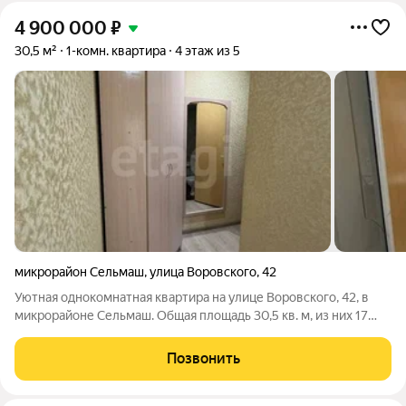
4 900 000
₽
30,5 м²
1-комн. квартира
4 этаж из 5
микрорайон Сельмаш
,
улица Воровского
,
42
Уютная однокомнатная квартира на улице Воровского, 42, в
микрорайоне Сельмаш. Общая площадь 30,5 кв. м, из них 17
жилая комната и 5 кухня. Четвертый этаж пятиэтажного
блочного дома: окна выходят на две стороны, на улицу и во
Позвонить
двор, поэтому здесь