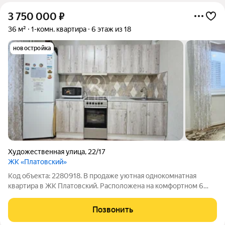
3 750 000
₽
36 м²
1-комн. квартира
6 этаж из 18
новостройка
Художественная улица
,
22/17
ЖК «Платовский»
Код объекта: 2280918. В продаже уютная однокомнатная
квартира в ЖК Платовский. Расположена на комфортном 6
этаже. Сделан качественный ремонт. Частично остается
мебель и техника. Просторная кухня оборудованная кухонным
Позвонить
гарнитуром, холодильником,