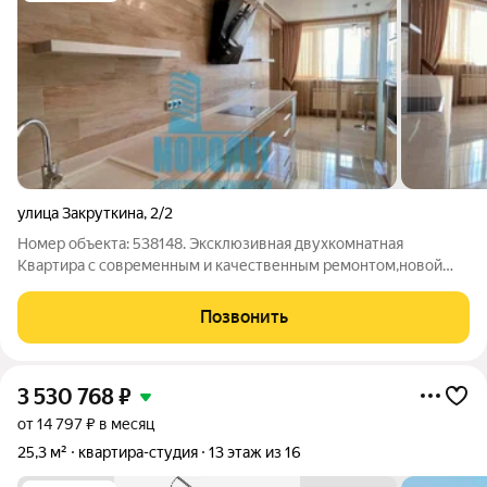
улица Закруткина
,
2/2
Номер объекта: 538148. Эксклюзивная двухкомнатная
Квартира с современным и качественным ремонтом,новой
итальянской мебелью, укомплектована необходимой
премиальной бытовой техникой. Эта просторная и уютная
Позвонить
квартира находится в удобном районе в
3 530 768
₽
от 14 797 ₽ в месяц
25,3 м²
квартира-студия
13 этаж из 16