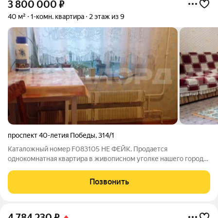
3 800 000
₽
40 м²
1-комн. квартира
2 этаж из 9
проспект 40-летия Победы
,
314/1
Каталожный номер F083105 НЕ ФЕЙК. Продается
однокомнатная квартира в живописном уголке нашего города.
Квартира теплая, светлая, окна выходят на тихий зеленый
двор. Квартира требует ремонта но можно зайти и жить. Двор
Позвонить
благоустроенный, во дворе
4 784 230
₽