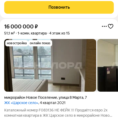
Данная планировка это двухкомнатная квартира евроформата
и современное решение для тех, кто ценит функциональность
Позвонить
пространства. Здесь
16 000 000
₽
51,1 м²
1-комн. квартира
4 этаж из 15
новостройка
онлайн показ
микрорайон Новое Поселение
,
улица 8 Марта
,
7
ЖК «Царское село»
, 4 квартал 2021
Каталожный номер F083136 НЕ ФЕЙК !!! Продаётся евро 2х
комнатная квартира в ЖК Царское село в микрорайоне Новое