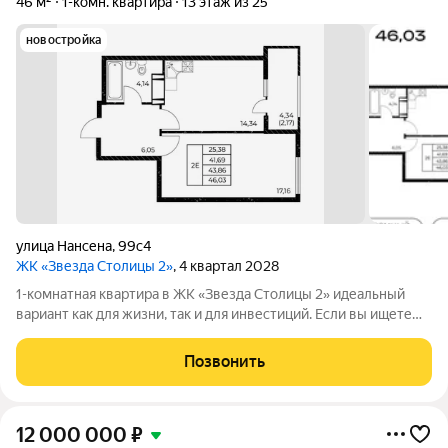
46 м²
1-комн. квартира
13 этаж из 25
новостройка
улица Нансена
,
99с4
ЖК «Звезда Столицы 2»
, 4 квартал 2028
1-комнатная квартира в ЖК «Звезда Столицы 2» идеальный
вариант как для жизни, так и для инвестиций. Если вы ищете
комфортное жильё в современном комплексе с хорошей
локацией это один из самых выгодных вариантов на рынке.
Позвонить
Акции и условия покупки!
12 000 000
₽