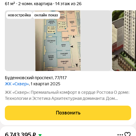
61 м²
2-комн. квартира
14 этаж из 26
новостройка
онлайн показ
Буденновский проспект
,
77/117
ЖК «Сквер»
, 1 квартал 2025
ЖК «Сквер»: Премиальный комфорт в сердце Ростова О доме:
Технологии и Эстетика Архитектурная доминанта: Дом
состоит из двух башен, объединенных стилобатом. Фасад
облицован элитным бельгийским кирпичом с авторской
Позвонить
архитектурной подсветкой.
6 743 395
₽