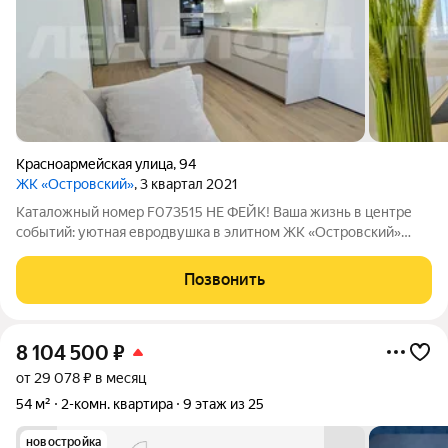
Красноармейская улица
,
94
ЖК «Островский»
, 3 квартал 2021
Каталожный номер F073515 НЕ ФЕЙК! Ваша жизнь в центре
событий: уютная евродвушка в элитном ЖК «Островский»
Мечтаете о жизни, где каждая деталь создана для вашего
комфорта, а весь город прямо у ваших ног? Эта квартира в
Позвонить
сердце Ростова-на-Дону
8 104 500
₽
от 29 078 ₽ в месяц
54 м²
2-комн. квартира
9 этаж из 25
новостройка