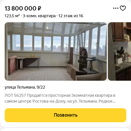
13 800 000
₽
123,5 м²
3-комн. квартира
12 этаж из 16
улица Тельмана
,
9/22
ЛОТ 56257 Продаётся просторная 3комнатная квартира в
самом центре Ростова-на-Дону, на ул. Тельмана. Редкое
предложение кирпичный дом, всего один сосед на этаже,
большая закрытая терраса 50,5 м с панорамным видом на
Позвонить
город. Параметры: Общая площадь с