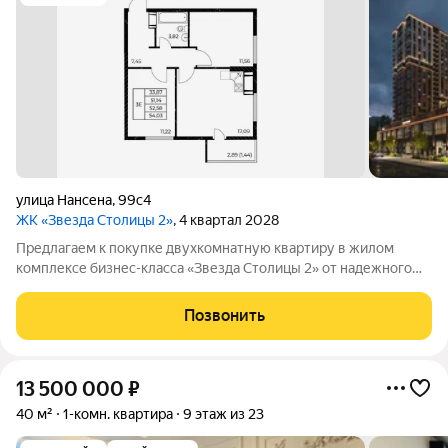
улица Нансена
,
99с4
ЖК «Звезда Столицы 2»
, 4 квартал 2028
Предлагаем к покупке двухкомнатную квартиру в жилом
комплексе бизнес-класса «Звезда Столицы 2» от надежного
застройщика ДОННЕФТЕСТРОЙ комфортное и стильное
жилье в центре Ростова-на-Дону с возможностью
Позвонить
долгосрочной инвестиции в ликвидную
13 500 000
₽
40 м²
1-комн. квартира
9 этаж из 23