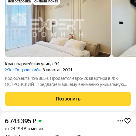
новостройка
онлайн показ
Красноармейская улица
,
94
ЖК «Островский»
, 3 квартал 2021
Код объекта: 1998854. Продается евро-2к квартира в ЖК
ОСТРОВСКИЙ! Предлагаем вашему вниманию уникальную
квартиру общей площадью 40 кв. м, выполненную в
современном дизайнерском стиле под авторским надзором!
Позвонить
Особенности квартиры: - Просторная
6 743 395
₽
от 24 194 ₽ в месяц