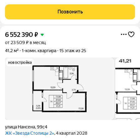
Поселение. В квартире выполнен дизайнерский ремонт:
качественный ламинат, натяжной потолок, двери, сплит
Позвонить
система, кухонный гарнитур,
6 552 390
₽
от 23 509 ₽ в месяц
41,2 м²
1-комн. квартира
15 этаж из 25
новостройка
улица Нансена
,
99с4
ЖК «Звезда Столицы 2»
, 4 квартал 2028