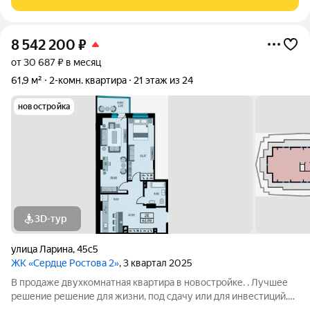
Cовмещенный caнузел выполнeн в
8 542 200
₽
от 30 687 ₽ в месяц
61,9 м²
2-комн. квартира
21 этаж из 24
новостройка
3D-тур
улица Ларина
,
45с5
ЖК «Сердце Ростова 2»
, 3 квартал 2025
В продаже двухкомнатная квартира в новостройке. . Лучшее
решение решение для жизни, под сдачу или для инвестиций.