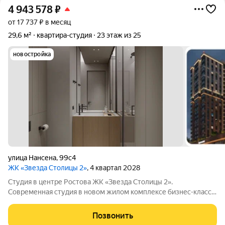
4 943 578
₽
от 17 737 ₽ в месяц
29,6 м²
квартира-студия
23 этаж из 25
новостройка
улица Нансена
,
99с4
ЖК «Звезда Столицы 2»
, 4 квартал 2028
Студия в центре Ростова ЖК «Звезда Столицы 2».
Современная студия в новом жилом комплексе бизнес-класса
отличный вариант как для жизни, так и для инвестиций. Акции
и условия покупки: Рассрочка 0% без переплат на 6 месяцев;
Позвонить
Семейная ипотека 5%