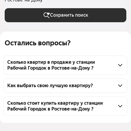
Сохранить поиск
Остались вопросы?
Сколько квартир в продаже у станции
Рабочий Городок в Ростове-на-Дону ?
На Яндекс Недвижимости в продаже у станции 
Рабочий Городок в Ростове-на-Дону 588 квартир, 
Как выбрать свою лучшую квартиру?
из них 1 объявление от собственников, 30 
Чтобы купить квартиру с террасой у станции 
объявлений от агентств, 557 объявлений от 
Рабочий Городок, воспользуйтесь тепловой картой 
Сколько стоит купить квартиру у станции
застройщиков
Рабочий Городок в Ростове-на-Дону ?
для оценки инфраструктуры и транспортной 
доступности в выбранном районе у станции 
Цена за 
68 387 — 435 000 ₽
Рабочий Городок в Ростове-на-Дону
квадратный 