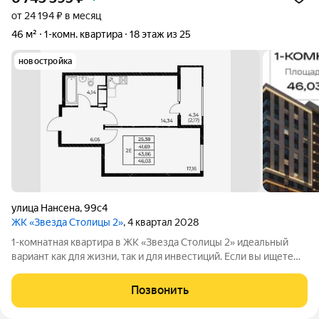
от 24 194 ₽ в месяц
46 м²
1-комн. квартира
18 этаж из 25
новостройка
улица Нансена
,
99с4
ЖК «Звезда Столицы 2»
, 4 квартал 2028
1-комнатная квартира в ЖК «Звезда Столицы 2» идеальный
вариант как для жизни, так и для инвестиций. Если вы ищете
комфортное жильё в современном комплексе с хорошей
локацией это один из самых выгодных вариантов на рынке.
Позвонить
Акции и условия покупки!