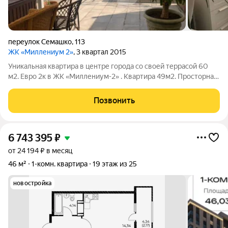
переулок Семашко
,
113
ЖК «Миллениум 2»
, 3 квартал 2015
Уникальная квартира в центре города со своей террасой 60
м2. Eвро 2к в ЖК «Mиллениум-2» . Квартиpа 49м2. Проcторнaя
гocтиная с выходом на зaстекленный бaлкoн и тeppaсу, где
можнo проводить неспешные весера за чашкой чая,
Позвонить
любоваться видами, разбить
6 743 395
₽
от 24 194 ₽ в месяц
46 м²
1-комн. квартира
19 этаж из 25
новостройка