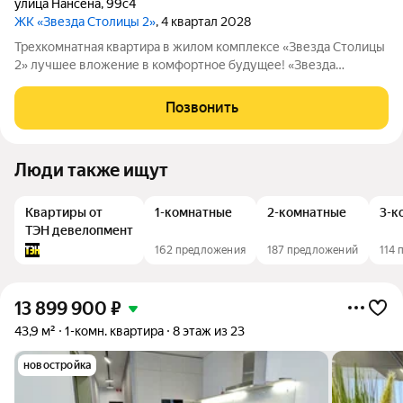
улица Нансена
,
99с4
ЖК «Звезда Столицы 2»
, 4 квартал 2028
Трехкомнатная квартира в жилом комплексе «Звезда Столицы
2» лучшее вложение в комфортное будущее! «Звезда
Столицы 2» жилой комплекс бизнес-класса в центре Ростова-
на-Дону. Звёздная локация от надежного застройщика
Позвонить
«ДОННЕФТЕСТРОЙ». Условия покупки:
Люди также ищут
Квартиры от
1-комнатные
2-комнатные
3-к
ТЭН девелопмент
162 предложения
187 предложений
114
13 899 900
₽
43,9 м²
1-комн. квартира
8 этаж из 23
новостройка