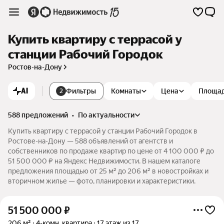
Купить квартиру с террасой у
станции Рабочий Городок
Ростов-на-Дону
AI
Фильтры
Комнаты
Цена
Площа
2
588 предложений
•
по актуальности
Купить квартиру с террасой у станции Рабочий Городок в
Ростове-на-Дону — 588 объявлений от агентств и
собственников по продаже квартир по цене от 4 100 000 ₽ до
51 500 000 ₽ на Яндекс Недвижимости. В нашем каталоге
предложения площадью от 25 м² до 206 м² в новостройках и
вторичном жилье — фото, планировки и характеристики.
51 500 000
₽
206 м²
4-комн. квартира
17 этаж из 17