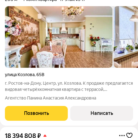
улица Козлова
,
65В
г. Ростов-на-Дону, Центр, ул. Козлова. К продаже предлагается
видовая четырёхкомнатная квартира с террасой,
расположенная на высоком этаже. Общая площадь составляет
Агентство Панина Анастасия Александровна
206 м2, включая открытую террасу площадью 26 м2.
Планировка продумана до мелочей:
Позвонить
Написать
18 394 808
₽