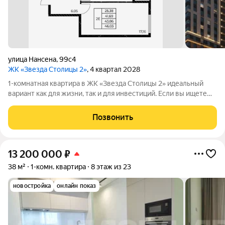
улица Нансена
,
99с4
ЖК «Звезда Столицы 2»
, 4 квартал 2028
1-комнатная квартира в ЖК «Звезда Столицы 2» идеальный
вариант как для жизни, так и для инвестиций. Если вы ищете
комфортное жильё в современном комплексе с хорошей
локацией это один из самых выгодных вариантов на рынке.
Позвонить
Акции и условия покупки!
13 200 000
₽
38 м²
1-комн. квартира
8 этаж из 23
новостройка
онлайн показ