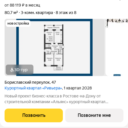
от 88 119 ₽ в месяц
80,7 м²
3-комн. квартира
8 этаж из 8
новостройка
3D-тур
Бориславский переулок
,
47
Курортный квартал «Ривьера»
, 1 квартал 2028
Новый проект бизнес-класса в Ростове-на-Дону от
строительной компании «Альянс» курортный квартал
«Ривьера» на берегу реки Темерник. Жилой комплекс
располагается рядом с ТЦ «Горизонт», в окружении парков по
Позвонить
Позвоните мне
адресу пер. Бориславский, 47. Про такие