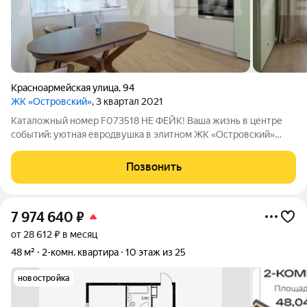
Красноармейская улица
,
94
ЖК «Островский»
, 3 квартал 2021
Каталожный номер F073518 НЕ ФЕЙК! Ваша жизнь в центре
событий: уютная евродвушка в элитном ЖК «Островский»
Мечтаете о жизни, где каждая деталь создана для вашего
комфорта, а весь город прямо у ваших ног? Эта квартира в
Позвонить
сердце Ростова-на-Дону
7 974 640
₽
от 28 612 ₽ в месяц
48 м²
2-комн. квартира
10 этаж из 25
новостройка