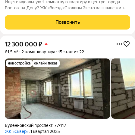
Ищете идеальную 1-комнатную квартиру в центре города
Ростов-на-Дону? ЖК «Звезда Столицы 2» это ваш шанс жить в
престижном районе с удобной транспортной доступностью и
развитой инфраструктурой. Специальные предложения:
Позвонить
Рассрочка 0% на 6 месяцев без
12 300 000
₽
61,5 м²
2-комн. квартира
15 этаж из 22
новостройка
онлайн показ
Буденновский проспект
,
77/117
ЖК «Сквер»
, 1 квартал 2025