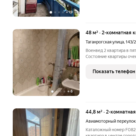
+
19
48 м² · 2-комнатная 
Таганрогская улица
,
143/2
Военвед 2 квартира в пя
Состояние квартиры оче
Владение более пяти лет
Номер объекта по катал
Показать телефон
+
6
44,8 м² · 2-комнатна
Авиамоторный переулок
Каталожный номер F082613 НЕ ФЕЙК. В продаже 3 комнатная
квартира в центре город