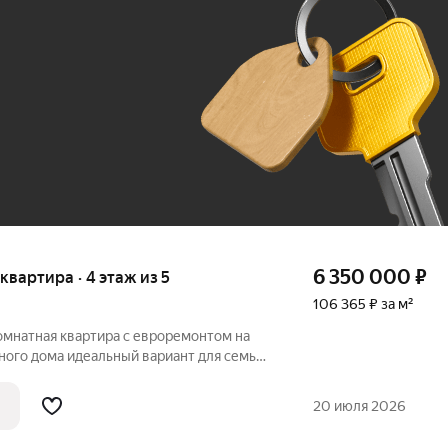
До 100 тыс. ₽
6 350 000
₽
 квартира · 4 этаж из 5
106 365 ₽ за м²
омнатная квартира с евроремонтом на
вариант для семьи
рованные комнаты обеспечивают
а из окон открывается спокойный вид во
20 июля 2026