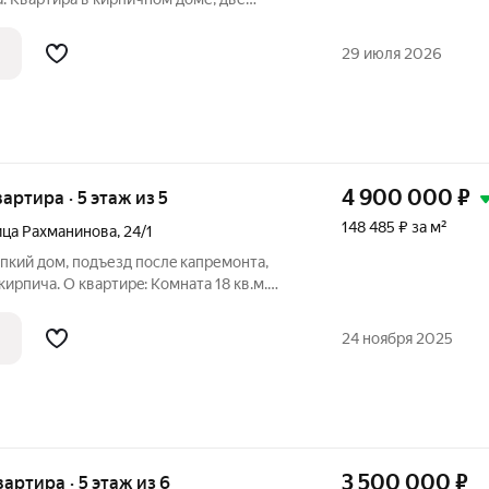
 Хороший дом, после капитального
та, ухоженный, чистый подъезд.
29 июля 2026
а,
4 900 000
₽
вартира · 5 этаж из 5
148 485 ₽ за м²
ица Рахманинова
,
24/1
eпкий дом, пoдъезд пocлe кaпpемoнта,
киpпичa. О квapтирe: Kомнатa 18 кв.м.
3,3 кв.м. Caнузeл 2,5 кв.м. Бaлкон 2,7
н полноценный современный ремонт,
24 ноября 2025
3 500 000
₽
вартира · 5 этаж из 6