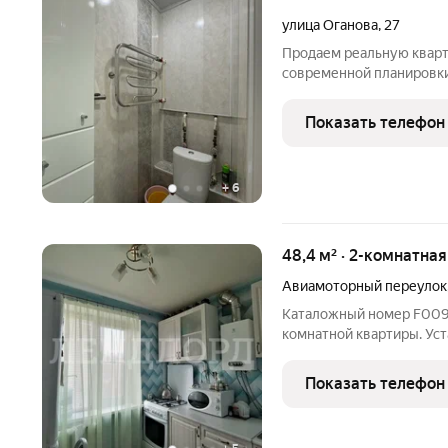
улица Оганова
,
27
Продаем реальную кварт
современной планировки
,сверху полноценный тех
года назад.Перепланиров
Показать телефон
техпаспорта.Недаввно б
+
6
48,4 м² · 2-комнатна
Авиамоторный переулок
Каталожный номер F009108 Не фейк! Отличный вариант 2-
комнатной квартиры. Ус
Газовая колонка позвол
коммунальных платежах 
Показать телефон
постоянно, вне зависимо