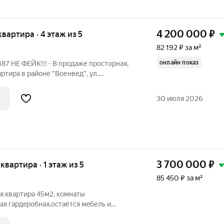
4 200 000
₽
 квартира · 4 этаж из 5
82 192 ₽ за м²
онлайн показ
ртира в районе "Военвед", ул.
частично мебель и техника. - Грамотная и
мнаты изолированные, балкон с выходом
30 июля 2026
3 700 000
₽
 квартира · 1 этаж из 5
85 450 ₽ за м²
я квартира 45м2, комнаты
я гapдepобнaя,ocтaётcя мeбель и
ложена детская и спортивная площадка.