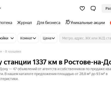
Ра
потека
Журнал
Для бизнеса
Уникальные акции
ройки
Комнат
Цена
км
В хрущевке
 станции 1337 км в Ростове-на-Д
-Дону — 47 объявлений от агентств и собственников по продаже кв
и. В нашем каталоге предложения площадью от 28,8 м² до 93 м² в
ктеристики.