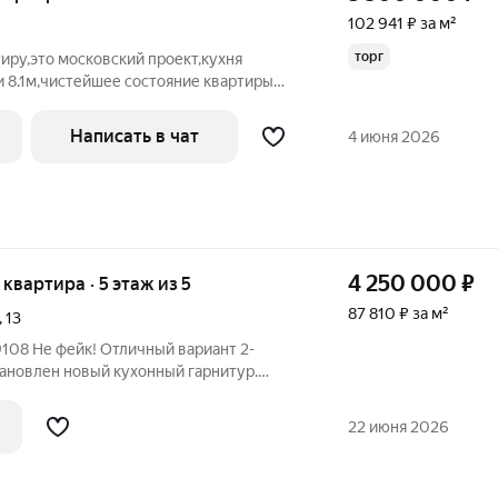
102 941 ₽ за м²
торг
иру,это московский проект,кухня
 8.1м,чистейшее состояние квартиры
 этаж,ремонт крыши хозяева делали 2
ки нет,все согласно
Написать в чат
4 июня 2026
ыл сделан
4 250 000
₽
я квартира · 5 этаж из 5
87 810 ₽ за м²
,
13
тановлен новый кухонный гарнитур.
ит Вам существенно экономить на
и пользоваться горячей водой
22 июня 2026
сти от