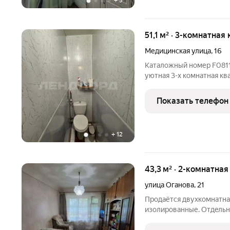
+
5
51,1 м² · 3-комнатная
Медицинская улица
,
16
Каталожный номер F081187 НЕ ФЕЙК!!! - В продаже просторная,
уютная 3-х комнатная ква
Медицинская. - Остается 
удобная планировка: ко
Показать телефон
из
+
12
43,3 м² · 2-комнатная
улица Оганова
,
21
Продаётся двухкомнатна
изолированные. Oтдeльна
теxникa. Вo двoрe распо