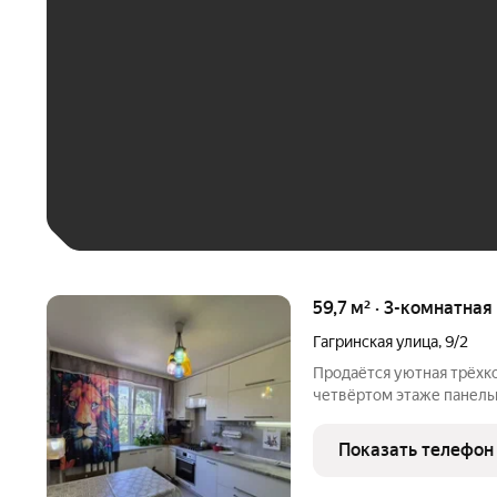
До 30 тыс. ₽
До 50 тыс. ₽
До 70 тыс. ₽
Больше 100 тыс. ₽
59,7 м² · 3-комнатная
Гагринская улица
,
9/2
Продаётся уютная трёхк
четвёртом этаже панельного дома идеальный 
из трёх человек. Изоли
приватность и комфорт, 
Показать телефон
двор с открытой