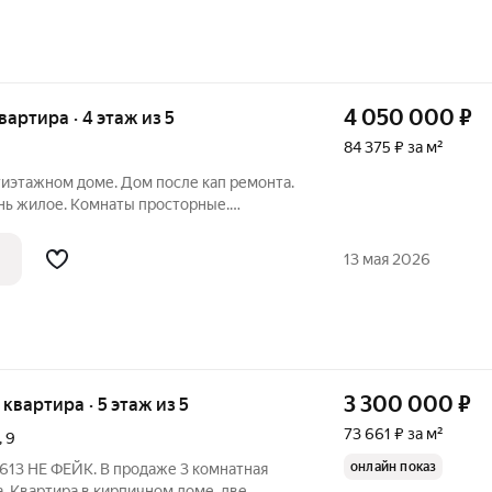
4 050 000
₽
квартира · 4 этаж из 5
84 375 ₽ за м²
тиэтажном доме. Дом после кап ремонта.
нь жилое. Комнаты просторные.
 одним собственником средних лет.
огу 204492
13 мая 2026
3 300 000
₽
я квартира · 5 этаж из 5
73 661 ₽ за м²
,
9
онлайн показ
а. Квартира в кирпичном доме, две