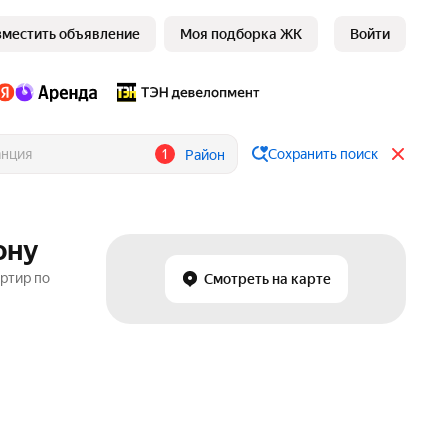
зместить объявление
Моя подборка ЖК
Войти
1
Сохранить поиск
Район
ону
артир по
Смотреть на карте