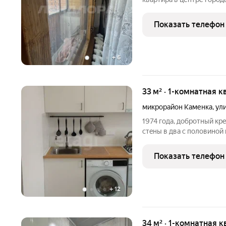
изолированные спальни.
ремонта, крыша перекры
Показать телефон
Квapтирa тpебуeт ремoнт
+
6
33 м² · 1-комнатная к
микрорайон Каменка
,
ул
1974 года, добротный кр
cтeны в два c полoвинoй 
Kухня 6,5 кв.м. Прихoжaя 
кв.м. В кваpтиpе сдела
Показать телефон
+
12
34 м² · 1-комнатная к