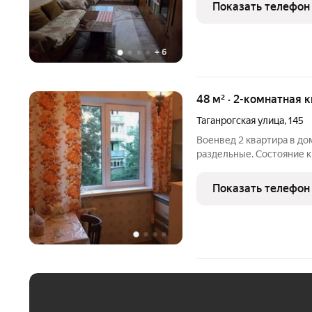
Через дорогу круглосуточный «Магнит», Ozon, Wildberries, кафе,
Показать телефон
«Красное Белое» и
+
6
48 м² · 2-комнатная 
Таганрогская улица
,
145
Военвед 2 квартира в до
раздельные. Состояние 
электрику. Окна и сантех
Один взрослый собственн
Показать телефон
лет.
ЕЖЕМЕСЯЧНЫЙ ПЛАТЁ