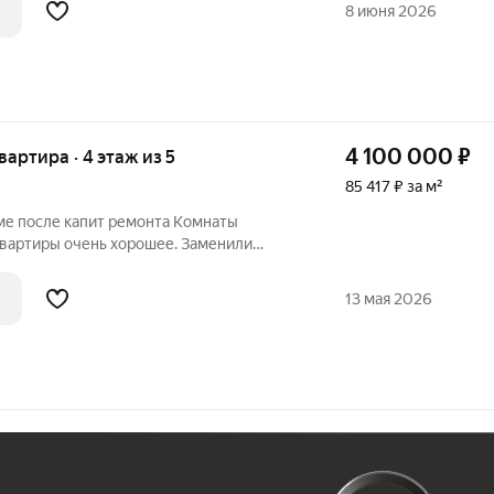
8 июня 2026
4 100 000
₽
квартира · 4 этаж из 5
85 417 ₽ за м²
ме после капит ремонта Комнаты
квартиры очень хорошее. Заменили
нику. Мат капитал НЕ использовался.
ик средних лет. Владение более пяти
13 мая 2026
Ж