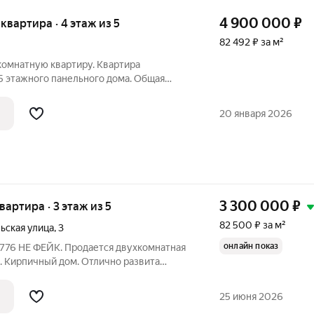
4 900 000
₽
 квартира · 4 этаж из 5
82 492 ₽ за м²
комнатную квартиру. Квартира
5 этажного панельного дома. Общая
ажем в любое удобное для Вас время.
20 января 2026
3 300 000
₽
квартира · 3 этаж из 5
82 500 ₽ за м²
ьская улица
,
3
онлайн показ
. Кирпичный дом. Отлично развита
остановки транспорта, супермаркеты
к, Тавровские мясные лавки, МФЦ.
25 июня 2026