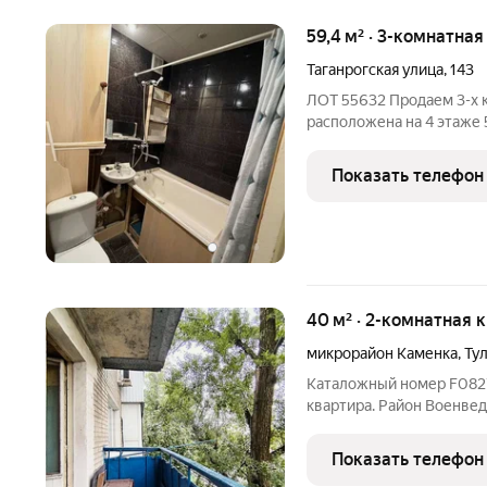
59,4 м² · 3-комнатная
Таганрогская улица
,
143
ЛОТ 55632 Продаем 3-х 
расположена на 4 этаже 
площадь 59,4 кв. м. Пок
Показать телефон
40 м² · 2-комнатная 
микрорайон Каменка
,
Тул
Каталожный номер F082776 НЕ ФЕЙК. Продается двухкомнатная
квартира. Район Военвед
инфраструктура. Рядом 
Пятерочка, Магнит, Чижи
Показать телефон
Детская поликлиника в