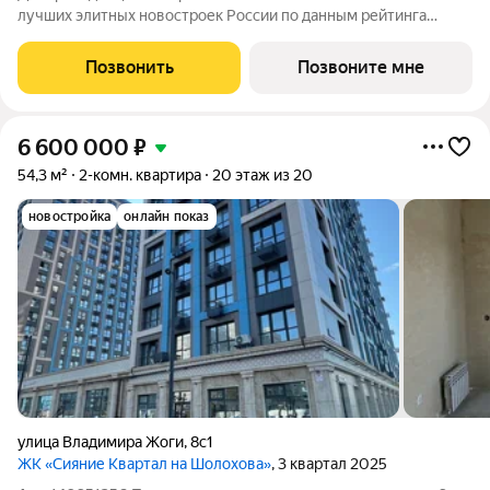
лучших элитных новостроек России по данным рейтинга
Единого Ресурса Застройщиков РФ (). Эстетичная архитектура
неоклассицизма Дом-резиденция «Собрание» расположился в
Позвонить
Позвоните мне
историческом центре
6 600 000
₽
54,3 м²
2-комн. квартира
20 этаж из 20
новостройка
онлайн показ
улица Владимира Жоги
,
8с1
ЖК «Сияние Квартал на Шолохова»
, 3 квартал 2025