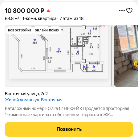
10 800 000
₽
64,8 м²
1-комн. квартира
7 этаж из 18
новостройка
онлайн показ
Восточная улица
,
7с2
Жилой дом по ул. Восточная
Каталожный номер F072912 НЕ ФЕЙК Продается просторная
1-комнатная квартира с собственной террасой в ЖК
«Возрождение»! Предлагаем вам квартиру мечты:
просторную, светлую и с удобной планировкой! Площадь:
Позвонить
Кухня 11,3 м Комната 26,7 м Раздельный