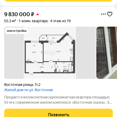
9 830 000
₽
55,3 м²
1-комн. квартира
4 этаж из 19
новостройка
Восточная улица
,
7с2
Жилой дом по ул. Восточная
Продается великолепная однокомнатная квартира площадью
55 м в современном жилом комплексе «Восточная сказка». Эта
уютная квартира расположена на 4 этаже 19-этажного
кирпично-монолитного дома, который уже построен и готов к
Позвонить