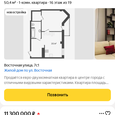
50,4 м²
1-комн. квартира
16 этаж из 19
новостройка
Восточная улица
,
7с1
Жилой дом по ул. Восточная
Продаётся евро-двухкомнатная квартира в центре города с
отличными видовыми характеристиками. Квартира площадь
50,4 м2 расположена на 16-м этаже кирпичного дома.
Продуманная планировка объединяет просторную кухню-
Позвонить
гостиную, спальню с гардеробной и
11 300 000
₽