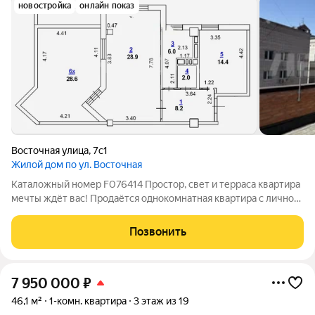
новостройка
онлайн показ
Восточная улица
,
7с1
Жилой дом по ул. Восточная
Каталожный номер F076414 Простор, свет и терраса квартира
мечты ждёт вас! Продаётся однокомнатная квартира с личной
террасой 30 м на Восточной, 7 О квартире: Свободная
планировка стройвариант, можно реализовать любое дизайн-
Позвонить
решение Огромная
7 950 000
₽
46,1 м²
1-комн. квартира
3 этаж из 19