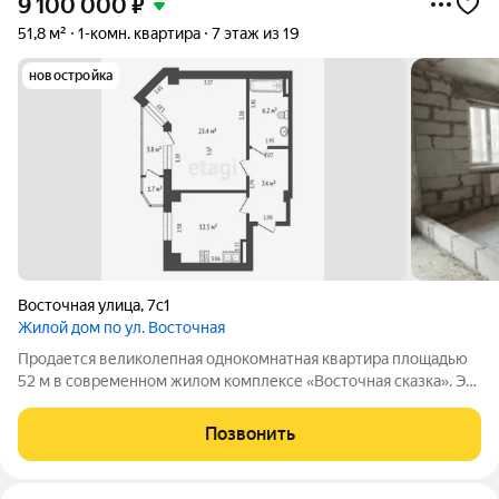
9 100 000
₽
51,8 м²
1-комн. квартира
7 этаж из 19
новостройка
Восточная улица
,
7с1
Жилой дом по ул. Восточная
Продается великолепная однокомнатная квартира площадью
52 м в современном жилом комплексе «Восточная сказка». Эта
уютная квартира расположена на 7 этаже 19-этажного
кирпично-монолитного дома, который уже построен и готов к
Позвонить
заселению. Квартира