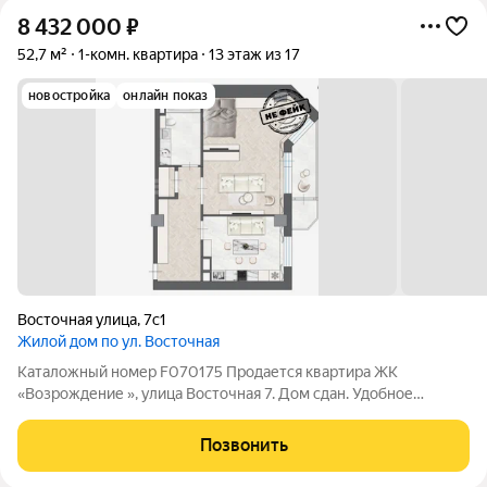
8 432 000
₽
52,7 м²
1-комн. квартира
13 этаж из 17
новостройка
онлайн показ
Восточная улица
,
7с1
Жилой дом по ул. Восточная
Каталожный номер F070175 Продается квартира ЖК
«Возрождение », улица Восточная 7. Дом сдан. Удобное
расположение, все прелести жизни "центра" в шаговой
доступности! Окна выходят на юг, на улицу Восточная. Никто
Позвонить
не прописан. Без обременений.