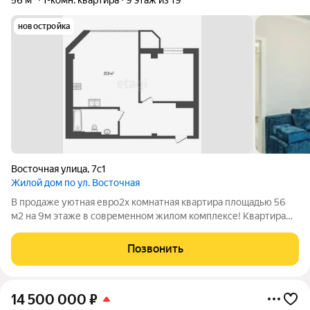
56 м²
1-комн. квартира
9 этаж из 19
новостройка
Восточная улица
,
7с1
Жилой дом по ул. Восточная
В продаже уютная евро2х комнатная квартира площадью 56
м2 на 9м этаже в современном жилом комплексе! Квартира
передаётся с выполненным дизайнерским ремонтом
премиумкласса всё продумано до мелочей: использованы
Позвонить
высококачественные отделочные
14 500 000
₽