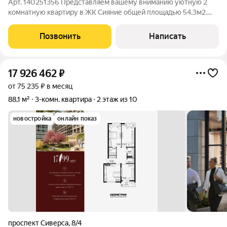
Арт. 140251356 Представляем вашему вниманию уютную 2
комнатную квартиру в ЖК Сияние общей площадью 54.3м2.
Комнаты изолированы, раздельный санузел, выполнена
стяжка, штукатурка, разводка электрики, проложены трассы
Позвонить
Написать
под сплит системы и добавлены точки
17 926 462
₽
от 75 235 ₽ в месяц
88,1 м²
3-комн. квартира
2 этаж из 10
новостройка
онлайн показ
проспект Сиверса
,
8/4