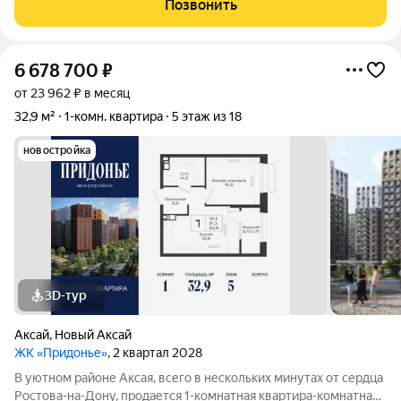
Позвонить
мебели. В квартире дизайнерский
6 678 700
₽
от 23 962 ₽ в месяц
32,9 м²
1-комн. квартира
5 этаж из 18
новостройка
3D-тур
Аксай
,
Новый Аксай
ЖК «Придонье»
, 2 квартал 2028
В уютном районе Аксая, всего в нескольких минутах от сердца
Ростова-на-Дону, продается 1-комнатная квартира-комнатная