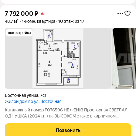
7 792 000
₽
48,7 м²
1-комн. квартира
10 этаж из 17
новостройка
Восточная улица
,
7с1
Жилой дом по ул. Восточная
Каталожный номер F076596 НЕ ФЕЙК! Просторная СВЕТЛАЯ
ОДНУШКА (2024 г.п.) на ВЫСОКОМ этаже в кирпичном
НОВОМ ДОМЕ! Виды из окон захватывают дух! Предлагаем
уникальную возможность купить не просто "однушку", а
Позвонить
просторное современное жилье