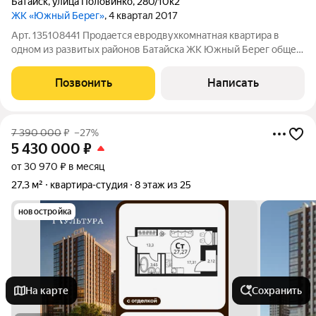
Батайск
,
улица Половинко
,
280/10к2
ЖК «Южный Берег»
, 4 квартал 2017
Арт. 135108441 Продается евродвухкомнатная квартира в
одном из развитых районов Батайска ЖК Южный Берег общей
площадью 41.1м2 без учета балкона. В квартире выполнен
ремонт в светлых тонах, остается вся встроенная мебель.
Позвонить
Написать
Продуманные места хранения,
7 390 000
₽
–27%
5 430 000
₽
от 30 970 ₽ в месяц
27,3 м²
квартира-студия
8 этаж из 25
новостройка
На карте
Сохранить