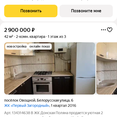
квартира площадью 32.9 кв. м, на 5 этаже 18-этажного дома
№2.1. Квартира находится в жилом микрорайоне комфорт-
Позвонить
Позвоните мне
класса «Придонье» от
2 900 000
₽
42 м²
2-комн. квартира
1 этаж из 3
новостройка
онлайн показ
посёлок Овощной
,
Белорусская улица
,
6
ЖК «Первый Загородный»
, 1 квартал 2016
Арт. 134314638 В ЖК Донская Поляна продается уютная 2