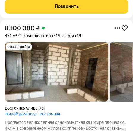
кирпично-монолитного дома, который уже построен и готов к
Позвонить
заселению. Квартира
8 300 000
₽
47,1 м²
1-комн. квартира
16 этаж из 19
новостройка
Восточная улица
,
7с1
Жилой дом по ул. Восточная
Продается великолепная однокомнатная квартира площадью
47,1 м в современном жилом комплексе «Восточная сказка»,