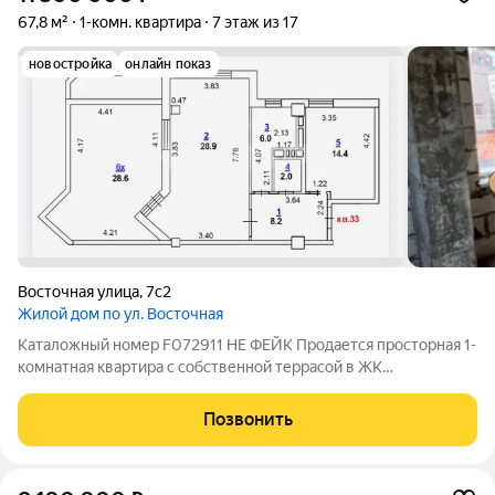
67,8 м²
1-комн. квартира
7 этаж из 17
новостройка
онлайн показ
Восточная улица
,
7с2
Жилой дом по ул. Восточная
Каталожный номер F072911 НЕ ФЕЙК Продается просторная 1-
комнатная квартира с собственной террасой в ЖК
«Возрождение»! Предлагаем вам квартиру мечты:
просторную, светлую и с удобной планировкой! Площадь:
Позвонить
Кухня 14.4м Комната 28.9м Раздельный