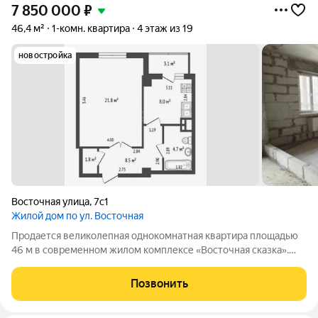
7 850 000
₽
46,4 м²
1-комн. квартира
4 этаж из 19
новостройка
Восточная улица
,
7с1
Жилой дом по ул. Восточная
Продается великолепная однокомнатная квартира площадью
46 м в современном жилом комплексе «Восточная сказка».
Эта уютная квартира расположена на 4 этаже 19-этажного
кирпично-монолитного дома, который уже построен и готов к
Позвонить
заселению. Квартира