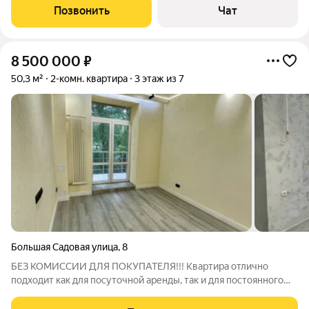
первыми владельцами. Всё, что представлено на фото,
Позвонить
Чат
остаётся новым хозяевам. Возможна
8 500 000
₽
50,3 м²
2-комн. квартира
3 этаж из 7
Большая Садовая улица
,
8
БЕЗ КОМИССИИ ДЛЯ ПОКУПАТЕЛЯ!!! Квартира отлично
подходит как для посуточной аренды, так и для постоянного
проживания. Реальные фото и адрес, на фото с мебелью -
варианты расстановки мебели в квартире. Квартира без