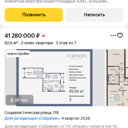
комнатная квартира общей площадью 42м2 . Большим
преимуществом квартиры является гардеробная, что
помогает хранить все необходимое, так же есть еще сис-мы
Позвонить
Написать
хранения, места точно хватит! Дом
41 280 000
₽
82,6 м²
2-комн. квартира
3 этаж из 7
новостройка
3D-тур
Социалистическая улица
,
118
Дом-резиденция «Собрание»
, 4 квартал 2026
Дом-резиденция «Собрание» от ГК «Альянс» попал в топ-10