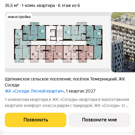
35,5 м²
1-комн. квартира
6 этаж из 6
новостройка
Щепкинское сельское поселение
,
посёлок Темерницкий
,
ЖК
Соседи
ЖК «Соседи. Лесной квартал»
, 1 квартал 2027
1-комнатная квартира в ЖК «Соседи» квартира в малоэтажном
квартале комфорт-класса рядом с природой. ЖК «Соседи» это
проект в п. Темерницкий, где мы объединили спокойную
жилую среду, современную архитектуру и продуманное
Позвонить
Позвоните мне
благоустройство для