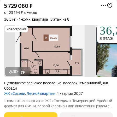
5 729 080
₽
от 23 194 ₽ в месяц
36,3 м²
1-комн. квартира
8 этаж из 8
новостройка
3D-тур
Щепкинское сельское поселение
,
посёлок Темерницкий
,
ЖК
Соседи
ЖК «Соседи. Лесной квартал»
, 1 квартал 2027
1-комнатная квартира в ЖК «Соседи» п. Темерницкий. Удобный
формат для жизни, первой квартиры или инвестиции рядом с
природой. Мы создали ЖК «Соседи» для тех, кто хочет жить в
квартале, где больше воздуха, тишины и личного