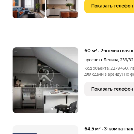
квартале, где больше во
Показать телефон
квартире:
60 м² · 2-комнатная
проспект Ленина
,
239/32
Код объекта: 2279450. И
для сдачи в аренду! По ф
кухней-гостиной, изолир
преимущество - индивид
Показать телефон
сейчас,
+
1
64,5 м² · 3-комнатна