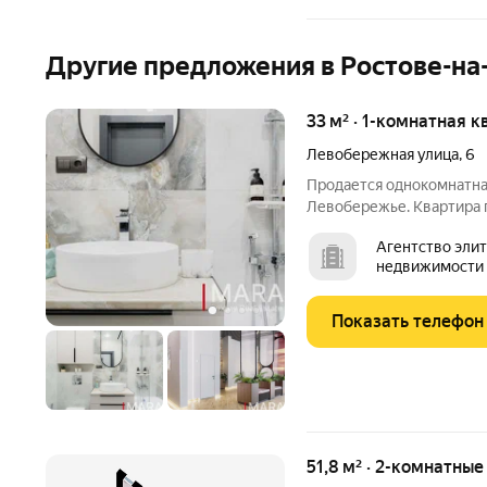
Другие предложения в Ростове-на
33 м² · 1-комнатная к
Левобережная улица
,
6
Продается однокомнатна
Левобережье. Квартира 
техникой. Состояние - з
Агентство эли
готовый бизнес (сдавать 
недвижимости 
приносит около 40.000 р
агентство
Показать телефон
51,8 м² · 2-комнатны