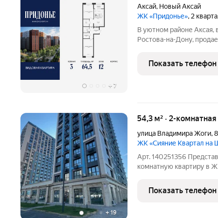
Аксай
,
Новый Аксай
ЖК «Придонье»
, 2 кварт
В уютном районе Аксая, 
Ростова-на-Дону, продае
квартира площадью 64.5 к
Квартира находится в ж
Показать телефон
«Придонье» от
+
7
54,3 м² · 2-комнатна
улица Владимира Жоги
,
8
ЖК «Сияние Квартал на
Арт. 140251356 Предст
комнатную квартиру в Ж
Комнаты изолированы, р
штукатурка, разводка эл
Показать телефон
системы и добавлены то
+
19