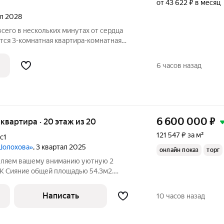
от 43 622 ₽ в месяц
ал 2028
всего в нескольких минутах от сердца
тся 3-комнатная квартира-комнатная
в. м, на 12 этаже 18-этажного дома №2.3.
илом микрорайоне комфорт-класса
6 часов назад
6 600 000
₽
я квартира · 20 этаж из 20
121 547 ₽ за м²
с1
 Шолохова»
, 3 квартал 2025
онлайн показ
торг
авляем вашему вниманию уютную 2
К Сияние общей площадью 54.3м2.
аздельный санузел, выполнена стяжка,
ектрики, проложены трассы под сплит
Написать
10 часов назад
чки