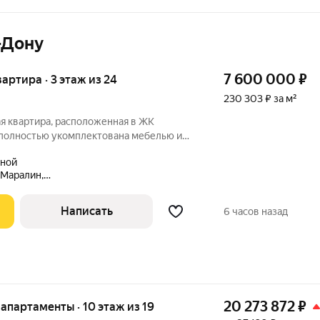
-Дону
7 600 000
₽
вартира · 3 этаж из 24
230 303 ₽ за м²
я квартира, расположенная в ЖК
полностью укомплектована мебелью и
аходи живи, можно использовать как
тной
в аренду или посуточно). В месяц
Маралин,
.
Написать
6 часов назад
20 273 872
₽
е апартаменты · 10 этаж из 19