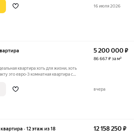
здуха, тишины и личного пространства. О
16 июля 2026
5 200 000
₽
 квартира
86 667 ₽ за м²
деальная квартира хоть для жизни, хоть
акту это евро-3 комнатная квартира с
ованной спальней и залом. Огромное
уальное отопление. Это ценно особенно
вчера
12 158 250
₽
я квартира · 12 этаж из 18