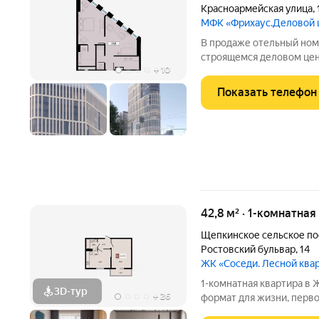
Красноармейская улица
,
МФК «Фрихаус.Деловой 
В продаже отельный ном
строящемся деловом цен
+
10
историческом центре Рос
ул.Красноармейская, 16. Преимуществ
Показать телефон
номера: современный ре
42,8 м² · 1-комнатная
Щепкинское сельское п
Ростовский бульвар
,
14
ЖК «Соседи. Лесной ква
1-комнатная квартира в ЖК «Соседи» п. 
3D-тур
+
26
формат для жизни, перво
природой. Мы создали ЖК