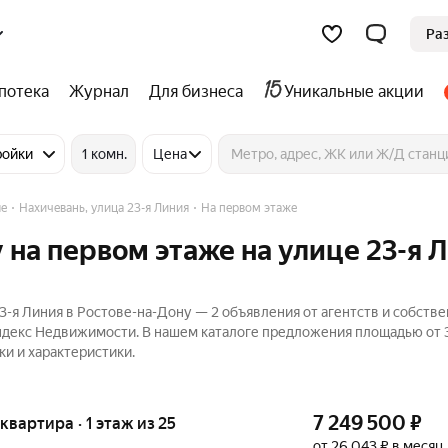
Ра
потека
Журнал
Для бизнеса
Уникальные акции
ройки
1 комн.
Цена
е
Нахичевань, улица 23-я Линия
На первом этаже
 на первом этаже на улице 23-я 
-я Линия в Ростове-на-Дону — 2 объявления от агентств и собстве
Яндекс Недвижимости. В нашем каталоге предложения площадью от 3
ки и характеристики.
7 249 500
₽
 квартира · 1 этаж из 25
от 26 043 ₽ в месяц