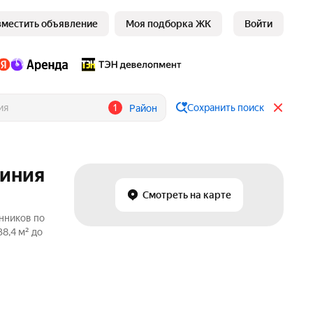
зместить объявление
Моя подборка ЖК
Войти
1
Сохранить поиск
Район
Линия
Смотреть на карте
нников по
8,4 м² до