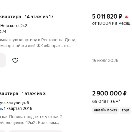
5 011 820
₽
 квартира · 14 этаж из 17
от 18 004 ₽ в месяц
 Невского
,
2к2
2024
мнатную квартиру в Ростове-на-Дону,
омфортной жизни? ЖК «Флора» это
формата, сочетающий природу, удобство
аструктуру. Дом сдан, ключи
15 июля 2026
2 900 000
₽
вартира · 1 этаж из 3
69 048 ₽ за м²
усская улица
,
6
»
, 1 квартал 2016
онлайн показ
торг
ская Поляна продается уютная 2
ей площадью 42м2 . Большим
 является гардеробная, что помогает