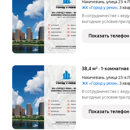
Нахичевань
,
улица 23-я 
ЖК «Город у реки»
, 3 кв
В сотрудничестве с вед
выгодные условия при п
жилом комплексе: Первоначальный взнос: от 0%. Процентные
ставки: от 2,5% годовых
Показать телефон
«Семейная ипотека»).
+
3
38,4 м² · 1-комнатная
Нахичевань
,
улица 23-я 
ЖК «Город у реки»
, 3 кв
В сотрудничестве с вед
выгодные условия при п
жилом комплексе: Первоначальный взнос: от 0%. Процентные
ставки: от 2,5% годовых
Показать телефон
«Семейная ипотека»).
+
3