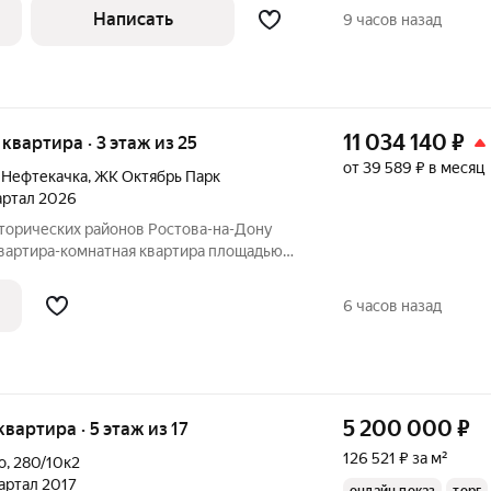
, так же есть еще сис-мы хранения,
Написать
9 часов назад
11 034 140
₽
я квартира · 3 этаж из 25
от 39 589 ₽ в месяц
 Нефтекачка
,
ЖК Октябрь Парк
вартал 2026
сторических районов Ростова-на-Дону
квартира-комнатная квартира площадью
25-этажного дома №1.1. Квартира находится
е комфорт-класса «Октябрь Парк» от
6 часов назад
5 200 000
₽
 квартира · 5 этаж из 17
126 521 ₽ за м²
о
,
280/10к2
вартал 2017