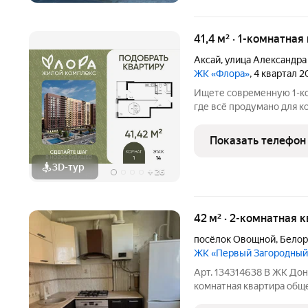
41,4 м² · 1-комнатная
Аксай
,
улица Александра
ЖК «Флора»
, 4 квартал 
Ищете современную 1-ко
где всё продумано для к
жилой комплекс нового 
городской среды и развитую инфр
Показать телефон
сразу при
3D-тур
+
26
42 м² · 2-комнатная к
посёлок Овощной
,
Белор
ЖК «Первый Загородный
Арт. 134314638 В ЖК Дон
комнатная квартира общ
преимуществом квартиры