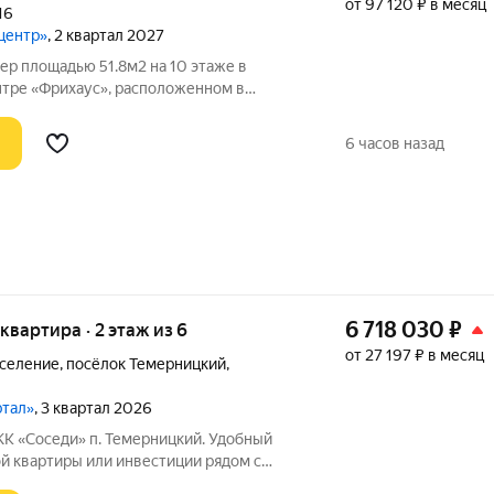
от 97 120 ₽ в месяц
16
центр»
, 2 квартал 2027
ер площадью 51.8м2 на 10 этаже в
тре «Фрихаус», расположенном в
това-на-Дону, по адресу
а: полное обустройство
6 часов назад
монт, мебель и
6 718 030
₽
 квартира · 2 этаж из 6
от 27 197 ₽ в месяц
оселение
,
посёлок Темерницкий
,
ртал»
, 3 квартал 2026
Темерницкий. Удобный
й квартиры или инвестиции рядом с
 «Соседи» для тех, кто хочет жить в