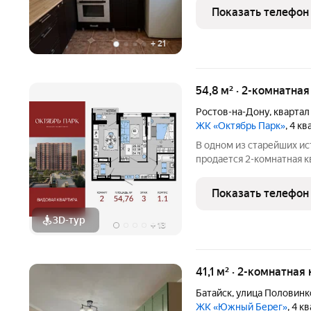
хранить все необходимое
Показать телефон
места точно хватит! Дом
+
21
54,8 м² · 2-комнатна
Ростов-на-Дону
,
квартал
ЖК «Октябрь Парк»
, 4 к
В одном из старейших и
продается 2-комнатная 
54.76 кв. м, на 3 этаже 
в новом жилом комплекс
Показать телефон
девелопера
3D-тур
+
13
41,1 м² · 2-комнатная
Батайск
,
улица Половинк
ЖК «Южный Берег»
, 4 к