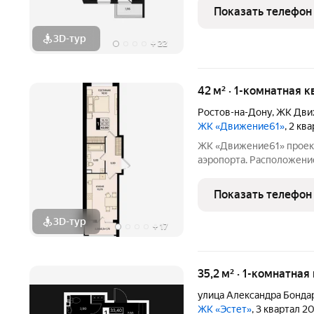
выбирают «Манхэттен 2.0»: 100 га природы у дома Мож
Показать телефон
роща становится
3D-тур
+
22
42 м² · 1-комнатная к
Ростов-на-Дону
,
ЖК Дви
ЖК «Движение61»
, 2 кв
ЖК «Движение61» проект в «Новом Ростове», на месте Старого
аэропорта. Расположение
близко и удобно добратьс
Ростова, в сторону Черн
Показать телефон
объединяет
3D-тур
+
17
35,2 м² · 1-комнатная
улица Александра Бонда
ЖК «Эстет»
, 3 квартал 2