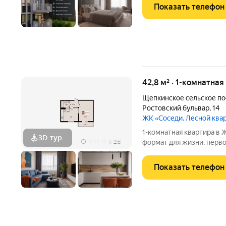
квартале, где больше во
Показать телефон
квартире:
42,8 м² · 1-комнатная
Щепкинское сельское п
Ростовский бульвар
,
14
ЖК «Соседи. Лесной ква
1-комнатная квартира в ЖК «Соседи» п. 
3D-тур
+
26
формат для жизни, перво
природой. Мы создали ЖК
квартале, где больше во
Показать телефон
квартире: