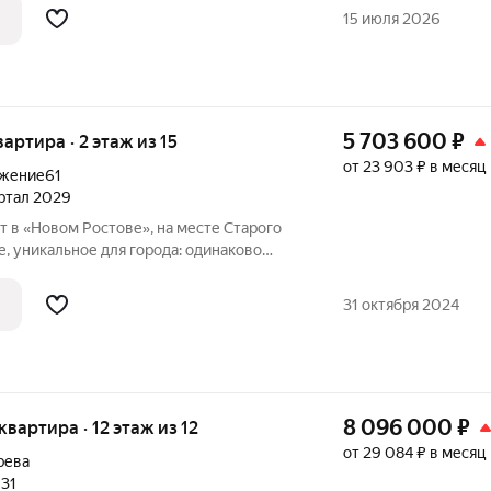
айская
15 июля 2026
5 703 600
₽
вартира · 2 этаж из 15
от 23 903 ₽ в месяц
жение61
артал 2029
, уникальное для города: одинаково
я как до центра города, так и на выезд из
ого моря. Территория комплекса
31 октября 2024
8 096 000
₽
 квартира · 12 этаж из 12
от 29 084 ₽ в месяц
рева
031