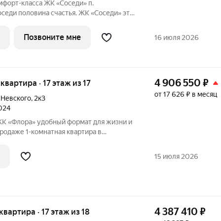
сса ЖК «Соседи» п.
Соседи» это
кандинавском стиле, где тишина леса,
едство становятся вашей
Позвоните мне
16 июля 2026
МЕ:
4 906 550
₽
 квартира · 17 этаж из 17
от 17 626 ₽ в месяц
 Невского
,
2к3
2024
 формат для жизни и
родаже 1-комнатная квартира в
 проекте, где продумана
но и повседневный комфорт жителей.
15 июля 2026
4 387 410
₽
 квартира · 17 этаж из 18