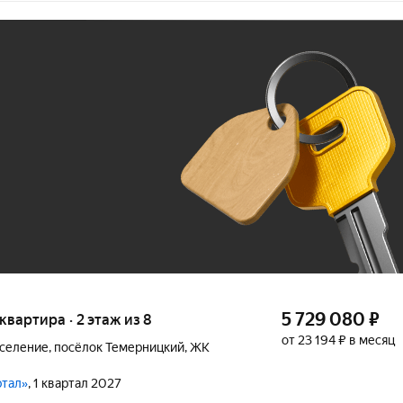
Ж
До 100 тыс. ₽
5 729 080
₽
 квартира · 2 этаж из 8
от 23 194 ₽ в месяц
оселение
,
посёлок Темерницкий
,
ЖК
ртал»
, 1 квартал 2027