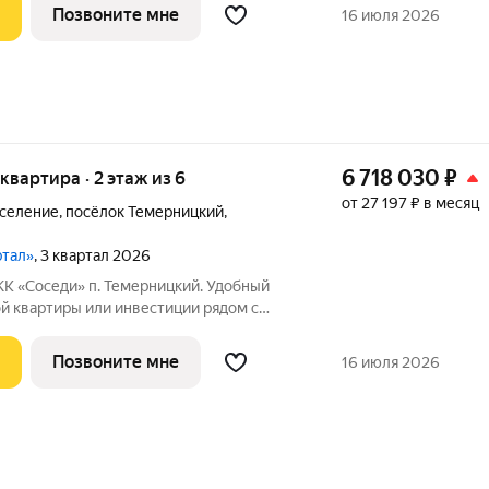
здуха, тишины и личного пространства. О
Позвоните мне
16 июля 2026
6 718 030
₽
 квартира · 2 этаж из 6
от 27 197 ₽ в месяц
оселение
,
посёлок Темерницкий
,
ртал»
, 3 квартал 2026
Темерницкий. Удобный
й квартиры или инвестиции рядом с
 «Соседи» для тех, кто хочет жить в
здуха, тишины и личного пространства. О
Позвоните мне
16 июля 2026