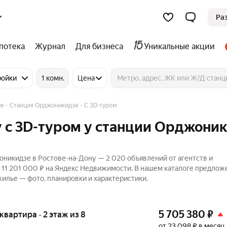
Ра
потека
Журнал
Для бизнеса
Уникальные акции
ройки
1 комн.
Цена
е
Станция Орджоникидзе
C 3D-туром
у c 3D-туром у станции Орджони
никидзе в Ростове-на-Дону — 2 020 объявлений от агентств и
о 11 201 000 ₽ на Яндекс Недвижимости. В нашем каталоге предлож
жилье — фото, планировки и характеристики.
5 705 380
₽
 квартира · 2 этаж из 8
от 23 098 ₽ в месяц