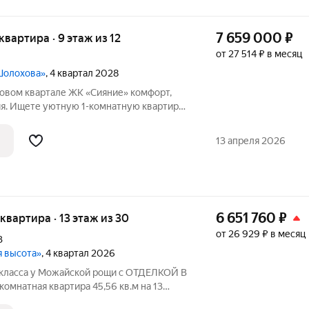
7 659 000
₽
 квартира · 9 этаж из 12
от 27 514 ₽ в месяц
 Шолохова»
, 4 квартал 2028
м квартале ЖК «Сияние» комфорт,
ия. Ищете уютную 1-комнатную квартиру
е» современный проект от
ЮгСтройИнвест, созданный для тех, кто
13 апреля 2026
6 651 760
₽
я квартира · 13 этаж из 30
от 26 929 ₽ в месяц
3
я высота»
, 4 квартал 2026
-класса у Можайской рощи с ОТДЕЛКОЙ В
омнатная квартира 45,56 кв.м на 13
.0 на проспекте Шолохова. Почему