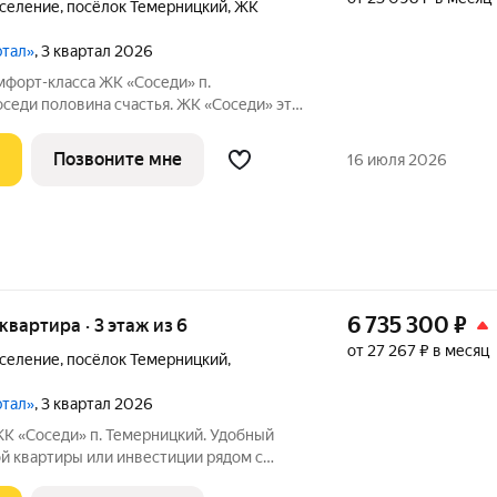
оселение
,
посёлок Темерницкий
,
ЖК
ртал»
, 3 квартал 2026
сса ЖК «Соседи» п.
Соседи» это
кандинавском стиле, где тишина леса,
едство становятся вашей
Позвоните мне
16 июля 2026
е:
6 735 300
₽
 квартира · 3 этаж из 6
от 27 267 ₽ в месяц
оселение
,
посёлок Темерницкий
,
ртал»
, 3 квартал 2026
Темерницкий. Удобный
й квартиры или инвестиции рядом с
 «Соседи» для тех, кто хочет жить в