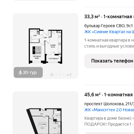
33,3 м² · 1-комнатная
бульвар Героев СВО
,
9с1
ЖК «Сияние Квартал на
1-комнатная квартира в ново
стиль и выгодные услов
для жизни или инвестиций? ЖК «Сияни
надежного застройщика 
Показать телефон
ценит
3D-тур
+
7
45,6 м² · 1-комнатна
проспект Шолохова
,
211/
ЖК «Манхэттен 2.0 Нова
Квартира в доме бизнес
ПОДАРОК! Продается 1 -к
этаже в ЖК Манхэттен 2