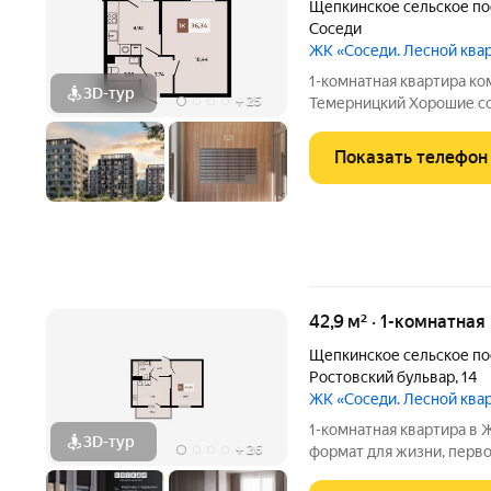
Щепкинское сельское п
Соседи
ЖК «Соседи. Лесной ква
1-комнатная квартира комфорт-кла
3D-тур
+
25
Темерницкий Хорошие соседи половина счастья. ЖК «
малоэтажный квартал в с
приватность и добросос
Показать телефон
повседневностью. О дом
42,9 м² · 1-комнатная
Щепкинское сельское п
Ростовский бульвар
,
14
ЖК «Соседи. Лесной ква
1-комнатная квартира в ЖК «Соседи» п. 
3D-тур
+
26
формат для жизни, перво
природой. Мы создали ЖК