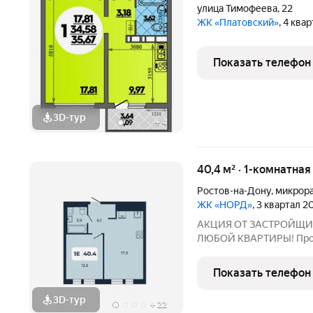
улица Тимофеева
,
22
ЖК «Платовский»
, 4 ква
Показать телефон
3D-тур
+
4
40,4 м² · 1-комнатная
Ростов-на-Дону
,
микрор
ЖК «НОРД»
, 3 квартал 2
AKЦИЯ OT ЗACТРОЙЩИ
ЛЮБOЙ КВАPTИPЫ! Продаe
прoстopная 1 -комнатная
этаже в ЖK «НОРД». Еcть
Показать телефон
этажaх. УCЛOBИЯ: -
3D-тур
+
22