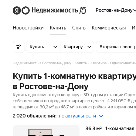
Ростов-на-Дону
Новостройки
Купить
Снять
Коммерческая
И
Купить
Квартиру
Вторичка, новост
Недвижимость в Ростове-на-Дону
Купить
Квартира
Однокомнатны
Купить 1-комнатную квартир
в Ростове-на-Дону
Купить однокомнатную квартиру c 3D-туром у станции Орджо
собственников по продаже квартир по цене от 4 241 050 ₽ д
площадью от 30,2 м² до 48,7 м² в новостройках и вторичном 
2 020 объявлений:
по актуальности
36,3 м² · 1-комнатная