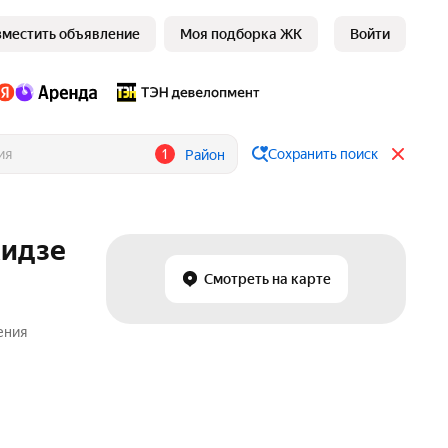
зместить объявление
Моя подборка ЖК
Войти
1
Сохранить поиск
Район
кидзе
Смотреть на карте
ения