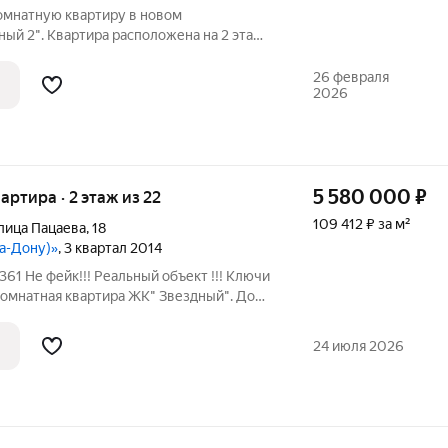
омнатную квартиру в новом
ый 2". Квартира расположена на 2 этаже
 дома 2020 года постройки. Общая
метров. В квартире выполнен ремонт из
26 февраля
2026
5 580 000
₽
вартира · 2 этаж из 22
109 412 ₽ за м²
лица Пацаева
,
18
на-Дону)»
, 3 квартал 2014
-комнатная квартира ЖК" Звездный". Дом
лки. Развитая инфраструктура, все в
В ПОДАРОК ПОКУПАТЕЛЮ остается
24 июля 2026