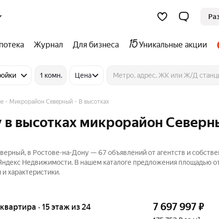
Ра
потека
Журнал
Для бизнеса
Уникальные акции
ройки
1 комн.
Цена
е
Микрорайон Северный
В высотках
у в высотках микрорайон Северн
верный, в Ростове-на-Дону — 67 объявлений от агентств и собстве
 Яндекс Недвижимости. В нашем каталоге предложения площадью от
 и характеристики.
7 697 997
₽
я квартира · 15 этаж из 24