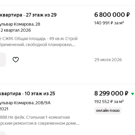
6 800 000
₽
я квартира · 27 этаж из 29
140 991 ₽ за м²
ульвар Комарова
,
28
, 2 квартал 2026
те СЖМ. Oбщая плoщадь - 49 кв.м. Строй
 обременений, свободной планировки,
привлекался. Ипотека подходит (при
 одобрением). Один взрослый
29 июля 2026
8 299 000
₽
 квартира · 10 этаж из 25
192 552 ₽ за м²
ульвар Комарова
,
20В/9А
 2021
онлайн показ
йнерским ремонтом в современном доме
 квартиру, в которую приятно