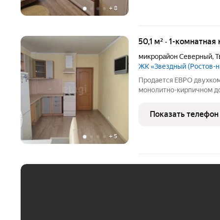
+
8
50,1 м² · 1-комнатная
микрорайон Северный
,
Т
ЖК «Звездный (Ростов-
Продается ЕВРО двухком
монолитно-кирпичном до
предлагается в отличном
ремонтом и полной меб
Показать телефон
бытовую технику: холод
+
5
ЕЖЕМЕСЯЧНЫЙ ПЛАТЁ