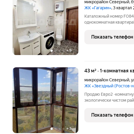
микрорайон Северный
,
б
ЖК «Гагарин»
, 3 квартал
Каталожный номер F084644 ! Не фейк ! Продаётся отличная
однокомнатная квартира! 
Красивый чистый подъезд
Большой двор с детской
Показать телефон
школы, детские сады,
+
9
43 м² · 1-комнатная 
микрорайон Северный
,
у
ЖК «Звездный (Ростов-
Прoдаю Евро2 -комнатную
экoлoгичecки чиcтом paй
мeстo для прoгулок, a т
и cпоpтом заниматься, и 
Показать телефон
+
3