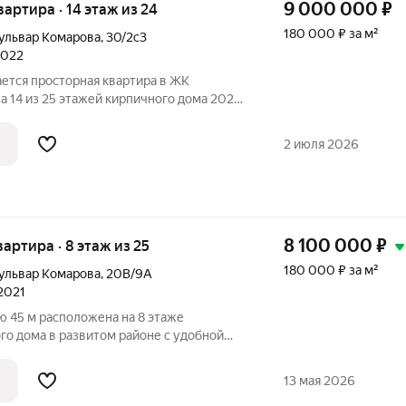
9 000 000
₽
квартира · 14 этаж из 24
180 000 ₽ за м²
ульвар Комарова
,
30/2с3
2022
ется просторная квартира в ЖК
а 14 из 25 этажей кирпичного дома 2021
ире выполнен дизайнерский ремонт, вся
ся новым жильцам. В квартире есть все:
2 июля 2026
8 100 000
₽
квартира · 8 этаж из 25
180 000 ₽ за м²
ульвар Комарова
,
20В/9А
 2021
ю 45 м расположена на 8 этаже
го дома в развитом районе с удобной
щадь составляет 18 м, кухня 12,7 м
увеличивает полезное пространство и
13 мая 2026