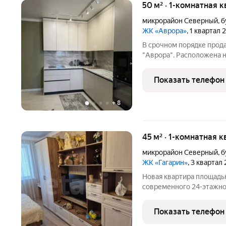
50 м² · 1-комнатная 
микрорайон Северный
,
б
ЖК «Аврора»
, 1 квартал 
В срочном порядке прода
"Аврора". Расположена н
года постройки. В кварт
мебель и техника остают
Показать телефон
светлая
+
8
45 м² · 1-комнатная 
микрорайон Северный
,
б
ЖК «Гагарин»
, 3 квартал
Новая квартира площадь
современного 24-этажно
инфраструктурой. Жилая пло
Выход на лоджию 2,5 м 
Показать телефон
дает дополнительное