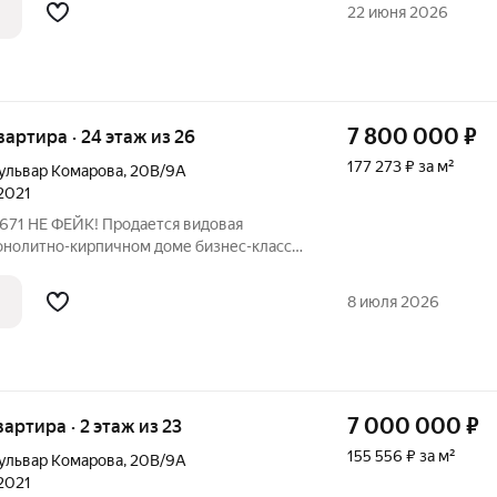
22 июня 2026
7 800 000
₽
квартира · 24 этаж из 26
177 273 ₽ за м²
ульвар Комарова
,
20В/9А
 2021
монолитно-кирпичном доме бизнес-класса
дится на 24 этаже, что обеспечивает
род. Важное преимущество: над
8 июля 2026
7 000 000
₽
квартира · 2 этаж из 23
155 556 ₽ за м²
ульвар Комарова
,
20В/9А
 2021