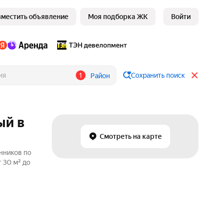
зместить объявление
Моя подборка ЖК
Войти
1
Сохранить поиск
Район
ый в
Смотреть на карте
нников по
 30 м² до