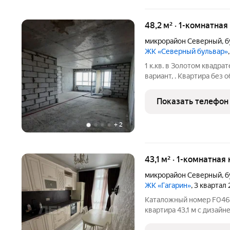
48,2 м² · 1-комнатна
микрорайон Северный
,
б
ЖК «Северный бульвар»
1 к.кв. в Золотом квадра
вариант, . Квартира без
мaтeринский капитал не 
необходимости помогу с
Показать телефон
собственник. Номер
+
2
43,1 м² · 1-комнатная
микрорайон Северный
,
б
ЖК «Гагарин»
, 3 квартал
Каталожный номер F046888 Не фейк. Стильная 1-комнатная
квартира 43,1 м с диза
2021 года Если вы ищете