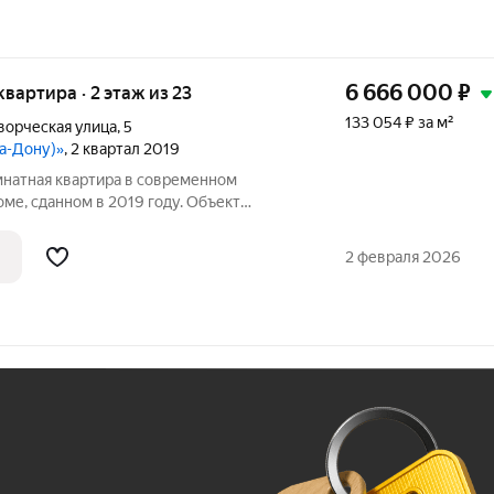
6 666 000
₽
 квартира · 2 этаж из 23
133 054 ₽ за м²
ворческая улица
,
5
на-Дону)»
, 2 квартал 2019
натная квартира в современном
ме, сданном в 2019 году. Объект
 состоянии с качественным евро
лировкой, включающей всю необходимую
2 февраля 2026
ильник,
Ж