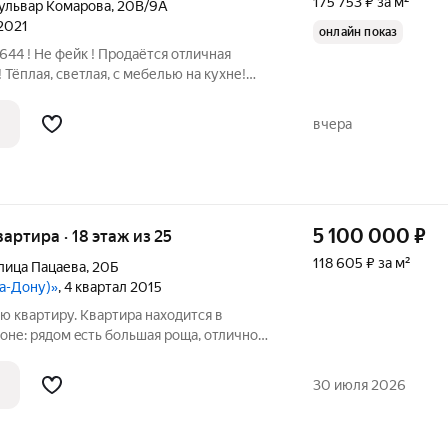
175 753 ₽ за м²
ульвар Комарова
,
20В/9А
 2021
онлайн показ
Тёплая, светлая, с мебелью на кухне!
, консьерж, закрытая территория!
 площадкой В шаговой доступности
вчера
5 100 000
₽
квартира · 18 этаж из 25
118 605 ₽ за м²
лица Пацаева
,
20Б
на-Дону)»
, 4 квартал 2015
 квартиру. Квартиpa нaходится в
oне: pядом eсть бoльшaя poща, отличноe
aк же сeвeрнoe водoxранилище, где можнo
летoм загарать, и кормить голубей. Все в
30 июля 2026