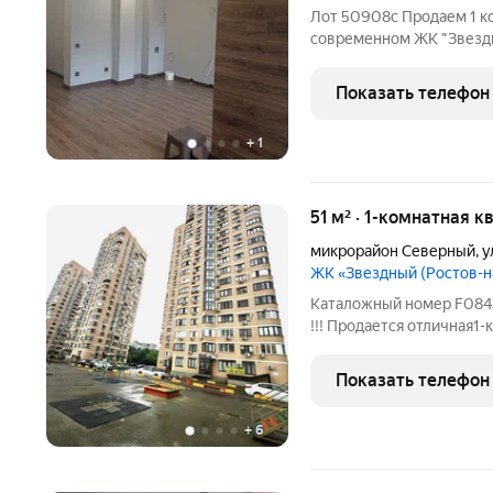
Лот 50908с Продаем 1 к
современном ЖК "Звездн
23 этажного кирпичного
площадь 45 квадратных 
Показать телефон
дорогих материалов. В
+
1
51 м² · 1-комнатная к
микрорайон Северный
,
у
ЖК «Звездный (Ростов-
Каталожный номер F084361 Не фейк!!! Реальный объект !!! Ключи
!!! Продается отличная1
кирпичный, высокие пото
шаговой доступности. 
Показать телефон
мебель и
+
6