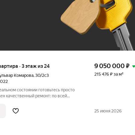
До 100 тыс. ₽
9 050 000
₽
квартира · 3 этаж из 24
215 476 ₽ за м²
ульвар Комарова
,
30/2с3
2022
остоянии готовьтесь просто
ен качественный ремонт: по всей
ый керамогранит 60х120, тёплые полы,
й профиль Rehau (в комнате и на кухне).
25 июня 2026