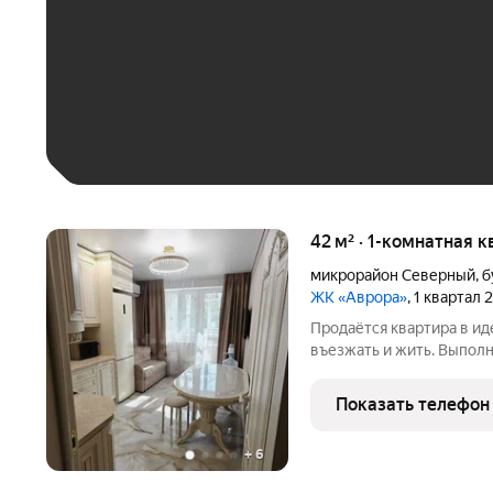
До 30 тыс. ₽
До 50 тыс. ₽
До 70 тыс. ₽
Больше 100 тыс. ₽
42 м² · 1-комнатная 
микрорайон Северный
,
б
ЖК «Аврора»
, 1 квартал 
Продаётся квартира в идеальном с
въезжать и жить. Выполн
квартире крупноформатн
окна заменены на толсты
Показать телефон
Установлена
+
6