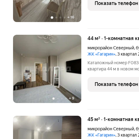
возвращаться вы её нашли. Просторная, светлая и полностью
Показать телефон
готовая к проживанию
+
16
44 м² · 1-комнатная 
микрорайон Северный
,
б
ЖК «Гагарин»
, 3 квартал
Каталожный номер F083671 НЕ ФЕЙК! Продается видовая
квартира 44 м в новом 
«Гагарин». Квартира нахо
потрясающие виды на го
Показать телефон
квартирой расположен
+
9
45 м² · 1-комнатная 
микрорайон Северный
,
б
ЖК «Гагарин»
, 3 квартал