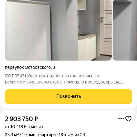
переулок Островского
,
3
ЛОТ 55431 Квартира полностью с капитальным
ремонтом,выравнены стены, поменяли проводку, крышу,
новый счётчик. Уютная квартира в центре города. Свежим
ремонтом. В близи ЖД вокзала, футбольный стадион,
Позвонить
центральный рынок. 50 метром от берега Дона.
2 903 750
₽
от 10 418 ₽ в месяц
25,3 м²
1-комн. квартира
18 этаж из 24