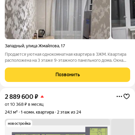
Западный
,
улица Жмайлова
,
17
Продается уютная однокомнатная квартира в ЗЖМ. Квартира
расположена на 3 этаже 9-этажного панельного дома. Окна
выходят во двор, поэтому в квартире тихо и спокойно. В
квартире сделан современный евроремонт. Кухня
Позвонить
оборудована новой современной
2 889 600
₽
от 10 368 ₽ в месяц
24,1 м²
1-комн. квартира
2 этаж из 24
новостройка