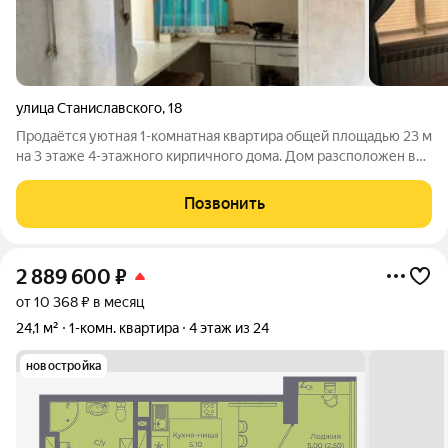
улица Станиславского
,
18
Продаётся уютная 1-комнатная квартира общей площадью 23 м
на 3 этаже 4-этажного кирпичного дома. Дом разсположен в
центре города. Квартира в отличном состоянии, выполнен
аккуратный косметический ремонт можно заехать и жить без
Позвонить
дополнительных
2 889 600
₽
от 10 368 ₽ в месяц
24,1 м²
1-комн. квартира
4 этаж из 24
новостройка