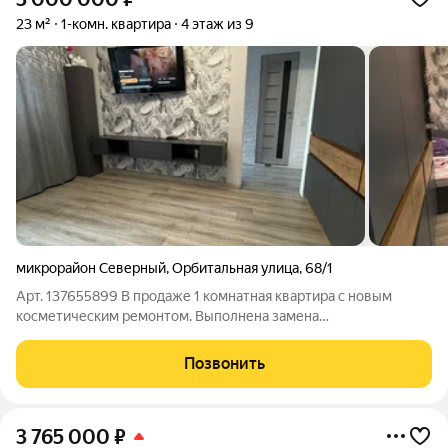
23 м²
1-комн. квартира
4 этаж из 9
микрорайон Северный
,
Орбитальная улица
,
68/1
Арт. 137655899 В продаже 1 комнатная квартира с новым
косметическим ремонтом. Выполнена замена
электропроводки, стяжки пола, выровнены стены, на полу на
кухне, прихожей, балконе, санузле керамогранитная плитка, в
Позвонить
комнате ламинат 33 класса. Потолки
3 765 000
₽