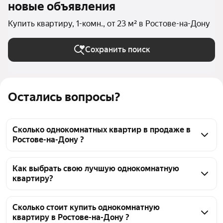
новые объявления
Купить квартиру, 1-комн., от 23 м² в Ростове-на-Дону
Сохранить поиск
Остались вопросы?
Сколько однокомнатных квартир в продаже в
Ростове-на-Дону ?
На Яндекс Недвижимости в продаже в Ростове-на-
Дону 290 однокомнатных квартир, из них 2 
Как выбрать свою лучшую однокомнатную
квартиру?
объявления от собственников, 153 объявления от 
агентств, 135 объявлений от застройщиков
Чтобы купить 1-комнатную квартиру площадью 23 
кв.м., воспользуйтесь тепловой картой для оценки 
Сколько стоит купить однокомнатную
квартиру в Ростове-на-Дону ?
инфраструктуры и транспортной доступности в 