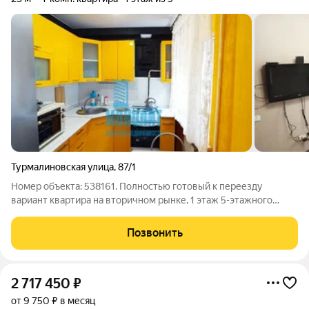
Турмалиновская улица
,
87/1
Номер объекта: 538161. Полностью готовый к переезду
вариант квартира на вторичном рынке, 1 этаж 5-этажного
дома, под 1м этажом в цоколе тоже живут люди. Квартира с
отдельной кухней, полностью с ремонтом. При продаже
Позвонить
остается мебель. Проводка, трубы,
2 717 450
₽
от 9 750 ₽ в месяц