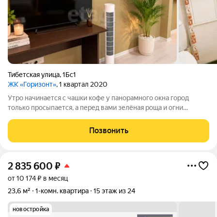
Тибетская улица
,
1Бс1
ЖК «Горизонт»
, 1 квартал 2020
Утро начинается с чашки кофе у панорамного окна город
только просыпается, а перед вами зелёная роща и огни
Ростова. После работы не нужно тратить часы на дорогу: всё,
что нужно для комфортной жизни, уже рядом. Это не просто
Позвонить
квартира, а образ жизни в
2 835 600
₽
от 10 174 ₽ в месяц
23,6 м²
1-комн. квартира
15 этаж из 24
новостройка