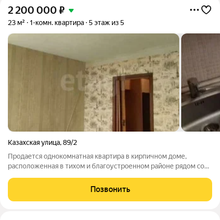
2 200 000
₽
23 м²
1-комн. квартира
5 этаж из 5
Казахская улица
,
89/2
Продается однокомнатная квартира в кирпичном доме,
расположенная в тихом и благоустроенном районе рядом со
стадионом СКА. Объект полностью готов к проживанию
выполнен косметический ремонт , присутствует вся
Позвонить
необходимая мебель и бытовая техника, что