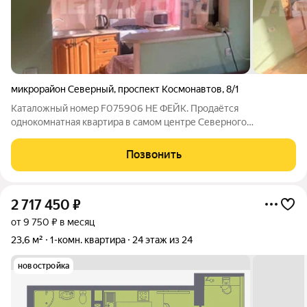
микрорайон Северный
,
проспект Космонавтов
,
8/1
Каталожный номер F075906 НЕ ФЕЙК. Продаётся
однокомнатная квартира в самом центре Северного
микрорайона. Ремонт срочных вложений не требует, можно
заехать и жить. Компактная кухня и просторная комната с
Позвонить
выходом на остекленный балкон. В шаговой
2 717 450
₽
от 9 750 ₽ в месяц
23,6 м²
1-комн. квартира
24 этаж из 24
новостройка