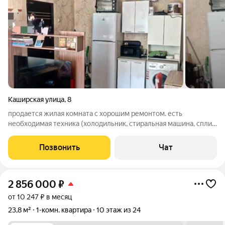
Каширская улица
,
8
продается жилая комната с хорошим ремонтом. есть
необходимая техника (холодильник, стиральная машина, сплит
и wi-fi), мебель остаётся. туалет и душ на троих соседей из
вашей секции (все убирается и всегда чисто). соседи хорошие
Позвонить
Чат
и отзывчивые. заезжай
2 856 000
₽
от 10 247 ₽ в месяц
23,8 м²
1-комн. квартира
10 этаж из 24