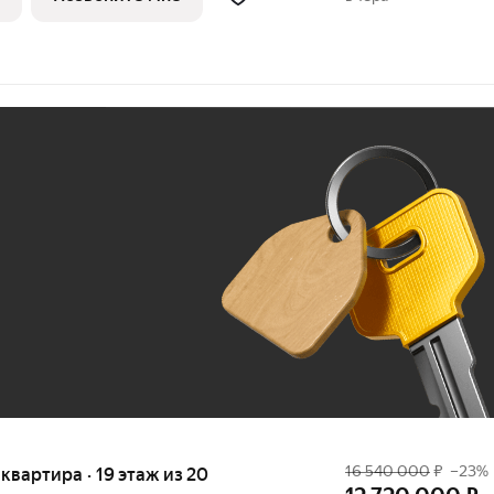
Ж
До 100 тыс. ₽
16 540 000
₽
–23%
я квартира · 19 этаж из 20