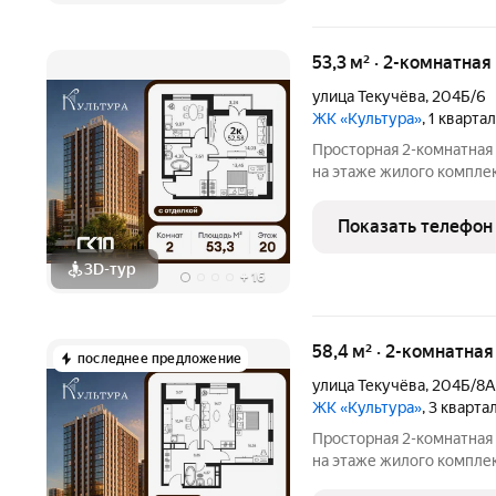
53,3 м² · 2-комнатна
улица Текучёва
,
204Б/6
ЖК «Культура»
, 1 кварта
Просторная 2-комнатная
на этаже жилого компле
станет уютным местом д
жилые комнаты общей пл
Показать телефон
комфортное
3D-тур
+
16
58,4 м² · 2-комнатная
последнее предложение
улица Текучёва
,
204Б/8А
ЖК «Культура»
, 3 кварта
Просторная 2-комнатная
на этаже жилого компле
станет уютным местом д