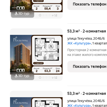
жилые комнаты общей пл
Показать телефон
комфортное
3D-тур
+
16
53,3 м² · 2-комнатна
улица Текучёва
,
204Б/6
ЖК «Культура»
, 1 кварта
Просторная 2-комнатная
на этаже жилого компле
станет уютным местом д
жилые комнаты общей пл
Показать телефон
комфортное
3D-тур
+
16
53,3 м² · 2-комнатна
улица Текучёва
,
204Б/6
ЖК «Культура»
, 1 кварта