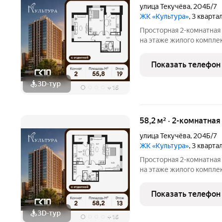
улица Текучёва
,
204Б/7
ЖК «Культура»
, 3 кварта
Просторная 2-комнатная
на этаже жилого компле
станет уютным местом д
жилые комнаты общей п
Показать телефон
пространство для
3D-тур
+
16
58,2 м² · 2-комнатна
улица Текучёва
,
204Б/7
ЖК «Культура»
, 3 кварта
Просторная 2-комнатная
на этаже жилого компле
станет уютным местом д
жилые комнаты общей п
Показать телефон
пространство для
3D-тур
+
16