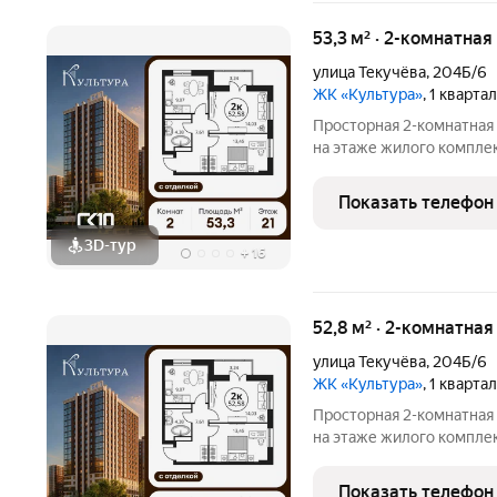
53,3 м² · 2-комнатная
улица Текучёва
,
204Б/6
ЖК «Культура»
, 1 кварта
Просторная 2-комнатная
на этаже жилого компле
станет уютным местом д
жилые комнаты общей пл
Показать телефон
комфортное
3D-тур
+
16
52,8 м² · 2-комнатна
улица Текучёва
,
204Б/6
ЖК «Культура»
, 1 кварта
Просторная 2-комнатная
на этаже жилого компле
станет уютным местом д
жилые комнаты общей пл
Показать телефон