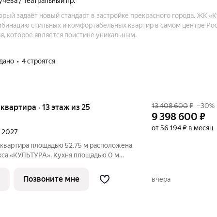
кучёва / Театральный пр.
орый задаёт новый стандарт в застройке прекрасного города. ЖК «
мбинацию стильных и комфортабельных квартир в самом центре Рос
я, которое является поистине уникальным.
сдано
4 строятся
13 408 600
₽
–30%
 квартира · 13 этаж из 25
9 398 600
₽
от 56 194 ₽ в месяц
л 2027
 квартира площадью 52,75 м расположена
кса «КУЛЬТУРА». Кухня площадью 0 м
ля семейных обедов и ужинов. Светлые
ощадью 13,45/14,03 м обеспечивают
Позвоните мне
вчера