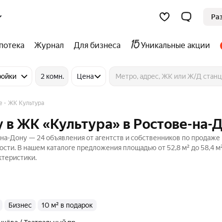
Ра
потека
Журнал
Для бизнеса
Уникальные акции
ройки
2 комн.
Цена
е
ЖК Культура
 в ЖК «Культура» в Ростове-на-
на-Дону — 24 объявления от агентств и собственников по продаже
сти. В нашем каталоге предложения площадью от 52,8 м² до 58,4 м²
ктеристики.
бизнес
10 м² в подарок