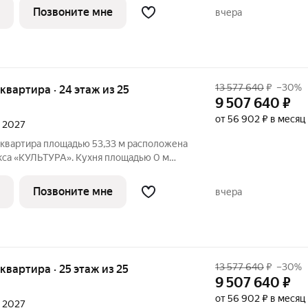
ощадью 14,24/15,41 м обеспечивают
Позвоните мне
вчера
13 577 640
₽
–30%
я квартира · 24 этаж из 25
9 507 640
₽
от 56 902 ₽ в месяц
л 2027
 квартира площадью 53,33 м расположена
кса «КУЛЬТУРА». Кухня площадью 0 м
ля семейных обедов и ужинов. Светлые
ощадью 13,45/14,03 м обеспечивают
Позвоните мне
вчера
13 577 640
₽
–30%
я квартира · 25 этаж из 25
9 507 640
₽
от 56 902 ₽ в месяц
л 2027