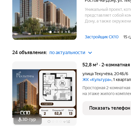
Ростов-на-Дону
,
ул. Те
Уникальный проект, кот
представляет собой ко
Дону, а также окружени
+
6
Застройщик СК10
15 
24 объявления:
по актуальности
52,8 м² · 2-комнатная
улица Текучёва
,
204Б/6
ЖК «Культура»
, 1 кварта
Просторная 2-комнатная
на этаже жилого компле
станет уютным местом д
жилые комнаты общей пл
Показать телефон
комфортное
3D-тур
+
16