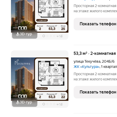
Просторная 2-комнатная
на этаже жилого компле
станет уютным местом д
жилые комнаты общей пл
Показать телефон
комфортное
3D-тур
+
16
53,3 м² · 2-комнатна
улица Текучёва
,
204Б/6
ЖК «Культура»
, 1 кварта
Просторная 2-комнатная
на этаже жилого компле
станет уютным местом д
жилые комнаты общей пл
Показать телефон
комфортное
3D-тур
+
16