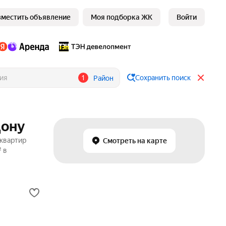
зместить объявление
Моя подборка ЖК
Войти
1
Сохранить поиск
Район
Дону
 квартир
Смотреть на карте
 в