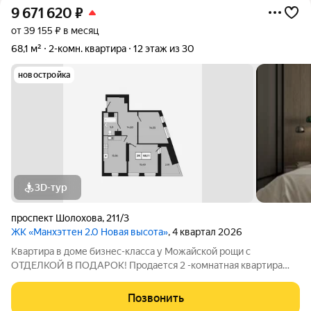
9 671 620
₽
от 39 155 ₽ в месяц
68,1 м²
2-комн. квартира
12 этаж из 30
новостройка
3D-тур
проспект Шолохова
,
211/3
ЖК «Манхэттен 2.0 Новая высота»
, 4 квартал 2026
Квартира в доме бизнес-класса у Можайской рощи с
ОТДЕЛКОЙ В ПОДАРОК! Продается 2 -комнатная квартира
68,11 м на 12 этаже в ЖК «Манхэттен 2.0» на проспекте
Шолохова 211/3. Дом расположен прямо у Можайской рощи
Позвонить
(100 га) ваш личный парк для прогулок,