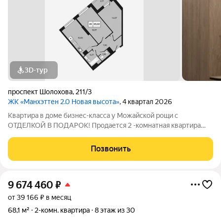
3D-тур
проспект Шолохова
,
211/3
ЖК «Манхэттен 2.0 Новая высота»
, 4 квартал 2026
Квартира в доме бизнес-класса у Можайской рощи с
ОТДЕЛКОЙ В ПОДАРОК! Продается 2 -комнатная квартира
65,02 м на 7 этаже в ЖК «Манхэттен 2.0» на проспекте
Шолохова 211/3. Дом расположен прямо у Можайской рощи
Позвонить
(100 га) ваш личный парк для прогулок,
9 674 460
₽
от 39 166 ₽ в месяц
68,1 м²
2-комн. квартира
8 этаж из 30