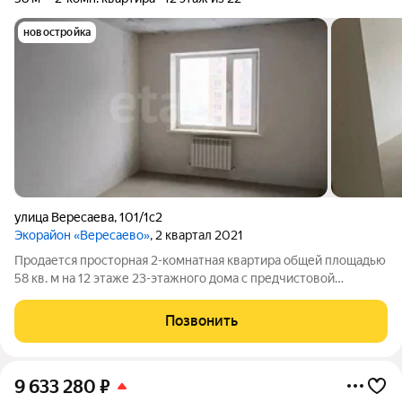
новостройка
улица Вересаева
,
101/1с2
Экорайон «Вересаево»
, 2 квартал 2021
Продается просторная 2-комнатная квартира общей площадью
58 кв. м на 12 этаже 23-этажного дома с предчистовой
отделкой! Дом был построен в 2021 году из монолитно-
кирпичных материалов, что обеспечивает отличную
Позвонить
звукоизоляцию и долговечность. Из окон
9 633 280
₽