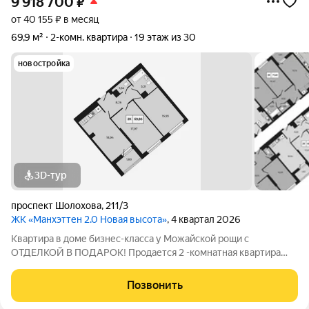
9 918 700
₽
от 40 155 ₽ в месяц
69,9 м²
2-комн. квартира
19 этаж из 30
новостройка
3D-тур
проспект Шолохова
,
211/3
ЖК «Манхэттен 2.0 Новая высота»
, 4 квартал 2026
Квартира в доме бизнес-класса у Можайской рощи с
ОТДЕЛКОЙ В ПОДАРОК! Продается 2 -комнатная квартира
69,85 м на 19 этаже в ЖК «Манхэттен 2.0» на проспекте
Шолохова 211/3. Дом расположен прямо у Можайской рощи
Позвонить
(100 га) ваш личный парк для прогулок,