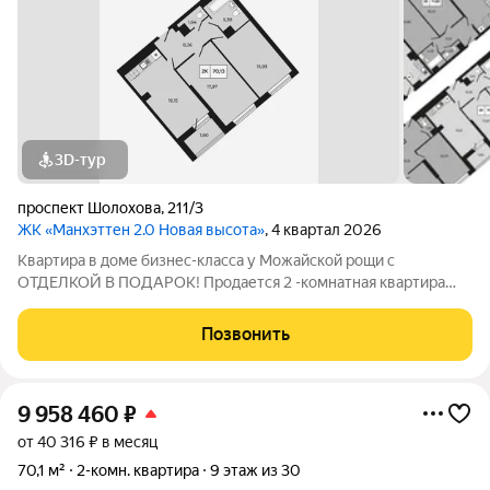
3D-тур
проспект Шолохова
,
211/3
ЖК «Манхэттен 2.0 Новая высота»
, 4 квартал 2026
Квартира в доме бизнес-класса у Можайской рощи с
ОТДЕЛКОЙ В ПОДАРОК! Продается 2 -комнатная квартира
70,13 м на 13 этаже в ЖК «Манхэттен 2.0» на проспекте
Шолохова 211/3. Дом расположен прямо у Можайской рощи
Позвонить
(100 га) ваш личный парк для прогулок,
9 958 460
₽
от 40 316 ₽ в месяц
70,1 м²
2-комн. квартира
9 этаж из 30