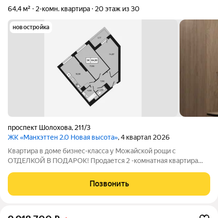
64,4 м²
2-комн. квартира
20 этаж из 30
новостройка
проспект Шолохова
,
211/3
ЖК «Манхэттен 2.0 Новая высота»
, 4 квартал 2026
Квартира в доме бизнес-класса у Можайской рощи с
ОТДЕЛКОЙ В ПОДАРОК! Продается 2 -комнатная квартира
64,39 м на 20 этаже в ЖК «Манхэттен 2.0» на проспекте
Шолохова 211/3. Дом расположен прямо у Можайской рощи
Позвонить
(100 га) ваш личный парк для прогулок,