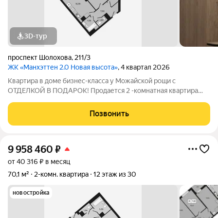
3D-тур
проспект Шолохова
,
211/3
ЖК «Манхэттен 2.0 Новая высота»
, 4 квартал 2026
Квартира в доме бизнес-класса у Можайской рощи с
ОТДЕЛКОЙ В ПОДАРОК! Продается 2 -комнатная квартира
64,76 м на 19 этаже в ЖК «Манхэттен 2.0» на проспекте
Шолохова 211/3. Дом расположен прямо у Можайской рощи
Позвонить
(100 га) ваш личный парк для прогулок,
9 958 460
₽
от 40 316 ₽ в месяц
70,1 м²
2-комн. квартира
12 этаж из 30
новостройка