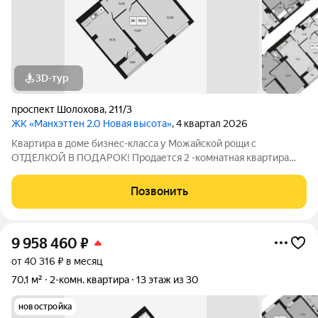
3D-тур
проспект Шолохова
,
211/3
ЖК «Манхэттен 2.0 Новая высота»
, 4 квартал 2026
Квартира в доме бизнес-класса у Можайской рощи с
ОТДЕЛКОЙ В ПОДАРОК! Продается 2 -комнатная квартира
70,13 м на 12 этаже в ЖК «Манхэттен 2.0» на проспекте
Шолохова 211/3. Дом расположен прямо у Можайской рощи
Позвонить
(100 га) ваш личный парк для прогулок,
9 958 460
₽
от 40 316 ₽ в месяц
70,1 м²
2-комн. квартира
13 этаж из 30
новостройка