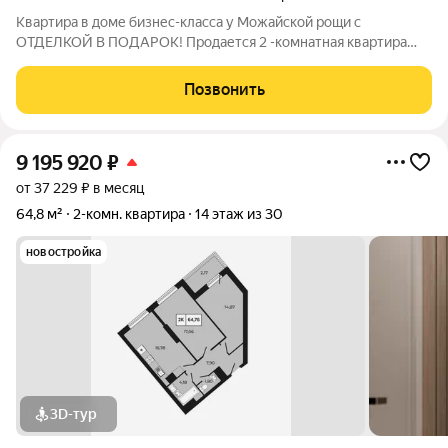
Квартира в доме бизнес-класса у Можайской рощи с
ОТДЕЛКОЙ В ПОДАРОК! Продается 2 -комнатная квартира
64,76 м на 18 этаже в ЖК «Манхэттен 2.0» на проспекте
Шолохова 211/3. Дом расположен прямо у Можайской рощи
Позвонить
(100 га) ваш личный парк для прогулок,
9 195 920
₽
от 37 229 ₽ в месяц
64,8 м²
2-комн. квартира
14 этаж из 30
новостройка
3D-тур