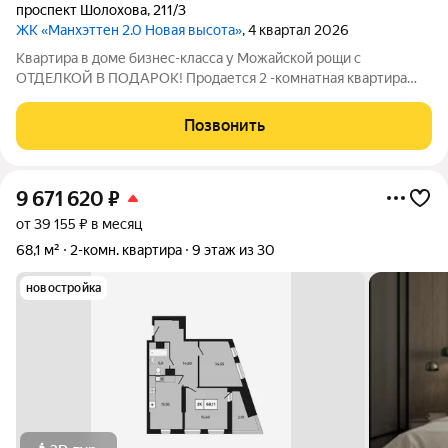
проспект Шолохова
,
211/3
ЖК «Манхэттен 2.0 Новая высота»
, 4 квартал 2026
Квартира в доме бизнес-класса у Можайской рощи с
ОТДЕЛКОЙ В ПОДАРОК! Продается 2 -комнатная квартира
64,76 м на 14 этаже в ЖК «Манхэттен 2.0» на проспекте
Шолохова 211/3. Дом расположен прямо у Можайской рощи
Позвонить
(100 га) ваш личный парк для прогулок,
9 671 620
₽
от 39 155 ₽ в месяц
68,1 м²
2-комн. квартира
9 этаж из 30
новостройка