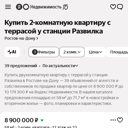
Купить 2-комнатную квартиру с
террасой у станции Развилка
Ростов-на-Дону
AI
Фильтры
2 комн.
Цена
Площадь
3
39 предложений
•
по актуальности
Купить двухкомнатную квартиру с террасой у станции
Развилка в Ростове-на-Дону — 39 объявлений от агентств и
собственников по продаже квартир по цене от 8 900 000 ₽ до
10 174 300 ₽ на Яндекс Недвижимости. В нашем каталоге
предложения площадью от 58 м² до 71,7 м² в новостройках и
вторичном жилье — фото, планировки и характеристики.
8 900 000
₽
58 м²
2-комн. квартира
12 этаж из 22