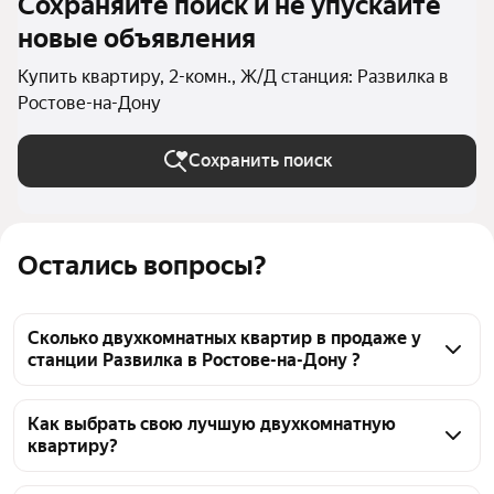
Сохраняйте поиск и не упускайте
новые объявления
Купить квартиру, 2-комн., Ж/Д станция: Развилка в
Ростове-на-Дону
Сохранить поиск
Остались вопросы?
Сколько двухкомнатных квартир в продаже у
станции Развилка в Ростове-на-Дону ?
На Яндекс Недвижимости в продаже у станции 
Развилка в Ростове-на-Дону 39 двухкомнатных 
Как выбрать свою лучшую двухкомнатную
квартиру?
квартир, из них 1 объявление от агентств, 38 
объявлений от застройщиков
Чтобы купить 2-комнатную квартиру с террасой у 