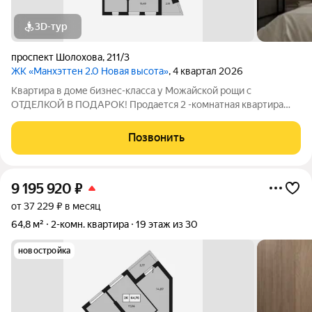
3D-тур
проспект Шолохова
,
211/3
ЖК «Манхэттен 2.0 Новая высота»
, 4 квартал 2026
Квартира в доме бизнес-класса у Можайской рощи с
ОТДЕЛКОЙ В ПОДАРОК! Продается 2 -комнатная квартира
68,11 м на 11 этаже в ЖК «Манхэттен 2.0» на проспекте
Шолохова 211/3. Дом расположен прямо у Можайской рощи
Позвонить
(100 га) ваш личный парк для прогулок,
9 195 920
₽
от 37 229 ₽ в месяц
64,8 м²
2-комн. квартира
19 этаж из 30
новостройка