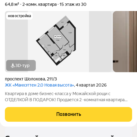
64,8 м²
2-комн. квартира
15 этаж из 30
новостройка
3D-тур
проспект Шолохова
,
211/3
ЖК «Манхэттен 2.0 Новая высота»
, 4 квартал 2026
Квартира в доме бизнес-класса у Можайской рощи с
ОТДЕЛКОЙ В ПОДАРОК! Продается 2 -комнатная квартира
64,76 м на 15 этаже в ЖК «Манхэттен 2.0» на проспекте
Шолохова 211/3. Дом расположен прямо у Можайской рощи
Позвонить
(100 га) ваш личный парк для прогулок,