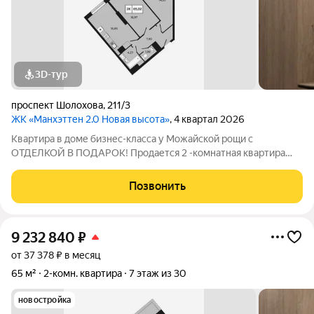
3D-тур
проспект Шолохова
,
211/3
ЖК «Манхэттен 2.0 Новая высота»
, 4 квартал 2026
Квартира в доме бизнес-класса у Можайской рощи с
ОТДЕЛКОЙ В ПОДАРОК! Продается 2 -комнатная квартира
65,02 м на 6 этаже в ЖК «Манхэттен 2.0» на проспекте
Шолохова 211/3. Дом расположен прямо у Можайской рощи
Позвонить
(100 га) ваш личный парк для прогулок,
9 232 840
₽
от 37 378 ₽ в месяц
65 м²
2-комн. квартира
7 этаж из 30
новостройка