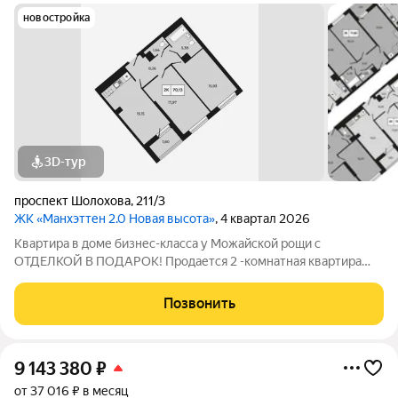
новостройка
3D-тур
проспект Шолохова
,
211/3
ЖК «Манхэттен 2.0 Новая высота»
, 4 квартал 2026
Квартира в доме бизнес-класса у Можайской рощи с
ОТДЕЛКОЙ В ПОДАРОК! Продается 2 -комнатная квартира
70,13 м на 9 этаже в ЖК «Манхэттен 2.0» на проспекте
Шолохова 211/3. Дом расположен прямо у Можайской рощи
Позвонить
(100 га) ваш личный парк для прогулок,
9 143 380
₽
от 37 016 ₽ в месяц