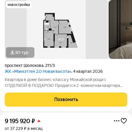
новостройка
3D-тур
проспект Шолохова
,
211/3
ЖК «Манхэттен 2.0 Новая высота»
, 4 квартал 2026
Квартира в доме бизнес-класса у Можайской рощи с
ОТДЕЛКОЙ В ПОДАРОК! Продается 2 -комнатная квартира
68,13 м на 8 этаже в ЖК «Манхэттен 2.0» на проспекте
Шолохова 211/3. Дом расположен прямо у Можайской рощи
Позвонить
(100 га) ваш личный парк для прогулок,
9 195 920
₽
от 37 229 ₽ в месяц