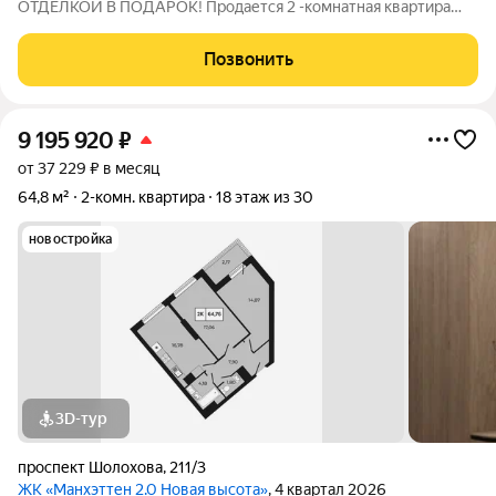
ОТДЕЛКОЙ В ПОДАРОК! Продается 2 -комнатная квартира
71,14 м на 20 этаже в ЖК «Манхэттен 2.0» на проспекте
Шолохова 211/3. Дом расположен прямо у Можайской рощи
Позвонить
(100 га) ваш личный парк для прогулок,
9 195 920
₽
от 37 229 ₽ в месяц
64,8 м²
2-комн. квартира
18 этаж из 30
новостройка
3D-тур
проспект Шолохова
,
211/3
ЖК «Манхэттен 2.0 Новая высота»
, 4 квартал 2026