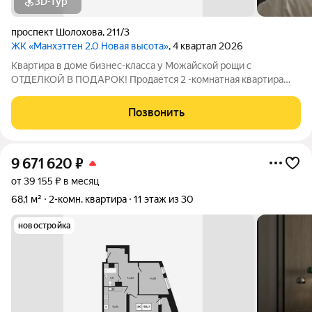
3D-тур
проспект Шолохова
,
211/3
ЖК «Манхэттен 2.0 Новая высота»
, 4 квартал 2026
Квартира в доме бизнес-класса у Можайской рощи с
ОТДЕЛКОЙ В ПОДАРОК! Продается 2 -комнатная квартира
68,11 м на 9 этаже в ЖК «Манхэттен 2.0» на проспекте
Шолохова 211/3. Дом расположен прямо у Можайской рощи
Позвонить
(100 га) ваш личный парк для прогулок,
9 671 620
₽
от 39 155 ₽ в месяц
68,1 м²
2-комн. квартира
11 этаж из 30
новостройка