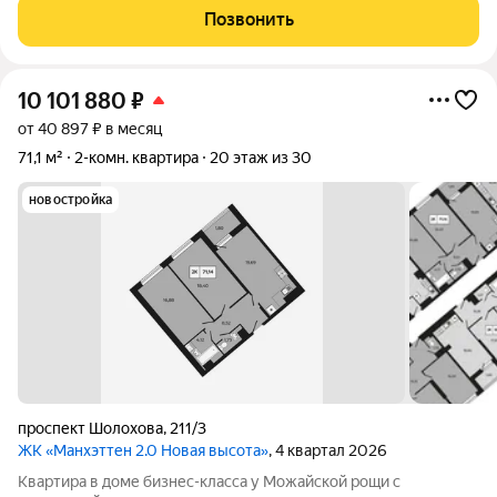
Шолохова 211/3. Дом расположен прямо у Можайской рощи
Позвонить
(100 га) ваш личный парк для прогулок,
10 101 880
₽
от 40 897 ₽ в месяц
71,1 м²
2-комн. квартира
20 этаж из 30
новостройка
проспект Шолохова
,
211/3
ЖК «Манхэттен 2.0 Новая высота»
, 4 квартал 2026
Квартира в доме бизнес-класса у Можайской рощи с