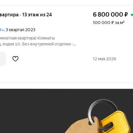
6 800 000
₽
квартира · 13 этаж из 24
100 000 ₽ за м²
т»
, 3 квартал 2023
омнатная квартира! Комнаты
 лодия з/с. Без внутренней отделки -
енений. Один собственник. Полная
нты готовы к сделке! Номер объекта по
12 мая 2026
Ж