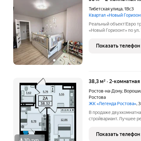
Тибетская улица
,
1Вс3
Квартал «Новый Горизон
Реальный объект!Евро т
«Новый Горизонт» по ул.
экологически чистом рай
Рядом ул.М.Нагибина, Ла
Показать телефон
стадион
+
2
38,3 м² · 2-комнатна
Ростов-на-Дону
,
Вороши
Ростова
ЖК «Легенда Ростова»
, 
В продаже двухкомнатная
стройвариант. Лучшее ре
инвестиций. Это большая
универсальной планиров
Показать телефон
жизни - большая прихожа
3D-тур