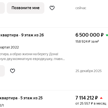
я тех, кто ценит функциональность
Позвоните мне
сейчас
 всё
6 500 000
₽
я квартира · 9 этаж из 26
158 924 ₽ за м²
квартал 2022
тира, а образ жизни на берегу Дона!
ную двухкомнатную евродвушку, главная
 место, где каждый день начинается и
25 декабря 2025
7 114 212
₽
 квартира · 5 этаж из 25
от 25 557 ₽ в месяц
2/1