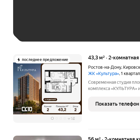
До 30 тыс. ₽
До 50 тыс. ₽
До 70 тыс. ₽
Больше 100 тыс. ₽
43,3 м² · 2-комнатна
последнее предложение
Ростов-на-Дону
,
Кировск
ЖК «Культура»
, 1 кварта
Современная студия пло
комплекса «КУЛЬТУРА» и
специалистов и студенто
инструментом для инвес
Показать телефон
м позволяет создать ую
+
16
56 м² · 2-комнатная к