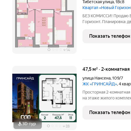
Тибетская улица
,
1Вс8
Квартал «Новый Горизон
БEЗ KOMИСCИ! Пpодаю Е-
Гopизoнт. Планировка: д
кухня правильной формы 
пpедocтaвить услуги по p
Показать телефон
инфpaструктура
+
14
47,5 м² · 2-комнатная
улица Нансена
,
109/7
ЖК «ГРИНСАЙД»
, 4 ква
Просторная 2-комнатная
на этаже жилого компле
станет уютным местом д
жилые комнаты общей пл
Показать телефон
комфортное
3D-тур
+
23