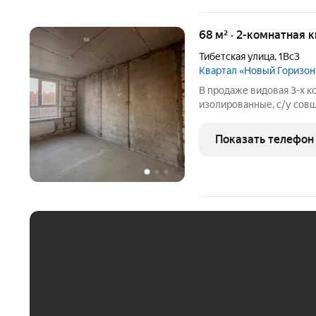
68 м² · 2-комнатная 
Тибетская улица
,
1Вс3
Квартал «Новый Горизон
В продаже видовая 3-х к
изолированные, с/у совщ,
стройвариант. Без обрем
стоимость в ДКП! Докуме
Показать телефон
каталогу 189604
ЕЖЕМЕСЯЧНЫЙ ПЛАТЁ