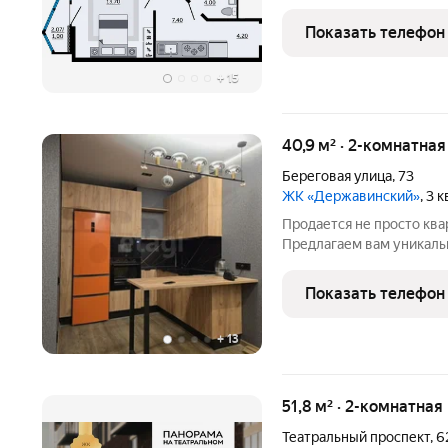
планировка это двухкомнатная квартира евроформата и
современное решение дл
Показать телефон
пространства. Здесь есть
+
15
40,9 м² · 2-комнатна
Береговая улица
,
73
ЖК «Державинский»
, 3 
Продается не просто квар
Предлагаем вам уникаль
ценность которой захватывающие дух панорамные виды на
величественный Дон. Это
Показать телефон
заканчивается
+
13
51,8 м² · 2-комнатная
Театральный проспект
,
6