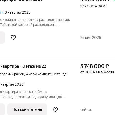
175 000 ₽ за м²
т»
, 3 квартал 2023
рехкомнатная квартира расположена в жк
 Тибетской который расположен в
оне города с развитой инфраструктурой,
рина, Ленина, Нариманова, Фурмановская
25 мая 2026
5 748 000
₽
я квартира · 8 этаж из 22
от 20 649 ₽ в месяц
ловский район
,
жилой комлекс Легенда
3 квартал 2026
 квартира в новостройке, в
шение для жизни, под сдачу или для
 двухкомнатная квартира с
кой. Всё, что необходимо для семейной
Позвоните мне
сейчас
я, две