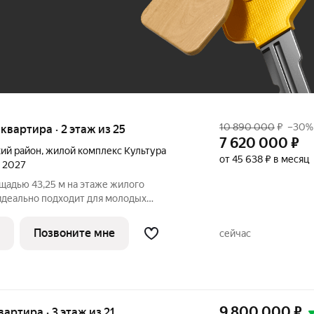
До 100 тыс. ₽
10 890 000
₽
–30%
я квартира · 2 этаж из 25
7 620 000
₽
ий район
,
жилой комплекс Культура
от 45 638 ₽ в месяц
л 2027
щадью 43,25 м на этаже жилого
деально подходит для молодых
в. А также может стать идеальным
тиций. Общая жилая площадь 16,26/9,42
Позвоните мне
сейчас
тное
9 800 000
₽
вартира · 3 этаж из 21