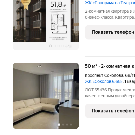
ЖК «Панорама на Театр
2-комнатная квартира в 
бизнес-класса. Квартира
а для уровня. Центр Рос
Показать телефон
+
19
50 м² · 2-комнатная 
проспект Соколова
,
68/1
ЖК «Соколова, 68»
, 1 кв
ЛОТ 55436 Продаем евро 
качественным дизайнер
Шикарный вид из окна. П
зоной и зоной ТВ. Кухня
Показать телефон
Столешница и