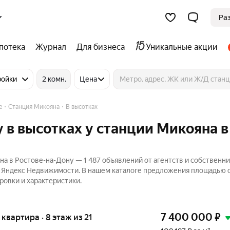
Ра
потека
Журнал
Для бизнеса
Уникальные акции
ройки
2 комн.
Цена
е
Станция Микояна
В высотках
 в высотках у станции Микояна в
а в Ростове-на-Дону — 1 487 объявлений от агентств и собственни
а Яндекс Недвижимости. В нашем каталоге предложения площадью о
ровки и характеристики.
7 400 000
₽
я квартира · 8 этаж из 21