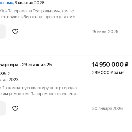
альном»
, 3 квартал 2026
ЖК «Панорама на Театральном», жилье
, которую выбирают не просто для жизни,
това, престижная локация и современный
формат бизнес-класса всё в одном проекте. СТАРТ ЗАКРЫТОГО
15 июля 2026
14 950 000
₽
квартира · 23 этаж из 25
299 000 ₽ за м²
18Вс2
артал 2023
2 х комнатную квартиру центр города с
ским ремонтом. Панорамное остекление
росторная кухня-гостиная с обеденной
 и шкафы фабричного производства
30 января 2026