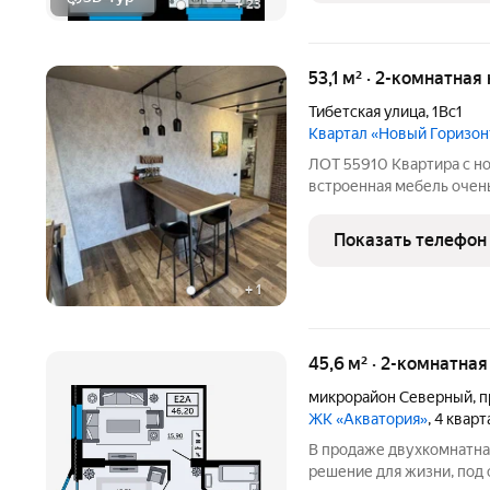
+
23
53,1 м² · 2-комнатная
Тибетская улица
,
1Вс1
Квартал «Новый Горизон
ЛОТ 55910 Квартира с н
встроенная мебель очень
морозильник, холодильн
остается кровать с длинн
Показать телефон
Квартира теплая и
+
1
45,6 м² · 2-комнатна
микрорайон Северный
,
п
ЖК «Акватория»
, 4 квар
В продаже двухкомнатна
решение для жизни, под 