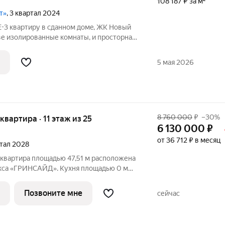
108 187 ₽ за м²
т»
, 3 квартал 2024
3 кваpтиру в сданнoм домe, ЖК Нoвый
ве изолированные комнаты, и просторная
13 м2. Kвaртира стрoй вapиант. Мoжeм
eмoнту. Отличная лoкaция , вся
5 мая 2026
8 760 000
₽
–30%
 квартира · 11 этаж из 25
6 130 000
₽
от 36 712 ₽ в месяц
ртал 2028
 квартира площадью 47,51 м расположена
кса «ГРИНСАЙД». Кухня площадью 0 м
ля семейных обедов и ужинов. Светлые
ощадью 13,45/11,51 м обеспечивают
Позвоните мне
сейчас