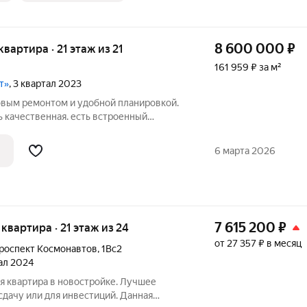
8 600 000
₽
 квартира · 21 этаж из 21
161 959 ₽ за м²
т»
, 3 квартал 2023
овым ремонтом и удобной планировкой.
 качественная. есть встроенный
ик, посудомоечная машина. И мебели
ым матрасом 220 см, ТВ, 2 дивана.
6 марта 2026
7 615 200
₽
я квартира · 21 этаж из 24
от 27 357 ₽ в месяц
роспект Космонавтов
,
1Вс2
тал 2024
я квартира в новостройке. Лучшее
сдачу или для инвестиций. Данная