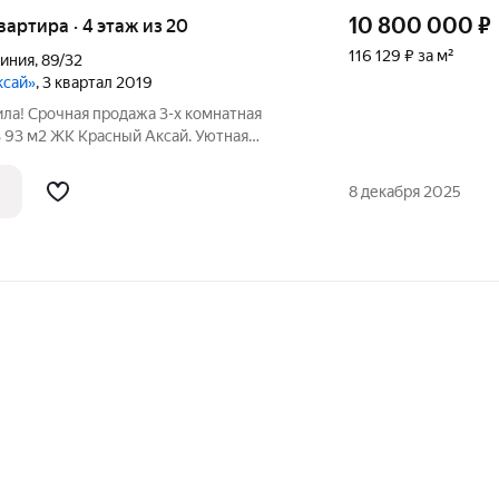
10 800 000
₽
квартира · 4 этаж из 20
116 129 ₽ за м²
Линия
,
89/32
ксай»
, 3 квартал 2019
ла! Срочная продажа 3-х комнатная
 93 м2 ЖK Крacный Акcай. Уютная
лали для себя. Остается мебель и
строенный холодильник, стиральная и
8 декабря 2025