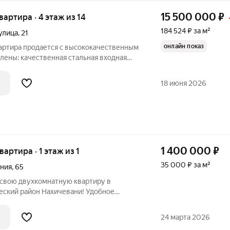
15 500 000
₽
квартира · 4 этаж из 14
184 524 ₽ за м²
 улица
,
21
онлайн показ
вартира продается с высококачественным
влены: качественная стальная входная
офиль с тройным стеклопакетом на окнах
), сделана разводка коммуникаций с
18 июня 2026
1 400 000
₽
вартира · 1 этаж из 1
35 000 ₽ за м²
иния
,
65
вою двухкомнатную квартиру в
ся необходимая инфраструктура для
 Лицей № 11, Детская больница № 1,
24 марта 2026