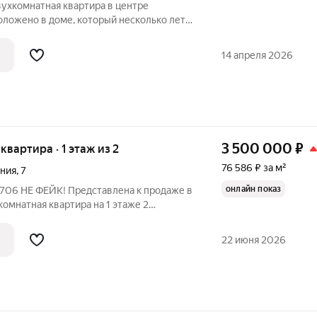
вухкомнатная квартира в центре
оложено в доме, который несколько лет
ый ремонт. Высокие потолки и
дают ощущение простора. Вся
14 апреля 2026
говой
3 500 000
₽
 квартира · 1 этаж из 2
76 586 ₽ за м²
иния
,
7
онлайн показ
омнатная квартира на 1 этаже 2
а. Квартира идеально подойдёт тем, кто
икальный интерьер и воплотить самые
22 июня 2026