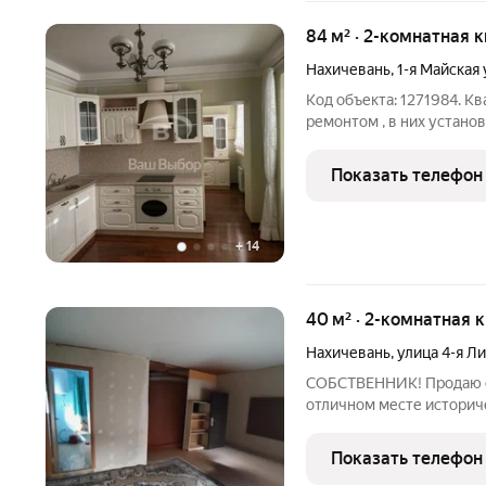
84 м² · 2-комнатная 
Нахичевань
,
1-я Майская
Код объекта: 1271984. К
ремонтом , в них устано
дверь, пятикамерный пр
и лоджиях (фирма «Veka»
Показать телефон
запорной
+
14
40 м² · 2-комнатная к
Нахичевань
,
улица 4-я Л
СОБСТВЕННИК! Продаю с
отличном месте исторический район Нахичевани! Удобное
расположение - рядом в
комфортного проживания:
Показать телефон
«Нахичеванский Рынок»,