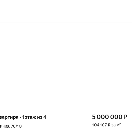
5 000 000
₽
квартира · 1 этаж из 4
104 167 ₽ за м²
Линия
,
76/10