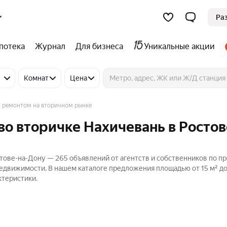
Ра
потека
Журнал
Для бизнеса
Уникальные акции
Комнат
Цена
 ремонтом на вторичном рынке
во вторичке Нахичевань в Ростов
стове-на-Дону — 265 объявлений от агентств и собственников по п
Недвижимости. В нашем каталоге предложения площадью от 15 м² до 
ктеристики.