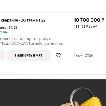
10 700 000
₽
я квартира · 20 этаж из 22
165 123 ₽ за м²
Линия
,
87/35
ксай»
свою 2-х комнатную квартиру с
"Красный Аксай". Вся мебель и техника
ам. Все документы на руках и готовы к
, обременений, залогов, ипотек и
Написать в чат
1 июня 2026
Ж