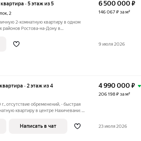
6 500 000
₽
я квартира · 5 этаж из 5
146 067 ₽ за м²
лок
,
2
личную 2-комнатную квартиру в одном
 районов Ростова-на-Дону в
арым автовокзалом. О доме и квартире:
а комфортном 5-м этаже 5-этажного
9 июля 2026
4 990 000
₽
 квартира · 2 этаж из 4
206 198 ₽ за м²
 г., отсутствие обременений, - быстрая
атную квартиру в центре Нахичевани: в
ощадь К.Маркса, Нахичеванский рынок,
рки Революции и В.Черевичкина, театры
Написать в чат
23 июля 2026