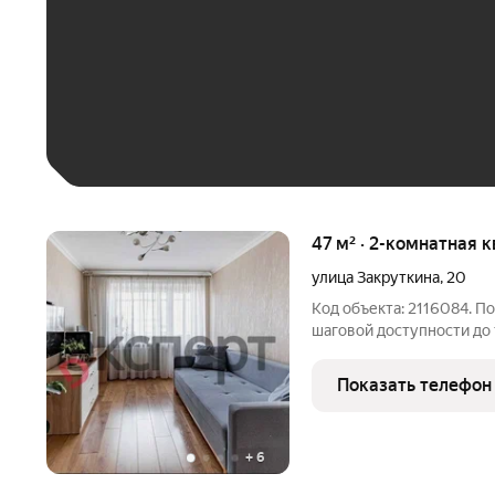
До 30 тыс. ₽
До 50 тыс. ₽
До 70 тыс. ₽
Больше 100 тыс. ₽
47 м² · 2-комнатная 
улица Закруткина
,
20
Код объекта: 2116084. П
шаговой доступности до 
включает раздельные ко
всем необходимым. В кв
Показать телефон
стены
+
6