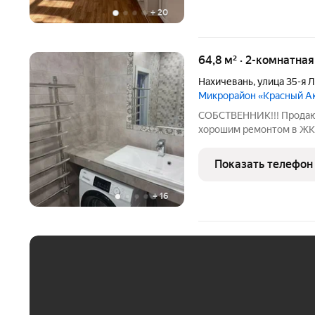
+
20
64,8 м² · 2-комнатна
Нахичевань
,
улица 35-я 
Микрорайон «Красный А
СОБСТВЕННИК!!! Продаю 
хорошим ремонтом в ЖК 
остаются новым владельц
сделке. Без ограничений
Показать телефон
прочего. Полная сумма
+
16
ЕЖЕМЕСЯЧНЫЙ ПЛАТЁ