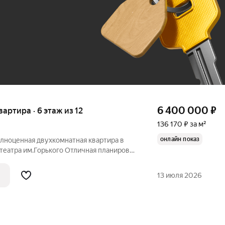
До 100 тыс. ₽
6 400 000
₽
квартира · 6 этаж из 12
136 170 ₽ за м²
онлайн показ
олноценная двухкомнатная квартира в
театра им.Горького Отличная планировка
мнаты и кухню, которая оборудована
артире выполнен качественный ремонт:
13 июля 2026