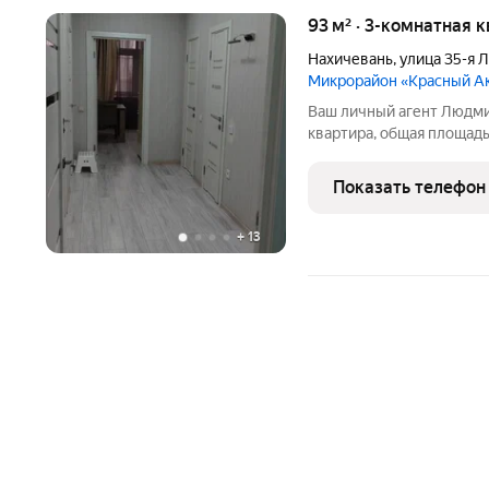
93 м² · 3-комнатная 
Нахичевань
,
улица 35-я 
Микрорайон «Красный А
Ваш личный агент Людми
кваpтира, общая площадь
квартира с ремонтом, де
техника, кухня Мария, в
Показать телефон
посудомоечная машина.
+
13