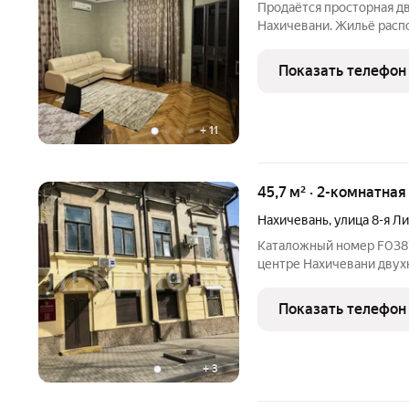
Продаётся просторная д
Нахичевани. Жильё расп
назад прошёл капитальн
раздельные комнаты соз
Показать телефон
инфраструктура в ша
+
11
45,7 м² · 2-комнатная
Нахичевань
,
улица 8-я Л
Каталожный номер F038706 НЕ ФЕЙК! Представлена к продаже в
центре Нахичевани двухк
этажного кирпичного дом
мечтает создать свой ун
Показать телефон
смелые
+
3