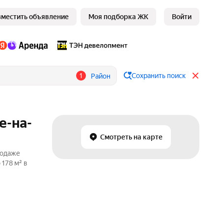
зместить объявление
Моя подборка ЖК
Войти
1
Сохранить поиск
Район
е-на-
Смотреть на карте
родаже
178 м² в