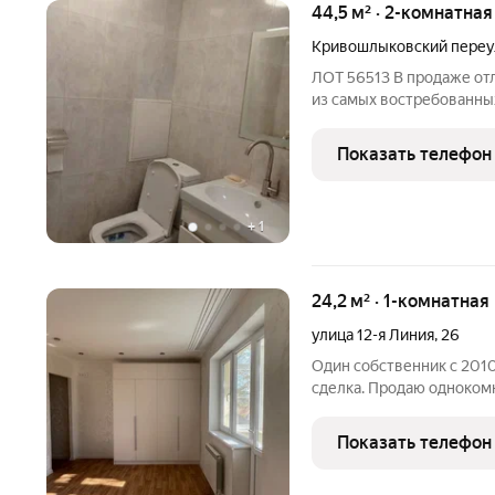
44,5 м² · 2-комнатна
Кривошлыковский переу
ЛОТ 56513 В продаже от
из самых востребованных
Нахичевани, рядом со Ст
Квартира расположена н
Показать телефон
панельного дома (1969
+
1
24,2 м² · 1-комнатная
улица 12-я Линия
,
26
Один собственник с 2010
сделка. Продаю однокомн
шаговой доступности пл
Театральная площадь, па
Показать телефон