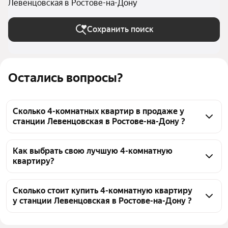
Левенцовская в Ростове-на-Дону
Сохранить поиск
Остались вопросы?
Сколько 4-комнатных квартир в продаже у
станции Левенцовская в Ростове-на-Дону ?
На Яндекс Недвижимости в продаже у станции 
Левенцовская в Ростове-на-Дону 93 4-комнатных 
Как выбрать свою лучшую 4-комнатную
квартиру?
квартиры, из них 19 объявлений от агентств, 74 
объявления от застройщиков
Чтобы купить 4-комнатную квартиру у станции 
Левенцовская, воспользуйтесь тепловой картой 
Сколько стоит купить 4-комнатную квартиру
у станции Левенцовская в Ростове-на-Дону ?
для оценки инфраструктуры и транспортной 
доступности в выбранном районе у станции 
Цена за 
76 412 — 163 660 ₽
Левенцовская в Ростове-на-Дону