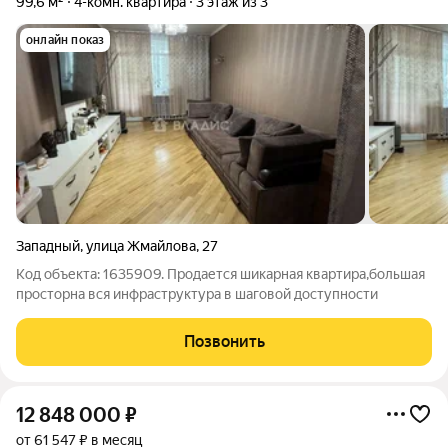
99,6 м²
4-комн. квартира
3 этаж из 3
онлайн показ
Западный
,
улица Жмайлова
,
27
Код объекта: 1635909. Продается шикарная квартира,большая
просторна вся инфраструктура в шаговой доступности
Позвонить
12 848 000
₽
от 61 547 ₽ в месяц