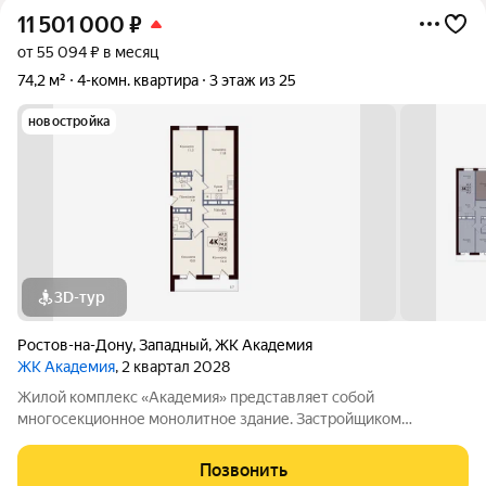
11 501 000
₽
от 55 094 ₽ в месяц
74,2 м²
4-комн. квартира
3 этаж из 25
новостройка
3D-тур
Ростов-на-Дону
,
Западный
,
ЖК Академия
ЖК Академия
, 2 квартал 2028
Жилой комплекс «Академия» представляет собой
многосекционное монолитное здание. Застройщиком
спроектированы различные планировки. Внутренняя отделка
не осуществляется. Благоустройство прилегающей
Позвонить
территории включает в себя организацию детских игровых