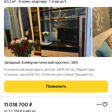
60,3 м²
4-комн. квартира
1 этаж из 5
Западный
,
Коммунистический проспект
,
38/5
4-комнатная квартира в центре ЗЖМ (61 м). Рядом парк
«Сказка», школа № 60. Отлично для семьи! Продаётся
просторная 4-комнатная квартира в самом сердце Западного
жилого массива районе с лучшей инфраструктурой Ростова-
Позвонить
на-Дону. Это идеальный вариант
11 018 700
₽
от 52 784 ₽ в месяц