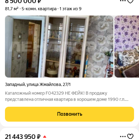
8 500 000
₽
81,7 м²
5-комн. квартира
1 этаж из 9
Западный
,
улица Жмайлова
,
27/1
Каталожный номер F042329 НЕ ФЕЙК! В продажу
представлена отличная квартира в хорошем доме 1990 г.п.
Состояние квартиры хорошее. Кухня оборудована встроенной
техникой и мебелью. Лоджия застеклена, облагорожена.
Позвонить
Инфраструктура хорошо развита. Всё
21 443 950
₽