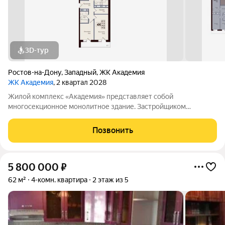
3D-тур
Ростов-на-Дону
,
Западный
,
ЖК Академия
ЖК Академия
, 2 квартал 2028
Жилой комплекс «Академия» представляет собой
многосекционное монолитное здание. Застройщиком
спроектированы различные планировки. Внутренняя отделка
не осуществляется. Благоустройство прилегающей
Позвонить
территории включает в себя организацию детских игровых
5 800 000
₽
62 м²
4-комн. квартира
2 этаж из 5