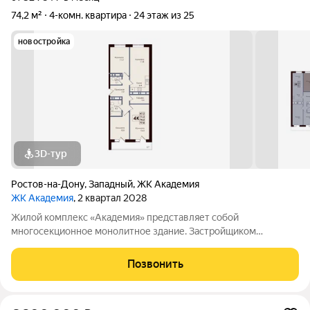
74,2 м²
4-комн. квартира
24 этаж из 25
новостройка
3D-тур
Ростов-на-Дону
,
Западный
,
ЖК Академия
ЖК Академия
, 2 квартал 2028
Жилой комплекс «Академия» представляет собой
многосекционное монолитное здание. Застройщиком
спроектированы различные планировки. Внутренняя отделка
не осуществляется. Благоустройство прилегающей
Позвонить
территории включает в себя организацию детских игровых