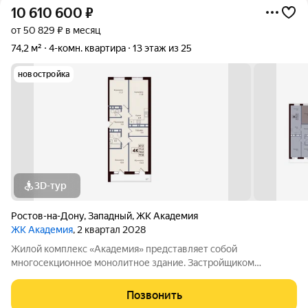
10 610 600
₽
от 50 829 ₽ в месяц
74,2 м²
4-комн. квартира
13 этаж из 25
новостройка
3D-тур
Ростов-на-Дону
,
Западный
,
ЖК Академия
ЖК Академия
, 2 квартал 2028
Жилой комплекс «Академия» представляет собой
многосекционное монолитное здание. Застройщиком
спроектированы различные планировки. Внутренняя отделка
не осуществляется. Благоустройство прилегающей
Позвонить
территории включает в себя организацию детских игровых