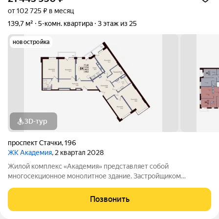
от 102 725 ₽ в месяц
139,7 м²
5-комн. квартира
3 этаж из 25
новостройка
3D-тур
проспект Стачки
,
196
ЖК Академия
, 2 квартал 2028
Жилой комплекс «Академия» представляет собой
многосекционное монолитное здание. Застройщиком
спроектированы различные планировки. Внутренняя отделка
не осуществляется. Благоустройство прилегающей
Позвонить
территории включает в себя организацию детских игровых