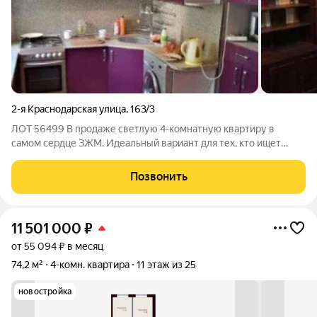
2-я Краснодарская улица
,
163/3
ЛОТ 56499 В продаже светлую 4-комнатную квартиру в
самом сердце ЗЖМ. Идеальный вариант для тех, кто ищет
жилье с готовой инфраструктурой и не хочет тратить время на
покупку мебели. О квартире: Планировка: Квартира очень
Позвонить
функциональная. Общая площадь
11 501 000
₽
от 55 094 ₽ в месяц
74,2 м²
4-комн. квартира
11 этаж из 25
новостройка