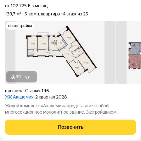
от 102 725 ₽ в месяц
139,7 м²
5-комн. квартира
4 этаж из 25
новостройка
3D-тур
проспект Стачки
,
196
ЖК Академия
, 2 квартал 2028
Жилой комплекс «Академия» представляет собой
многосекционное монолитное здание. Застройщиком
спроектированы различные планировки. Внутренняя отделка
не осуществляется. Благоустройство прилегающей
Позвонить
территории включает в себя организацию детских игровых