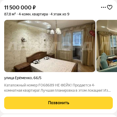
11 500 000
₽
87,8 м²
4-комн. квартира
4 этаж из 9
улица Ерёменко
,
66/5
Каталожный номер F068689 НЕ ФЕЙК! Продается 4-
комнатная квартира! Лучшая планировка в этом локации! Из
преимуществ стоит выделить: - расположение: близость
транспортной развязки с более чем 10 маршрутами
Позвонить
транспорта по всему городу! - рядом вся