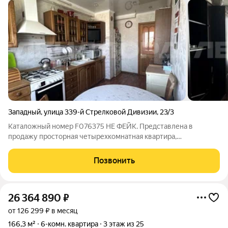
Западный
,
улица 339-й Стрелковой Дивизии
,
23/3
Каталожный номер F076375 НЕ ФЕЙК. Представлена в
продажу просторная четырехкомнатная квартира,
расположена на восьмом этаже, десятиэтажного,
кооперативного дома. Дом 1995 года строительства,
Позвонить
расположен в сердце западного района города. Вся
26 364 890
₽
от 126 299 ₽ в месяц
166,3 м²
6-комн. квартира
3 этаж из 25