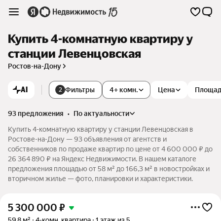
Купить 4-комнатную квартиру у
станции Левенцовская
Ростов-на-Дону
AI
Фильтры
4+ комн.
Цена
Площа
2
93 предложения
•
по актуальности
Купить 4-комнатную квартиру у станции Левенцовская в
Ростове-на-Дону — 93 объявления от агентств и
собственников по продаже квартир по цене от 4 600 000 ₽ до
26 364 890 ₽ на Яндекс Недвижимости. В нашем каталоге
предложения площадью от 58 м² до 166,3 м² в новостройках и
вторичном жилье — фото, планировки и характеристики.
5 300 000
₽
59,8 м²
4-комн. квартира
1 этаж из 5