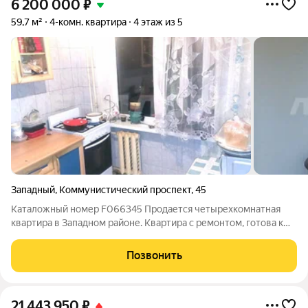
6 200 000
₽
59,7 м²
4-комн. квартира
4 этаж из 5
Западный
,
Коммунистический проспект
,
45
Каталожный номер F066345 Продается четырехкомнатная
квартира в Западном районе. Квартира с ремонтом, готова к
проживанию. Во дворе имеются места для парковки
автомобиля. Недалеко от дома находится автобусная
Позвонить
остановка. На общественном транспорте
21 443 950
₽