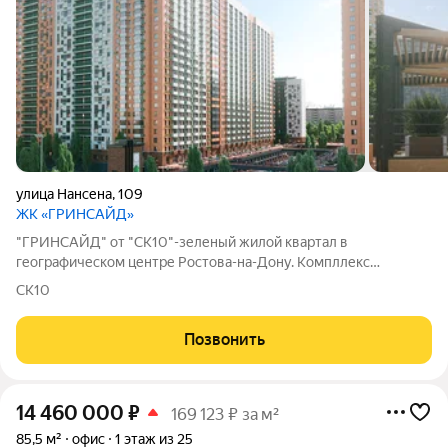
улица Нансена
,
109
ЖК «ГРИНСАЙД»
"ГРИНСАЙД" от "СК10"-зеленый жилой квартал в
географическом центре Ростова-на-Дону. Компллекс
расположен в границах трех улиц Нагибина, Ленина и Нансена.
СК10
Преимущества «Гринсайд» как на ладони. Всё нужное на
расстоянии шага. ТЦ «Горизонт» в 5 минутах,
Позвонить
14 460 000
₽
169 123 ₽ за м²
85,5 м²
офис
1 этаж из 25