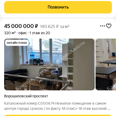
расчетов. Сотрудничаем с банками-партнерами. Продам
офисное помещение 10 кв м.Центр города Чехова/ М
Позвонить
Горького.Рядом элитный Жк Чехов, ул Пушкинская,
45 000 000
₽
140 625 ₽ за м²
320 м²
офис
1 этаж из 20
онлайн показ
Ворошиловский проспект
Каталожный номер C000674 Нежилое помещение в самом
центре города. Цоколь ( по факту 1й этаж)+ 1й этаж высокий. В
непосредственной близости от Набережной города.