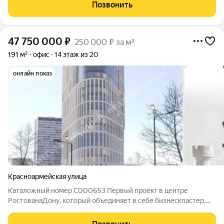
«Риверсайд-Дон». Преимущества нашего объекта
Позвонить
недвижимости: - расположено в одном из
47 750 000
₽
250 000 ₽ за м²
191 м²
офис
14 этаж из 20
онлайн показ
Красноармейская улица
Каталожный номер C000653 Первый проект в центре
РостованаДону, который объединяет в себе бизнескластер,
отель мирового уровня 5 и пространство для отдыха. Общая
площадь здания более 44 000 кв.м. На трех подземных