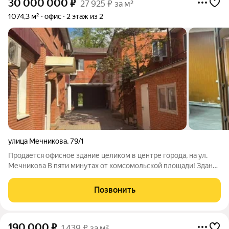
30 000 000
₽
27 925 ₽ за м²
1074,3 м²
офис
2 этаж из 2
улица Мечникова
,
79/1
Продается офисное здание целиком в центре города, на ул.
Мечникова В пяти минутах от комсомольской площади! Здание
два этажа, своя котельная, все коммуникации проведены,
земля и здание в собственности, без долей. Полностью сдан
Позвонить
долгосрочным
190 000
₽
1 439 ₽ за м²