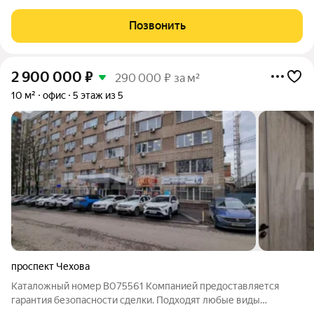
жилого дома. 1-я линия, пешеходный и автомобильный трафик.
Возможность парковки, хорошая транспортная доступность.
Позвонить
Рядом остановки
2 900 000
₽
290 000 ₽ за м²
10 м²
офис
5 этаж из 5
проспект Чехова
Каталожный номер B075561 Компанией предоставляется
гарантия безопасности сделки. Подходят любые виды