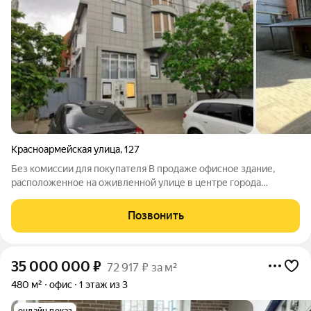
Красноармейская улица
,
127
Без комиссии для покупателя В продаже офисное здание,
расположенное на оживленной улице в центре города
Ростова-на-Дону Здание 3-этажное плюс цокольный этаж.
Общая площадь 873 кв.м., на которых расположены офисы под
Позвонить
сдачу. Ремонт выполнен в светлых
35 000 000
₽
72 917 ₽ за м²
480 м²
офис
1 этаж из 3