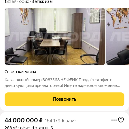
18,1 м²
офис
3 этаж из 6
Советская улица
Каталожный номер B083568 НЕ ФЕЙК Продаётся офис с
действующими арендаторами! Ищете надёжное вложение
средств с гарантированным доходом? У нас есть идеальное
предложение для вас! Ключевые преимущества: Готовые
Позвонить
арендаторы вам не нужно тратить
44 000 000
₽
164 179 ₽ за м²
268 м²
офис
1 этаж из 6