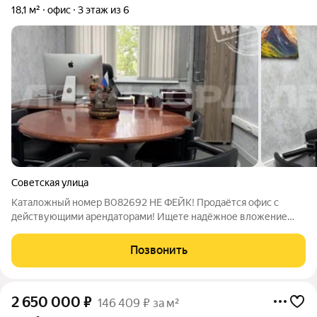
18,1 м²
офис
3 этаж из 6
Советская улица
Каталожный номер B082692 НЕ ФЕЙК! Продаётся офис с
действующими арендаторами! Ищете надёжное вложение
средств с гарантированным доходом? У нас есть идеальное
предложение для вас! Представляем просторный офис в
Позвонить
престижном районе города, который уже
2 650 000
₽
146 409 ₽ за м²