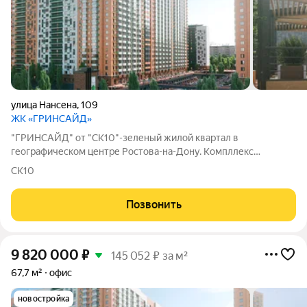
улица Нансена
,
109
ЖК «ГРИНСАЙД»
"ГРИНСАЙД" от "СК10"-зеленый жилой квартал в
географическом центре Ростова-на-Дону. Компллекс
расположен в границах трех улиц Нагибина, Ленина и Нансена.
СК10
Преимущества «Гринсайд» как на ладони. Всё нужное на
расстоянии шага. ТЦ «Горизонт» в 5 минутах,
Позвонить
9 820 000
₽
145 052 ₽ за м²
67,7 м²
офис
новостройка