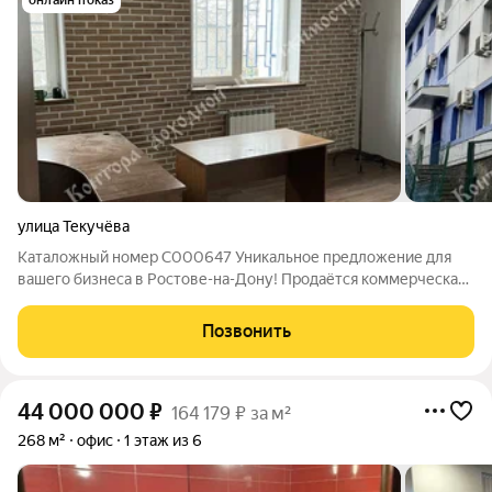
онлайн показ
улица Текучёва
Каталожный номер C000647 Уникальное предложение для
вашего бизнеса в Ростове-на-Дону! Продаётся коммерческая
недвижимость идеальное офисно-административного здания,
построенного в 2010 году. Это ваш шанс закрепиться в городе
Позвонить
или расширить свое
44 000 000
₽
164 179 ₽ за м²
268 м²
офис
1 этаж из 6