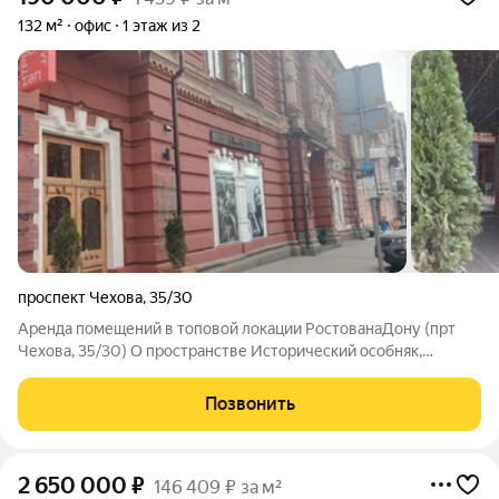
132 м²
офис
1 этаж из 2
проспект Чехова
,
35/30
Аренда помещений в топовой локации РостованаДону (прт
Чехова, 35/30) О пространстве Исторический особняк,
переосмысленный как современное лаконичное пространство
для работы, отдыха и деловых встреч. Место уже полюбилось
Позвонить
ростовчанам и гостям города. В
2 650 000
₽
146 409 ₽ за м²