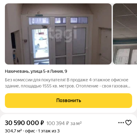
Нахичевань
,
улица 5-я Линия
,
9
Без комиссии для покупателя! В продаже 4-этажное офисное
здание, площадью 1555 кв. метров. Отопление - своя газовая
котельная, установлены сплит-системы. Санузлы
расположены на каждом этаже. Участок в собственности.
Позвонить
Имеется парковка для автомобилей
30 590 000
₽
100 394 ₽ за м²
304,7 м²
офис
1 этаж из 3