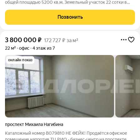
общей площадью 5200 кв.м. Земельный участок 22 сотки в
собственности. Доступ на участок возможен с трех улиц, что
обеспечивает удобный подъезд. В здании 6 уровней - 4 этажа,
Позвонить
цоколь и подвал.
3 800 000
₽
172 727 ₽ за м²
22 м²
офис
4 этаж из 7
онлайн показ
проспект Михаила Нагибина
Каталожный номер B079810 НЕ ФЕЙК! Продаётся офисное
помещение напротив ТЦ РИО - бизнес-центр на проспекте