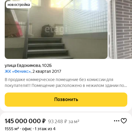
новостройка
улица Евдокимова
,
102Б
ЖК «Феникс»
, 2 квартал 2017
В продаже коммерческое помещение без комиссии для
покупателя!!! Помещение расположено в нежилом здании по
улице Евдокимова на территории ЖК Феникс. Помещение
правильной прямоугольной формы, площадью 130 м2, 6,5
Позвонить
метров шириной и 20 метров длиной,
145 000 000
₽
93 248 ₽ за м²
1555 м²
офис
1 этаж из 4