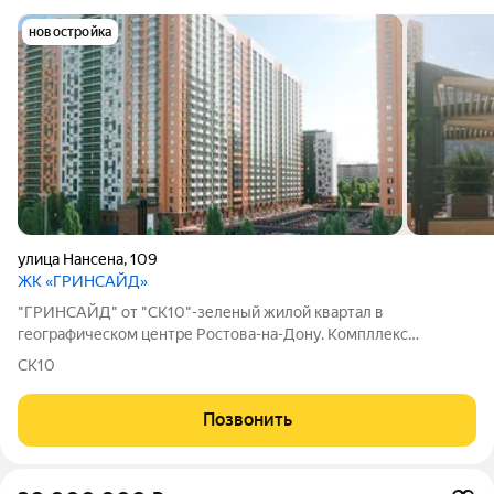
новостройка
улица Нансена
,
109
ЖК «ГРИНСАЙД»
"ГРИНСАЙД" от "СК10"-зеленый жилой квартал в
географическом центре Ростова-на-Дону. Компллекс
расположен в границах трех улиц Нагибина, Ленина и Нансена.
СК10
Преимущества «Гринсайд» как на ладони. Всё нужное на
расстоянии шага. ТЦ «Горизонт» в 5 минутах,
Позвонить