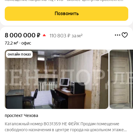
Михаила Нагибина - идеальное решение для вашего бизнеса!
Премиальное расположение обеспечит вашим клиентам
Позвонить
удобство и комфорт. Новый
8 000 000
₽
110 803 ₽ за м²
72,2 м²
офис
онлайн показ
проспект Чехова
Каталожный номер B031359 НЕ ФЕЙК Продам помещение
свободного назначения в центре города на цокольном этаже