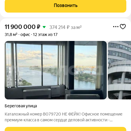
Планировка этаже смешанная ) есть большой зал и несколько
Позвонить
кабинетов). Состояние
11 900 000
₽
374 214 ₽ за м²
31,8 м²
офис
12 этаж из 17
Береговая улица
Каталожный номер B079720 НЕ ФЕЙК! Офисное помещение
премиум-класса в самом сердце деловой активности -
просторное офисное помещение в престижном бизнес-центре