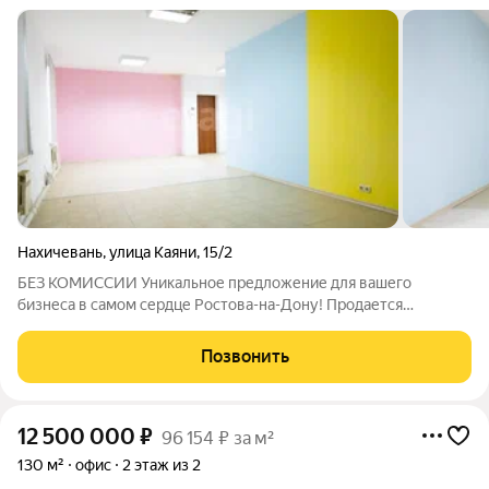
Нахичевань
,
улица Каяни
,
15/2
БЕЗ КОМИССИИ Уникальное предложение для вашего
бизнеса в самом сердце Ростова-на-Дону! Продается
великолепное офисное здание на улице Каяни, идеально
подходящее для реализации любых бизнес-идей. Это
Позвонить
кирпичное здание состоит из двух этажей с общей
12 500 000
₽
96 154 ₽ за м²
130 м²
офис
2 этаж из 2