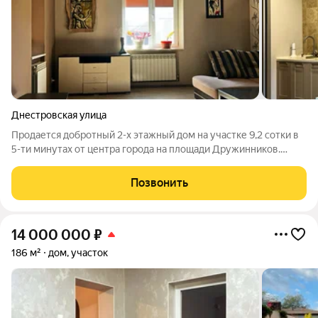
Днестровская улица
Продается добротный 2-х этажный дом на участке 9,2 сотки в
5-ти минутах от центра города на площади Дружинников.
Супер развитая инфраструктура, до школы 3 минуты пешком,
все магазины в шаговой доступности, ТЦ Сокол, парк, рынок,
Позвонить
поликлиника. Дом
14 000 000
₽
186 м²
дом, участок