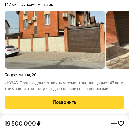
147 м²
таунхаус, участок
Бодрая улица
,
26
id:3345. Продаю дом с отличным ремонтом, площадью 147 кв.м.
три уровня, три сан. узла, две спальни со встроенными
гардеробными. Большая гостиная и очень большая кухня-
столовая. Есть обустроенный гараж и дополнительно
Позвонить
парковочное место во дворе,в доме
19 500 000
₽