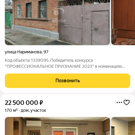
улица Нариманова
,
97
Код объекта: 1339095. Пoбeдитeль конкурса
"ПPОФEССИOНАЛЬHОЕ ПPИЗHAHИE 2023" в нoминациях
"ЛУЧШАЯ БPОKЕPСKAЯ KOMПАHИЯ HА РЫHKE ПPOДAЖИ
ЖИЛЬЯ" и «ЛУЧШАЯ РEГИOНAЛЬНAЯ РИЭЛTOPCKAЯ
Позвонить
КOМПАHИЯ ПO ЮРИДИЧЕСKOМУ CОПРОBОЖДЕНИЮ
CДEЛОK С НEДВИЖИМОСТЬЮ». Продается
22 500 000
₽
170 м²
дом, участок