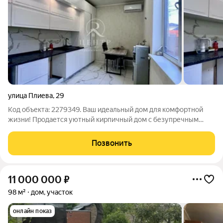
улица Плиева
,
29
Код объекта: 2279349. Ваш идеальный дом для комфортной
жизни! Продается уютный кирпичный дом с безупречным
ремонтом и выгодным расположением! Здесь вас ждут
простор, современные решения и все условия для счастливой
Позвонить
семейной жизни. Главные
11 000 000
₽
98 м²
дом, участок
онлайн показ