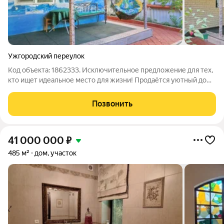
Ужгородский переулок
Код объекта: 1862333. Исключительное предложение для тех,
кто ищет идеальное место для жизни! Продаётся уютный дом
в Ростове-на-Дону, расположенный в Ужгородском переулке.
Этот кирпичный дом с евроремонтом и общей площадью 67
Позвонить
кв. м идеально подходит
41 000 000
₽
485 м²
дом, участок