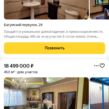
Батумский переулок
,
29
Продаётся уникальное домовладение, в превосходном месте.
Общая площадь 485 кв. м на участке 6 соток земли. Очень
качественный ремонт, ничего делать не надо. Дом
поддерживается в идеальном состоянии. Продажа в связи с
Позвонить
переездом. На 1-ом этаже
18 499 000
₽
450 м²
дом, участок