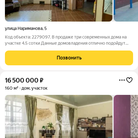
улица Нариманова
,
5
Код объекта: 2279097. В продаже три современных дома на
участке 4.5 сотки Данные домовладения отлично подойдут
под коммерцию и личного проживания. 1.Дом первый (
основной 380 кв. ) Расположился в дали от людских глаз на
Позвонить
задней части участка. В доме 3
16 500 000
₽
160 м²
дом, участок