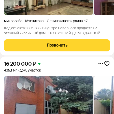
микрорайон Мясникован
,
Ленинаканская улица
,
17
Код объекта: 2279835. В центре Северного продается 2-
этажный кирпичный дом. ЭТО ЛУЧШИЙ ДОМ В ДАННОЙ
ЛОКАЦИИ!!! Полностью кирпичный качественной постройки с
очень удобной планировкой. Общая площадь дома 160 кв.м.
Позвонить
Площадь участка 3 сотки. На первом
16 200 000
₽
435,1 м²
дом, участок