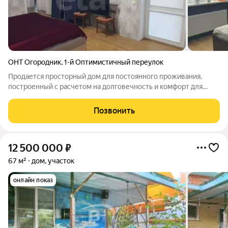
ОНТ Огородник
,
1-й Оптимистичный переулок
Продается просторный дом для постоянного проживания,
построенный с расчетом на долговечность и комфорт для
семьи. Общая площадь составляет 140 квадратных метров на
двух уровнях. На первом этаже расположена светлая
Позвонить
гостиная-столовая с выходом в сад,
12 500 000
₽
67 м²
дом, участок
онлайн показ