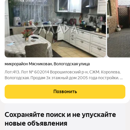
микрорайон Мясникован
,
Вологодская улица
Лот:413. Лот № 602014 Ворошиловский р-н, СЖМ. Королева,
Вологодская. Продам 3х этажный дом 2005 года постройки. На
первом этаже кухня-гостиная - 23м2, спальная комната - 30м2,
сан.узел, кладовая. На втором этаже три спальни- 18м, 12м, 11м.
Позвонить
Холл- 17м,
Сохраняйте поиск и не упускайте
новые объявления