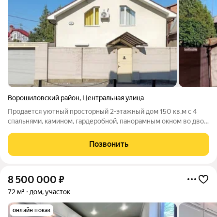
Ворошиловский район
,
Центральная улица
Продается уютный просторный 2-этажный дом 150 кв.м с 4
спальнями, камином, гардеробной, панорамным окном во двор
/ Уютный зеленый двор с беседкой / 4 парковочных места
Преимущества: - роллетные ворота для заезда во двор -
Позвонить
удобны и компактны. - навес
8 500 000
₽
72 м²
дом, участок
онлайн показ