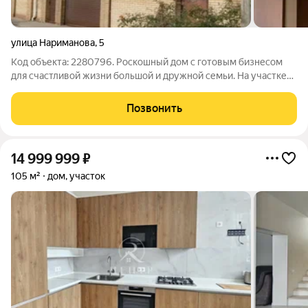
улица Нариманова
,
5
Код объекта: 2280796. Роскошный дом с готовым бизнесом
для счастливой жизни большой и дружной семьи. На участке
площадью 4,5 сотки расположено три отдельно стоящих дома.
Главное здание находится в глубине участка и скрыто от
Позвонить
посторонних глаз. Дом
14 999 999
₽
105 м²
дом, участок