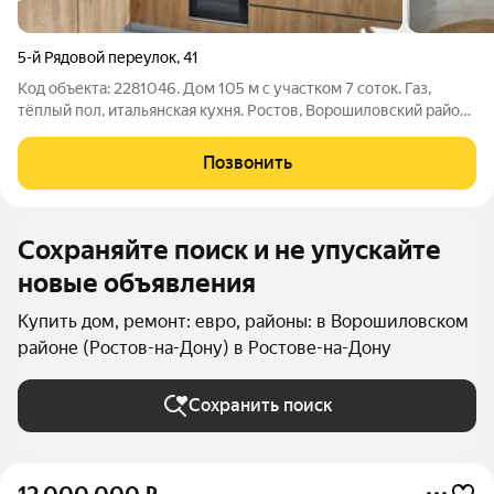
5-й Рядовой переулок
,
41
Код объекта: 2281046. Дом 105 м с участком 7 соток. Газ,
тёплый пол, итальянская кухня. Ростов, Ворошиловский район
Тёплый пол на первом этаже, итальянская кухня KLIF, техника
BOSH. Участок 7 соток с плодовыми деревьями. В 2 шагах
Позвонить
Щепкинский лес.
Сохраняйте поиск и не упускайте
новые объявления
Купить дом, ремонт: евро, районы: в Ворошиловском
районе (Ростов-на-Дону) в Ростове-на-Дону
Сохранить поиск