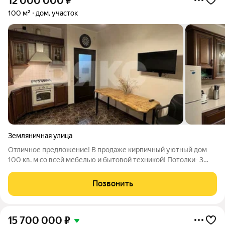
12 000 000
₽
100 м²
дом, участок
Земляничная улица
Отличное предложение! В продаже кирпичный уютный дом
100 кв. м со всей мебелью и бытовой техникой! Потолки- 3
метра. 1. Кухня 16м.кв., плитка напольная. Дорогая деревянная
(из массива) корпусная мебель, литая каменная столешница со
Позвонить
встроенной
15 700 000
₽