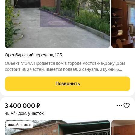
Оренбургский переулок
,
105
Объект №347. Продается дом в городе Ростов-на-Дону. Дом
состоит из 2 частей, имеется подвал. 2 санузла, 2 кухни, 6
комнат. Так же имеется гараж с повалом. Улица
асфальтированная, коммуникация городская. 2 минуты БСМП-2
Позвонить
, остановка в любую часть
3 400 000
₽
45 м²
дом, участок
онлайн показ