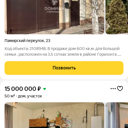
Памирский переулок
,
23
Код объекта: 2108948. В продаже дом 600 кв.м. для большой
семьи . расположен на 3,5 сотках земли в районе Горизонта .
Ремонт в отличном состоянии , мебель вся остается . Высокие
потолки , на полу качественный паркет . Имеется подземный
Позвонить
гараж на
15 000 000
₽
50 м²
дом, участок