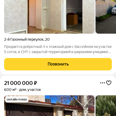
2-й Газонный переулок
,
20
Продается добротный 3-х этажный дом с бассейном на участке
5 соток, в СНТ с закрытой территорией и широкими улицами!
Участок не угловой, фасад 20 метров и 25 метров глубина
участка. Дом построен в трех уровнях, общей площадью 186 кв
Позвонить
м. Цокольный
21 000 000
₽
600 м²
дом, участок
онлайн показ