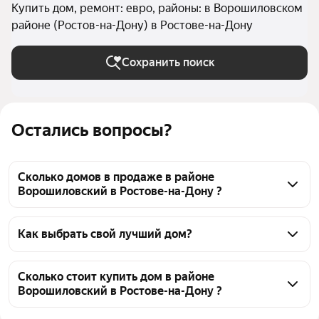
Купить дом, ремонт: евро, районы: в Ворошиловском
районе (Ростов-на-Дону) в Ростове-на-Дону
Сохранить поиск
Остались вопросы?
Сколько домов в продаже в районе
Ворошиловский в Ростове-на-Дону ?
На Яндекс Недвижимости в продаже в районе 
Ворошиловский в Ростове-на-Дону 41 дом, из них 
Как выбрать свой лучший дом?
41 объявление от агентств
Чтобы купить дом с евроремонтом в районе 
Ворошиловский, воспользуйтесь тепловой картой 
Сколько стоит купить дом в районе
Ворошиловский в Ростове-на-Дону ?
для оценки инфраструктуры и транспортной 
доступности в выбранном районе в районе 
Цена за квадратный метр
35 000 — 300 000 ₽