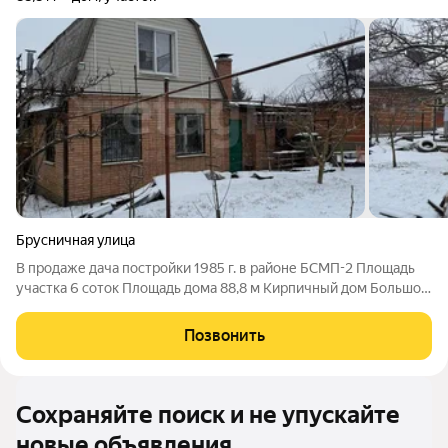
Брусничная улица
В продаже дача постройки 1985 г. в районе БСМП-2 Площадь
участка 6 соток Площадь дома 88,8 м Кирпичный дом Большой
ухоженный сад с множеством плодоносящих деревьев,
имеется гараж. В доме: - два этажа, - 3 отдельные жилые
Позвонить
комнаты , - кухня-гостиная ,
Сохраняйте поиск и не упускайте
новые объявления