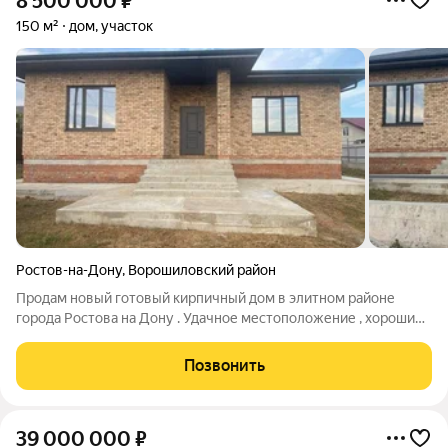
8 500 000
₽
150 м²
дом, участок
Ростов-на-Дону
,
Ворошиловский район
Продам новый готовый кирпичный дом в элитном районе
города Ростова на Дону . Удачное местоположение , хорошие
подъездные пути Тихое место, обжитый район, красивые,
современные дома вокруг. Дом возведен полностью из
Позвонить
кирпича , большие
39 000 000
₽