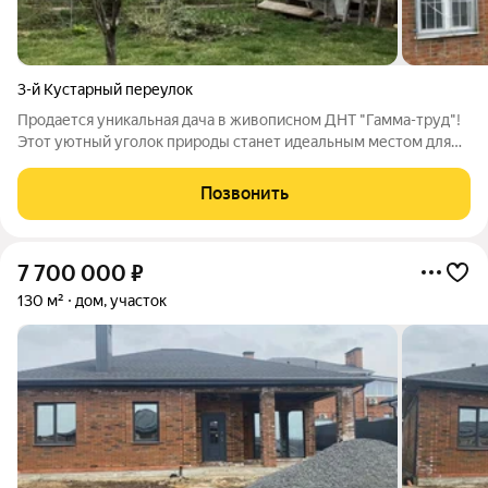
3-й Кустарный переулок
Продается уникальная дача в живописном ДНТ "Гамма-труд"!
Этот уютный уголок природы станет идеальным местом для
отдыха и уединения от городской суеты. Участок площадью 5,5
соток окружен плодоносящими фруктовыми деревьями,
Позвонить
которые подарят вам свежие
7 700 000
₽
130 м²
дом, участок