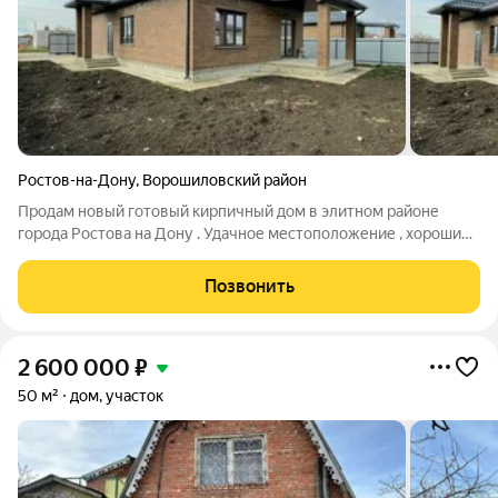
Ростов-на-Дону
,
Ворошиловский район
Продам новый готовый кирпичный дом в элитном районе
города Ростова на Дону . Удачное местоположение , хорошие
подъездные пути Тихое место, обжитый район, красивые,
современные дома вокруг. Дом возведен полностью из
Позвонить
кирпича , большие
2 600 000
₽
50 м²
дом, участок