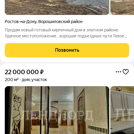
Ростов-на-Дону
,
Ворошиловский район
Продам новый готовый кирпичный дом в элитном районе.
Удачное местоположение , хорошие подъездные пути Тихое
место, обжитый район, красивые, современные дома вокруг.
Дом возведен полностью из кирпича , большие
Позвонить
металлопластиковые окна с внешней
22 000 000
₽
200 м²
дом, участок