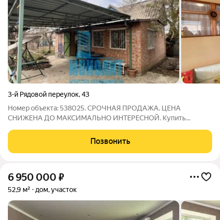
3-й Рядовой переулок
,
43
Номер объекта: 538025. СРОЧНАЯ ПРОДАЖА. ЦЕНА
СНИЖЕНА ДО МАКСИМАЛЬНО ИНТЕРЕСНОЙ. Купить
земельный участок в СНТ Победа вблизи Ростова-на-Дону
площадью 560 квадратных метров,можно сейчас, идеально
Позвонить
подходящий для тех, кому важны комфорт и удобство. Это
6 950 000
₽
52,9 м²
дом, участок