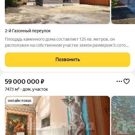
2-й Газонный переулок
Площадь каменного дома составляет 125 кв. метров, он
расположен на собственном участке земли размером 5 соток.
Ключевым преимуществом является удачное расположение:
объект находится в тихом и спокойном районе с удобной
Позвонить
транспортной доступностью. В
59 000 000
₽
747,1 м²
дом, участок
онлайн показ