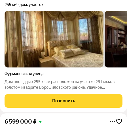
255 м²
дом, участок
Фурмановская улица
Дом площадью 255 кв. м расположен на участке 291 кв.м. в
золотом квадрате Ворошиловского района. Удачное
местоположение обеспечивает баланс между тишиной и
близостью к инфраструктуре: в шаговой доступности
Позвонить
находятся ТЦ «Горизонт», аквапарк H2O,
6 599 000
₽