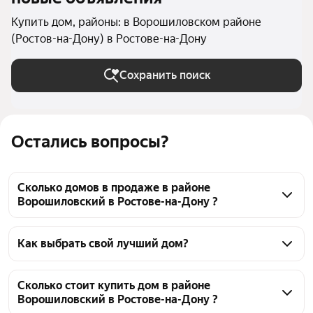
Купить дом, районы: в Ворошиловском районе
(Ростов-на-Дону) в Ростове-на-Дону
Сохранить поиск
Остались вопросы?
Сколько домов в продаже в районе
Ворошиловский в Ростове-на-Дону ?
На Яндекс Недвижимости в продаже в районе 
Ворошиловский в Ростове-на-Дону 47 домов, из 
Как выбрать свой лучший дом?
них 47 объявлений от агентств
Чтобы купить дачу в районе Ворошиловский, 
воспользуйтесь тепловой картой для оценки 
Сколько стоит купить дом в районе
Ворошиловский в Ростове-на-Дону ?
инфраструктуры и транспортной доступности в 