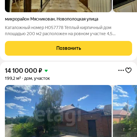
микрорайон Мясникован
,
Новополоцкая улица
Каталожный номер H057778 Тёплый кирпичный дом
площадью 200 м2 расположен на ровном участке 4,5
правильной формы. В доме есть тёплые полы. Благодаря
удачному расположению участка въезд во двор оснащён
Позвонить
технологичными ролл воротами. Два входа, которые
14 100 000
₽
199,2 м²
дом, участок