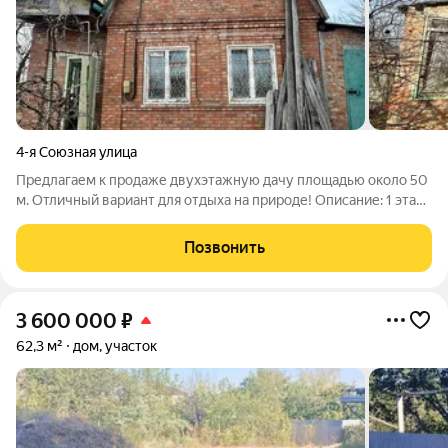
4-я Союзная улица
Предлагаем к продаже двухэтажную дачу площадью около 50
м. Отличный вариант для отдыха на природе! Описание: 1 этаж:
коридор и кухня-гостиная. 2 этаж: большой коридор и 2
спальни. Участок: 5,4 сотки, огражден забором. Коммуникации:
Позвонить
Центральное
3 600 000
₽
62,3 м²
дом, участок