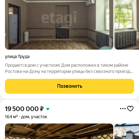
улица Труда
Продается дом с участком! Дом расположен в тихом районе
Ростова-на-Дону на территории улицы без сквозного проезда,
что обеспечивает спокойную обстановку и минимум
постороннего шума. Участок площадью 3,07 сотки. За
Позвонить
участком возле ворот можно
19 500 000
₽
164 м²
дом, участок