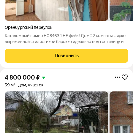
Оренбургский переулок
Каталожный номер H084634 НЕ фейк! Дом 22 комнаты с ярко
выраженной стилистикой барокко идеально под гостиницу или
гостевой дом Просторный дом с большим номерным фондом
готовое решение для гостиничного бизнеса. 22
Позвонить
изолированные комнаты позволяют
4 800 000
₽
59 м²
дом, участок