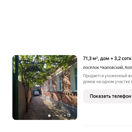
71,3 м², дом + 3,2 сот
посёлок Чкаловский
,
Хоп
Продается ухоженный жи
домов на одном участке 
площадью 70 кв.м и доп
капитальной технологии саманные стены обложены кирпичом,
Показать телефон
что обеспечивает
+
13