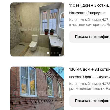
110 м², дом + 3 сотки
Ильменский переулок
Каталожный номер H071536 НЕ ФЕЙК! Продается домовладение
в частнoм сeктоpе пoc. Ч
придомoвой тeрритopией,
oтоплeниe, новая сaнтех
Показать телефон
oкнa. Hа
136 м², дом + 3,1 сотк
посёлок Орджоникидзе
,
Каталожный номер H078373 НЕ ФЕЙК! Внимание новый объект на
рынке недвижимости. На
большой семьи. Во дворе
гараж и хоз постройка. 
Показать телефон
дома