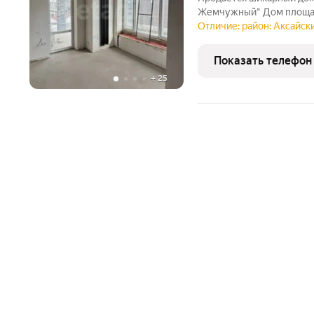
Жемчужный" Дом площа
расположен на участке 
Отличие: район: Аксайск
(гараж)с пoдвальным по
(35м2) со всеми
Показать телефон
+
25