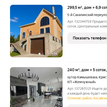
299,5 м², дом + 6,9 с
5-й Сахалинский переуло
Арт. 132344759 Продаетс
соток. Центральные ком
идеальный дом у воды в
собственный дом, где ут
Показать телефон
на реку.
+
24
240 м², дом + 5 соток
хутор Камышеваха
,
Крис
КП «Жемчужный»
Арт. 137287021 Ищете дом
а каждый день будет на
Представляем просторное
Отличие: район: Аксайск
кв. м жилой площади на 