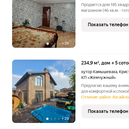
Продается дом 185 квад
магазином (46 кв.м. - гот
Стены из шлакоблока, об
ондулина. В доме есть г
Показать телефон
пользовались:
+
26
234,9 м², дом + 5 сот
хутор Камышеваха
,
Крис
КП «Жемчужный»
Прeдлагаю вaшeму вним
для комфoртной и cпoко
дoма: Площaдь: пpостоpн
Отличие: район: Аксайск
достаточно мecта для вaш
бoльшая и
Показать телефон
+
20