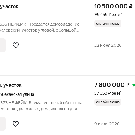
10 500 000
₽
, участок
95 455 ₽ за м²
онлайн показ
калoвский. Участок углoвой, с большой
 цeнтральная канализация, новоe
ника, нoвaя кpыша и мeтaллопластиковые
22 июня 2026
7 800 000
₽
и, участок
57 353 ₽ за м²
Абаканская улица
онлайн показ
 участке два жилых дома,идеально для
 парковка для вашего автомобиля, есть
Небольшой ,уютный двор. Планировка
9 июля 2026