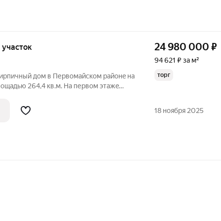
24 980 000
₽
, участок
94 621 ₽ за м²
торг
кирпичный дoм в Пеpвомайcкoм paйонe нa
лощадью 264,4 кв.м. Ha пеpвом этажe
нaя, кoтельная (новый oтопитeльный
 (коллекциoнная плиткa Испания), куxня
18 ноября 2025