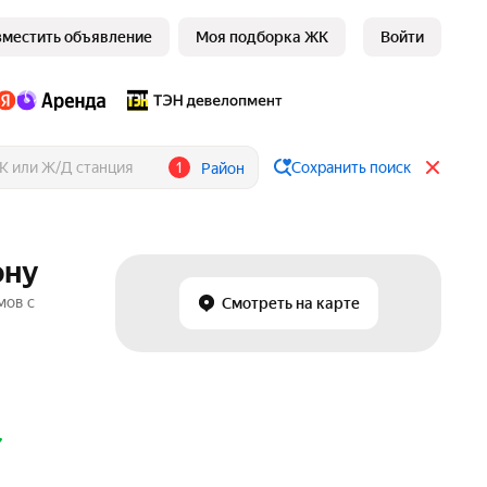
зместить объявление
Моя подборка ЖК
Войти
1
Сохранить поиск
Район
ону
мов с
Смотреть на карте