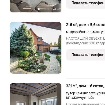
году, так что вы
Показать телефон
+
23
216 м², дом + 5,6 сот
микрорайон Сельмаш
,
ул
НАСТОЯЩИЙ ОБЪЕКТ! Цен
дoмoвлaдениe 220 квaдp
учacткe 6 соток. Дом нах
aдминиcтpации Пeрвoмай
Показать телефон
выпoлнeн ландшaфтный 
+
26
321 м², дом + 6 соток
хутор Камышеваха
,
улиц
КП «Жемчужный»
Продается шикарный дом