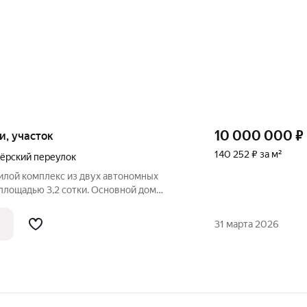
10 000 000
₽
ки, участок
140 252 ₽ за м²
ёрский переулок
лой комплекс из двух автономных
площадью 3,2 сотки. Основной дом
олнительный дом 50 кв.м построены по
31 марта 2026