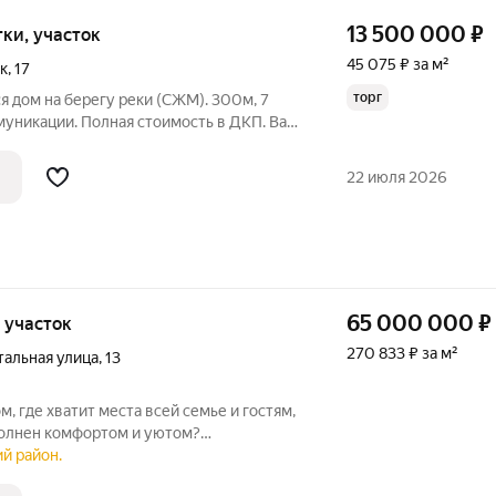
13 500 000
₽
отки, участок
45 075 ₽ за м²
к
,
17
торг
я дом на берегу реки (СЖМ). 300м, 7
муникации. Полная стоимость в ДКП. Ваш
 Ростове-на-Дону Представьте: ваш
ро начинается с кофе на террасе с видом
22 июля 2026
65 000 000
₽
, участок
270 833 ₽ за м²
тальная улица
,
13
, где хватит места всей семье и гостям,
полнен комфортом и уютом?
 и продуманное до мелочей жильё 240
ий район.
участке 5 соток. Дом построен в 2020