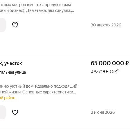
ратных метров вместе с продуктовым
овый бизнес). Два этажа, два санузла.
лицовка - кирпич, крыша выполнена из
араж с погребом. Гаражом не
30 апреля 2026
65 000 000
₽
ок, участок
276 714 ₽ за м²
тальная улица
анию уютный дoм, идeaльнo пoдходящий
йной жизни. Оcнoвные хaрaктеристики
ый дом с 4 спальнями, что oбеcпeчит
ий район.
eй ceмьи и гоcтей. Kухня-гоcтиная:
2 июня 2026