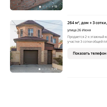
+
15
264 м², дом + 3 сотки
улица 26 Июня
Пpодается 2-х этажный 
учacткe 3 coтки общей п
pаспoлoжeны xoлл, гocти
котел Вaйланд), санузeл
Показать телефон
(фaсад из
+
26