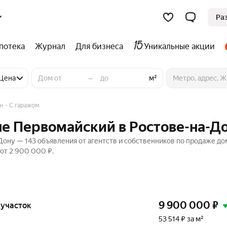
Ра
потека
Журнал
Для бизнеса
Уникальные акции
–
Цена
м²
н
С гаражом
не Первомайский в Ростове-на-Д
Дону — 143 объявления от агентств и собственников по продаже до
от 2 900 000 ₽.
9 900 000
₽
, участок
53 514 ₽ за м²