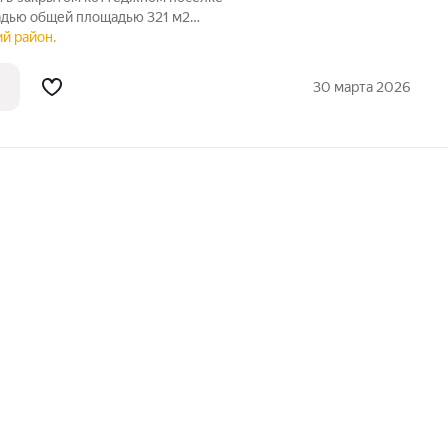
дью общей площадью 321 м2
6 соток. Оборудовано парковочное место
ий район.
мещением(30м2). Также имеется тeраccа
30 марта 2026