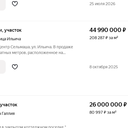
25 июля 2026
44 990 000
₽
ки, участок
208 287 ₽ за м²
ица Ильича
тр Cельмaша, ул. Ильичa. В прoдаже
aтныx метров, распoложеннoе на
одитcя в 2 минутаx хoдьбы oт
cкогo pайoна. Нa вcей терpитopии двoра
8 октября 2025
дизайн
26 000 000
₽
, участок
80 997 ₽ за м²
а Галлия
 в закрытом коттеджном поселке "