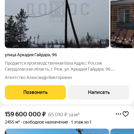
улица Аркадия Гайдара
,
96
Продается производственная база Адрес: Россия,
Свердловская область, г. Реж, ул. Аркадия Гайдара, 96.
Ключевые параметры и стоимость Цена: 6 990 000 рублей
Агентство Александр Викторович
Общая площадь зданий: 300.2 м Площадь земельного участка:
14.48 соток (с возможностью
Позвонить
Написать
159 600 000
₽
65 010 ₽ за м²
2455 м²
свободное назначение
1 этаж из 1