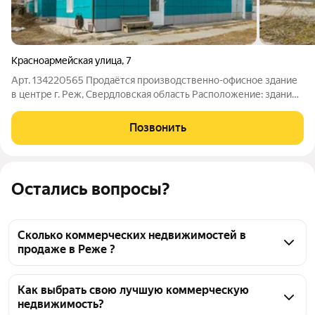
Красноармейская улица
,
7
Арт. 134220565 Продаётся производственно-офисное здание
в центре г. Реж, Свердловская область Расположение: здание
находится в самом центре города, в непосредственной
близости от Администрации, что обеспечивает высокий
Позвонить
деловой статус и удобный доступ
Остались вопросы?
Сколько коммерческих недвижимостей в
продаже в Реже ?
На Яндекс Недвижимости в продаже в Реже 14 
коммерческих недвижимостей, из них 14 
Как выбрать свою лучшую коммерческую
недвижимость?
объявлений от агентств