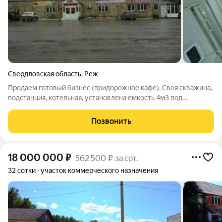
Свердловская область
,
Реж
Продаем готовый бизнес (придорожное кафе). Своя скважина,
подстанция, котельная, установлена емкость 4м3 под
сжиженный газ для котельной. Есть возможность разместить
газовую заправку, шиномонтаж и т.п. ID объекта в нашей базе:
Позвонить
17880
18 000 000
₽
562 500 ₽ за сот.
32 сотки
участок коммерческого назначения