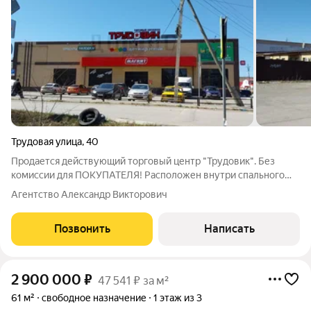
Трудовая улица
,
40
Продается действующий торговый центр "Трудовик". Без
комиссии для ПОКУПАТЕЛЯ! Расположен внутри спального
района 7 ветров. Очень удобная локация. Пешеходный и
Агентство Александр Викторович
автомобильный трафик, обеспечивает высокую доходность
арендаторам. Арендный поток-
Позвонить
Написать
2 900 000
₽
47 541 ₽ за м²
61 м²
свободное назначение
1 этаж из 3