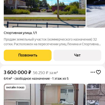
Спортивная улица
,
1/1
Продам земельный участок (коммерческого назначения) 32
сотки. Расположен на пересечении улиц Ленина и Спортивная.
Коммуникации: - Вода Центральная - Канализация
Центральная - Электричество 100 кВт - Газ подведён По ГПЗУ
Позвонить
Чат
пятно застройки без
3 600 000
₽
56 250 ₽ за м²
64 м²
свободное назначение
1 этаж из 5
онлайн показ