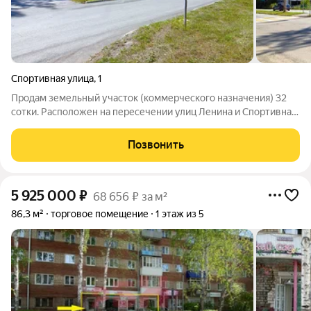
Спортивная улица
,
1
Продам земельный участок (коммерческого назначения) 32
сотки. Расположен на пересечении улиц Ленина и Спортивная.
Коммуникации: - Вода Центральная - Канализация
Центральная - Электричество 100 кВт - Газ подведён По ГПЗУ
Позвонить
пятно застройки без
5 925 000
₽
68 656 ₽ за м²
86,3 м²
торговое помещение
1 этаж из 5