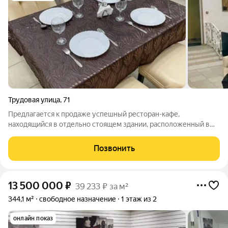
Трудовая улица
,
71
Предлагается к продаже успешный ресторан-кафе,
находящийся в отдельно стоящем здании, расположенный в
престижном районе города. Заведение отличается высоким
уровнем сервиса, что привлекает широкий круг посетителей-
Позвонить
от семей с детьми до деловых
13 500 000
₽
39 233 ₽ за м²
344,1 м²
свободное назначение
1 этаж из 2
онлайн показ