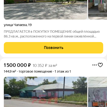
улица Чапаева
,
19
ПРЕДЛАГАЕТСЯ в ПОКУПКУ ПОМЕЩЕНИЕ общей площадью
86.3 кв.м., расположенного на первой линии оживлённой
улице города, на пересечении улиц Чапаева - Металлургов. В
помещения есть арендатор, магазин цветов «Райский сад»; Без
Позвонить
комиссии для ПОКУПАТЕЛЯ -
1 500 000
₽
10 352 ₽ за м²
144,9 м²
торговое помещение
1 этаж из 1