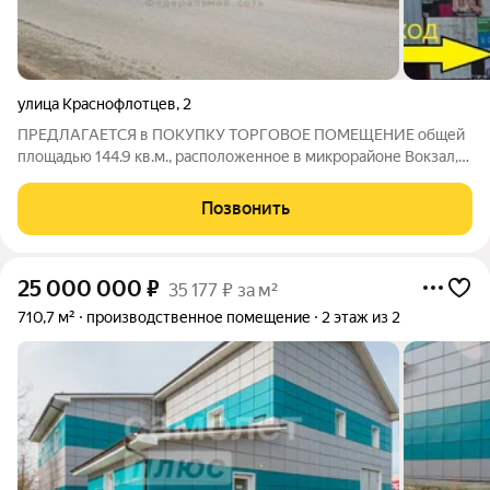
улица Краснофлотцев
,
2
ПРЕДЛАГАЕТСЯ в ПОКУПКУ ТОРГОВОЕ ПОМЕЩЕНИЕ общей
площадью 144.9 кв.м., расположенное в микрорайоне Вокзал,
среди жилых домов, на первой линии оживленной улицы
Краснофлотцев, вблизи пересечения улиц Краснофлотцев
Позвонить
пер. Краснофлотцев; Без комиссии для
25 000 000
₽
35 177 ₽ за м²
710,7 м²
производственное помещение
2 этаж из 2