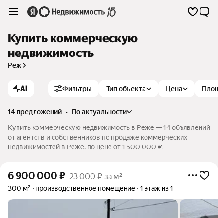
Купить коммерческую
недвижимость
Реж
AI
Фильтры
Тип объекта
Цена
Пло
14 предложений
•
по актуальности
Купить коммерческую недвижимость в Реже — 14 объявлений
от агентств и собственников по продаже коммерческих
недвижимостей в Реже. по цене от 1 500 000 ₽.
6 900 000
₽
23 000 ₽ за м²
300 м²
производственное помещение
1 этаж из 1