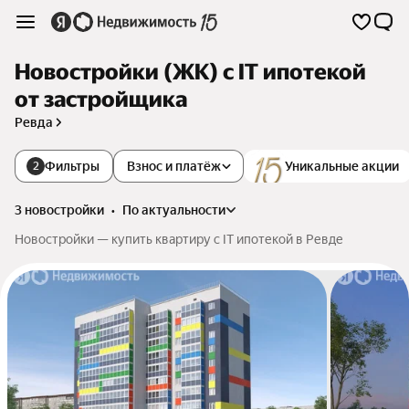
Новостройки (ЖК) с IT ипотекой
от застройщика
Ревда
Фильтры
Взнос и платёж
Уникальные акции
2
3 новостройки
•
по актуальности
Новостройки — купить квартиру с IT ипотекой в Ревде