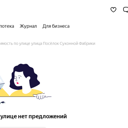
потека
Журнал
Для бизнеса
имость по улице улица Посёлок Суконной Фабрики
 улице нет предложений