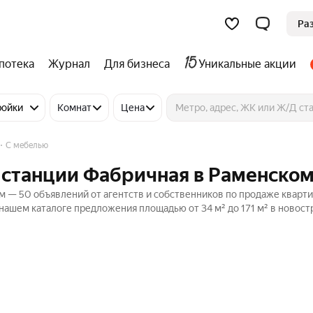
Ра
потека
Журнал
Для бизнеса
Уникальные акции
ройки
Комнат
Цена
С мебелью
 станции Фабричная в Раменско
м — 50 объявлений от агентств и собственников по продаже кварти
нашем каталоге предложения площадью от 34 м² до 171 м² в новост