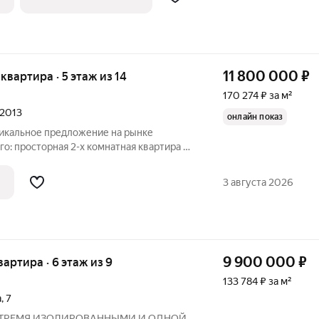
11 800 000
₽
 квартира · 5 этаж из 14
170 274 ₽ за м²
 2013
онлайн показ
никальное предложение на рынке
: просторная 2-х комнатная квартира с
х владельцев! Квартира расположена по
ца, 29. Это современный кирпичный дом
3 августа 2026
9 900 000
₽
вартира · 6 этаж из 9
133 784 ₽ за м²
а
,
7
 ТРЕМЯ ИЗОЛИРОВАННЫМИ И ОДНОЙ