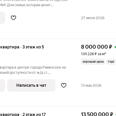
 Для семьи, которая ценит
та квартира создана для тех, кому нужно
ждому члену семьи. Три изолированные
27 июля 2026
комнаты + одна проходная дети не
8 000 000
₽
 квартира · 3 этаж из 5
134 228 ₽ за м²
хорошая цена
торг
вартира в центре города Раменское на
пешей доступности от ж/д ст.
на на 3-м этаже 5-этажного панельного
Написать в чат
13 мая 2026
13 500 000
₽
 квартира · 2 этаж из 17