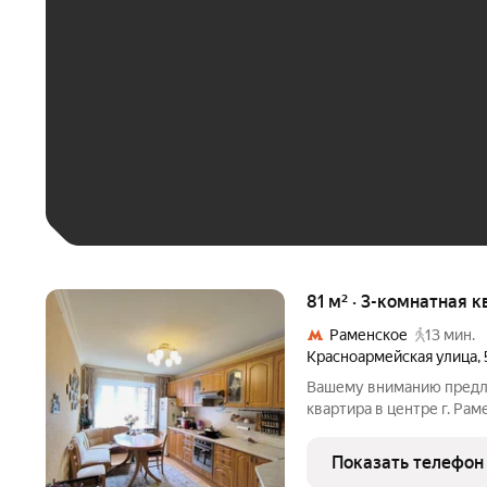
До 30 тыс. ₽
До 50 тыс. ₽
До 70 тыс. ₽
Больше 100 тыс. ₽
81 м² · 3-комнатная к
Раменское
13 мин.
Красноармейская улица
,
Вашему вниманию предла
квартира в центре г. Рам
общей площадью 81кв.м+
просторная кухня 13кв.м,
Показать телефон
высокий первый этаж,