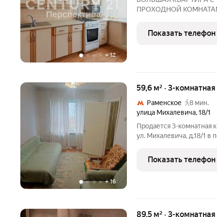
ПРОХОДНОЙ КОМНАТАМИ!
пространство и тишину Э
личное пространство ка
Показать телефон
+
12
59,6 м² · 3-комнатная
Раменское
8 мин.
улица Михалевича
,
18/1
Продается 3-комнатная к
ул. Михалевича, д.18/1 в 
«Раменское» 5 минут пешком. Квартира "распашонка", окна на обе
стороны дома, расположе
Показать телефон
дома. Общая
+
16
89,5 м² · 3-комнатная