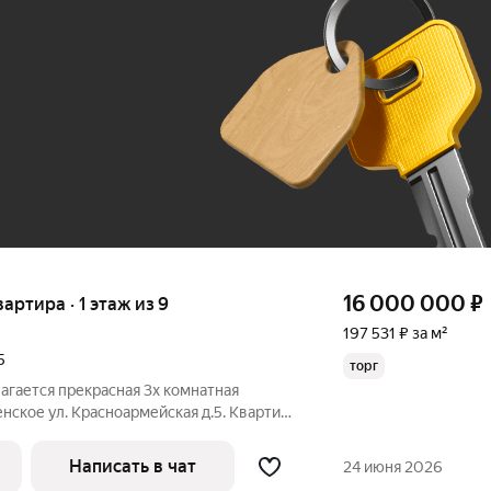
До 100 тыс. ₽
16 000 000
₽
вартира · 1 этаж из 9
197 531 ₽ за м²
5
торг
гается прекрасная 3х комнатная
енское ул. Красноармейская д.5. Квартира
лоджия, комнаты изолированные,
 просторный холл, раздельный с/у,
Написать в чат
24 июня 2026