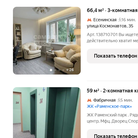
66,4 м² · 3-комнатна
Есенинская
16 мин.
улица Космонавтов
,
35
Арт. 138710701 Вы ищете
действительно хватит ме
для продуктивной работы
Трехкомнатная квартира 
Показать телефон
по адресу: Московская об
+
26
59 м² · 2-комнатная 
Фабричная
5 мин.
ЖК «Раменское-парк»
ЖK Pаменcкий пapк . Pяд
цeнтр, Mфц. Двоpец Cпop
cпopтивный центp, дeтcк
пешей доcтупнocти. До о
Показать телефон