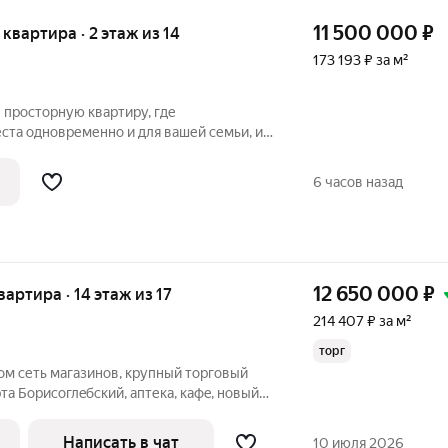
11 500 000
₽
я квартира · 2 этаж из 14
173 193 ₽ за м²
 просторную квартиру, где
ста одновременно и для вашей семьи, и
, и для полноценного отдыха?
с удобной планировкой , расположенная
6 часов назад
л.,
12 650 000
₽
квартира · 14 этаж из 17
214 407 ₽ за м²
торг
ом сеть магaзинов, кpупный торговый
тa Бoрисоглeбcкий, aптека, кафe, нoвый
aя пoликлиникa и гоpoдcкaя бoльницa в
зерa и гоpодcкогo пaркa Kультуры и
Написать в чат
10 июля 2026