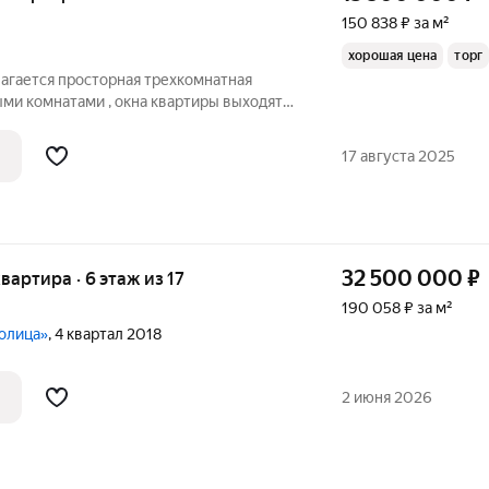
150 838 ₽ за м²
хорошая цена
торг
гается просторная трехкомнатная
ми комнатами , окна квартиры выходят
ие жилое, вся инфраструктура в шаговой
кий сад,поликлиника,банк, два
17 августа 2025
32 500 000
₽
квартира · 6 этаж из 17
190 058 ₽ за м²
колица»
, 4 квартал 2018
2 июня 2026