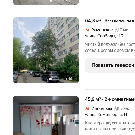
+
17
64,3 м² · 3-комнатна
Раменское
17 мин.
улица Свободы
,
11Б
Чистый подъезд без пост
соседи, рядом с домом в
своего автомобиля. 2 вз
Никто не прописан. Полн
Показать телефон
обременений и
+
16
45,9 м² · 2-комнатны
Ипподром
8 мин.
улица Коминтерна
,
11
Квартира двухкомнатная
полы,стены проштукатур