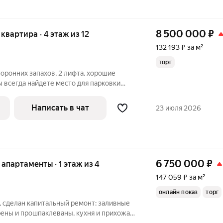
8 500 000
₽
я квартира · 4 этаж из 12
132 193 ₽ за м²
торг
оронних запахов, 2 лифта, хорошие
ы всегда найдете место для парковки
рослых собственника. Прямая продажа.
ая стоимость в договоре. Квартира без
Написать в чат
23 июля 2026
6 750 000
₽
е апартаменты · 1 этаж из 4
147 059 ₽ за м²
онлайн показ
торг
, сделан капитальный ремонт: заливные
ены и прошпаклеваны, кухня и прихожая