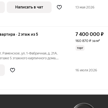
натах поклеены обои, натяжные потолки,
 шкафы-купе. Рядом школа, детский сад и
Написать в чат
13 мая 2026
7 400 000
₽
квартира · 2 этаж из 5
160 870 ₽ за м²
торг
г. Раменское, ул. 1-Фабричная, д. 21А.
 этаже 5 этажного кирпичного дома.
6 кв. м., распашонка (17+15) кв. м.,
вмещенный, застекленный балкон. Сделан
16 июля 2026
Ж