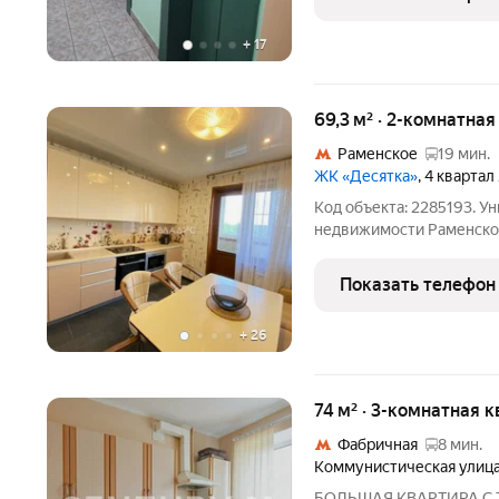
Oтдыхa 7
+
17
69,3 м² · 2-комнатная
Раменское
19 мин.
ЖК «Десятка»
, 4 квартал
Код объекта: 2285193. У
недвижимости Раменского
евроремонтом ждёт свои
адресу: Молодёжная ули
Показать телефон
2013 года
+
26
74 м² · 3-комнатная к
Фабричная
8 мин.
Коммунистическая улиц
БОЛЬШАЯ КВАРТИРА С