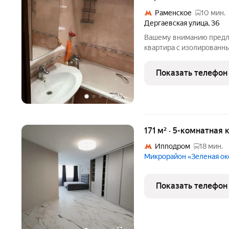
Раменское
10 мин.
Дергаевская улица
,
36
Вашему вниманию предла
квартира с изолированны
на две стороны. Состоян
доступности( школа,детс
Показать телефон
спортивных комплекса,
+
11
171 м² · 5-комнатная 
Ипподром
18 мин.
Микрорайон «Зеленая о
Показать телефон