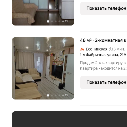
покрашены, в жилых ком
и в комнатах встроенные
Показать телефон
+
11
46 м² · 2-комнатная 
Есенинская
13 мин.
1-я Фабричная улица
,
21А
Продам 2-х к. квартиру в 
Квартира находится на 2
Общая площадь квартиры 4
кухня 6 кв. м., с/уз. со
Показать телефон
+
11
ЕЖЕМЕСЯЧНЫЙ ПЛАТЁ