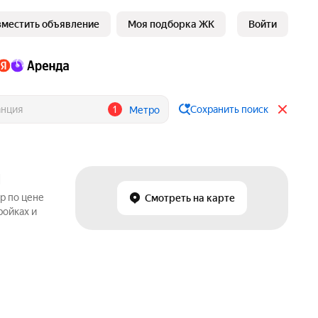
зместить объявление
Моя подборка ЖК
Войти
1
Сохранить поиск
Метро
м
р по цене
Смотреть на карте
ройках и