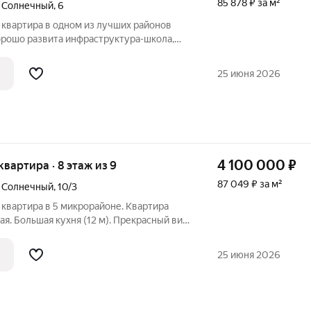
85 878 ₽ за м²
й Солнечный
,
6
 квартира в одном из лучших районов
орошо развита инфраструктура-школа,
веточек", сеть продуктовых магазинов
сное и Белое, Почта России, аллея
25 июня 2026
4 100 000
₽
 квартира · 8 этаж из 9
87 049 ₽ за м²
й Солнечный
,
10/3
 квартира в 5 микрорайоне. Квартира
ая. Большая кухня (12 м). Прекрасный вид
пности магазины, детский сад, школа,
, рынок. Рядом автобусная остановка,
25 июня 2026