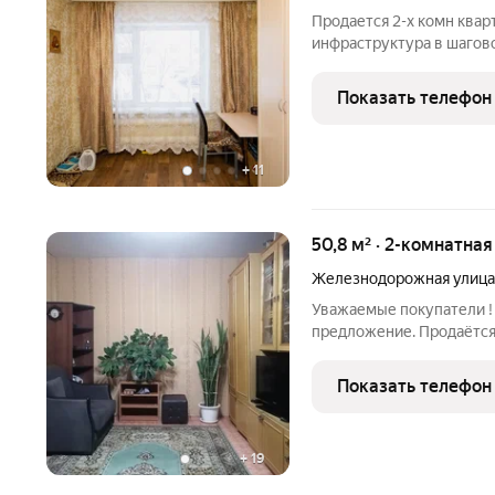
Продается 2-х комн квар
инфраструктура в шагово
100 м. "Атлант", школа, 
множество детских площ
Показать телефон
людьми. У подъезда для 
+
11
50,8 м² · 2-комнатная
Железнодорожная улица
Уважаемые покупатели !
предложение. Продаётся 
спокойном микрорайоне 
ремонту в квартире боль
Показать телефон
туда есть возможность
+
19