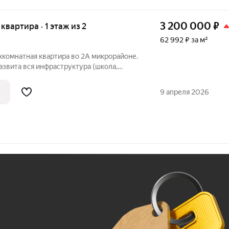
3 200 000
₽
 квартира · 1 этаж из 2
62 992 ₽ за м²
хкомнатная квартира во 2А микрорайоне.
звита вся инфраструктура (школа,
 аптеки). В квартире установлены новые
ира очень удобная по планировке,
9 апреля 2026
Ж