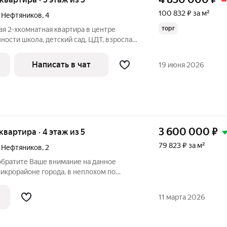
100 832 ₽ за м²
й Нефтяников
,
4
торг
ая 2-хкомнатная квартира в центре
ности школа, детский сад, ЦДТ, взрослая
арк "Сказка". В квартире свежий ремонт,
ет никаких вложений! Пластиковые окна,
Написать в чат
19 июня 2026
3 600 000
₽
 квартира · 4 этаж из 5
79 823 ₽ за м²
й Нефтяников
,
2
братите Ваше внимание на данное
икрорайоне города, в неплохом по
. Продается двух комнатная квартира.
мание по выполнению ремонта, но это
11 марта 2026