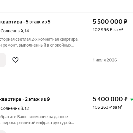
5 500 000
₽
 квартира · 5 этаж из 5
102 996 ₽ за м²
й Солнечный
,
14
торная светлая 2-х комнатная квартира,
ан ремонт, выполненный в спокойных
ровка сочетает функциональность и
дит для отдыха и семейного
1 июля 2026
5 400 000
₽
 квартира · 2 этаж из 9
105 263 ₽ за м²
й Солнечный
,
12
братите Ваше внимание на данное
с широко развитой инфраструктурой
ой доступности (Школа, садик, сеть