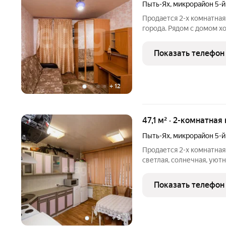
Пыть-Ях
,
микрорайон 5-
Продается 2-х комнатная
города. Рядом с домом х
детский сад "Аленький ц
"Магнит", "Монетка", Кра
Показать телефон
ветеранов,
+
12
47,1 м² · 2-комнатная
Пыть-Ях
,
микрорайон 5-
Продается 2-х комнатная
светлая, солнечная, уютн
из окна. В шаговой досту
детская площадка, аптеки
Показать телефон
+
9