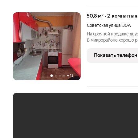
50,8 м² · 2-комнатная
Советская улица
,
30А
На срочной продаже дву
В микрорайоне хорошо ра
детский сад, магазины и
пластиковые окна. Кварт
Показать телефон
просторная
+
12
ЕЖЕМЕСЯЧНЫЙ ПЛАТЁ