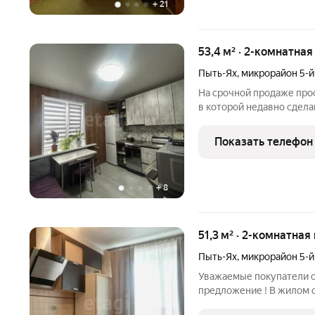
+
21
53,4 м² · 2-комнатная
Пыть-Ях
,
микрорайон 5-
На срочной продаже прос
в которой недавно сдел
пастельных тонах. Плани
комфорт, идеально подхо
Показать телефон
времяпровождения.
+
8
51,3 м² · 2-комнатная
Пыть-Ях
,
микрорайон 5-
Уважаемые покупатели о
предложение ! В жилом 
микрорайоне всё в шагов