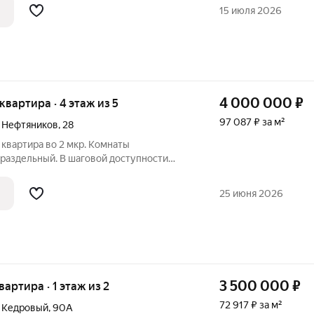
 для культурного отдыха и занятий
15 июля 2026
4 000 000
₽
 квартира · 4 этаж из 5
97 087 ₽ за м²
й Нефтяников
,
28
 квартира во 2 мкр. Комнаты
 раздельный. В шаговой доступности
ьница, ж/д вокзал с автобусом
городом. Рядом супермаркет Магнит,
25 июня 2026
,
3 500 000
₽
вартира · 1 этаж из 2
72 917 ₽ за м²
й Кедровый
,
90А