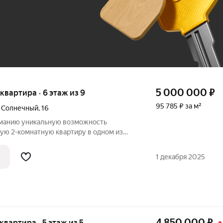
До 100 тыс. ₽
5 000 000
₽
 квартира · 6 этаж из 9
95 785 ₽ за м²
й Солнечный
,
16
манию уникальную возможность
ую 2-комнатную квартиру в одном из
районов города 5 мкр! Это
мфортной жизни, где все необходимое
1 декабря 2025
4 850 000
₽
 квартира · 5 этаж из 5