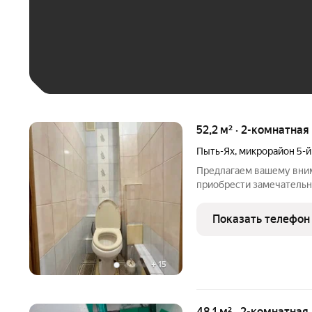
До 30 тыс. ₽
До 50 тыс. ₽
До 70 тыс. ₽
Больше 100 тыс. ₽
52,2 м² · 2-комнатная
Пыть-Ях
,
микрорайон 5-
Предлагаем вашему вни
приобрести замечательн
самых привлекательных микро
идеальное место для ко
Показать телефон
находится в шаговой
+
15
48,1 м² · 2-комнатная