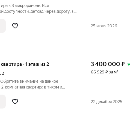
тира в 3 микрорайоне. Вся
й доступности: детсад через дорогу, в
ОКБ, детская поликлиника. Вокруг
адок, район с молодыми семейными
25 июня 2026
вас
3 400 000
₽
 квартира · 1 этаж из 2
66 929 ₽ за м²
,
2
 Обратите внимание на данное
2-комнатная квартира в тихом и
города. Квартира требует внимания по
шая прихожая с выходом на балкон и от
22 декабря 2025