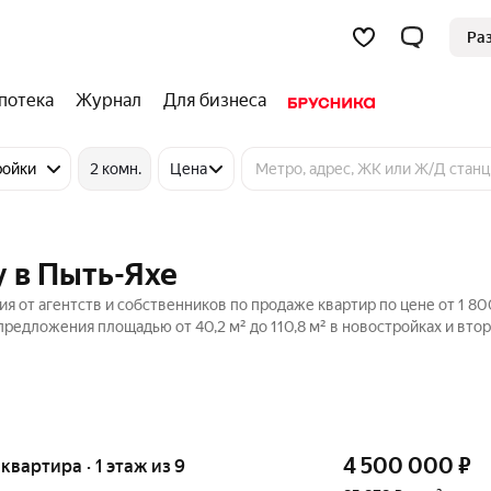
Ра
потека
Журнал
Для бизнеса
ройки
2 комн.
Цена
 в Пыть-Яхе
я от агентств и собственников по продаже квартир по цене от 1 8
редложения площадью от 40,2 м² до 110,8 м² в новостройках и вто
4 500 000
₽
 квартира · 1 этаж из 9