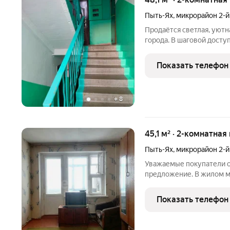
Пыть-Ях
,
микрорайон 2-
Продаётся светлая, уютн
города. В шаговой доступ
поликлиника, магазины, п
чисто и тепло) Не требу
Показать телефон
+
8
45,1 м² · 2-комнатная
Пыть-Ях
,
микрорайон 2-
Уважаемые покупатели о
предложение. В жилом м
качеству постройке доме
Квартире требуется вни
Показать телефон
больше плюс чем минус,