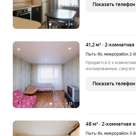
магазинов и аптек, места
Показать телефон
спортом, остановки
+
24
41,2 м² · 2-комнатная
Пыть-Ях
,
микрорайон 2-
Продается 2-х комнатная
изолированные, санузел
школа и детский сад. Бол
различные направления 
Показать телефон
Пятерочка, аптеки, школа
+
13
48 м² · 2-комнатная к
Пыть-Ях
,
микрорайон 3-