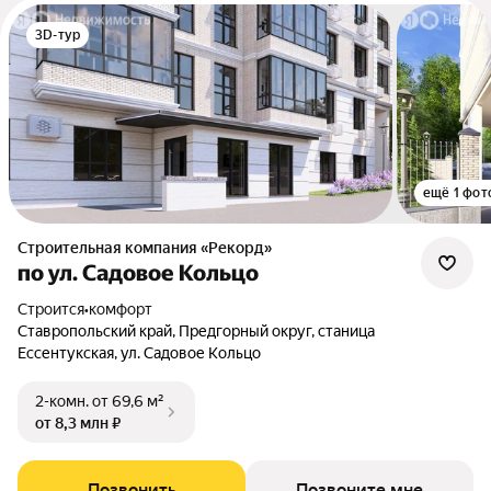
3D-тур
ещё 1 фот
Строительная компания «Рекорд»
по ул. Садовое Кольцо
Строится
•
комфорт
Ставропольский край, Предгорный округ, станица
Ессентукская, ул. Садовое Кольцо
2-комн.
от 69,6 м²
от 8,3 млн ₽
Позвонить
Позвоните мне