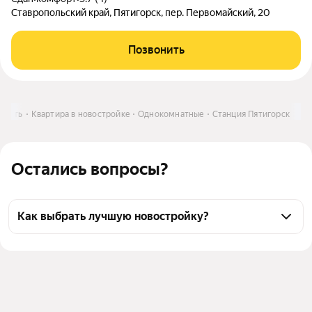
Ставропольский край, Пятигорск, пер. Первомайский, 20
Позвонить
упить
Квартира в новостройке
Однокомнатные
Станция Пятигорск
Остались вопросы?
Как выбрать лучшую новостройку?
Воспользуйтесь тепловой картой для оценки 
инфраструктуры и транспортной доступности 
новостроек в выбранном районе у станции 
Пятигорск в Пятигорске