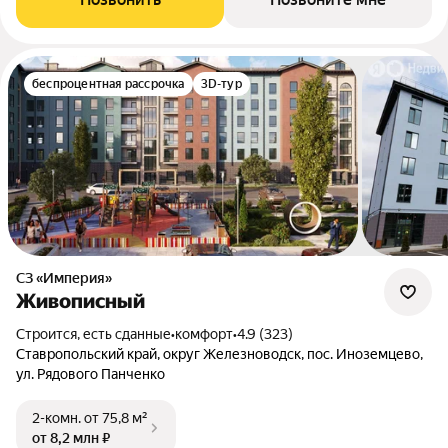
беспроцентная рассрочка
3D-тур
СЗ «Империя»
Живописный
Строится, есть сданные
•
комфорт
•
4.9 (323)
Ставропольский край, округ Железноводск, пос. Иноземцево,
ул. Рядового Панченко
2-комн.
от 75,8 м²
от 8,2 млн ₽