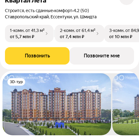
Квартал Лета
Строится, есть сданные
•
комфорт
•
4.2 (50)
Ставропольский край, Ессентуки, ул. Шмидта
1-комн.
от 41,3 м²
2-комн.
от 61,4 м²
3-комн.
от 84,
от 5,7 млн ₽
от 7,4 млн ₽
от 10 млн ₽
Позвонить
Позвоните мне
3D-тур