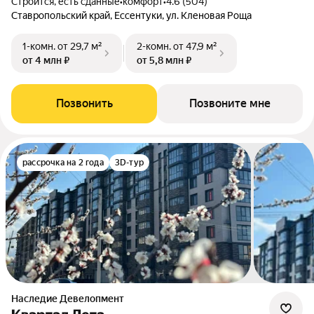
Строится, есть сданные
•
комфорт
•
4.6 (504)
Ставропольский край, Ессентуки, ул. Кленовая Роща
1-комн.
от 29,7 м²
2-комн.
от 47,9 м²
от 4 млн ₽
от 5,8 млн ₽
Позвонить
Позвоните мне
рассрочка на 2 года
3D-тур
Наследие Девелопмент