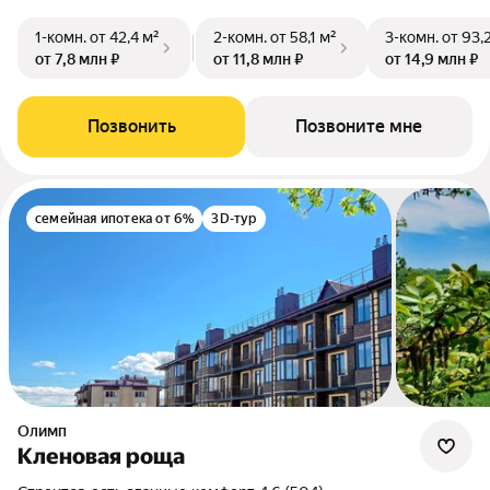
1-комн.
от 42,4 м²
2-комн.
от 58,1 м²
3-комн.
от 93,
от 7,8 млн ₽
от 11,8 млн ₽
от 14,9 млн ₽
Позвонить
Позвоните мне
семейная ипотека от 6%
3D-тур
Олимп
Кленовая роща