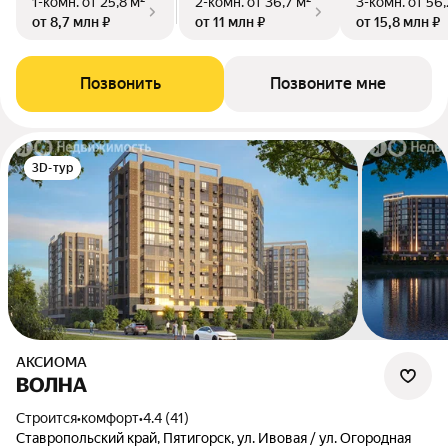
1-комн.
от 25,8 м²
2-комн.
от 36,7 м²
3-комн.
от 56,
от 8,7 млн ₽
от 11 млн ₽
от 15,8 млн ₽
Позвонить
Позвоните мне
3D-тур
АКСИОМА
ВОЛНА
Строится
•
комфорт
•
4.4 (41)
Ставропольский край, Пятигорск, ул. Ивовая / ул. Огородная