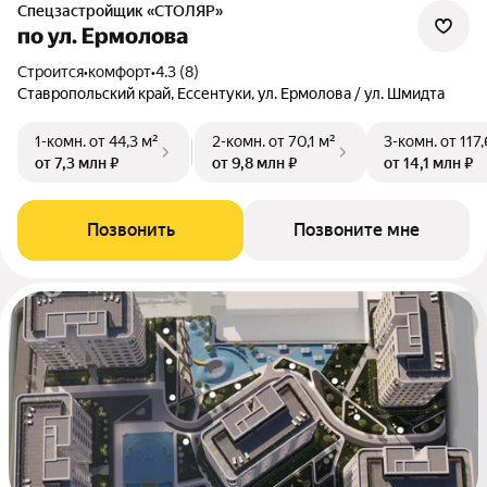
Спецзастройщик «СТОЛЯР»
по ул. Ермолова
Строится
•
комфорт
•
4.3 (8)
Ставропольский край, Ессентуки, ул. Ермолова / ул. Шмидта
1-комн.
от 44,3 м²
2-комн.
от 70,1 м²
3-комн.
от 117
от 7,3 млн ₽
от 9,8 млн ₽
от 14,1 млн ₽
Позвонить
Позвоните мне