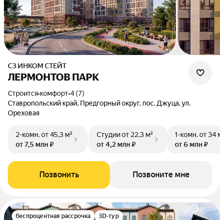
СЗ ИНКОМ СТЕЙТ
ЛЕРМОНТОВ ПАРК
Строится
•
комфорт
•
4 (7)
Ставропольский край, Предгорный округ, пос. Джуца, ул.
Ореховая
2-комн.
от 45,3 м²
Студии
от 22,3 м²
1-комн.
от 34 
от 7,5 млн ₽
от 4,2 млн ₽
от 6 млн ₽
Позвонить
Позвоните мне
беспроцентная рассрочка
3D-тур