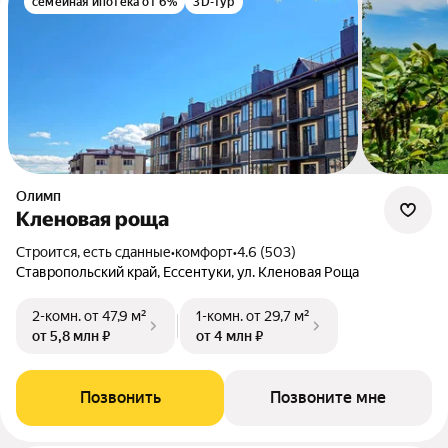
семейная ипотека от 6%
3D-тур
Олимп
Кленовая роща
Строится, есть сданные
•
комфорт
•
4.6 (503)
Ставропольский край, Ессентуки, ул. Кленовая Роща
2-комн.
от 47,9 м²
1-комн.
от 29,7 м²
от 5,8 млн ₽
от 4 млн ₽
Позвонить
Позвоните мне