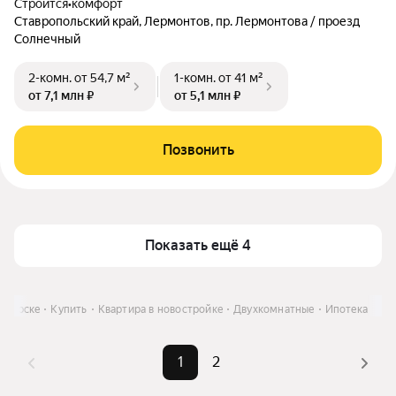
Строится
•
комфорт
Ставропольский край, Лермонтов, пр. Лермонтова / проезд
Солнечный
2-комн.
от 54,7 м²
1-комн.
от 41 м²
от 7,1 млн ₽
от 5,1 млн ₽
Позвонить
Показать ещё 4
игорске
Купить
Квартира в новостройке
Двухкомнатные
Ипотека
1
2