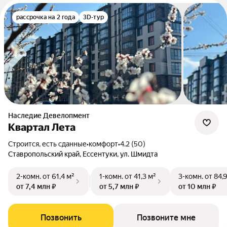
рассрочка на 2 года
3D-тур
Наследие Девелопмент
Квартал Лета
Строится, есть сданные
•
комфорт
•
4.2 (50)
Ставропольский край, Ессентуки, ул. Шмидта
2-комн.
от 61,4 м²
1-комн.
от 41,3 м²
3-комн.
от 84,
от 7,4 млн ₽
от 5,7 млн ₽
от 10 млн ₽
Позвонить
Позвоните мне