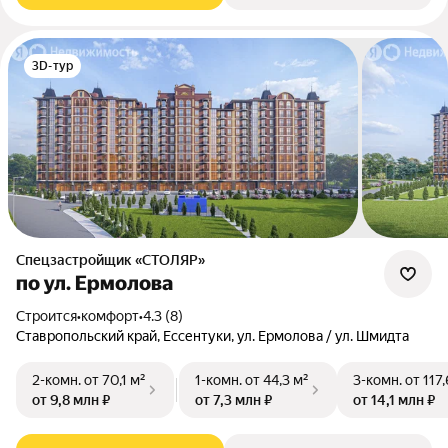
3D-тур
Спецзастройщик «СТОЛЯР»
по ул. Ермолова
Строится
•
комфорт
•
4.3 (8)
Ставропольский край, Ессентуки, ул. Ермолова / ул. Шмидта
2-комн.
от 70,1 м²
1-комн.
от 44,3 м²
3-комн.
от 117
от 9,8 млн ₽
от 7,3 млн ₽
от 14,1 млн ₽