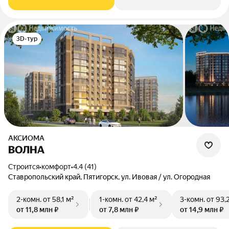
3D-тур
АКСИОМА
ВОЛНА
Строится
•
комфорт
•
4.4 (41)
Ставропольский край, Пятигорск, ул. Ивовая / ул. Огородная
2-комн.
от 58,1 м²
1-комн.
от 42,4 м²
3-комн.
от 93,
от 11,8 млн ₽
от 7,8 млн ₽
от 14,9 млн ₽