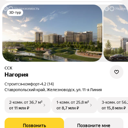
3D-тур
ССК
Нагория
Строится
•
комфорт
•
4.2 (14)
Ставропольский край, Железноводск, ул. 11-я Линия
2-комн.
от 36,7 м²
1-комн.
от 25,8 м²
3-комн.
от 56,
от 11 млн ₽
от 8,7 млн ₽
от 15,8 млн ₽
Позвонить
Позвоните мне