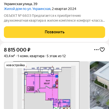
Украинская улица
,
39
Жилой дом по ул. Украинская
, 2 квартал 2024
ОБЪЕКТ № 6603 Предлагается к приобретению
двухкомнатная квартира в жилом комплексе комфорт-класса в
микрорайоне Квартал города Пятигорск Общая площадь
жилого помещения составляет 61,3 кв. м, что позволяет
Позвонить
рационально организовать пространство для
8 815 000
₽
43,4 м²
1-комн. квартира
5 этаж из 12
новостройка