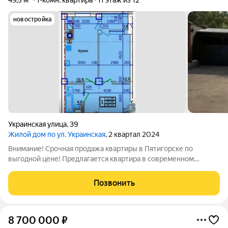
49,5 м²
1-комн. квартира
11 этаж из 12
новостройка
Украинская улица
,
39
Жилой дом по ул. Украинская
, 2 квартал 2024
Внимание! Срочная продажа квартиры в Пятигорске по
выгодной цене! Предлагается квартира в современном
кирпичном доме премиум-класса, расположенном в самом
центре города. Дом уже сдан в 2024 году можно сразу
Позвонить
приступать к ремонту и переезжать.
8 700 000
₽