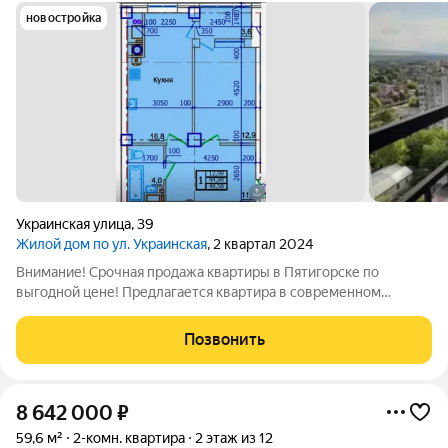
новостройка
Украинская улица
,
39
Жилой дом по ул. Украинская
, 2 квартал 2024
Внимание! Срочная продажа квартиры в Пятигорске по
выгодной цене! Предлагается квартира в современном
кирпичном доме премиум-класса, расположенном в самом
центре города. Дом уже сдан в 2024 году можно сразу
Позвонить
приступать к ремонту и переезжать.
8 642 000
₽
59,6 м²
2-комн. квартира
2 этаж из 12