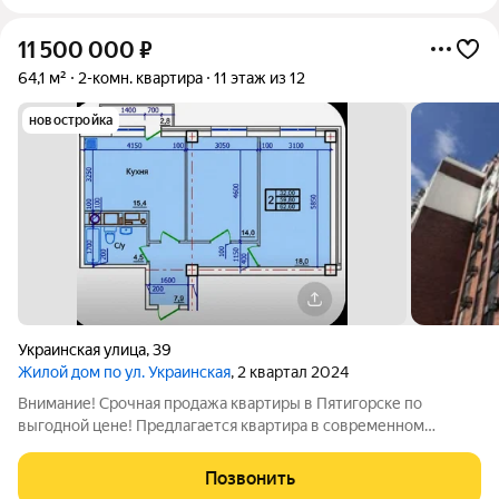
11 500 000
₽
64,1 м²
2-комн. квартира
11 этаж из 12
новостройка
Украинская улица
,
39
Жилой дом по ул. Украинская
, 2 квартал 2024
Внимание! Срочная продажа квартиры в Пятигорске по
выгодной цене! Предлагается квартира в современном
кирпичном доме премиум-класса, расположенном в самом
центре города. Дом уже сдан в 2024 году можно сразу
Позвонить
приступать к ремонту и переезжать.