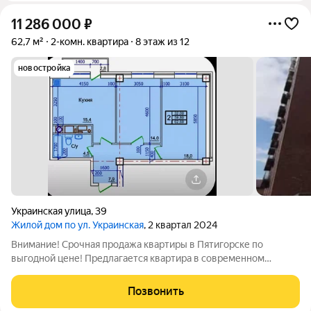
11 286 000
₽
62,7 м²
2-комн. квартира
8 этаж из 12
новостройка
Украинская улица
,
39
Жилой дом по ул. Украинская
, 2 квартал 2024
Внимание! Срочная продажа квартиры в Пятигорске по
выгодной цене! Предлагается квартира в современном
кирпичном доме премиум-класса, расположенном в самом
центре города. Дом уже сдан в 2024 году можно сразу
Позвонить
приступать к ремонту и переезжать.