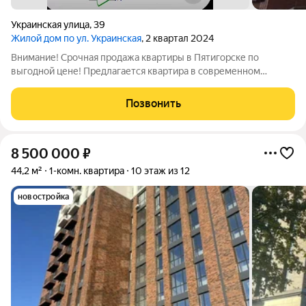
Украинская улица
,
39
Жилой дом по ул. Украинская
, 2 квартал 2024
Внимание! Срочная продажа квартиры в Пятигорске по
выгодной цене! Предлагается квартира в современном
кирпичном доме премиум-класса, расположенном в самом
центре города. Дом уже сдан в 2024 году можно сразу
Позвонить
приступать к ремонту и переезжать.
8 500 000
₽
44,2 м²
1-комн. квартира
10 этаж из 12
новостройка