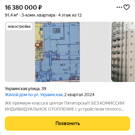
16 380 000
₽
91,4 м²
3-комн. квартира
4 этаж из 12
новостройка
Украинская улица
,
39
Жилой дом по ул. Украинская
, 2 квартал 2024
ЖК премиум-класса в центре Пятигорска!!! БЕЗ КОМИССИИ
ИНДИВИДУАЛЬНОЕ ОТОПЛЕНИЕ с устройством теплого
пола в ванной и кухонной зоне, обеспечивается надежными
итальянскими котлами "Baxi" Закрытая охраняемая территория
Позвонить
! Видеонаблюдение по периметру во