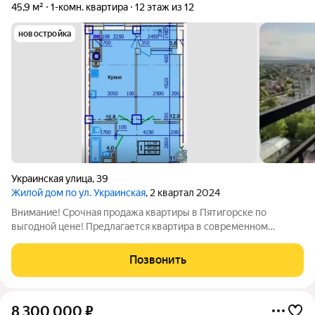
45,9 м²
1-комн. квартира
12 этаж из 12
новостройка
Украинская улица
,
39
Жилой дом по ул. Украинская
, 2 квартал 2024
Внимание! Срочная продажа квартиры в Пятигорске по
выгодной цене! Предлагается квартира в современном
кирпичном доме премиум-класса, расположенном в самом
центре города. Дом уже сдан в 2024 году можно сразу
Позвонить
приступать к ремонту и переезжать.
8 300 000
₽