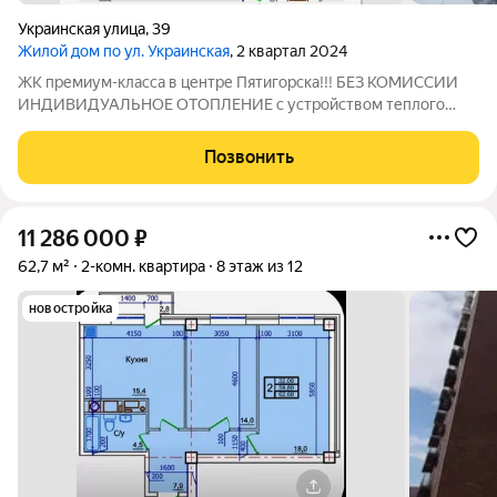
Украинская улица
,
39
Жилой дом по ул. Украинская
, 2 квартал 2024
ЖК премиум-класса в центре Пятигорска!!! БЕЗ КОМИССИИ
ИНДИВИДУАЛЬНОЕ ОТОПЛЕНИЕ с устройством теплого
пола в ванной и кухонной зоне, обеспечивается надежными
итальянскими котлами "Baxi" Закрытая охраняемая территория
Позвонить
! Видеонаблюдение по периметру во
11 286 000
₽
62,7 м²
2-комн. квартира
8 этаж из 12
новостройка