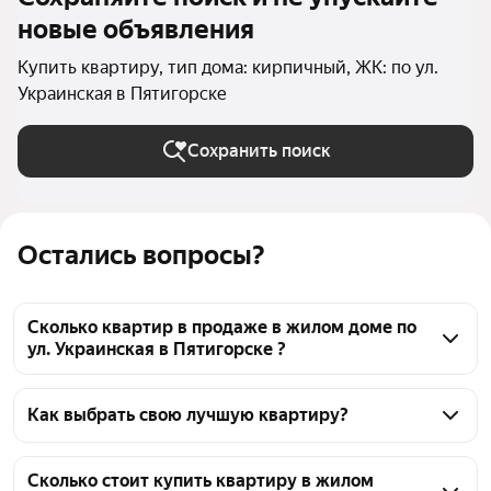
новые объявления
Купить квартиру, тип дома: кирпичный, ЖК: по ул.
Украинская в Пятигорске
Сохранить поиск
Остались вопросы?
Сколько квартир в продаже в жилом доме по
ул. Украинская в Пятигорске ?
На Яндекс Недвижимости в продаже в жилом доме 
по ул. Украинская в Пятигорске 40 квартир, из них 
Как выбрать свою лучшую квартиру?
40 объявлений от агентств
Чтобы купить квартиру в кирпичном доме в жилом 
доме по ул. Украинская, воспользуйтесь тепловой 
Сколько стоит купить квартиру в жилом