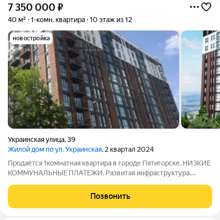
7 350 000
₽
40 м²
1-комн. квартира
10 этаж из 12
новостройка
Украинская улица
,
39
Жилой дом по ул. Украинская
, 2 квартал 2024
Продаётся 1комнатная квартира в городе Пятигорске. НИЗКИЕ
КОММУНАЛЬНЫЕ ПЛАТЕЖИ. Развитая инфраструктура.
Рядом общественный транспорт, сады,школы,рынок.
ЗВОНИТЕ! ОТВЕЧУ НА ВАШИ ВОПРОСЫ! С нами безопасно и
Позвонить
выгодно. ПОЛНОЕ ЮРИДИЧЕСКОЕ СОПРОВОЖДЕНИЕ