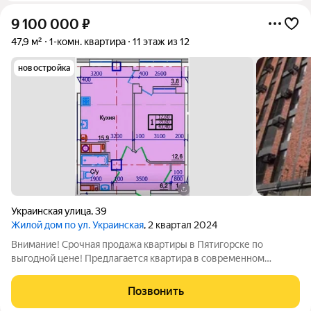
9 100 000
₽
47,9 м²
1-комн. квартира
11 этаж из 12
новостройка
Украинская улица
,
39
Жилой дом по ул. Украинская
, 2 квартал 2024
Внимание! Срочная продажа квартиры в Пятигорске по
выгодной цене! Предлагается квартира в современном
кирпичном доме премиум-класса, расположенном в самом
центре города. Дом уже сдан в 2024 году можно сразу
Позвонить
приступать к ремонту и переезжать.