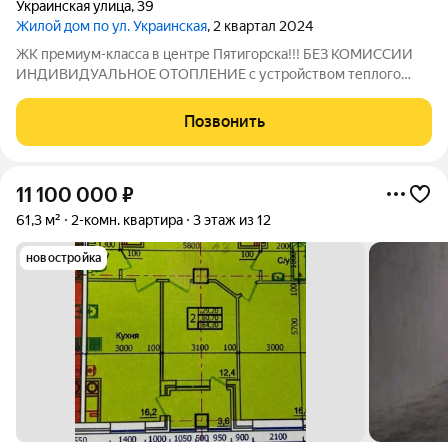
Украинская улица
,
39
Жилой дом по ул. Украинская
, 2 квартал 2024
ЖК премиум-класса в центре Пятигорска!!! БЕЗ КОМИССИИ
ИНДИВИДУАЛЬНОЕ ОТОПЛЕНИЕ с устройством теплого
пола в ванной и кухонной зоне, обеспечивается надежными
итальянскими котлами "Baxi" Закрытая охраняемая территория
Позвонить
! Видеонаблюдение по периметру во
11 100 000
₽
61,3 м²
2-комн. квартира
3 этаж из 12
новостройка