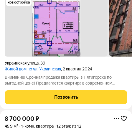
новостройка
Украинская улица
,
39
Жилой дом по ул. Украинская
, 2 квартал 2024
Внимание! Срочная продажа квартиры в Пятигорске по
выгодной цене! Предлагается квартира в современном
кирпичном доме премиум-класса, расположенном в самом
центре города. Дом уже сдан в 2024 году можно сразу
Позвонить
приступать к ремонту и переезжать.
8 700 000
₽
45,9 м²
1-комн. квартира
12 этаж из 12