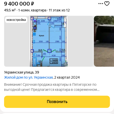
9 400 000
₽
49,5 м²
1-комн. квартира
11 этаж из 12
новостройка
Украинская улица
,
39
Жилой дом по ул. Украинская
, 2 квартал 2024
Внимание! Срочная продажа квартиры в Пятигорске по
выгодной цене! Предлагается квартира в современном
кирпичном доме премиум-класса, расположенном в самом
центре города. Дом уже сдан в 2024 году можно сразу
Позвонить
приступать к ремонту и переезжать.