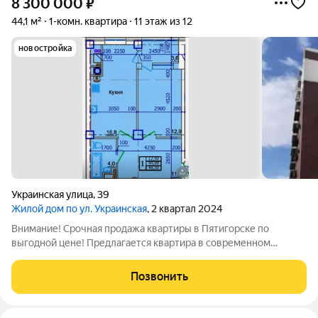
8 300 000
₽
44,1 м²
1-комн. квартира
11 этаж из 12
новостройка
Украинская улица
,
39
Жилой дом по ул. Украинская
, 2 квартал 2024
Внимание! Срочная продажа квартиры в Пятигорске по
выгодной цене! Предлагается квартира в современном
кирпичном доме премиум-класса, расположенном в самом
центре города. Дом уже сдан в 2024 году можно сразу
Позвонить
приступать к ремонту и переезжать.