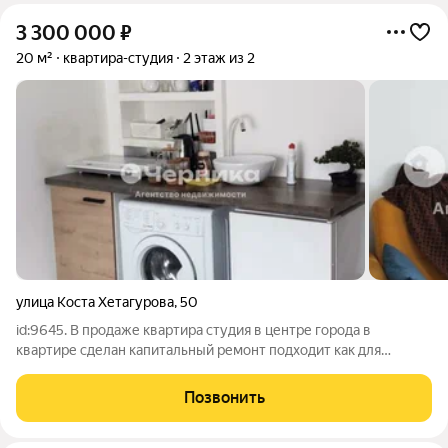
3 300 000
₽
20 м²
квартира-студия
2 этаж из 2
улица Коста Хетагурова
,
50
id:9645. В продаже квартира студия в центре города в
квартире сделан капитальный ремонт подходит как для
собственного проживания так и для сдачи в аренду Агентство
недвижимости «Черника» гарантирует безопасность и
Позвонить
юридическую чистоту сделки. Проводим