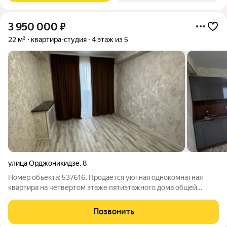
3 950 000
₽
22 м²
квартира-студия
4 этаж из 5
улица Орджоникидзе
,
8
Номер объекта: 537616. Продается уютная однокомнатная
квартира на четвертом этаже пятиэтажного дома общей
площадью 22 квадратных метра. Это идеальное предложение
для тех, кто ценит комфорт и удобство в повседневной жизни,
Позвонить
а также ищет надежный объект