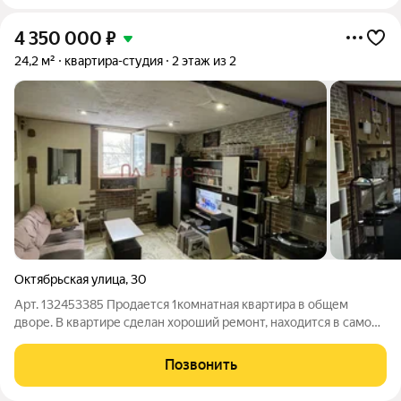
4 350 000
₽
24,2 м²
квартира-студия
2 этаж из 2
Октябрьская улица
,
30
Арт. 132453385 Продается 1комнатная квартира в общем
дворе. В квартире сделан хороший ремонт, находится в самом
центре города. Подходит для собственного проживания в
тихом дворе, так же для посуточной сдачи. Документы готовы
Позвонить
к сделке. Любая