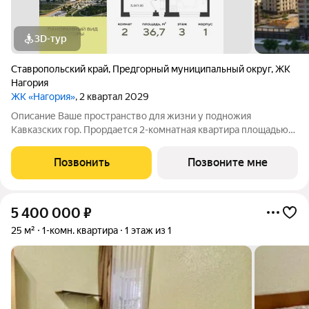
3D-тур
Ставропольский край
,
Предгорный муниципальный округ
,
ЖК
Нагория
ЖК «Нагория»
, 2 квартал 2029
Описание Ваше пространство для жизни у подножия
Кавказских гор. Прордается 2-комнатная квартира площадью
36.7 кв. м в новом проекте «Нагория» от ГК «ССК»
(Железноводск, живописный район КМВ). Этаж 3 из 12, дом №
Позвонить
Позвоните мне
Литер 1. Здесь горная природа, чистый
5 400 000
₽
25 м²
1-комн. квартира
1 этаж из 1