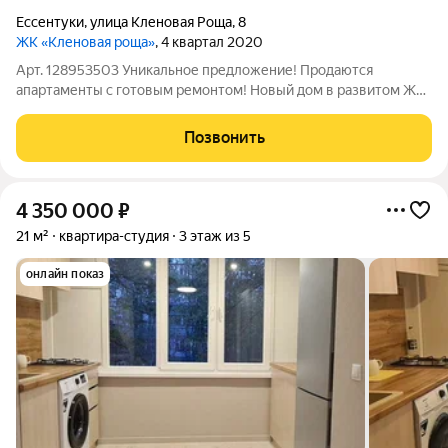
Ессентуки
,
улица Кленовая Роща
,
8
ЖК «Кленовая роща»
, 4 квартал 2020
Арт. 128953503 Уникальное предложение! Продаются
апартаменты с готовым ремонтом! Новый дом в развитом ЖК
"Кленовая роща" в близи курортной зоны! В квартире готовый
ремонт со всеми коммуникациями, керамогранит в санузле,
Позвонить
подготовлен трап для душевой
4 350 000
₽
21 м²
квартира-студия
3 этаж из 5
онлайн показ