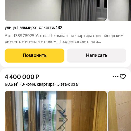
улица Пальмиро Тольятти
,
182
Арт. 138978925 Уютная 1-комнатная квартира с дизайнерским
ремонтом и тёплым полом! Продаётся светлая и
функциональная квартира площадью 36 м на 4-м этаже 5-
этажного дома. Идеальный вариант для себя или под сдачу
Позвонить
Написать
современный ремонт, продуманная
4 400 000
₽
60,5 м²
3-комн. квартира
3 этаж из 5