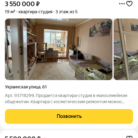
3 550 000
₽
19 м²
квартира-студия
3 этаж из 5
Украинская улица
,
61
Арт. 93718299. Продается квартира-студия в малосемейном
общежитии. Квартира с косметическим ремонтом можно
заехать и жить сразу. Остаётся вся мебель, стиральная машина
и холодильник. Подходит как для комфортного проживания,
Позвонить
так и для сдачи в аренду