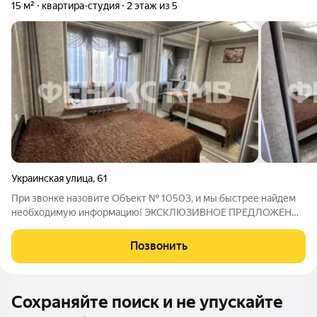
15 м²
квартира-студия
2 этаж из 5
Украинская улица
,
61
При звонке назовите Объект № 10503, и мы быстрее найдем
необходимую информацию! ЭКСКЛЮЗИВНОЕ ПРЕДЛОЖЕНИЕ
ОТ КОМПАНИИ ФениксКМВ !!! ВСЕ ВОПРОСЫ ПО ТЕЛЕФОНУ,
УКАЗАННОМУ В ОБЪЯВЛЕНИИ. Продаётся малогабаритная
Позвонить
квартира в центре района Квартал! В квартире
Сохраняйте поиск и не упускайте