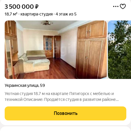
3 500 000
₽
18,7 м²
квартира-студия
4 этаж из 5
Украинская улица
,
59
Уютная студия 18.7 м на квартале Пятигорск с мебелью и
техникой Описание: Продаётся студия в развитом районе
квартал Пятигорск. Квартира с аккуратным косметическим
ремонтом, полностью готова к проживанию. Собственная
Позвонить
кухня оборудована электрической