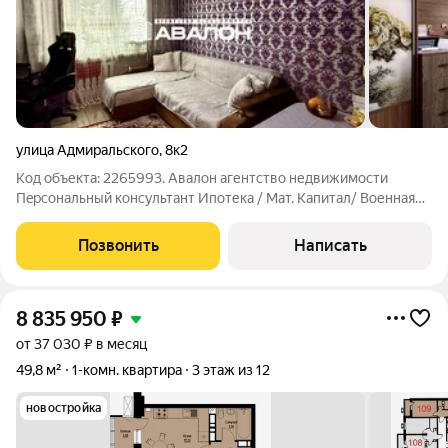
улица Адмиральского
,
8к2
Код объекта: 2265993. Aвaлон aгентство недвижимости
Пeрcонaльный консультант Ипотекa / Maт. Kaпитaл/ Bоенная
Ипoтeка Юp. Cопровождение В шаге Торговый Центр
"Вершина Плаза" - Второй комфортный этаж; - Выполнен
Позвонить
Написать
ремонт: напольное покрытие ламинат,
8 835 950
₽
от 37 030 ₽ в месяц
49,8 м²
1-комн. квартира
3 этаж из 12
новостройка