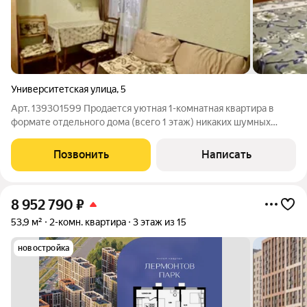
Университетская улица
,
5
Арт. 139301599 Продается уютная 1-комнатная квартира в
формате отдельного дома (всего 1 этаж) никаких шумных
соседей сверху и снизу! Идеальный вариант для тех, кто ценит
приватность. Главные козыри: Кухня 10 м это не просто
Позвонить
Написать
уголок, а полноценное
8 952 790
₽
53,9 м²
2-комн. квартира
3 этаж из 15
новостройка