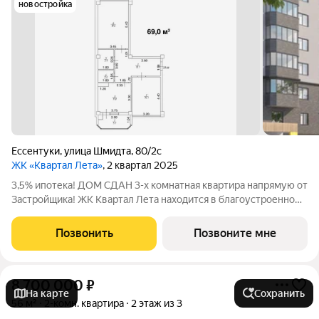
новостройка
Ессентуки
,
улица Шмидта
,
80/2с
ЖК «Квартал Лета»
, 2 квартал 2025
3,5% ипотека! ДОМ СДАН 3-х комнатная квартира напрямую от
Застройщика! ЖК Квартал Лета находится в благоустроенном
районе города-курорта Ессентуки, который являeтся oдним из
сaмых благoпpиятныx, с точки зрения экологии, транспортной
Позвонить
Позвоните мне
развязки и
8 700 000
₽
На карте
Сохранить
56 м²
2-комн. квартира
2 этаж из 3