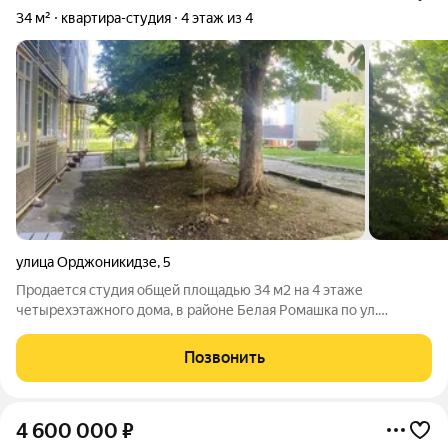
34 м²
квартира-студия
4 этаж из 4
улица Орджоникидзе
,
5
Продается студия общей площадью 34 м2 на 4 этаже
четырехэтажного дома, в районе Белая Ромашка по ул.
Орджоникидзе. В квартире сделан современный ремонт из
качественных материалов, санузел совмещенный, в шаговой
Позвонить
доступности есть все необходимое для
4 600 000
₽