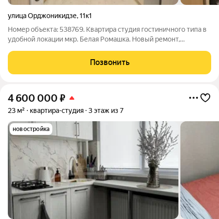
улица Орджоникидзе
,
11к1
Номер объекта: 538769. Квартира студия гостиничного типа в
удобной локации мкр. Белая Ромашка. Новый ремонт,
проводка, новая техника, в идеально чистом состоянии.
Продаётся со всей мебелью и техникой, квартира в
Позвонить
эксплуатации полтора года. Квартира
4 600 000
₽
23 м²
квартира-студия
3 этаж из 7
новостройка