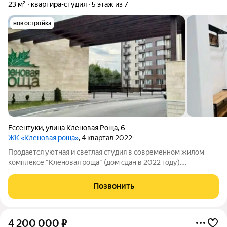
23 м²
квартира-студия
5 этаж из 7
новостройка
Ессентуки
,
улица Кленовая Роща
,
6
ЖК «Кленовая роща»
, 4 квартал 2022
Продается уютная и светлая студия в современном жилом
комплексе "Кленовая роща" (дом сдан в 2022 году).
Идеальный вариант как для жизни, так и для инвестиций. О
квартире: Общая площадь: 23 кв.м. Планировка: Продуманное
Позвонить
зонирование с кухонной зоной
4 200 000
₽