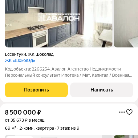
Ессентуки
,
ЖК Шоколад
ЖК «Шоколад»
Код объекта: 2266254. Авалон Агентство Недвижимости
Персональный консультант Ипотека / Мат. Капитал / Военная
ипотека Юр.сопровождение Просторная квартира с новым
ремонтом. Планировка: большая кухня, оснащенная
Позвонить
Написать
гарнитуром и необходимой техникой
8 500 000
₽
от 35 673 ₽ в месяц
69 м²
2-комн. квартира
7 этаж из 9