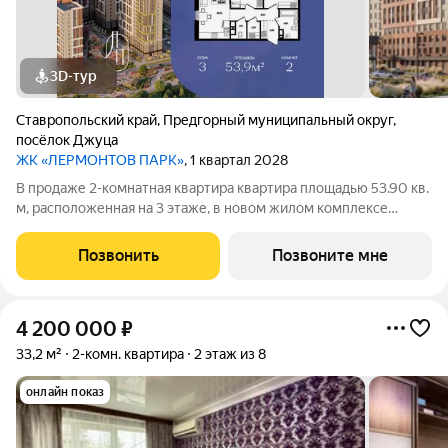
3D-тур
Ставропольский край
,
Предгорный муниципальный округ
,
посёлок Джуца
ЖК «ЛЕРМОНТОВ ПАРК»
, 1 квартал 2028
В продаже 2-комнатная квартира квартира площадью 53.90 кв.
м, расположенная на 3 этаже, в новом жилом комплексе
«Лермонтов Парк». Квартира сдается с черновой отделкой.
Проект от застройщика PARADE Development находится в
Позвонить
Позвоните мне
Ставропольском крае, на
4 200 000
₽
33,2 м²
2-комн. квартира
2 этаж из 8
онлайн показ