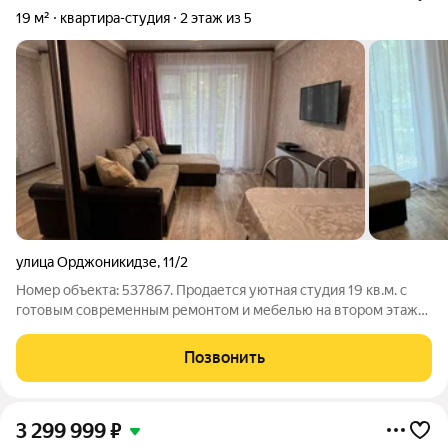
19 м²
квартира-студия
2 этаж из 5
улица Орджоникидзе
,
11/2
Номер объекта: 537867. Продается уютная студия 19 кв.м. с
готовым современным ремонтом и мебелью на втором этаже
идеальный вариант для тех, кто ценит комфорт и готов
переехать сразу после сделки. Эта светлая квартира находится
Позвонить
в центре города, в
3 299 999
₽