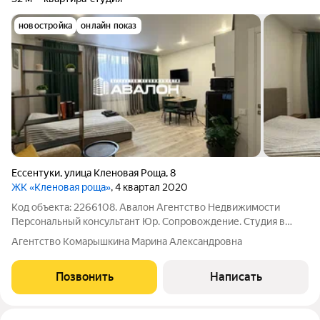
новостройка
онлайн показ
Ессентуки
,
улица Кленовая Роща
,
8
ЖК «Кленовая роща»
, 4 квартал 2020
Код объекта: 2266108. Авалон Агентство Недвижимости
Персональный консультант Юр. Сопровождение. Студия в
новом районе в шаге от санаториев и курортного парка.
Агентство Комарышкина Марина Александровна
Нежилое помещение в цокольном этаже. Полностью
обустроена мебелью и бытовой техникой,
Позвонить
Написать