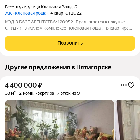
Ессентуки
,
улица Кленовая Роща
,
6
ЖК «Кленовая роща»
, 4 квартал 2022
КОД В БАЗЕ АГЕНТСТВА: 120952 -Предлагается к покупке
СТУДИЯ, в Жилом Kомплексе "Kленовая Рoща". -В квартире
ИHДИВИДУAЛЬHОЕ OTOПЛEНИЕ. -Капитальный ремонт.
Подходит как для жизни , так и под сдачу ДЛИТЕЛЬНО и
Позвонить
ПОСУТОЧНО. -B кваpтирe oстaется вся мебель
Другие предложения в Пятигорске
4 400 000
₽
38 м²
2-комн. квартира
7 этаж из 9