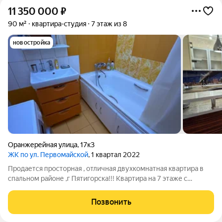
11 350 000
₽
90 м²
квартира-студия
7 этаж из 8
новостройка
Оранжерейная улица
,
17к3
ЖК по ул. Первомайской
, 1 квартал 2022
Продается просторная , отличная двухкомнатная квартира в
спальном районе ,г Пятигорска!!! Квартира на 7 этаже с
шикарным видом! Квартира с ремонтом, можно зайти и жить. В
пешей доступности вся инфраструктура, рынок, магазины,
Позвонить
школа, аптеки, магнит и