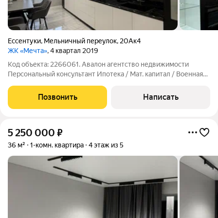
Ессентуки
,
Мельничный переулок
,
20Ак4
ЖК «Мечта»
, 4 квартал 2019
Код объекта: 2266061. Авалон агентство недвижимости
Персональный консультант Ипотека / Мат. капитал / Военная
ипотека Юр. Сопровождение ЖК «Мечта» красивое место для
счастливой жизни. Квартира с новым качественным ремонтом
Позвонить
Написать
в средине дома. Планировка
5 250 000
₽
36 м²
1-комн. квартира
4 этаж из 5