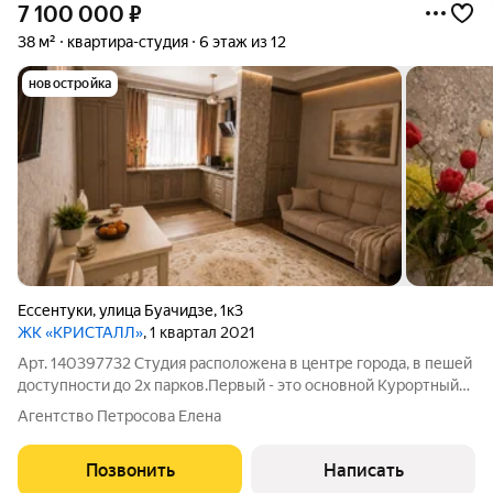
7 100 000
₽
38 м²
квартира-студия
6 этаж из 12
новостройка
Ессентуки
,
улица Буачидзе
,
1к3
ЖК «КРИСТАЛЛ»
, 1 квартал 2021
Арт. 140397732 Студия расположена в центре города, в пешей
доступности до 2х парков.Первый - это основной Курортный
лечебный парк, с бюветами минеральной воды, и маршрутами,
Агентство Петросова Елена
которые соответствуют диетам отдыхающих. Второй - это
Парк Победы. В котором
Позвонить
Написать