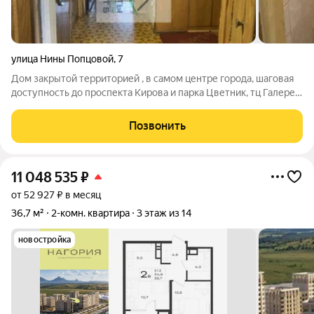
улица Нины Попцовой
,
7
Дом закрытой территорией , в самом центре города, шаговая
доступность до проспекта Кирова и парка Цветник, тц Галерея
и автовокзала. Весь общественный транспорт.
Позвонить
11 048 535
₽
от 52 927 ₽ в месяц
36,7 м²
2-комн. квартира
3 этаж из 14
новостройка