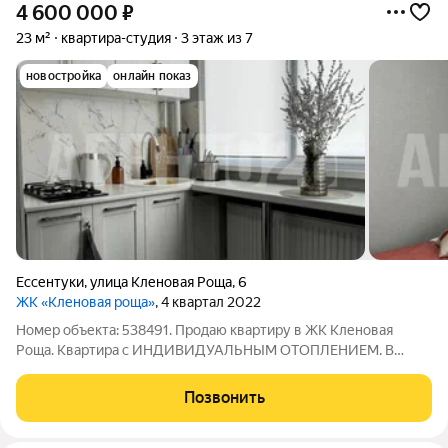
4 600 000
₽
23 м²
квартира-студия
3 этаж из 7
новостройка
онлайн показ
Ессентуки
,
улица Кленовая Роща
,
6
ЖК «Кленовая роща»
, 4 квартал 2022
Номер объекта: 538491. Продаю квартиру в ЖК Кленовая
Роща. Квартира с ИНДИВИДУАЛЬНЫМ ОТОПЛЕНИЕМ. В
квартире сделан ремонт и она полностью готова для
проживания или получения пассивного дохода от сдачи
Позвонить
квартиры в аренду. Хорошая транспортная развязка.