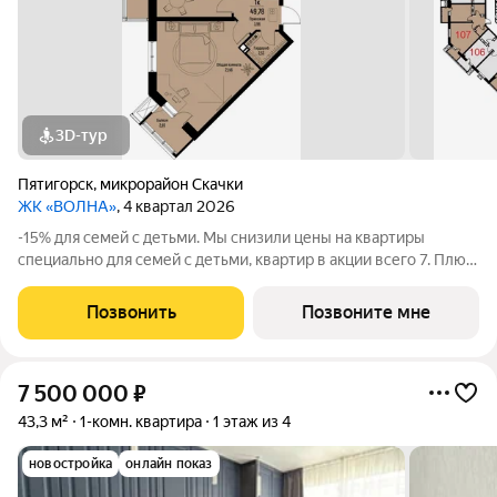
3D-тур
Пятигорск
,
микрорайон Скачки
ЖК «ВОЛНА»
, 4 квартал 2026
-15% для семей с детьми. Мы снизили цены на квартиры
специально для семей с детьми, квартир в акции всего 7. Плюс
материнский капитал в счёт первого взноса. Первые
счастливые семьи купят у нас квартиры по невероятной для
Позвонить
Позвоните мне
нашей «Волны» цене.
7 500 000
₽
43,3 м²
1-комн. квартира
1 этаж из 4
новостройка
онлайн показ