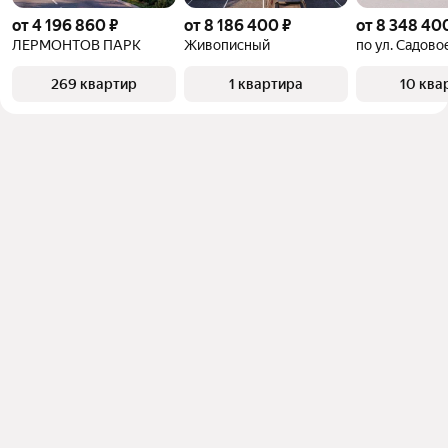
от 4 196 860 ₽
от 8 186 400 ₽
от 8 348 40
ЛЕРМОНТОВ ПАРК
Живописный
по ул. Садово
269 квартир
1 квартира
10 ква