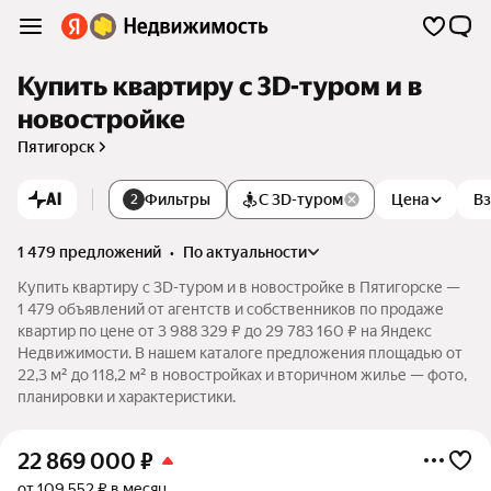
Купить квартиру c 3D-туром и в
новостройке
Пятигорск
AI
Фильтры
С 3D-туром
Цена
Вз
2
1 479 предложений
•
по актуальности
Купить квартиру c 3D-туром и в новостройке в Пятигорске —
1 479 объявлений от агентств и собственников по продаже
квартир по цене от 3 988 329 ₽ до 29 783 160 ₽ на Яндекс
Недвижимости. В нашем каталоге предложения площадью от
22,3 м² до 118,2 м² в новостройках и вторичном жилье — фото,
планировки и характеристики.
22 869 000
₽
от 109 552 ₽ в месяц