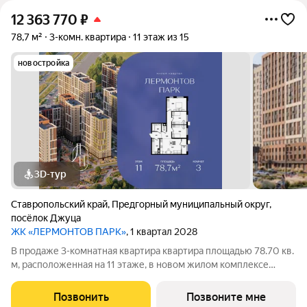
12 363 770
₽
78,7 м²
3-комн. квартира
11 этаж из 15
новостройка
3D-тур
Ставропольский край
,
Предгорный муниципальный округ
,
посёлок Джуца
ЖК «ЛЕРМОНТОВ ПАРК»
, 1 квартал 2028
В продаже 3-комнатная квартира квартира площадью 78.70 кв.
м, расположенная на 11 этаже, в новом жилом комплексе
«Лермонтов Парк». Квартира сдается с черновой отделкой.
Проект от застройщика PARADE Development находится в
Позвонить
Позвоните мне
Ставропольском крае, на