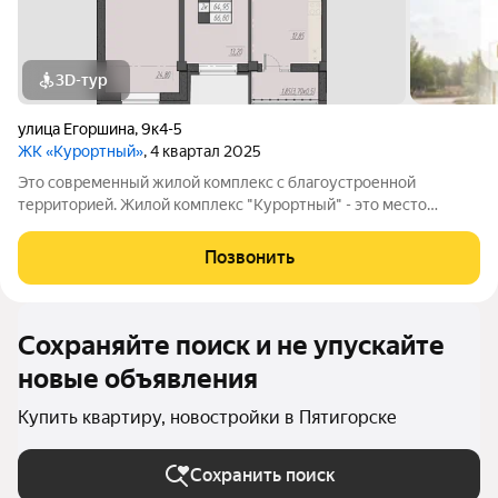
3D-тур
улица Егоршина
,
9к4-5
ЖК «Курортный»
, 4 квартал 2025
Это современный жилой комплекс с благоустроенной
территорией. Жилой комплекс "Курортный" - это место
тишины в окружении природы, где вы забудете о
повседневной суете и погрузитесь в атмосферу комфорта,
Позвонить
веселья и отдыха. В 5 минутах ходьбы от
Сохраняйте поиск и не упускайте
новые объявления
Купить квартиру, новостройки в Пятигорске
Сохранить поиск