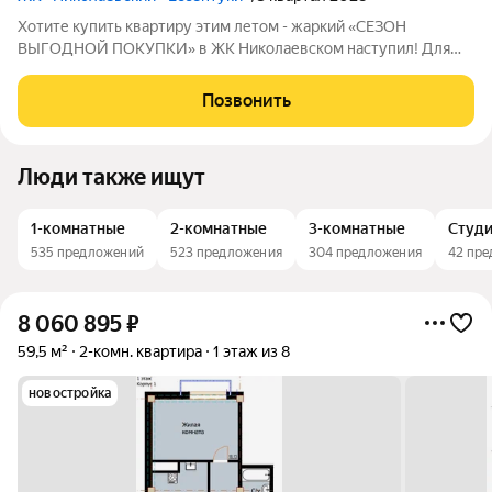
Хотите купить квартиру этим летом - жаркий «СЕЗОН
ВЫГОДНОЙ ПОКУПКИ» в ЖК Николаевском наступил! Для
Вас действует специальное предложение: на 10 квартир
скидка 5%. Ваш фундамент будущего в ЖК «Николаевском
Позвонить
Ессентуки». Доступны к покупке места в
Люди также ищут
1-комнатные
2-комнатные
3-комнатные
Студ
535 предложений
523 предложения
304 предложения
42 пр
8 060 895
₽
59,5 м²
2-комн. квартира
1 этаж из 8
новостройка