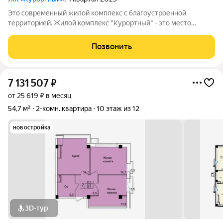
Это современный жилой комплекс с благоустроенной
территорией. Жилой комплекс "Курортный" - это место
тишины в окружении природы, где вы забудете о
повседневной суете и погрузитесь в атмосферу комфорта,
Позвонить
веселья и отдыха. В 5 минутах ходьбы от
7 131 507
₽
от 25 619 ₽ в месяц
54,7 м²
2-комн. квартира
10 этаж из 12
новостройка
3D-тур