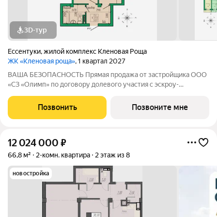
3D-тур
Ессентуки
,
жилой комплекс Кленовая Роща
ЖК «Кленовая роща»
, 1 квартал 2027
ВАША БЕЗОПАСНОСТЬ Прямая продажа от застройщика ООО
«СЗ «Олимп» по договору долевого участия с эскроу-
счетами.Гарантия от застройщика 3 года! ВАШИ
ПРИВИЛЕГИИ Собственный минеральный источник Парк с
Позвонить
Позвоните мне
зонами отдыха Комплекс расположен в зелёной зоне
12 024 000
₽
66,8 м²
2-комн. квартира
2 этаж из 8
новостройка