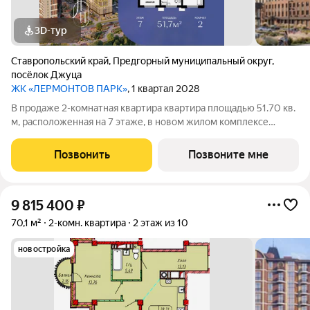
3D-тур
Ставропольский край
,
Предгорный муниципальный округ
,
посёлок Джуца
ЖК «ЛЕРМОНТОВ ПАРК»
, 1 квартал 2028
В продаже 2-комнатная квартира квартира площадью 51.70 кв.
м, расположенная на 7 этаже, в новом жилом комплексе
«Лермонтов Парк». Квартира сдается с черновой отделкой.
Проект от застройщика PARADE Development находится в
Позвонить
Позвоните мне
Ставропольском крае, на
9 815 400
₽
70,1 м²
2-комн. квартира
2 этаж из 10
новостройка