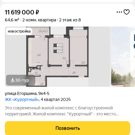
11 619 000
₽
64,6 м²
2-комн. квартира
2 этаж из 8
новостройка
3D-тур
улица Егоршина
,
9к4-5
ЖК «Курортный»
, 4 квартал 2025
Это современный жилой комплекс с благоустроенной
территорией. Жилой комплекс "Курортный" - это место
тишины в окружении природы, где вы забудете о
повседневной суете и погрузитесь в атмосферу комфорта,
Позвонить
веселья и отдыха. В 5 минутах ходьбы от