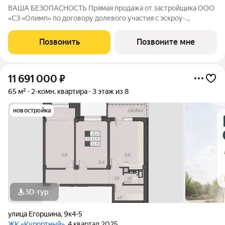
ВАША БЕЗОПАСНОСТЬ Прямая продажа от застройщика ООО
«СЗ «Олимп» по договору долевого участия с эскроу-
счетами.Гарантия от застройщика 3 года! ВАШИ
ПРИВИЛЕГИИ Собственный минеральный источник Парк с
Позвонить
Позвоните мне
зонами отдыха Комплекс расположен в зелёной зоне
11 691 000
₽
65 м²
2-комн. квартира
3 этаж из 8
новостройка
3D-тур
улица Егоршина
,
9к4-5
ЖК «Курортный»
, 4 квартал 2025