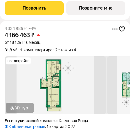
Ключевые преимущества: Покупка по договору купли-
продажи от застройщика быстро и безопасно 3 варианта
Позвонить
Позвоните мне
отделки квартир на выбор от
4 324 986
₽
–4%
4 166 463
₽
от 18 125 ₽ в месяц
31,8 м²
1-комн. квартира
2 этаж из 4
новостройка
3D-тур
Ессентуки
,
жилой комплекс Кленовая Роща
ЖК «Кленовая роща»
, 1 квартал 2027