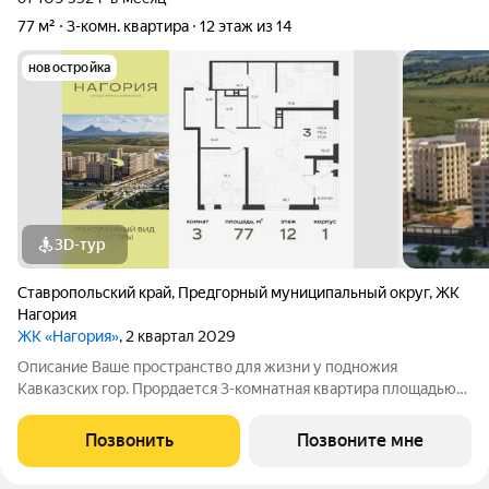
77 м²
3-комн. квартира
12 этаж из 14
новостройка
3D-тур
Ставропольский край
,
Предгорный муниципальный округ
,
ЖК
Нагория
ЖК «Нагория»
, 2 квартал 2029
Описание Ваше пространство для жизни у подножия
Кавказских гор. Прордается 3-комнатная квартира площадью
77 кв. м в новом проекте «Нагория» от ГК «ССК»
(Железноводск, живописный район КМВ). Этаж 12 из 14, дом №
Позвонить
Позвоните мне
Литер 1. Здесь горная природа, чистый