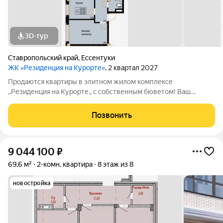
3D-тур
Ставропольский край
,
Ессентуки
ЖК «Резиденция на Курорте»
, 2 квартал 2027
Продаются квартиры в элитном жилом комплексе
,,Резиденция на Курорте,, с собственным бюветом! Ваш
идеальный дом в живописном уголке! Предлагаем уникальные
одно и двухкомнатные квартиры в новом жилом комплексе,
Позвонить
расположенном в экологически чистом
9 044 100
₽
69,6 м²
2-комн. квартира
8 этаж из 8
новостройка