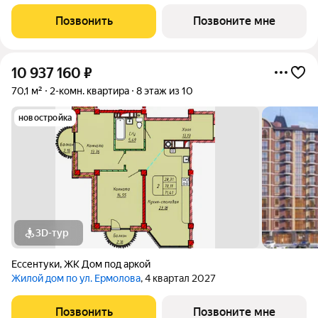
материнский капитал в счёт первого взноса. Первые
счастливые семьи купят у нас квартиры по невероятной для
Позвонить
Позвоните мне
нашей «Волны» цене.
10 937 160
₽
70,1 м²
2-комн. квартира
8 этаж из 10
новостройка
3D-тур
Ессентуки
,
ЖК Дом под аркой
Жилой дом по ул. Ермолова
, 4 квартал 2027
Позвонить
Позвоните мне