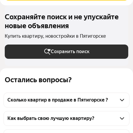
Сохраняйте поиск и не упускайте
новые объявления
Купить квартиру, новостройки в Пятигорске
Сохранить поиск
Остались вопросы?
Сколько квартир в продаже в Пятигорске ?
На Яндекс Недвижимости в продаже в Пятигорске 
1479 квартир 1479 объявлений от застройщиков
Как выбрать свою лучшую квартиру?
Чтобы купить квартиру c 3D-туром и в 