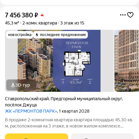
7 456 380
₽
45,3 м²
2-комн. квартира
3 этаж из 15
новостройка
последнее предложение
3D-тур
Ставропольский край
,
Предгорный муниципальный округ
,
посёлок Джуца
ЖК «ЛЕРМОНТОВ ПАРК»
, 1 квартал 2028
В продаже 2-комнатная квартира квартира площадью 45.30 кв.
м, расположенная на 3 этаже, в новом жилом комплексе
«Лермонтов Парк». Квартира сдается с черновой отделкой.
Проект от застройщика PARADE Development находится в