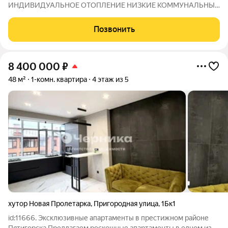
ИНДИВИДУАЛЬНОЕ ОТОПЛЕНИЕ НИЗКИЕ КОММУНАЛЬНЫЕ
ПЛАТЕЖИ В кварттре выполнен современный ремонт, из
качественных строительных материалов, полностью
Позвонить
мебелирована. При продаже, ocтaeтся всё новому
8 400 000
₽
48 м²
1-комн. квартира
4 этаж из 5
хутор Новая Пролетарка
,
Пригородная улица
,
1Бк1
id:11666. Эксклюзивные апартаменты в престижном районе