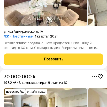
улица Адмиральского
,
1А
ЖК «Престижный»
, 1 квартал 2021
Эксклюзивное предложение!!! Продается 2 к.кВ. Общей
площадью 60 кв.м. С шикарным дизайнерским ремонтом и
Панорамным видом на Машук !В квартире выполнен новый,
современный и очень качественный ремонт. Все делалось для
Позвонить
себя из дорогих и прочных
70 000 000
₽
198,2 м²
3-комн. квартира
9 этаж из 10
новостройка
онлайн показ