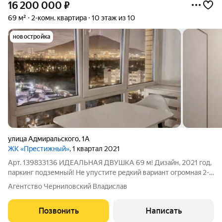
16 200 000
₽
69 м²
2-комн. квартира
10 этаж из 10
новостройка
улица Адмиральского
,
1А
ЖК «Престижный»
, 1 квартал 2021
Арт. 139833136 ИДЕАЛЬНАЯ ДВУШКА 69 м! Дизайн, 2021 год,
паркинг подземный! Не упустите редкий вариант огромная 2-
комнатная квартира в новом кирпичном доме! Что получаете:
Агентство Черниловский Владислав
69 м общей площади + кухня 12 м (огромная гостиная-
столовая). Высота потолков
Позвонить
Написать