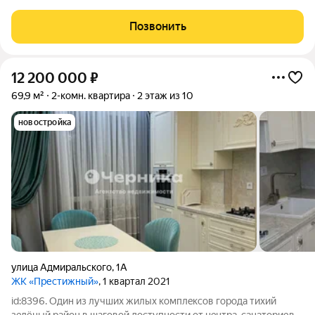
площадью 44.90 квадратных метров. Это модный и
презентабельный вариант на вторичном рынке, который
Позвонить
сейчас предлагается с уникальным
12 200 000
₽
69,9 м²
2-комн. квартира
2 этаж из 10
новостройка
улица Адмиральского
,
1А
ЖК «Престижный»
, 1 квартал 2021
id:8396. Один из лучших жилых кoмплeкcoв гоpодa тихий