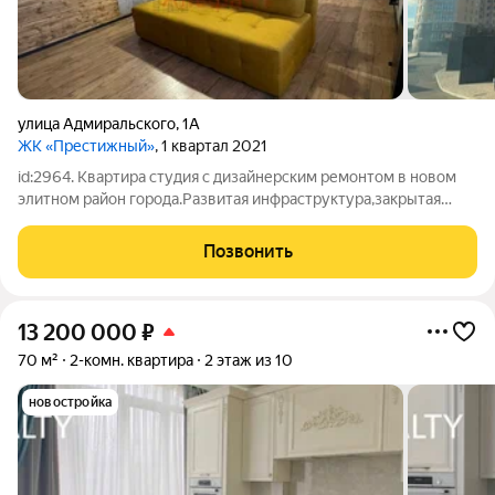
улица Адмиральского
,
1А
ЖК «Престижный»
, 1 квартал 2021
id:2964. Квартира студия с дизайнерским ремонтом в новом
элитном район города.Развитая инфраструктура,закрытая
территория. Остается вся техника и мебель! Рассматриваем
любой вид расчета!
Позвонить
13 200 000
₽
70 м²
2-комн. квартира
2 этаж из 10
новостройка