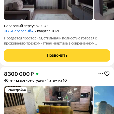
Берёзовый переулок
,
13к3
ЖК «Березовый»
, 2 квартал 2021
Продаётся просторная, стильная и полностью готовая к
проживанию трёхкомнатная квартира в современном
кирпичном доме отличный вариант для тех, кто ценит
качество, комфорт и удобство! Квартира имеет продуманную
Позвонить
и функциональную планировку, позволяющую
8 300 000
₽
40 м²
квартира-студия
4 этаж из 10
новостройка