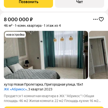
европейских производителей (Германия,Испания,Швеция)
Позвонить
Чат
отдельно кому интересно вышлю
8 000 000
₽
46 м²
1-комн. квартира
1 этаж из 4
новостройка
хутор Новая Пролетарка
,
Пригородная улица
,
1Бк1
ЖК «Абрикос»
, 3 квартал 2023
Продается 1-комнатная квартира в ЖК "Абрикос"! Общая
площадь: 46 м2 Жилая комната: 22 м2 Площадь кухни: 16 м2
Высота потолков: 3 м Квартира подходит под ипотеку: