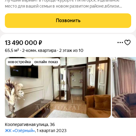
Лучший вариант в городе-курорте Пятигорск. Идеальное
место для вашей семьи в новом развитом районе,вблизи
Новопятигорского озера. Всё продумано до мелочей и
сделано для себя с огромной любовью и душой. Фото не
Позвонить
передают все масштабы и красоту данной
13 490 000
₽
65,5 м²
2-комн. квартира
2 этаж из 10
новостройка
онлайн показ
Кооперативная улица
,
36
ЖК «Озёрный»
, 1 квартал 2023