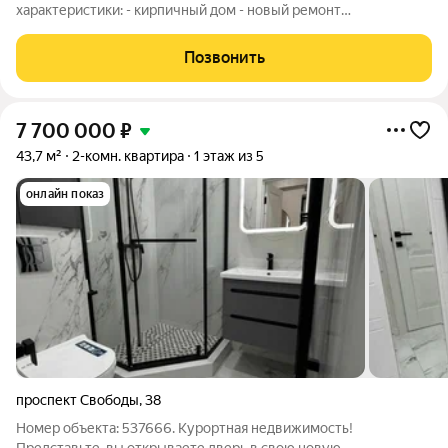
характеристики: - кирпичный дом - новый ремонт
Преимущества: - развитая инфраструктура - остается
встроенная мебель . Агентство недвижимости «Черника»
Позвонить
гарантирует безопасность и юридическую чистоту
7 700 000
₽
43,7 м²
2-комн. квартира
1 этаж из 5
онлайн показ
проспект Свободы
,
38
Номер объекта: 537666. Курортная недвижимость!