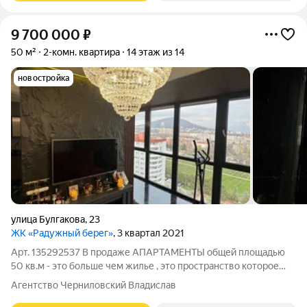
9 700 000
₽
50 м²
2-комн. квартира
14 этаж из 14
новостройка
улица Булгакова
,
23
ЖК «Радужный берег»
, 3 квартал 2021
Арт. 135292537 В продаже АПАРТАМЕНТЫ общей площадью
50 кв.м - это больше чем жилье , это пространство которое
передает ощущение жизни , стиля и уюта . Глубокий черный
Агентство Черниловский Владислав
мрамор , архитектурные линии, теплая подсветка и уютный