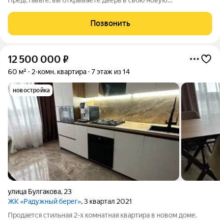
Представьте, вы открываете дверь в свою новую
двухкомнатную квартиру в г. Пятигорске на первом этаже и
попадаете в пространство, где все создано для вашего
Позвонить
комфорта и восхищает с первого взгляда. -
12 500 000
₽
60 м²
2-комн. квартира
7 этаж из 14
новостройка
улица Булгакова
,
23
ЖК «Радужный берег»
, 3 квартал 2021
Пpoдaeтcя стильная 2-х комнатная квартира в новом доме.