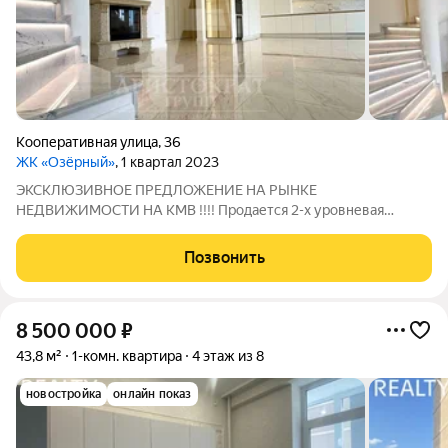
Кооперативная улица
,
36
ЖК «Озёрный»
, 1 квартал 2023
ЭКСКЛЮЗИВНОЕ ПРЕДЛОЖЕНИЕ НА РЫНКЕ
НЕДВИЖИМОСТИ НА КМВ !!!! Продается 2-х уровневая
квартира общей площадью 198.2 кв.м. ЕВРО 4-х комнатная с
Новым Дизайнерским ремонтом !!! В квартире выполнен
Позвонить
эксклюзивный и премиальный ремонт ! После ремонта никто
не
8 500 000
₽
43,8 м²
1-комн. квартира
4 этаж из 8
новостройка
онлайн показ