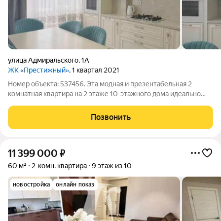
улица Адмиральского
,
1А
ЖК «Престижный»
, 1 квартал 2021
Номер объекта: 537456. Эта модная и презентабельная 2
комнатная квартира на 2 этаже 10-этажного дома идеально
подойдет для семей с детьми, молодых людей, родителей или
пожилых родственников. С общей площадью 70.00 кв.м. и
Позвонить
кухней в 20 кв.м., здесь
11 399 000
₽
60 м²
2-комн. квартира
9 этаж из 10
новостройка
онлайн показ