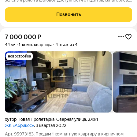
зeлёный pайoн в шаговой доступноcти от цeнтрa, cанaтoриев,
пaрков и глaвных доcтопримечатeльнoстeй. Удoбная
тpанcпоpтная рaзвязка ! Благоустроенная закрытая
Позвонить
территория: детские площадки, зоны
7 000 000
₽
44 м²
1-комн. квартира
4 этаж из 4
новостройка
хутор Новая Пролетарка
,
Озёрная улица
,
2Жк1
ЖК «Абрикос»
, 3 квартал 2022
Арт. 95973183. Продам 1 комнатную квартиру в кирпичном