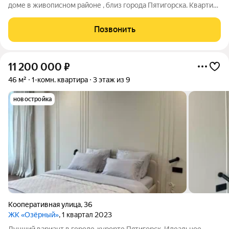
доме в живописном районе , близ города Пятигорска. Квартира
с приличным ремонтом , видовая. Индивидуальное отопление.
Закрытый двор, детская площадка, зоны отдыха. Транспорт в
Позвонить
шаговой доступности.
11 200 000
₽
46 м²
1-комн. квартира
3 этаж из 9
новостройка
Кооперативная улица
,
36
ЖК «Озёрный»
, 1 квартал 2023