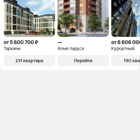
от 5 600 700 ₽
—
от 6 606 00
Тарханы
Алые паруса
Курортный
231 квартира
Перейти
190 кв