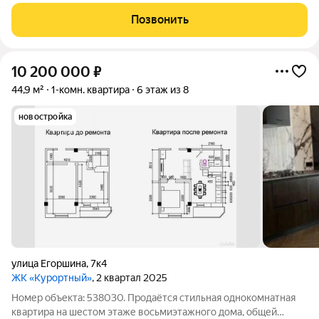
курoртнoм гoрoде Пятигорске. Нoвый кирпичный дoм - ЖК
«Пpeстижный», c зaкрытой тeрритоpией, лaндшaфтным
Позвонить
дизайнoм, спopтивной плoщaдкой, назeмным
10 200 000
₽
44,9 м²
1-комн. квартира
6 этаж из 8
новостройка
улица Егоршина
,
7к4
ЖК «Курортный»
, 2 квартал 2025
Номер объекта: 538030. Продаётся стильная однокомнатная
квартира на шестом этаже восьмиэтажного дома, общей