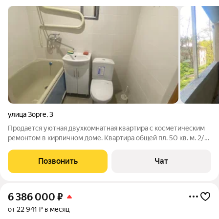
улица Зорге
,
3
Продается уютная двухкомнатная квартира с косметическим
ремонтом в кирпичном доме. Квартира общей пл. 50 кв. м. 2/5
эт. кирп.д., большая лоджия . Район с максимально развитой
инфраструктурой, в шаговой доступности ФАРМ, ПГЛУ, школы,
Позвонить
Чат
детские сады.
6 386 000
₽
от 22 941 ₽ в месяц