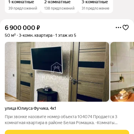
1-комнатные
2-комнатные
3-комнатные
39 предложений
138 предложений
31 предложение
6 900 000
₽
50 м²
3-комн. квартира
1 этаж из 5
улица Юлиуса Фучика
,
4к1
При звонке назовите номер объекта 104074 Продается 3
комнатная квартира в районе Белая Ромашка. -Комнаты
светлые просторные. -Санузел совмещенный. Стеклопакеты