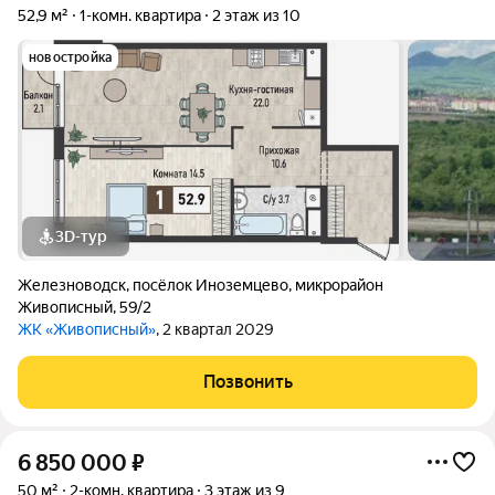
52,9 м²
1-комн. квартира
2 этаж из 10
новостройка
3D-тур
Железноводск
,
посёлок Иноземцево
,
микрорайон
Живописный
,
59/2
ЖК «Живописный»
, 2 квартал 2029
Позвонить
6 850 000
₽
50 м²
2-комн. квартира
3 этаж из 9