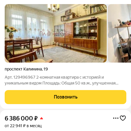
проспект Калинина
,
19
Арт. 129496967 2-комнатная квартира с историей и
уникальным видом Площадь: Общая 50 кв.м., улучшенная
планировка «рукав». Комнаты: 2 изолированные, просторная
кухня! Особенности: 2 застекленные лоджии. Вид из окон:
Позвонить
Панорама на гору Машук и
6 386 000
₽
от 22 941 ₽ в месяц