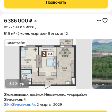
установлены. -В пешей доступности транспорт, школа, детский
Позвонить
сад. Комсомольский парк.
6 386 000
₽
от 22 941 ₽ в месяц
51,5 м²
2-комн. квартира
9 этаж из 12
новостройка
3D-тур
Железноводск
,
посёлок Иноземцево
,
микрорайон
Живописный
ЖК «Живописный»
, 2 квартал 2029