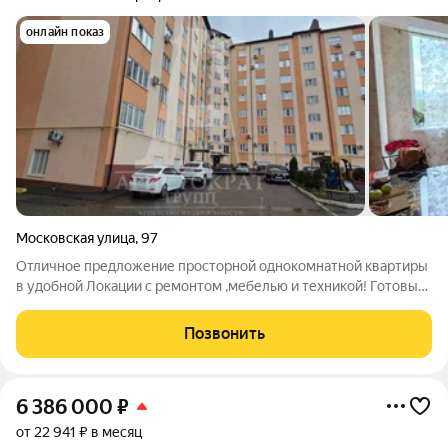
онлайн показ
Московская улица
,
97
Отличное предложение просторной однокомнатной квартиры
в удобной Локации с ремонтом ,мебелью и техникой! Готовый
вариант для сдачи! По документам 44 кв м +лоджия 6 кв м!
Дом 2017 года ,материал -кирпич ! Развитая инфраструктура
Позвонить
,закрытая территория!
6 386 000
₽
от 22 941 ₽ в месяц