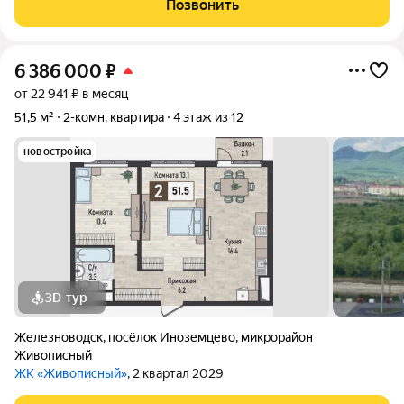
Позвонить
вид на горы Эльбрус и Бештау. Дом кирпичный,
6 386 000
₽
от 22 941 ₽ в месяц
51,5 м²
2-комн. квартира
4 этаж из 12
новостройка
3D-тур
Железноводск
,
посёлок Иноземцево
,
микрорайон
Живописный
ЖК «Живописный»
, 2 квартал 2029