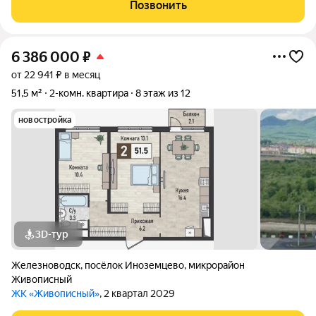
Пятигорска. Ключевые характеристики: Потрясающий вид на
Позвонить
гору Машук. Евроремонт: Современный
6 386 000
₽
от 22 941 ₽ в месяц
51,5 м²
2-комн. квартира
8 этаж из 12
новостройка
3D-тур
Железноводск
,
посёлок Иноземцево
,
микрорайон
Живописный
ЖК «Живописный»
, 2 квартал 2029