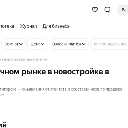
Ра
потека
Журнал
Для бизнеса
Комнат
Цена
Взнос и платёж
 в новостройке, апартаменты
чном рынке в новостройке в
тигорске — объявления от агентств и собственников по продаже
е..
ий