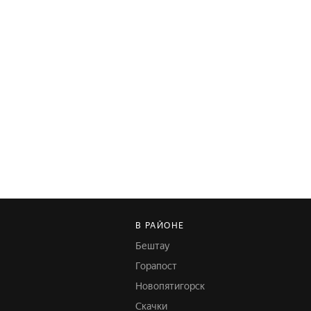
В РАЙОНЕ
Бештау
Горапост
Новопятигорск
Скачки