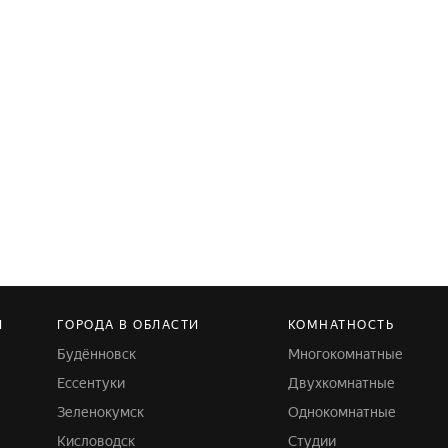
И
ГОРОДА В ОБЛАСТИ
КОМНАТНОСТЬ
Будённовск
Многокомнатные
Ессентуки
Двухкомнатные
Зеленокумск
Однокомнатные
Кисловодск
Студии