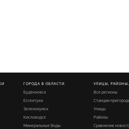
КИ
ГОРОДА В ОБЛАСТИ
УЛИЦЫ, РАЙОНЫ
Будённовск
Все регионы
Ессентуки
Станции пригоро
Зеленокумск
Улицы
Кисловодск
Районы
Минеральные Воды
Сравнение новост