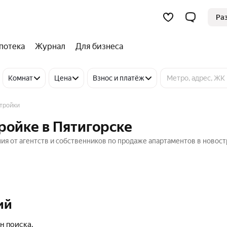
Ра
потека
Журнал
Для бизнеса
Комнат
Цена
Взнос и платёж
стройки
ройке в Пятигорске
ия от агентств и собственников по продаже апартаментов в новост
ий
н поиска.