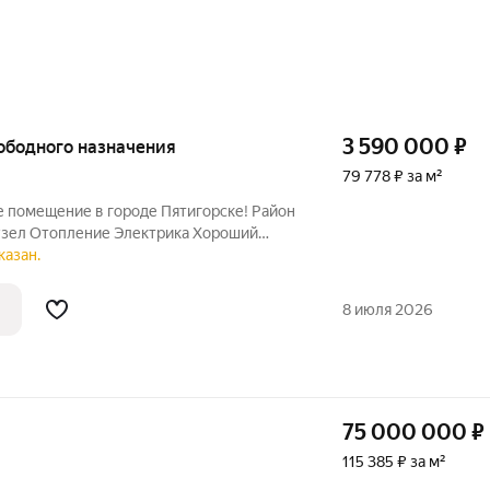
3 590 000
₽
вободного назначения
79 778 ₽ за м²
 помещение в городе Пятигорске! Район
нузел Отопление Электрика Хороший
телефону
казан.
8 июля 2026
75 000 000
₽
115 385 ₽ за м²