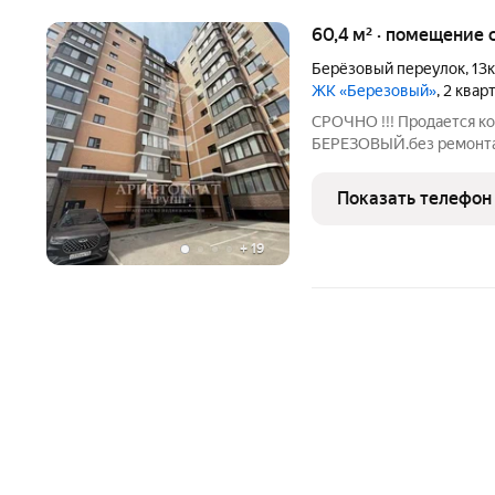
60,4 м² · помещение
Берёзовый переулок
,
13
ЖК «Березовый»
, 2 квар
СРОЧНО !!! Продается к
БЕРЕЗОВЫЙ.без ремонта !
помещения площадью от 
разных корпусах ЖК БЕР
Показать телефон
, вход между
+
19