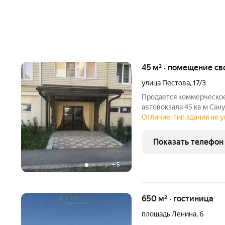
45 м² · помещение с
улица Пестова
,
17/3
Продается коммерческое
автовокзала 45 кв м Са
ремонт Все вопросы по 
Отличие: тип здания не у
Показать телефон
+
5
650 м² · гостиница
площадь Ленина
,
6