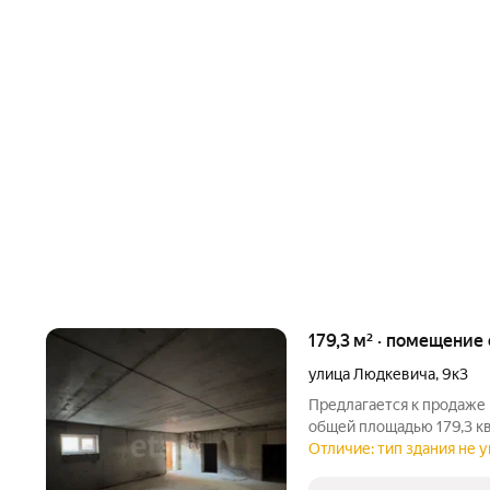
179,3 м² · помещени
улица Людкевича
,
9к3
Предлагается к продаж
общей площадью 179,3 кв.
Пятигорск, ул. Людкевич
Отличие: тип здания не у
широкого спектра видов 