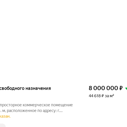
8 000 000
₽
е свободного назначения
44 618 ₽ за м²
е просторное коммерческое помещение
 м, расположенное по адресу: г.
а, 9к3. Помещение подходит для
казан.
деятельности: офиса, медицинского