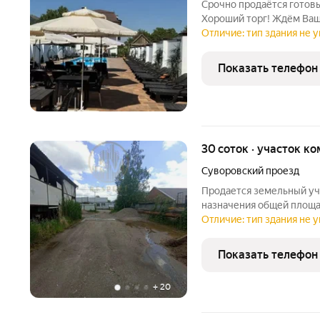
Срочно продаётся готовы
Хороший торг! Ждём Ваш
звонке сообщите, пожалу
Отличие: тип здания не у
могли предоставить ва
оперативно.
Показать телефон
30 соток · участок 
Суворовский проезд
Продается земельный уч
назначения общей площад
Суворовскому проезду по
Отличие: тип здания не у
метров длина 79 метров,
проходят рядом.
Показать телефон
+
20