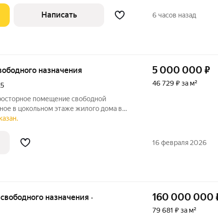
Написать
6 часов назад
5 000 000
₽
свободного назначения
46 729 ₽ за м²
к5
 просторное помещение свободной
ное в цокольном этаже жилого дома в
 районе. Основные преимущества: -
казан.
адь с удобной конфигурацией -
ещение с
16 февраля 2026
160 000 000
79 681 ₽ за м²