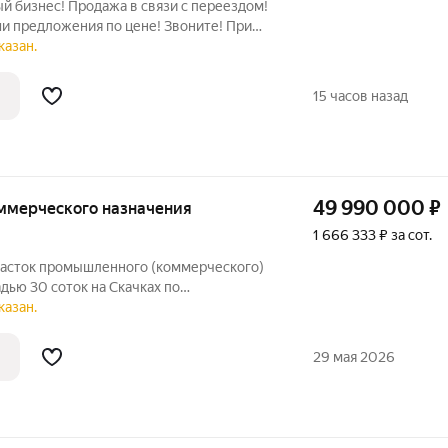
й бизнес! Продажа в связи с переездом!
и предложения по цене! Звоните! При
йста, номер объекта 4378, чтобы мы
казан.
м интересующую информацию
15 часов назад
49 990 000
₽
коммерческого назначения
1 666 333 ₽ за сот.
асток промышленного (коммерческого)
ью 30 соток на Скачках по
 красной линии . Ширина по фасаду 37
казан.
 все коммуникации либо на участке либо
29 мая 2026