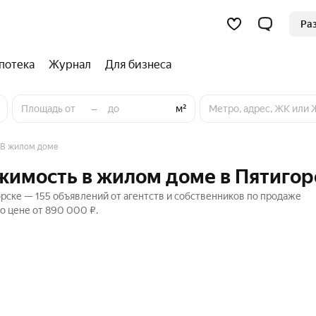
Ра
потека
Журнал
Для бизнеса
–
м²
В жилом доме
имость в жилом доме в Пятигор
ске — 155 объявлений от агентств и собственников по продаже
о цене от 890 000 ₽.