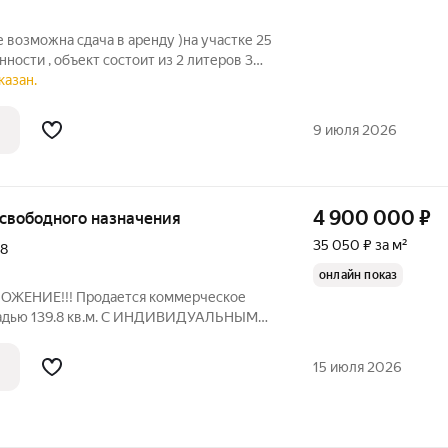
е возможна сдача в аренду )на участке 25
енности , объект состоит из 2 литеров 3
щения задействована без потерь . Сдан
казан.
. Со всеми арендаторами заключены
9 июля 2026
4 900 000
₽
е свободного назначения
35 050 ₽ за м²
к8
онлайн показ
ЕНИЕ!!! Продается коммерческое
адью 139.8 кв.м. С ИНДИВИДУАЛЬНЫМ
! В помещении заведена вода,
ия, отопление !!! Есть разные варианты
15 июля 2026
е имеет