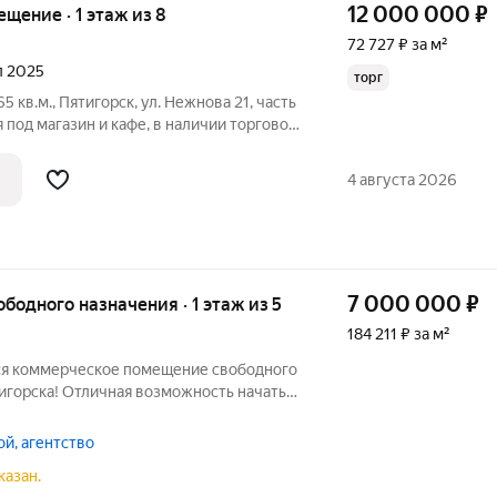
12 000 000
₽
ещение · 1 этаж из 8
72 727 ₽ за м²
ал 2025
торг
 кв.м., Пятигорск, ул. Нежнова 21, часть
под магазин и кафе, в наличии торговое
оргтехника, видеонаблюдение.
яция. Помещение готово к эксплуатации,
4 августа 2026
7 000 000
₽
ободного назначения · 1 этаж из 5
184 211 ₽ за м²
ся коммерческое помещение свободного
игорска! Отличная возможность начать
ить действующий. Уютная площадь 38 м
амые разные идеи: от офиса и студии
й, агентство
казан.