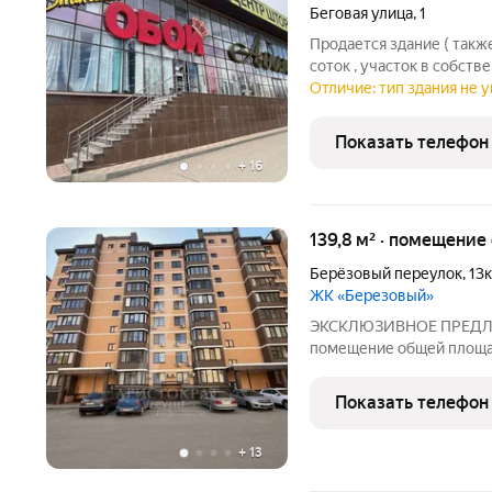
Беговая улица
,
1
Продается здание ( такж
соток , участок в собств
этажа. Вся площадь поме
Отличие: тип здания не у
каждый квадратный метр
Показать телефон
+
16
139,8 м² · помещени
Берёзовый переулок
,
13
ЖК «Березовый»
ЭКСКЛЮЗИВНОЕ ПРЕДЛОЖ
помещение общей площ
ГАЗОВЫМ ОТОПЛЕНИЕМ !!
электричество, канализац
Показать телефон
от 60 кв.м. !!! Помещени
+
13