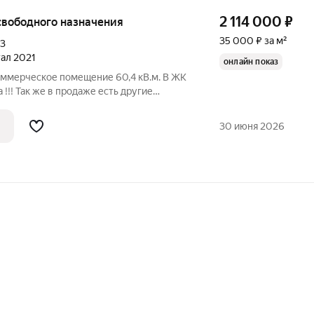
2 114 000
₽
 свободного назначения
35 000 ₽ за м²
к3
тал 2021
онлайн показ
оммерческое помещение 60,4 кВ.м. В ЖК
!! Так же в продаже есть другие
50 до 250 кв.м. С РЕМОНТОМ И БЕЗ !!!В
ЕЗОВЫЙ!!! Помещение подвального типа
30 июня 2026