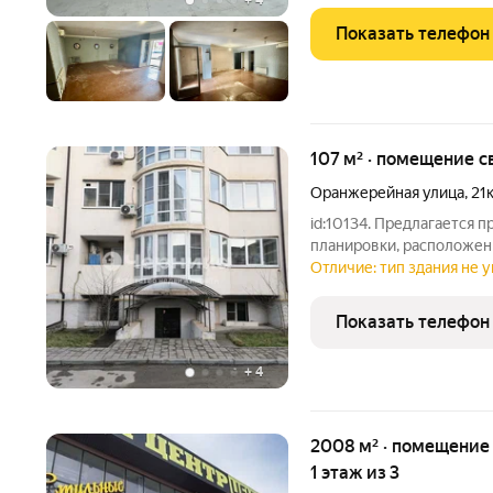
+
4
Показать телефон
107 м² · помещение 
Оранжерейная улица
,
21
id:10134. Предлагается
планировки, расположен
уютном благоустроенном
Отличие: тип здания не у
Обширная полезная площ
Просторное светлое пом
Показать телефон
+
4
2008 м² · помещение свободного назначения ·
1 этаж из 3