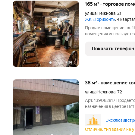
165 м² · торговое пом
улица Нежнова
,
21
ЖК «Горизонт»
, 4 кварт
Продам помещение пл. 165
помещения используется 
оборудование, мебель, 
Установлена своя вентил
Показать телефон
не требует
+
14
38 м² · помещение св
улица Нежнова
,
72
Арт. 139082817 Продает
назначения в центре Пят
свой бизнес или расшир
позволяет реализовать с
Эксклюзивстро
красоты до
Отличие: тип здания не у