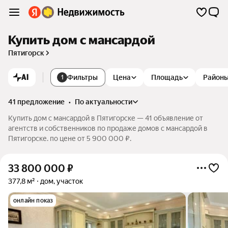
Купить дом с мансардой
Пятигорск
AI
Фильтры
Цена
Площадь
Район
1
41 предложение
•
по актуальности
Купить дом с мансардой в Пятигорске — 41 объявление от
агентств и собственников по продаже домов с мансардой в
Пятигорске. по цене от 5 900 000 ₽.
33 800 000
₽
377,8 м²
дом, участок
онлайн показ