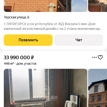
Терская улица
,
6
г. ПЯТИГОРСК р-он ул Кочубея, от ЖД Вокзала 5 мин .Дом
кирпичный эксклюзивный дизайн с на 2 этажа+жилая мансарда
без отделки, в 3 ур-х общ.150-160 м2 на каждом этаже, общая
площадь 450 м2 ,земля в собственности! 85% площади с
Позвонить
Чат
отделкой и весь готовый
33 990 000
₽
448 м²
дом, участок