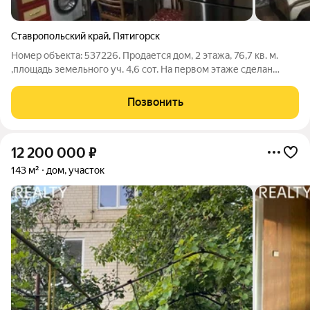
Ставропольский край
,
Пятигорск
Номер объекта: 537226. Продается дом, 2 этажа, 76,7 кв. м.
,площадь земельного уч. 4,6 сот. На первом этаже сделан
свежий ремонт. Тёплый пол на кухне, в прихожей, в ванной и в
одной из комнат. Полностью новое отопление, новая
Позвонить
электрика и трубы. На 1
12 200 000
₽
143 м²
дом, участок