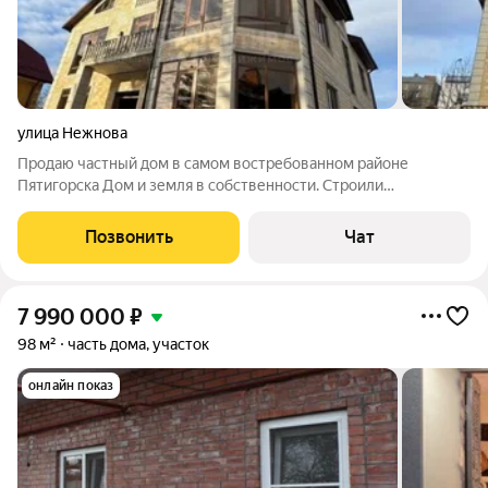
улица Нежнова
Продаю частный дом в самом востребованном районе
Пятигорска Дом и земля в собственности. Строили
качественно, для себя из дорогих стройматериалов Участок
ровный, дом 2 этажа + мансарда и цокольный этаж Все
Позвонить
Чат
коммуникации подведены и подключены, газ по
7 990 000
₽
98 м²
часть дома, участок
онлайн показ