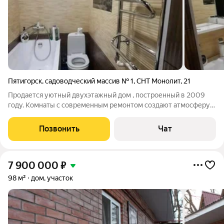
Пятигорск
,
садоводческий массив № 1
,
СНТ Монолит
,
21
Продается уютный двухэтажный дом , построенный в 2009
году. Комнаты с современным ремонтом создают атмосферу
комфорта и уюта. На первом этаже расположена
кухня,прихожая,2 комнаты и совместный санузел. На втором
Позвонить
Чат
мансардном этаже 39 квадратов
7 900 000
₽
98 м²
дом, участок