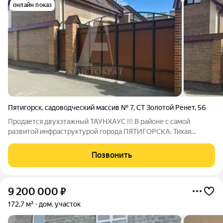
онлайн показ
Пятигорск
,
садоводческий массив № 7
,
СТ Золотой Ренет
,
56
Продается двухэтажный ТАУНХАУС !!! В районе с самой
развитой инфраструктурой города ПЯТИГОРСКА. Тихая
тупиковая улица Общей площадью 129,6 кв.м. На участке 2,13
сотки в СОБСТВЕННОСТИ! 1 этаж : просторная кухня гостиная
Позвонить
с выходом на задний двор , холл
9 200 000
₽
172,7 м²
дом, участок