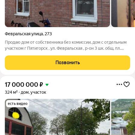
Февральская улица
,
273
Продаю дом от собственника без комиссии, дом с отдельным
участком г Пятигорск , ул. Февральская , р-он 3 шк. общ. пл.
98м2 первый этаж-54м , два отдельных входа на 2 и 3 комнаты
с 3 санузлами и душевыми кабинами. Мансарда жилая-44м2,
Позвонить
там отдельные
17 000 000
₽
324 м²
дом, участок
есть видео