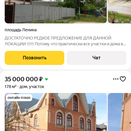
площадь Ленина
ДОСТАТОЧНО РЕДКОЕ ПРЕДЛОЖЕНИЕ ДЛЯ ДАННОЙ
ЛОКАЦИИ !!!!!! Потому что практически все участки и дома в
данном районе давно распределены и проданы !!!! Продаётся
трёх этажный кирпичный дом общей площадью 324 кв.м
Позвонить
Чат
+105,8 кв.м отапливаемая мансарда ,
35 000 000
₽
178 м²
дом, участок
онлайн показ