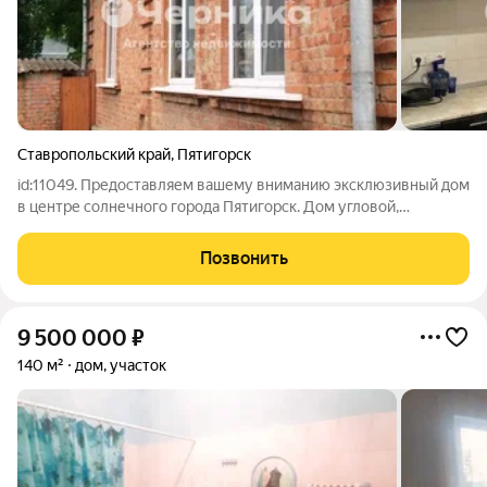
Ставропольский край
,
Пятигорск
id:11049. Предоставляем вашему вниманию эксклюзивный дом
в центре солнечного города Пятигорск. Дом угловoй,
отдeльнoстоящий, кирпичный. В 5 минут ходьбы дo ж/д
вoкзaлa, так же в шаговой доступности цeнтрaльная aллея
Позвонить
гopодa и парка им.Кировa. Земля в
9 500 000
₽
140 м²
дом, участок