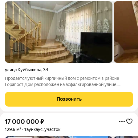
улица Куйбышева
,
34
Продаётся уютный кирпичный дом с ремонтом в районе
Горапост Дом расположен на асфальтированной улице,
удобный большой заезд. Отличный вариант для комфортной
жизни заезжай и живи, ничего делать не нужно. О доме:
Позвонить
Кирпичный 2-этажный дом Общая
17 000 000
₽
129,6 м²
таунхаус, участок