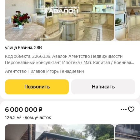
улица Разина
,
28В
Код объекта: 2266335. Авалон Агентство Недвижимости
Персональный консультант Ипотека / Мат. Капитал / Военная
ипотека Юр. Сопровождение. СРОЧНО Уникальное
Агентство Пилавов Игорь Генадиевич
предложение для ценителей уюта, тишины и созерцания
видов. Кирпичный дом построен по
Позвонить
Написать
6 000 000
₽
126,2 м²
дом, участок