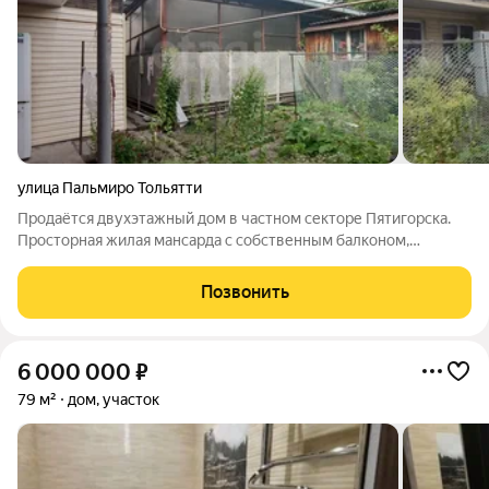
улица Пальмиро Тольятти
Продаётся двухэтажный дом в частном секторе Пятигорска.
Просторная жилая мансарда с собственным балконом,
отдельная мастерская и гараж всё на участке. Район
экологичный, с дружелюбными соседями, при этом
Позвонить
транспортная развязка удобная. Дом отлично
6 000 000
₽
79 м²
дом, участок