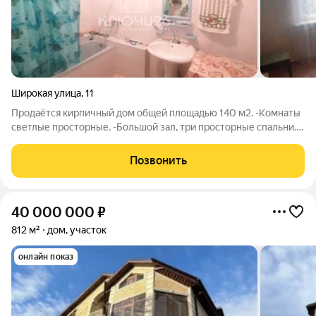
Широкая улица
,
11
Продаётся кирпичный дом общей площадью 140 м2. -Комнаты
светлые просторные. -Большой зал, три просторные спальни.
-Санузел совмещенный. -Имеется мансарда, подвал, крытый
двор, огородик. Развитая инфраструктура в пещей
Позвонить
доступности транспорт АН
40 000 000
₽
812 м²
дом, участок
онлайн показ