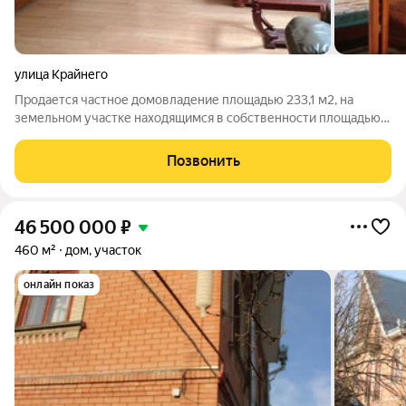
улица Крайнего
Продается частное домовладение площадью 233,1 м2, на
земельном участке находящимся в собственности площадью
271 м2 в курортной зоне Пятигорска. Дом 3-х этажный, состоит
из двух строений, кирпичный 1927 г., и монолитный 1990 г.
Позвонить
постройки. Количество
46 500 000
₽
460 м²
дом, участок
онлайн показ