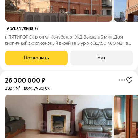
Терская улица
,
6
г. ПЯТИГОРСК р-он ул Кочубея, от ЖД Вокзала 5 мин .Дом
кирпичный эксклюзивный дизайн в 3 ур-х общ.150-160 м2 на
каждом этаже, общая площадь 450 м2 с на 2 этажах отдельные
квартиры : на 1-м этаже-2 кв и 3 ком. кв , на 2 этаже 2 ком
Позвонить
Чат
кв.+студия 46м2+
26 000 000
₽
233,1 м²
дом, участок