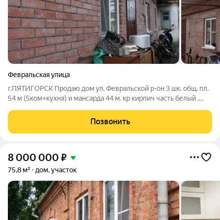
Февральская улица
г.ПЯТИГОРСК Продаю дом ул. Февральской р-он 3 шк. общ. пл.
54 м (5ком+кухня) и мансарда 44 м. кр кирпич часть белый .
Два отд. входа, 4ком.+кухня, разделено на 2отд кв-ры :1ком c
кух 20м, и 2 ком. с кух 34м. Жилая мансарда утеплена с полами
Позвонить
под
8 000 000
₽
75,8 м²
дом, участок