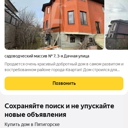
садоводческий массив № 7
,
3-я Дачная улица
Продается очень красивый добротный дом в самом развитом и
востребованном районе города-Квартал! Дом строился для
себя,с использованием самых качественных материалов.
Общая площадь дома 348 кв,в доме два
Позвонить
этажа+мансарда+полноценный цокольный этаж! В
Сохраняйте поиск и не упускайте
новые объявления
Купить дом в Пятигорске