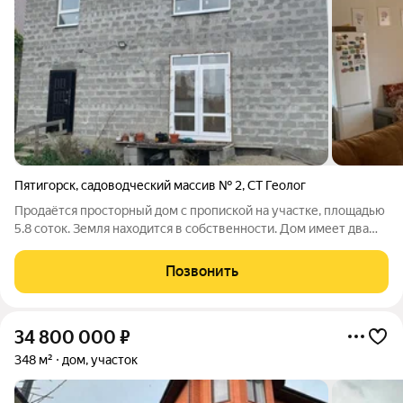
Пятигорск
,
садоводческий массив № 2
,
СТ Геолог
Продаётся просторный дом с пропиской на участке, площадью
5.8 соток. Земля находится в собственности. Дом имеет два
полноценных этажа. На первом этаже расположена кухня-
гостиная, площадью 34 кв. м., две просторные спальни по 15 кв.
Позвонить
м., душевая,
34 800 000
₽
348 м²
дом, участок