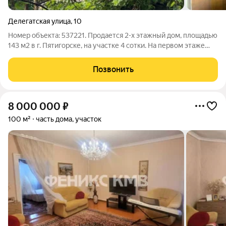
Делегатская улица
,
10
Номер объекта: 537221. Продается 2-х этажный дом, площадью
143 м2 в г. Пятигорске, на участке 4 сотки. На первом этаже
встроенный гараж (26,5 м2), кухня (17,8 м2) с подвальным
помещением по периметру кухни, раздельный санузел. На
Позвонить
втором этаже большой
8 000 000
₽
100 м²
часть дома, участок