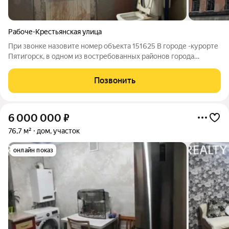
Рабоче-Крестьянская улица
При звонке назовите номер объекта 151625 В городе -курорте
Пятигорск, в одном из востребованных районов города
продается дом 450 кв. М. на 4 сотках земли. -Цоколь: есть окна,
2 большие комнаты, отдельная котельная, и прихожая -Первый
Позвонить
этаж: кухня,
6 000 000
₽
76,7 м²
дом, участок
онлайн показ