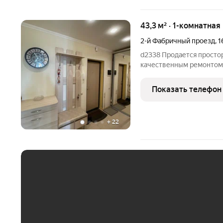
43,3 м² · 1-комнатная
2-й Фабричный проезд
,
1
d2338 Продается простор
качественным ремонтом н
Пушкино, 2-й Фабричный п
кухня-гостиная 18 кв.м., 
Показать телефон
+
22
ЕЖЕМЕСЯЧНЫЙ ПЛАТЁ