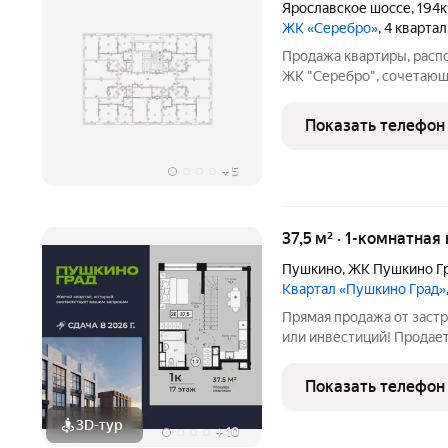
Ярославское шоссе
,
194к
ЖК «Серебро»
, 4 кварта
Продажа квартиры, расп
ЖК "Серебро", сочетающи
городской инфраструкту
берега реки Серебрянка, 
Показать телефон
гармонию
+
5
37,5 м² · 1-комнатная
Пушкино
,
ЖК Пушкино Г
Квартал «Пушкино Град»
Прямая продажа от застройщика идеальная квар
или инвестиций! Продает
на 17 этаже 17 этажного 
бизнес-лайт «Пушкино Гр
Показать телефон
3D-тур
+
10