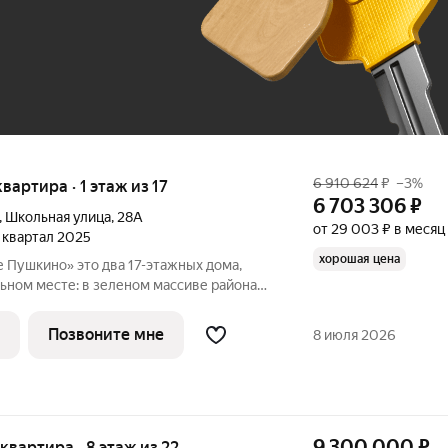
До 100 тыс. ₽
6 910 624
₽
–3%
 квартира · 1 этаж из 17
6 703 306
₽
,
Школьная улица
,
28А
от 29 003 ₽ в месяц
3 квартал 2025
хорошая цена
а 17-этажных дома,
ьном месте: в зеленом массиве района
чинского водохранилища. Главная
Позвоните мне
8 июля 2026
е Пушкино»
9 300 000
₽
я квартира · 8 этаж из 22