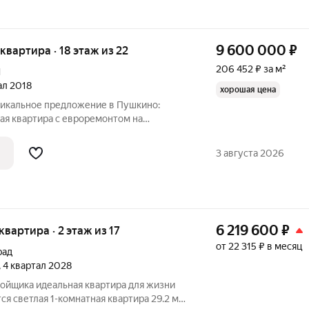
9 600 000
₽
я квартира · 18 этаж из 22
206 452 ₽ за м²
1
тал 2018
хорошая цена
Уникальное предложение в Пушкино:
ая квартира с евроремонтом на
1. Квартира расположена на 18 этаже 22-
ма, построенного в 2022 году. Общая
3 августа 2026
6 219 600
₽
 квартира · 2 этаж из 17
от 22 315 ₽ в месяц
рад
, 4 квартал 2028
тира для жизни
ся светлая 1-комнатная квартира 29.2 м