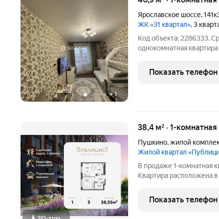
Ярославское шоссе
,
141к
ЖК «31 квартал»
, 3 квар
Код объекта: 2286333. С
однокомнатная квартира 
Этот объект идеальное решение для тех, кто ценит комфорт и
качество жизни. Квартир
Показать телефон
+
1
38,4 м² · 1-комнатная
Пушкино
,
жилой комплек
Жилой квартал «Публиц
В продаже 1-комнатная кв
Квартира расположена 
"Публицист" от DOGMA, в
квартира площадью 62.46
Показать телефон
расположена в совреме
3D-тур