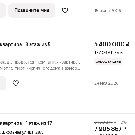
ома (подъезд 1) в жилом квартале класса
ад». None Почему это выгодно: 1.
Позвоните мне
15 июня 2026
5 400 000
₽
 квартира · 3 этаж из 5
177 049 ₽ за м²
хорошая цена
ова, д.5 продается 1 комнатная квартира в
 эт./ 5-ти эт. кирпичного дома. Размеры
 30,5 кв.метра/ 18 кв.метра/ 6 кв.метра;
з балкона, с газовой колонкой.
24 мая 2026
8 150 377
₽
–3%
 квартира · 1 этаж из 17
7 905 867
₽
,
Школьная улица
,
28А