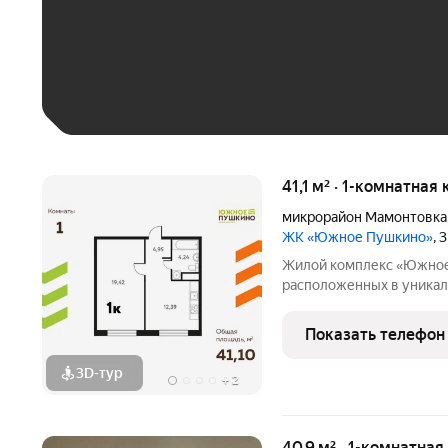
До 30 тыс. ₽
До 50 тыс. ₽
До 70 тыс. ₽
Больше 100 тыс. ₽
41,1 м² · 1-комнатная
микрорайон Мамонтовка
ЖК «Южное Пушкино»
, 
Жилой комплекс «Южное Пушкино» это дв
расположенных в уникал
Мамонтовка на берегу У
особенность сочетание уединённости и развитой
Показать телефон
инфраструктуры. «Южно
3D-тур
+
2
40,9 м² · 1-комнатна