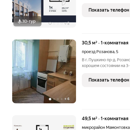
на 2 этаже 17 этажного д
бизнес-лайт «Пушкино Гр
Показать телефон
Удобная
3D-тур
+
8
30,5 м² · 1-комнатная
проезд Розанова
,
5
В г. Пушкино пр-д. Розан
хорошем состоянии на 3-м
квартиры - общая площадь
санузел совмещенный, бе
Показать телефон
+
6
49,5 м² · 1-комнатная
микрорайон Мамонтовка