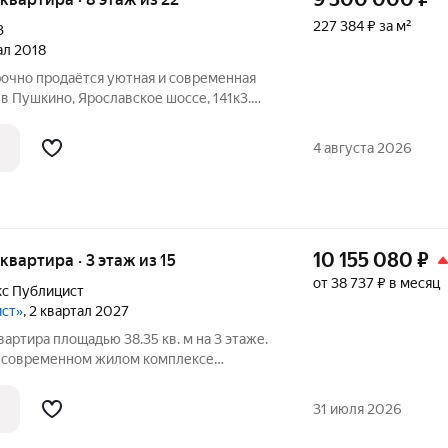
227 384 ₽ за м²
3
тал 2018
рочно продаётся уютная и современная
в Пушкино, Ярославское шоссе, 141к3.
а расположена на 8 этаже 22-этажного
4 августа 2026
10 155 080
₽
 квартира · 3 этаж из 15
от 38 737 ₽ в месяц
с Публицист
ист»
, 2 квартал 2027
артира площадью 38.35 кв. м на 3 этаже.
в современном жилом комплексе
 корпусе 7. В продаже 2-комнатная
 кв. м на 10 этаже. Квартира
31 июля 2026
нном