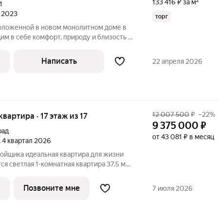
133 416 ₽ за м²
1
л 2023
торг
оложенной в новом монолитном доме в
м в себе комфорт, природу и близость к
ре. Жилой комплекс расположен вблизи
идеально подходит для тех, кто ценит
Написать
22 апреля 2026
12 007 500
₽
–22%
 квартира · 17 этаж из 17
9 375 000
₽
рад
от 43 081 ₽ в месяц
, 4 квартал 2026
тира для жизни
ся светлая 1-комнатная квартира 37.5 м
дома (подъезд 1) в жилом квартале класса
ад». Без отделки - создай свой
Позвоните мне
7 июля 2026