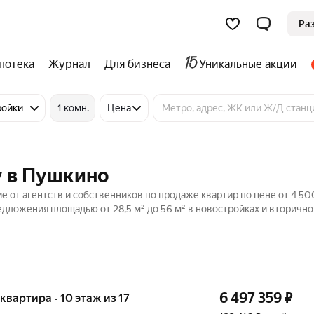
Ра
потека
Журнал
Для бизнеса
Уникальные акции
ройки
1 комн.
Цена
у в Пушкино
 от агентств и собственников по продаже квартир по цене от 4 50
едложения площадью от 28,5 м² до 56 м² в новостройках и вторичн
6 497 359
₽
 квартира · 10 этаж из 17