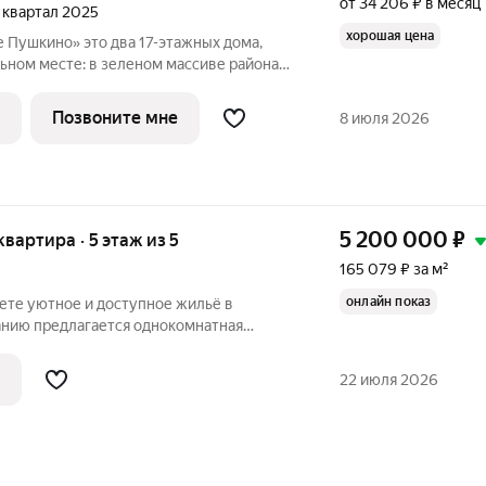
от 34 206 ₽ в месяц
3 квартал 2025
хорошая цена
а 17-этажных дома,
ьном месте: в зеленом массиве района
чинского водохранилища. Главная
Позвоните мне
8 июля 2026
е Пушкино»
5 200 000
₽
 квартира · 5 этаж из 5
165 079 ₽ за м²
онлайн показ
щете уютное и доступное жильё в
 для молодых
 расположена на 5 этаже пятиэтажного
22 июля 2026