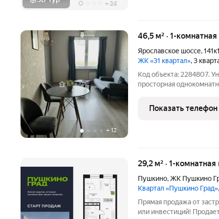
+
26
46,5 м² · 1-комнатна
Ярославское шоссе
,
141к
ЖК «31 квартал»
, 3 квар
Код объекта: 2284807. 
просторная однокомнатн
Ярославском шоссе, 141к
этажного монолитного до
Показать телефон
площадь квартиры
+
12
29,2 м² · 1-комнатная
Пушкино
,
ЖК Пушкино Г
Квартал «Пушкино Град»
Прямая продажа от застройщика идеальная квар
или инвестиций! Продает