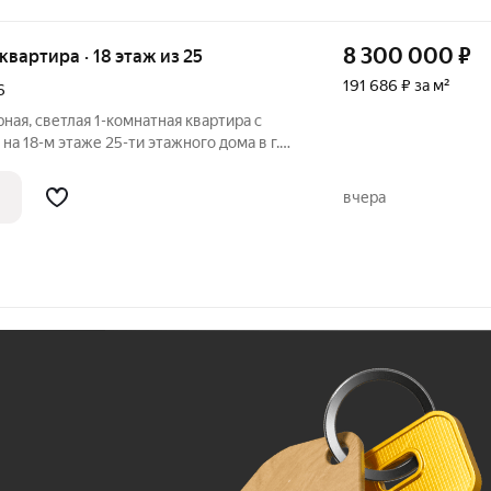
8 300 000
₽
 квартира · 18 этаж из 25
191 686 ₽ за м²
6
ная, светлая 1-комнатная квартира с
а 18-м этаже 25-ти этажного дома в г.
роезд, д. 16. Общая площадь 43,3 кв.м.,
комната 9 кв.м.. В квартире утепленная,
вчера
Ж