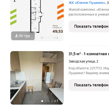
ЖК «Южное Пушкино»
, 
Жилой комплекс «Южное Пушкино» это дв
расположенных в уникал
Мамонтовка на берегу У
особенность сочетание уединённости и развитой
Показать телефон
инфраструктуры. «Южно
3D-тур
+
2
31,5 м² · 1-комнатная
Заводская улица
,
2
Код объекта: 2217112. И
Пушкине? Вашему вниманию предлагается однокомнатная
квартира на Заводской улице, 2 идеальный выбор
специалистов! Квартира
Показать телефон
кирпичного дома 1973
+
7