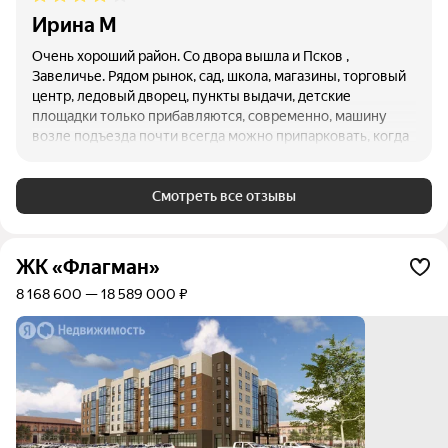
Ирина М
Очень хороший район. Со двора вышла и Псков ,
Завеличье. Рядом рынок, сад, школа, магазины, торговый
центр, ледовый дворец, пункты выдачи, детские
площадки только прибавляются, современно, машину
возле подъезда почти всегда можно припарковать, когда
их больше, это приезжие строители и рабочие, что
ремонт делают, уже проведен газ, уборку делают хорошо
как в подъезде, так и на улице. Когда было очень много
Смотреть все отзывы
снега, собирались убирать 1 день, убирали 3 дня, так как
снег валил, что в других районах, где плохо убирали,
буксуешь на машине, не выехать толком. В основном тут
ЖК «Флагман»
живут семейные. Чуть позже еще один проезд будет,
8 168 600 — 18 589 000 ₽
дорога в сторону Родины , освещение есть, от дома
управления елки везде наряжали нам ставили,
цветы,кусты посадили , очень красиво, современно.
Надеюсь, не разочаруюсь и все будет с каждым разом
лучше.