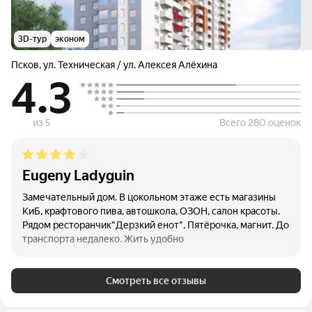
усыпаешь под пение птиц... дорога не сквозная ..утром
машины уехали с хозяевами на работу- вечером
приехали.. воздух на чистейший с д.Родина не сравнить-
3D-тур
эконом
там просто апокалипсис((. До города 15 минут. Каждые 20
минут ходят регулярные автобусы. Если кто-то мечтал о
Псков
,
ул. Техническая / ул. Алексея Алёхина
рае)))) то вам сюда
4.3
из 5
Всего 280 оценок
Eugeny Ladyguin
Замечательный дом. В цокольном этаже есть магазины
КиБ, крафтового пива, автошкола, ОЗОН, салон красоты.
Рядом ресторанчик"Дерзкий енот", Пятёрочка, магнит. До
транспорта недалеко. Жить удобно
Смотреть все отзывы