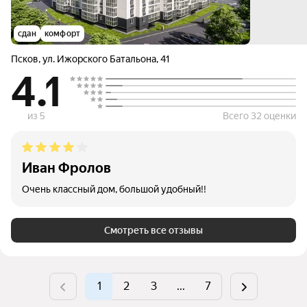
сдан
комфорт
Псков
,
ул. Ижорского Батальона
,
41
4.1
из 5
Всего 32 оценки
Иван Фролов
Очень классный дом, большой удобный!!
Смотреть все отзывы
1
2
3
...
7