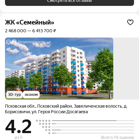
Смотреть все отзывы
ЖК «Семейный»
2 468 000 — 6 413 700 ₽
3D-тур
эконом
Псковская обл.
,
Псковский район
,
Завеличенская волость
,
д.
Борисовичи
,
ул. Героя России Досягаева
4.2
из 5
Всего 19 оценок