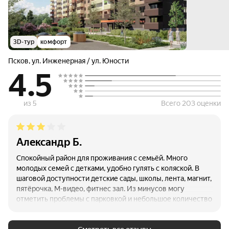
3D-тур
комфорт
Псков
,
ул. Инженерная / ул. Юности
4.5
из 5
Всего 203 оценки
Александр Б.
Спокойный район для проживания с семьёй. Много
молодых семей с детками, удобно гулять с коляской. В
шаговой доступности детские сады, школы, лента, магнит,
пятёрочка, М-видео, фитнес зал. Из минусов могу
отметить проблемы с парковкой и небольшое количество
деревьев, так как молодой район.