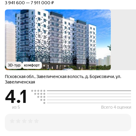
3 941 600 — 7 911 000 ₽
3D-тур
комфорт
Псковская обл.
,
Завеличенская волость
,
д. Борисовичи
,
ул.
Завеличенская
4.1
из 5
Всего 4 оценки