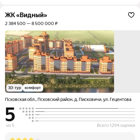
ЖК «Видный»
2 384 500 — 8 500 000 ₽
3D-тур
комфорт
Псковская обл.
,
Псковский район
,
д. Писковичи
,
ул. Гецентова
5
из 5
Всего 1294 оценки