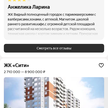
Анжелика Ларина
ЖК Видный полноценный городок с парикмахерскими с
валберисами,зонами, с аптекой, Магнитом ,школой
раннего развития,кафе,с огромной детской площадкой
рассчитанной на несколько возрастов. Рядом конюшня,
теннисная школа с кортом зимним и летним. Прекрасная
набережная с кованно- варенным лесничным спуском с
фонарями и скамейками к воде.. смотровая площадка...
малый бизнес предоставляет и плавучий домики ,и
Смотреть все отзывы
небольшие яхты,катера, скутеры, экскурсии по реке, по
рукавам реки, доски для индивидуального плавания.
Бассейн с подогреваемой водой с тремя зонами: для
ЖК «Сити»
грудного возраста, для деток постарше и взрослые
2 710 000 — 8 900 000 ₽
дорожки, плюс душ по обе стороны дорожек ,разные
парилки. В 10 минутах ходьбы от Видного ещё один
Магнит и Пятёрочка, 2 аптеки и почта, Семейная столовая
по разумным ценам с великолепными блюдами и
выпечкой, который к вечеру не остаётся. На центральном
пятачке каждую неделю привоз сельской продукции
:мясо и молочных продуктов, а также овощи и фрукты.
Прекрасное тихое местечко, в котором просыпаешься и