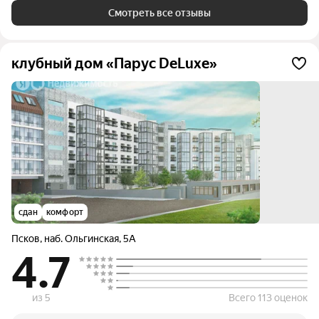
Смотреть все отзывы
клубный дом «Парус DeLuxe»
сдан
комфорт
Псков
,
наб. Ольгинская
,
5А
4.7
из 5
Всего 113 оценок