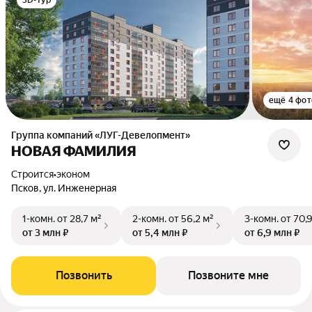
3D-тур
ещё 4 фот
Группа компаний «ЛУГ-Девелопмент»
НОВАЯ ФАМИЛИЯ
Строится
•
эконом
Псков, ул. Инженерная
1-комн.
от 28,7 м²
2-комн.
от 56,2 м²
3-комн.
от 70,
от 3 млн ₽
от 5,4 млн ₽
от 6,9 млн ₽
Позвонить
Позвоните мне