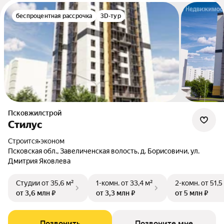
беспроцентная рассрочка
3D-тур
Псковжилстрой
Стилус
Строится
•
эконом
Псковская обл., Завеличенская волость, д. Борисовичи, ул.
Дмитрия Яковлева
Студии
от 35,6 м²
1-комн.
от 33,4 м²
2-комн.
от 51,5
от 3,6 млн ₽
от 3,3 млн ₽
от 5 млн ₽
Позвонить
Позвоните мне