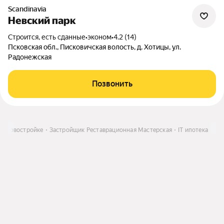
Scandinavia
Невский парк
Строится, есть сданные
•
эконом
•
4.2 (14)
Псковская обл., Писковичская волость, д. Хотицы, ул.
Радонежская
Позвонить
 в новостройке
Застройщик Реставрационная Мастерская
IT ипотека