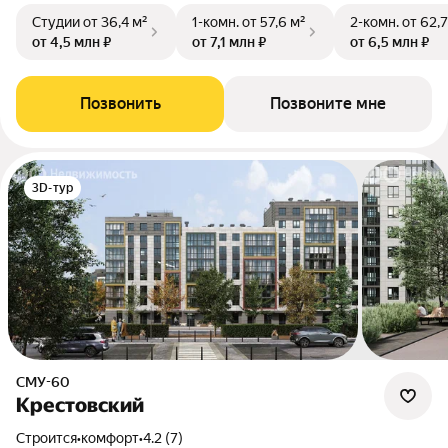
Студии
от 36,4 м²
1-комн.
от 57,6 м²
2-комн.
от 62,7
от 4,5 млн ₽
от 7,1 млн ₽
от 6,5 млн ₽
Позвонить
Позвоните мне
3D-тур
СМУ-60
Крестовский
Строится
•
комфорт
•
4.2 (7)