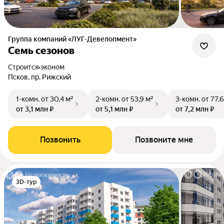
Группа компаний «ЛУГ-Девелопмент»
Семь сезонов
Строится
•
эконом
Псков, пр. Рижский
1-комн.
от 30,4 м²
2-комн.
от 53,9 м²
3-комн.
от 77,6
от 3,1 млн ₽
от 5,1 млн ₽
от 7,2 млн ₽
Позвонить
Позвоните мне
3D-тур