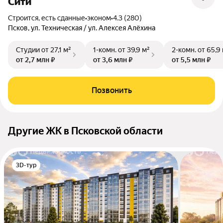
Сити
Строится, есть сданные
•
эконом
•
4.3 (280)
Псков, ул. Техническая / ул. Алексея Алёхина
Студии
от 27,1 м²
1-комн.
от 39,9 м²
2-комн.
от 65,9
от 2,7 млн ₽
от 3,6 млн ₽
от 5,5 млн ₽
Позвонить
Другие ЖК в Псковской области
3D-тур