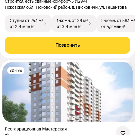
Строится, есть сданные
•
комфорт
•
5 (1294)
Псковская обл., Псковский район, д. Писковичи, ул. Гецентова
Студии
от 25,1 м²
1-комн.
от 39 м²
2-комн.
от 58,1 м
от 2,4 млн ₽
от 3,4 млн ₽
от 5,2 млн ₽
Позвонить
3D-тур
Реставрационная Мастерская