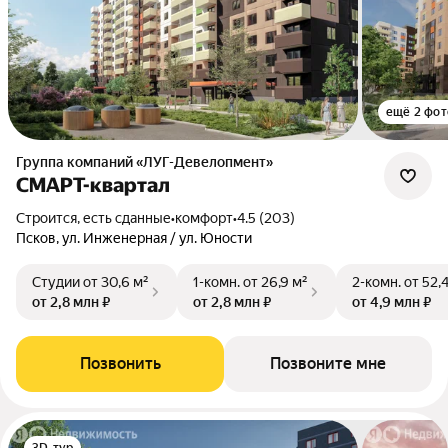
ещё 2 фот
Группа компаний «ЛУГ-Девелопмент»
СМАРТ-квартал
Строится, есть сданные
•
комфорт
•
4.5 (203)
Псков, ул. Инженерная / ул. Юности
Студии
от 30,6 м²
1-комн.
от 26,9 м²
2-комн.
от 52,
от 2,8 млн ₽
от 2,8 млн ₽
от 4,9 млн ₽
Позвонить
Позвоните мне