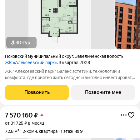
3D-тур
Псковский муниципальный округ
,
Завеличенская волость
ЖК «Алексеевский парк»
, 3 квартал 2028
ЖК "Алексеевский парк" Баланс эстетики, технологий и
комфорта, где приятно жить сегодня и выгодно инвестировать
в будущее Жилой комплекс «Алексеевский парк»
современный проект комфорт класса в развивающемся
Позвонить
Позвоните мне
районе дальнего Завеличья. Дом выполнен в
7 570 160
₽
от 31 725 ₽ в месяц
72,8 м²
2-комн. квартира
1 этаж из 9