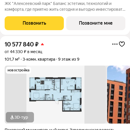
ЖК "Алексеевский парк" Баланс эстетики, технологий и
комфорта, где приятно жить сегодня и выгодно инвестировать
в будущее Жилой комплекс «Алексеевский парк»
современный проект комфорт класса в развивающемся
Позвонить
Позвоните мне
районе дальнего Завеличья. Дом выполнен в
10 577 840
₽
от 44 330 ₽ в месяц
101,7 м²
3-комн. квартира
9 этаж из 9
новостройка
3D-тур