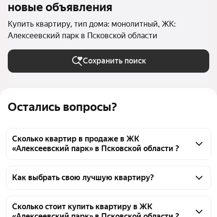
новые объявления
Купить квартиру, тип дома: монолитный, ЖК:
Алексеевский парк в Псковской области
Сохранить поиск
Остались вопросы?
Сколько квартир в продаже в ЖК
«Алексеевский парк» в Псковской области ?
На Яндекс Недвижимости в продаже в ЖК 
«Алексеевский парк» в Псковской области 85 
Как выбрать свою лучшую квартиру?
квартир 85 объявлений от застройщиков
Чтобы купить квартиру в монолитном доме в ЖК 
«Алексеевский парк», воспользуйтесь тепловой 
Сколько стоит купить квартиру в ЖК
«Алексеевский парк» в Псковской области ?