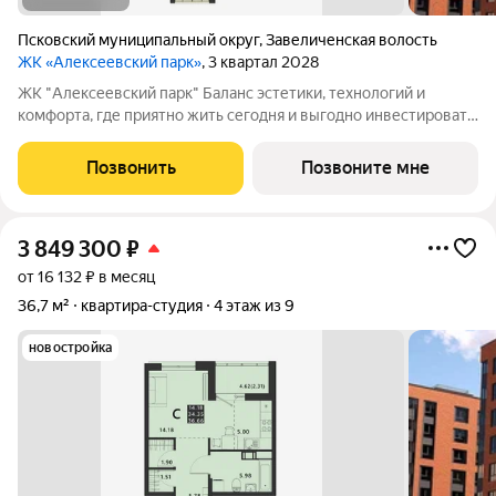
Псковский муниципальный округ
,
Завеличенская волость
ЖК «Алексеевский парк»
, 3 квартал 2028
ЖК "Алексеевский парк" Баланс эстетики, технологий и
комфорта, где приятно жить сегодня и выгодно инвестировать
в будущее Жилой комплекс «Алексеевский парк»
современный проект комфорт класса в развивающемся
Позвонить
Позвоните мне
районе дальнего Завеличья. Дом выполнен в
3 849 300
₽
от 16 132 ₽ в месяц
36,7 м²
квартира-студия
4 этаж из 9
новостройка