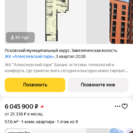
3D-тур
Псковский муниципальный округ
,
Завеличенская волость
ЖК «Алексеевский парк»
, 3 квартал 2028
ЖК "Алексеевский парк" Баланс эстетики, технологий и
комфорта, где приятно жить сегодня и выгодно инвестировать
в будущее Жилой комплекс «Алексеевский парк»
современный проект комфорт класса в развивающемся
Позвонить
Позвоните мне
районе дальнего Завеличья. Дом выполнен в
6 045 900
₽
от 25 338 ₽ в месяц
57,6 м²
1-комн. квартира
1 этаж из 9