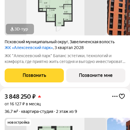
3D-тур
Псковский муниципальный округ
,
Завеличенская волость
ЖК «Алексеевский парк»
, 3 квартал 2028
ЖК "Алексеевский парк" Баланс эстетики, технологий и
комфорта, где приятно жить сегодня и выгодно инвестировать
в будущее Жилой комплекс «Алексеевский парк»
современный проект комфорт класса в развивающемся
Позвонить
Позвоните мне
районе дальнего Завеличья. Дом выполнен в
3 848 250
₽
от 16 127 ₽ в месяц
36,7 м²
квартира-студия
2 этаж из 9
новостройка