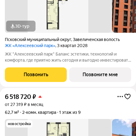
3D-тур
Псковский муниципальный округ
,
Завеличенская волость
ЖК «Алексеевский парк»
, 3 квартал 2028
ЖК "Алексеевский парк" Баланс эстетики, технологий и
комфорта, где приятно жить сегодня и выгодно инвестировать
в будущее Жилой комплекс «Алексеевский парк»
современный проект комфорт класса в развивающемся
Позвонить
Позвоните мне
районе дальнего Завеличья. Дом выполнен в
6 518 720
₽
от 27 319 ₽ в месяц
62,7 м²
2-комн. квартира
1 этаж из 9
новостройка