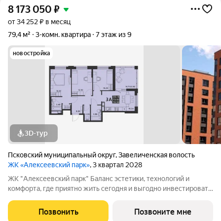
8 173 050
₽
от 34 252 ₽ в месяц
79,4 м²
3-комн. квартира
7 этаж из 9
новостройка
3D-тур
Псковский муниципальный округ
,
Завеличенская волость
ЖК «Алексеевский парк»
, 3 квартал 2028
ЖК "Алексеевский парк" Баланс эстетики, технологий и
комфорта, где приятно жить сегодня и выгодно инвестировать
в будущее Жилой комплекс «Алексеевский парк»
современный проект комфорт класса в развивающемся
Позвонить
Позвоните мне
районе дальнего Завеличья. Дом выполнен в