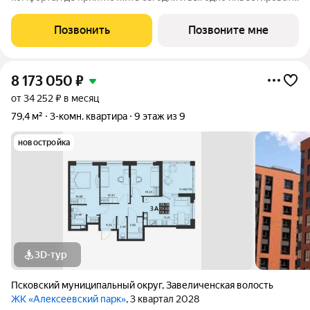
в будущее Жилой комплекс «Алексеевский парк»
современный проект комфорт класса в развивающемся
Позвонить
Позвоните мне
районе дальнего Завеличья. Дом выполнен в
8 173 050
₽
от 34 252 ₽ в месяц
79,4 м²
3-комн. квартира
9 этаж из 9
новостройка
3D-тур
Псковский муниципальный округ
,
Завеличенская волость
ЖК «Алексеевский парк»
, 3 квартал 2028