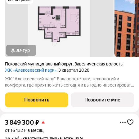
новостройка
3D-тур
Псковский муниципальный округ
,
Завеличенская волость
ЖК «Алексеевский парк»
, 3 квартал 2028
ЖК "Алексеевский парк" Баланс эстетики, технологий и
комфорта, где приятно жить сегодня и выгодно инвестировать
в будущее Жилой комплекс «Алексеевский парк»
современный проект комфорт класса в развивающемся
Позвонить
Позвоните мне
районе дальнего Завеличья. Дом выполнен в
3 849 300
₽
от 16 132 ₽ в месяц
36,7 м²
квартира-студия
6 этаж из 9