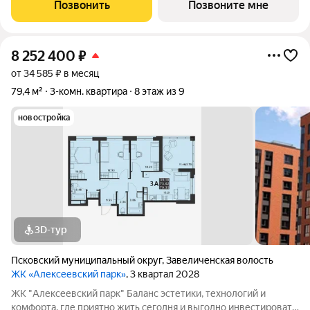
современный проект комфорт класса в развивающемся
Позвонить
Позвоните мне
районе дальнего Завеличья. Дом выполнен в
8 252 400
₽
от 34 585 ₽ в месяц
79,4 м²
3-комн. квартира
8 этаж из 9
новостройка
3D-тур
Псковский муниципальный округ
,
Завеличенская волость
ЖК «Алексеевский парк»
, 3 квартал 2028
ЖК "Алексеевский парк" Баланс эстетики, технологий и
комфорта, где приятно жить сегодня и выгодно инвестировать