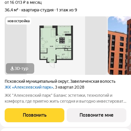
от 16 013 ₽ в месяц
36,4 м²
квартира-студия
1 этаж из 9
новостройка
3D-тур
Псковский муниципальный округ
,
Завеличенская волость
ЖК «Алексеевский парк»
, 3 квартал 2028
ЖК "Алексеевский парк" Баланс эстетики, технологий и
комфорта, где приятно жить сегодня и выгодно инвестировать
в будущее Жилой комплекс «Алексеевский парк»
современный проект комфорт класса в развивающемся
Позвонить
Позвоните мне
районе дальнего Завеличья. Дом выполнен в