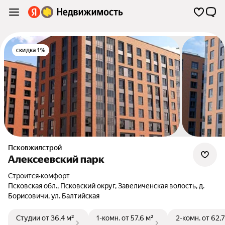
скидка 1%
Псковжилстрой
Алексеевский парк
Строится
•
комфорт
Псковская обл.
,
Псковский округ
,
Завеличенская волость
,
д.
Борисовичи
,
ул. Балтийская
Студии
от 36,4 м²
1-комн.
от 57,6 м²
2-комн.
от 62,7