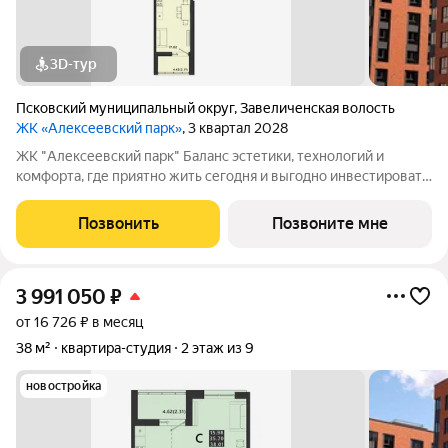
3D-тур
Псковский муниципальный округ
,
Завеличенская волость
ЖК «Алексеевский парк»
, 3 квартал 2028
ЖК "Алексеевский парк" Баланс эстетики, технологий и
комфорта, где приятно жить сегодня и выгодно инвестировать
в будущее Жилой комплекс «Алексеевский парк»
современный проект комфорт класса в развивающемся
Позвонить
Позвоните мне
районе дальнего Завеличья. Дом выполнен в
3 991 050
₽
от 16 726 ₽ в месяц
38 м²
квартира-студия
2 этаж из 9
новостройка