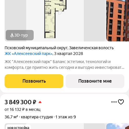
3D-тур
Псковский муниципальный округ
,
Завеличенская волость
ЖК «Алексеевский парк»
, 3 квартал 2028
ЖК "Алексеевский парк" Баланс эстетики, технологий и
комфорта, где приятно жить сегодня и выгодно инвестировать
в будущее Жилой комплекс «Алексеевский парк»
современный проект комфорт класса в развивающемся
Позвонить
Позвоните мне
районе дальнего Завеличья. Дом выполнен в
3 849 300
₽
от 16 132 ₽ в месяц
36,7 м²
квартира-студия
1 этаж из 9
новостройка