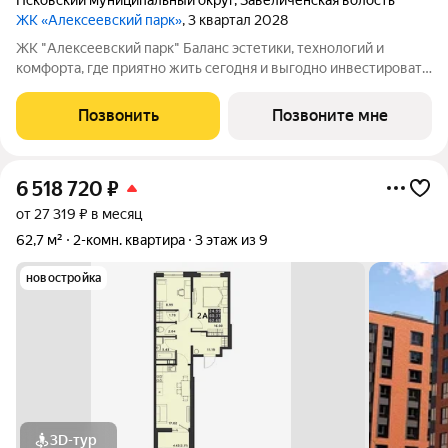
Псковский муниципальный округ
,
Завеличенская волость
ЖК «Алексеевский парк»
, 3 квартал 2028
ЖК "Алексеевский парк" Баланс эстетики, технологий и
комфорта, где приятно жить сегодня и выгодно инвестировать
в будущее Жилой комплекс «Алексеевский парк»
современный проект комфорт класса в развивающемся
Позвонить
Позвоните мне
районе дальнего Завеличья. Дом выполнен в
6 518 720
₽
от 27 319 ₽ в месяц
62,7 м²
2-комн. квартира
3 этаж из 9
новостройка
3D-тур