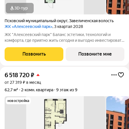
3D-тур
Псковский муниципальный округ
,
Завеличенская волость
ЖК «Алексеевский парк»
, 3 квартал 2028
ЖК "Алексеевский парк" Баланс эстетики, технологий и
комфорта, где приятно жить сегодня и выгодно инвестировать
в будущее Жилой комплекс «Алексеевский парк»
современный проект комфорт класса в развивающемся
Позвонить
Позвоните мне
районе дальнего Завеличья. Дом выполнен в
6 518 720
₽
от 27 319 ₽ в месяц
62,7 м²
2-комн. квартира
9 этаж из 9
новостройка