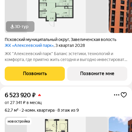
3D-тур
Псковский муниципальный округ
,
Завеличенская волость
ЖК «Алексеевский парк»
, 3 квартал 2028
ЖК "Алексеевский парк" Баланс эстетики, технологий и
комфорта, где приятно жить сегодня и выгодно инвестировать
в будущее Жилой комплекс «Алексеевский парк»
современный проект комфорт класса в развивающемся
Позвонить
Позвоните мне
районе дальнего Завеличья. Дом выполнен в
6 523 920
₽
от 27 341 ₽ в месяц
62,7 м²
2-комн. квартира
8 этаж из 9
новостройка