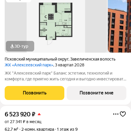
3D-тур
Псковский муниципальный округ
,
Завеличенская волость
ЖК «Алексеевский парк»
, 3 квартал 2028
ЖК "Алексеевский парк" Баланс эстетики, технологий и
комфорта, где приятно жить сегодня и выгодно инвестировать
в будущее Жилой комплекс «Алексеевский парк»
современный проект комфорт класса в развивающемся
Позвонить
Позвоните мне
районе дальнего Завеличья. Дом выполнен в
6 523 920
₽
от 27 341 ₽ в месяц
62,7 м²
2-комн. квартира
1 этаж из 9