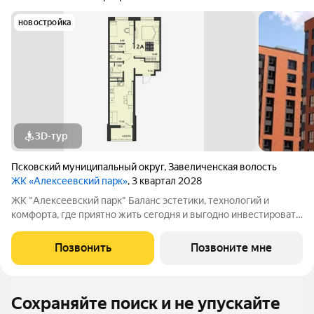
новостройка
3D-тур
Псковский муниципальный округ
,
Завеличенская волость
ЖК «Алексеевский парк»
, 3 квартал 2028
ЖК "Алексеевский парк" Баланс эстетики, технологий и
комфорта, где приятно жить сегодня и выгодно инвестировать
в будущее Жилой комплекс «Алексеевский парк»
современный проект комфорт класса в развивающемся
Позвонить
Позвоните мне
районе дальнего Завеличья. Дом выполнен в
Сохраняйте поиск и не упускайте