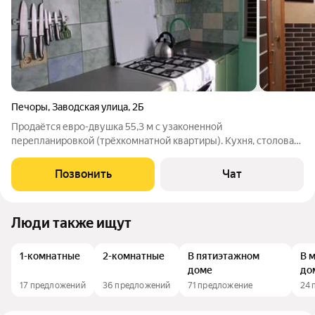
Печоры
,
Заводская улица
,
2Б
Продаётся евро-двушка 55,3 м с узаконенной
перепланировкой (трёхкомнатной квартиры). Кухня, столовая,
зал, спальня, совмещённый санузел, прихожая, кладовка.
Мебель и бытовая техника остаются в квартире. До Псково-
Позвонить
Чат
Печерского монастыря и исторического
Люди также ищут
1-комнатные
2-комнатные
В пятиэтажном
В 
доме
до
17 предложений
36 предложений
71 предложение
24 