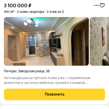
3 100 000
₽
44,1 м²
2-комн. квартира
3 этаж из 5
Печоры
,
Заводская улица
,
3Б
Уютная двушка на третьем этаже уже с современным
ремонтом и частично мебелью, кухней и техникой.
Утеплённый и застеклённый балкон добавляет полезной
площади. Квартира полностью готова к проживанию: можно
Позвонить
заезжать и жить без вложений или с первого