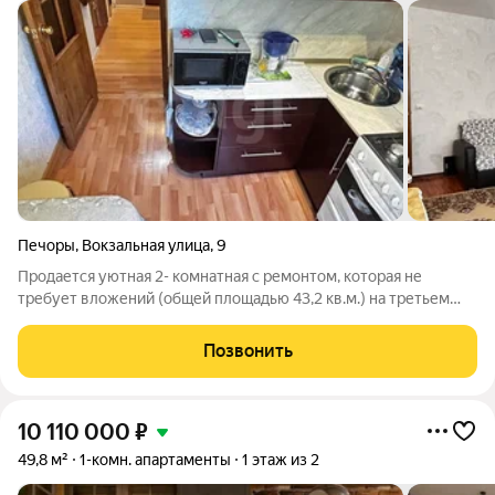
Печоры
,
Вокзальная улица
,
9
Продается уютная 2- комнатная с ремонтом, которая не
требует вложений (общей площадью 43,2 кв.м.) на третьем
этаже 5 этажного кирпичного дома. В этой квартире все
готово для комфортной жизни. Окна с качественными
Позвонить
стеклопакетами. Остается шкаф-купе в
10 110 000
₽
49,8 м²
1-комн. апартаменты
1 этаж из 2