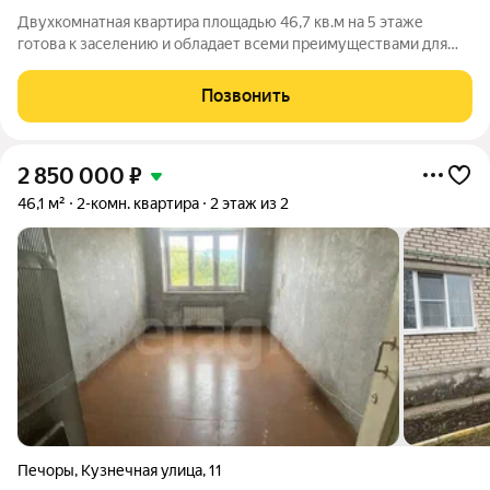
Двухкомнатная квартира площадью 46,7 кв.м на 5 этаже
готова к заселению и обладает всеми преимуществами для
комфортной жизни. Объект отличает продуманная планировка
с изолированными комнатами и раздельным санузлом,
Позвонить
отделанным практичной плиткой. В
2 850 000
₽
46,1 м²
2-комн. квартира
2 этаж из 2
Печоры
,
Кузнечная улица
,
11