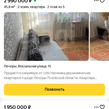
2 990 000
₽
45,8 м²
2-комн. квартира
2 этаж из 5
Печоры
,
Вокзальная улица
,
15
Продается напрямую от собственника двухкомнатная
квартира в городе Печоры Псковской области. Квартира
теплая и светлая. Две раздельные комнаты, раздельный сан
узел и большая светлая лоджия. Расположена в тихом жилом
Позвонить
районе города Печоры, город
1 950 000
₽