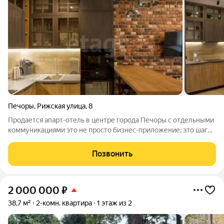
Печоры
,
Рижская улица
,
8
Продается апарт-отель в центре города Печоры с отдельными
коммуникациями это не просто бизнес-приложение; это шаг
вперед в богатую и успешную историю гостиничного дела.
Готовая бизнес-модель, уникальная инфраструктура и
Позвонить
благоприятные рыночные
2 000 000
₽
38,7 м²
2-комн. квартира
1 этаж из 2