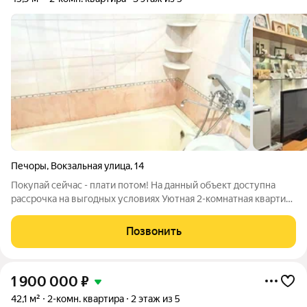
Печоры
,
Вокзальная улица
,
14
Покупай сейчас - плати потом! На данный объект доступна
рассрочка на выгодных условиях Уютная 2-комнатная квартира
в г.Печоры идеальный выбор для жизни или инвестиций!
Предлагаем к продаже светлую и просторную 2-комнатную
Позвонить
квартиру общей площадью
1 900 000
₽
42,1 м²
2-комн. квартира
2 этаж из 5