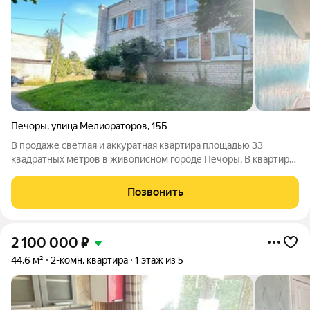
Печоры
,
улица Мелиораторов
,
15Б
В продаже светлая и аккуратная квартира площадью 33
квадратных метров в живописном городе Печоры. В квартире
выполнен качественный ремонт, все коммуникации в рабочем
состоянии. Идеальное предложение для тех, кто ценит
Позвонить
комфорт и готов к заселению без
2 100 000
₽
44,6 м²
2-комн. квартира
1 этаж из 5