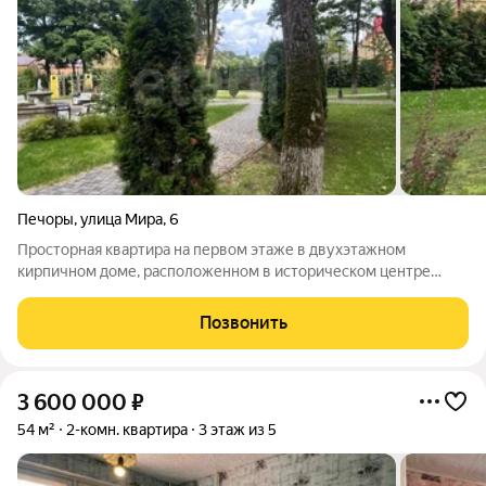
Печоры
,
улица Мира
,
6
Просторная квартира на первом этаже в двухэтажном
кирпичном доме, расположенном в историческом центре
города, Квартира без ремонта, квартире установлены новые
пластиковые стеклопакеты, обеспечено центральное
Позвонить
отопление и водоснабжение, при этом
3 600 000
₽
54 м²
2-комн. квартира
3 этаж из 5