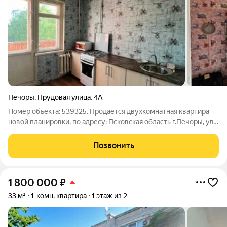
Печоры
,
Прудовая улица
,
4А
Номер объекта: 539325. Продается двухкомнатная квартира
новой планировки, по адресу: Псковская область г.Печоры, ул.
Прудовая д.4А Квартира общей площадью 54,5кв.м: кухня 8.8. с
выходом на лоджию, прихожая 10, комнаты 17и 11,8 , с/у
Позвонить
раздельный .
1 800 000
₽
33 м²
1-комн. квартира
1 этаж из 2