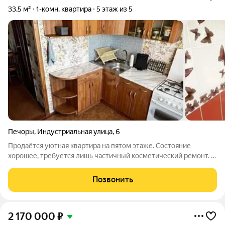
33,5 м²
1-комн. квартира
5 этаж из 5
Печоры
,
Индустриальная улица
,
6
Продаётся уютная квартира на пятом этаже. Состояние
хорошее, требуется лишь частичный косметический ремонт. В
комнатах подвесные потолки, на полу ламинат/ линолеум..
Санузел раздельный, в ванной плитка нового образца и
Позвонить
душевая кабина; сантехника в
2 170 000
₽