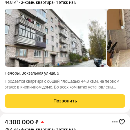
44,8 м²
2-комн. квартира
1 этаж из 5
Печоры
,
Вокзальная улица
,
9
Продается квартира с общей площадью 44,8 кв.м. на первом
этаже в кирпичном доме. Во всех комнатах установлены
стеклопакеты. Сан. узел раздельный. Комнаты просторные на
две стороны. Квартира требует косметического ремонта.
Позвонить
Подвал сухой. Хорошие
4 300 000
₽
79,4 м²
4-комн. квартира
1 этаж из 5