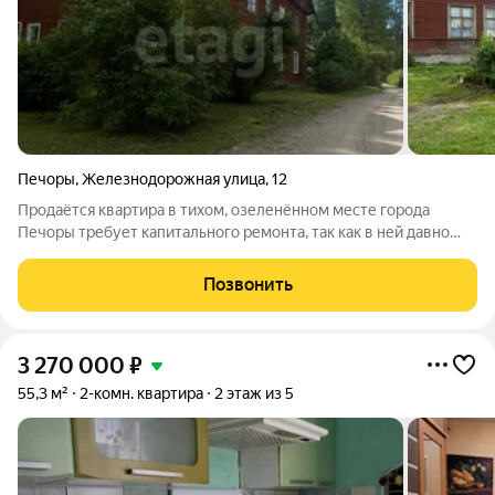
Печоры
,
Железнодорожная улица
,
12
Продаётся квартира в тихом, озеленённом месте города
Печоры требует капитального ремонта, так как в ней давно
никто не жил. Расположена на первом этаже двухэтажного
дома, что делает её отличным вариантом для пожилых людей.
Позвонить
Отопление печное, в
3 270 000
₽
55,3 м²
2-комн. квартира
2 этаж из 5