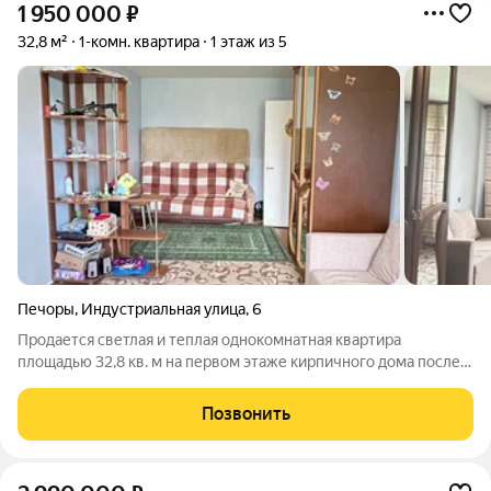
1 950 000
₽
32,8 м²
1-комн. квартира
1 этаж из 5
Печоры
,
Индустриальная улица
,
6
Продается светлая и теплая однокомнатная квартира
площадью 32,8 кв. м на первом этаже кирпичного дома после
капитального ремонта. Планировка удобная и функциональная:
просторная кухня, раздельный санузел с исправной
Позвонить
сантехникой, деревянные окна в