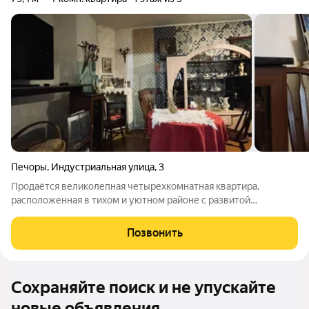
Печоры
,
Индустриальная улица
,
3
Продаётся великолепная четырехкомнатная квартира,
расположенная в тихом и уютном районе с развитой
инфраструктурой. Это идеальное место для комфортной
жизни вашей семьи! Общая площадь квартиры составляет 79,4
Позвонить
квадратных метра, что предоставляет вам
Сохраняйте поиск и не упускайте
новые объявления