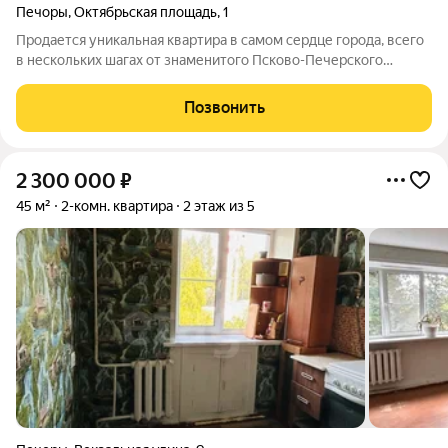
Печоры
,
Октябрьская площадь
,
1
Продается уникальная квартира в самом сердце города, всего
в нескольких шагах от знаменитого Псково-Печерского
монастыря! Это идеальное место для жизни, отдыха и
инвестиций. Квартира полностью готова к заселению и не
Позвонить
требует никаких вложений:
2 300 000
₽
45 м²
2-комн. квартира
2 этаж из 5