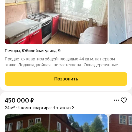
Печоры
,
Юбилейная улица
,
9
Продается квартира общей площадью 44 кв.м. на первом
этаже. Лоджия двойная - не застеклена . Окна деревянные -
состояние удовлетворительное. Санузел раздельный,
состояние хорошее. Комнаты в квартиры проходные. На кухне
Позвонить
остается гарнитур кухонный.
450 000
₽
24 м²
1-комн. квартира
1 этаж из 2