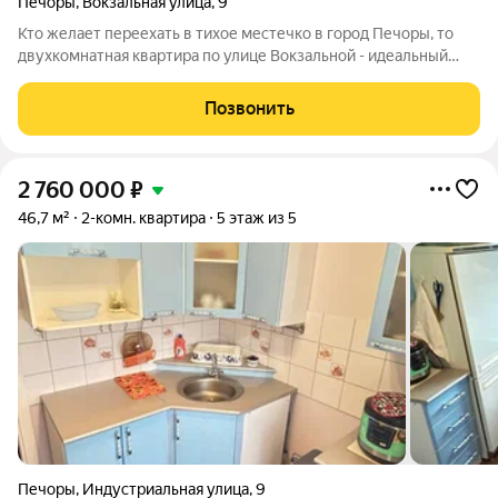
Печоры
,
Вокзальная улица
,
9
Кто желает переехать в тихое местечко в город Печоры, то
двухкомнатная квартира по улице Вокзальной - идеальный
выбор для Вас. Квартира расположена на втором этаже
пятиэтажного кирпичного дома. Удачная планировка на две
Позвонить
стороны позволит вам
2 760 000
₽
46,7 м²
2-комн. квартира
5 этаж из 5
Печоры
,
Индустриальная улица
,
9