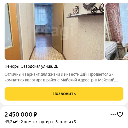
Печоры
,
Заводская улица
,
2Б
Отличный вариант для жизни и инвестиций! Продаётся 2-
комнатная квартира в районе Майский Адрес: р-н Майский,
улица Заводская. д 2б. -, 2/5 этаж. О квартире: Общая площадь
42,1 м2; Две комнаты (17.2 м + 10.7 м), кухня 5.4 м,
Позвонить
совмещенный санузел.
2 450 000
₽
43,2 м²
2-комн. квартира
3 этаж из 5