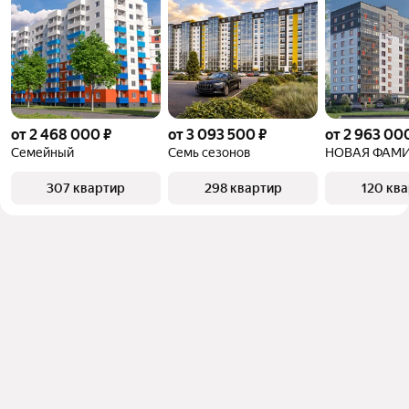
от 2 468 000 ₽
от 3 093 500 ₽
от 2 963 00
Семейный
Семь сезонов
НОВАЯ ФАМ
307 квартир
298 квартир
120 кв