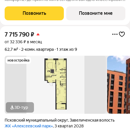
в будущее Жилой комплекс «Алексеевский парк»
современный проект комфорт класса в развивающемся
Позвонить
Позвоните мне
районе дальнего Завеличья. Дом выполнен в
7 715 790
₽
от 32 336 ₽ в месяц
62,7 м²
2-комн. квартира
1 этаж из 9
новостройка
3D-тур
Псковский муниципальный округ
,
Завеличенская волость
ЖК «Алексеевский парк»
, 3 квартал 2028