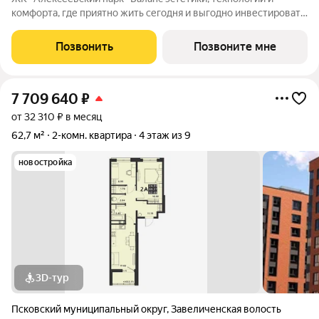
комфорта, где приятно жить сегодня и выгодно инвестировать
в будущее Жилой комплекс «Алексеевский парк»
современный проект комфорт класса в развивающемся
Позвонить
Позвоните мне
районе дальнего Завеличья. Дом выполнен в
7 709 640
₽
от 32 310 ₽ в месяц
62,7 м²
2-комн. квартира
4 этаж из 9
новостройка
3D-тур
Псковский муниципальный округ
,
Завеличенская волость