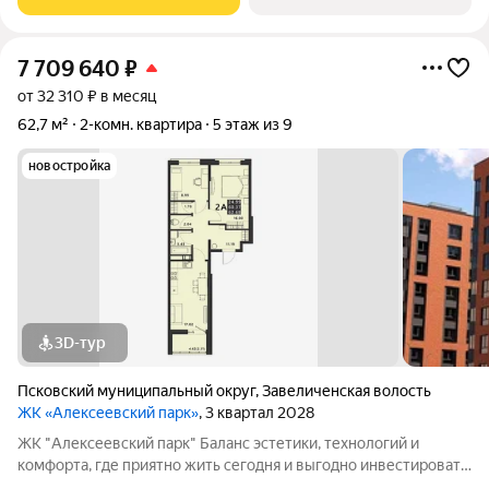
районе дальнего Завеличья. Дом выполнен в
7 709 640
₽
от 32 310 ₽ в месяц
62,7 м²
2-комн. квартира
5 этаж из 9
новостройка
3D-тур
Псковский муниципальный округ
,
Завеличенская волость
ЖК «Алексеевский парк»
, 3 квартал 2028
ЖК "Алексеевский парк" Баланс эстетики, технологий и
комфорта, где приятно жить сегодня и выгодно инвестировать
в будущее Жилой комплекс «Алексеевский парк»