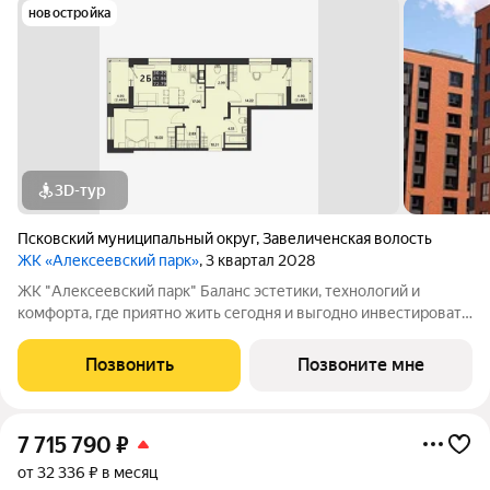
новостройка
3D-тур
Псковский муниципальный округ
,
Завеличенская волость
ЖК «Алексеевский парк»
, 3 квартал 2028
ЖК "Алексеевский парк" Баланс эстетики, технологий и
комфорта, где приятно жить сегодня и выгодно инвестировать
в будущее Жилой комплекс «Алексеевский парк»
современный проект комфорт класса в развивающемся
Позвонить
Позвоните мне
районе дальнего Завеличья. Дом выполнен в
7 715 790
₽
от 32 336 ₽ в месяц