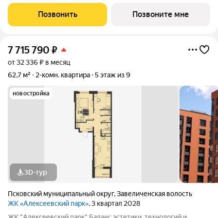
в будущее Жилой комплекс «Алексеевский парк»
современный проект комфорт класса в развивающемся
Позвонить
Позвоните мне
районе дальнего Завеличья. Дом выполнен в
7 715 790
₽
от 32 336 ₽ в месяц
62,7 м²
2-комн. квартира
5 этаж из 9
новостройка
3D-тур
Псковский муниципальный округ
,
Завеличенская волость
ЖК «Алексеевский парк»
, 3 квартал 2028
ЖК "Алексеевский парк" Баланс эстетики, технологий и