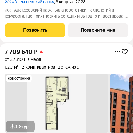
ЖК «Алексеевский парк»
, 3 квартал 2028
ЖК "Алексеевский парк" Баланс эстетики, технологий и
комфорта, где приятно жить сегодня и выгодно инвестировать
в будущее Жилой комплекс «Алексеевский парк»
современный проект комфорт класса в развивающемся
Позвонить
Позвоните мне
районе дальнего Завеличья. Дом выполнен в
7 709 640
₽
от 32 310 ₽ в месяц
62,7 м²
2-комн. квартира
2 этаж из 9
новостройка
3D-тур