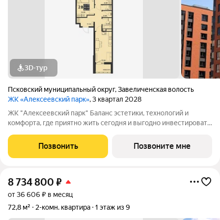
3D-тур
Псковский муниципальный округ
,
Завеличенская волость
ЖК «Алексеевский парк»
, 3 квартал 2028
ЖК "Алексеевский парк" Баланс эстетики, технологий и
комфорта, где приятно жить сегодня и выгодно инвестировать
в будущее Жилой комплекс «Алексеевский парк»
современный проект комфорт класса в развивающемся
Позвонить
Позвоните мне
районе дальнего Завеличья. Дом выполнен в
8 734 800
₽
от 36 606 ₽ в месяц
72,8 м²
2-комн. квартира
1 этаж из 9