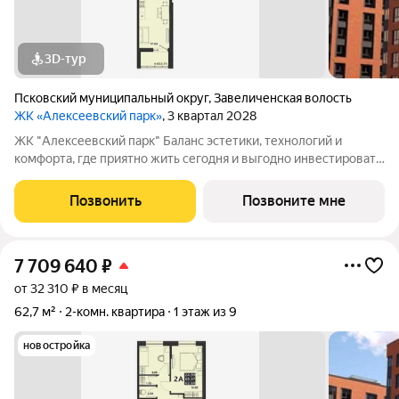
3D-тур
Псковский муниципальный округ
,
Завеличенская волость
ЖК «Алексеевский парк»
, 3 квартал 2028
ЖК "Алексеевский парк" Баланс эстетики, технологий и
комфорта, где приятно жить сегодня и выгодно инвестировать
в будущее Жилой комплекс «Алексеевский парк»
современный проект комфорт класса в развивающемся
Позвонить
Позвоните мне
районе дальнего Завеличья. Дом выполнен в
7 709 640
₽
от 32 310 ₽ в месяц
62,7 м²
2-комн. квартира
1 этаж из 9
новостройка