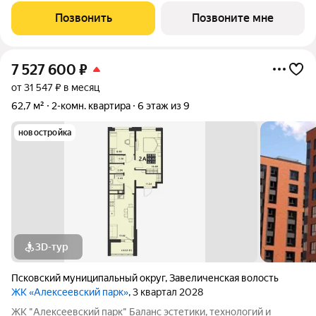
современный проект комфорт класса в развивающемся
Позвонить
Позвоните мне
районе дальнего Завеличья. Дом выполнен в
7 527 600
₽
от 31 547 ₽ в месяц
62,7 м²
2-комн. квартира
6 этаж из 9
новостройка
3D-тур
Псковский муниципальный округ
,
Завеличенская волость
ЖК «Алексеевский парк»
, 3 квартал 2028
ЖК "Алексеевский парк" Баланс эстетики, технологий и