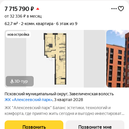
7 715 790
₽
от 32 336 ₽ в месяц
62,7 м²
2-комн. квартира
6 этаж из 9
новостройка
3D-тур
Псковский муниципальный округ
,
Завеличенская волость
ЖК «Алексеевский парк»
, 3 квартал 2028
ЖК "Алексеевский парк" Баланс эстетики, технологий и
комфорта, где приятно жить сегодня и выгодно инвестировать
в будущее Жилой комплекс «Алексеевский парк»
современный проект комфорт класса в развивающемся
Позвонить
Позвоните мне