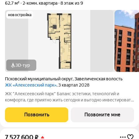
62,7 м²
2-комн. квартира
8 этаж из 9
новостройка
3D-тур
Псковский муниципальный округ
,
Завеличенская волость
ЖК «Алексеевский парк»
, 3 квартал 2028
ЖК "Алексеевский парк" Баланс эстетики, технологий и
комфорта, где приятно жить сегодня и выгодно инвестировать
в будущее Жилой комплекс «Алексеевский парк»
современный проект комфорт класса в развивающемся
Позвонить
Позвоните мне
районе дальнего Завеличья. Дом выполнен в
7 527 600
₽