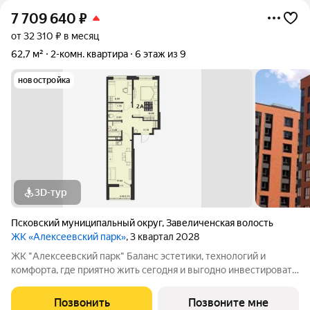
7 709 640
₽
от 32 310 ₽ в месяц
62,7 м²
2-комн. квартира
6 этаж из 9
новостройка
3D-тур
Псковский муниципальный округ
,
Завеличенская волость
ЖК «Алексеевский парк»
, 3 квартал 2028
ЖК "Алексеевский парк" Баланс эстетики, технологий и
комфорта, где приятно жить сегодня и выгодно инвестировать
в будущее Жилой комплекс «Алексеевский парк»
современный проект комфорт класса в развивающемся
Позвонить
Позвоните мне