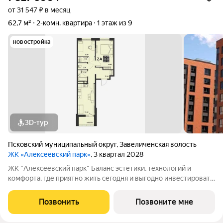
от 31 547 ₽ в месяц
62,7 м²
2-комн. квартира
1 этаж из 9
новостройка
3D-тур
Псковский муниципальный округ
,
Завеличенская волость
ЖК «Алексеевский парк»
, 3 квартал 2028
ЖК "Алексеевский парк" Баланс эстетики, технологий и
комфорта, где приятно жить сегодня и выгодно инвестировать
в будущее Жилой комплекс «Алексеевский парк»
современный проект комфорт класса в развивающемся
Позвонить
Позвоните мне
районе дальнего Завеличья. Дом выполнен в