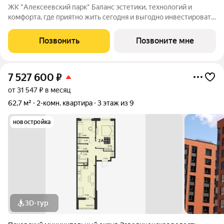
ЖК "Алексеевский парк" Баланс эстетики, технологий и
комфорта, где приятно жить сегодня и выгодно инвестировать
в будущее Жилой комплекс «Алексеевский парк»
современный проект комфорт класса в развивающемся
Позвонить
Позвоните мне
районе дальнего Завеличья. Дом выполнен в
7 527 600
₽
от 31 547 ₽ в месяц
62,7 м²
2-комн. квартира
3 этаж из 9
новостройка
3D-тур