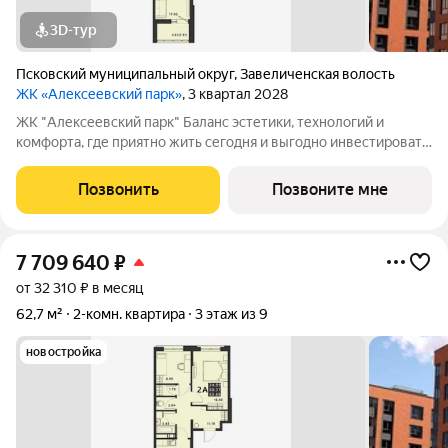
3D-тур
Псковский муниципальный округ
,
Завеличенская волость
ЖК «Алексеевский парк»
, 3 квартал 2028
ЖК "Алексеевский парк" Баланс эстетики, технологий и
комфорта, где приятно жить сегодня и выгодно инвестировать
в будущее Жилой комплекс «Алексеевский парк»
современный проект комфорт класса в развивающемся
Позвонить
Позвоните мне
районе дальнего Завеличья. Дом выполнен в
7 709 640
₽
от 32 310 ₽ в месяц
62,7 м²
2-комн. квартира
3 этаж из 9
новостройка