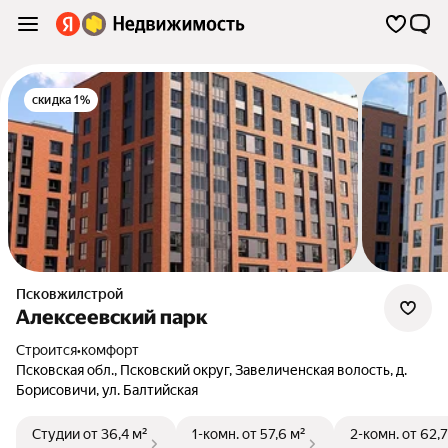
скидка 1%
Псковжилстрой
Алексеевский парк
Строится
•
комфорт
Псковская обл.
,
Псковский округ
,
Завеличенская волость
,
д.
Борисовичи
,
ул. Балтийская
Студии
от 36,4 м²
1-комн.
от 57,6 м²
2-комн.
от 62,7