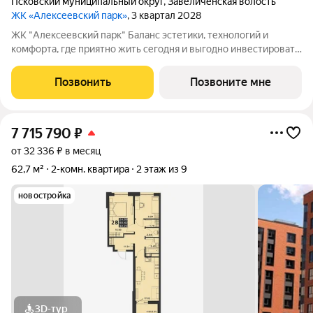
Псковский муниципальный округ
,
Завеличенская волость
ЖК «Алексеевский парк»
, 3 квартал 2028
ЖК "Алексеевский парк" Баланс эстетики, технологий и
комфорта, где приятно жить сегодня и выгодно инвестировать
в будущее Жилой комплекс «Алексеевский парк»
современный проект комфорт класса в развивающемся
Позвонить
Позвоните мне
районе дальнего Завеличья. Дом выполнен в
7 715 790
₽
от 32 336 ₽ в месяц
62,7 м²
2-комн. квартира
2 этаж из 9
новостройка
3D-тур