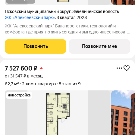
Псковский муниципальный округ
,
Завеличенская волость
ЖК «Алексеевский парк»
, 3 квартал 2028
ЖК "Алексеевский парк" Баланс эстетики, технологий и
комфорта, где приятно жить сегодня и выгодно инвестировать
в будущее Жилой комплекс «Алексеевский парк»
современный проект комфорт класса в развивающемся
Позвонить
Позвоните мне
районе дальнего Завеличья. Дом выполнен в
7 527 600
₽
от 31 547 ₽ в месяц
62,7 м²
2-комн. квартира
8 этаж из 9
новостройка