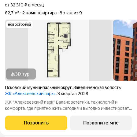
от 32 310 ₽ в месяц
62,7 м²
2-комн. квартира
8 этаж из 9
новостройка
3D-тур
Псковский муниципальный округ
,
Завеличенская волость
ЖК «Алексеевский парк»
, 3 квартал 2028
ЖК "Алексеевский парк" Баланс эстетики, технологий и
комфорта, где приятно жить сегодня и выгодно инвестировать
в будущее Жилой комплекс «Алексеевский парк»
современный проект комфорт класса в развивающемся
Позвонить
Позвоните мне
районе дальнего Завеличья. Дом выполнен в