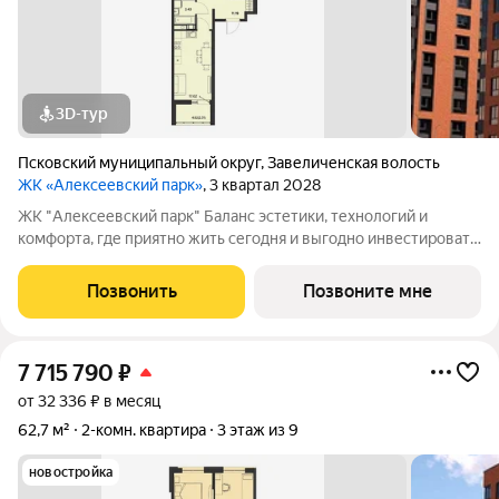
3D-тур
Псковский муниципальный округ
,
Завеличенская волость
ЖК «Алексеевский парк»
, 3 квартал 2028
ЖК "Алексеевский парк" Баланс эстетики, технологий и
комфорта, где приятно жить сегодня и выгодно инвестировать
в будущее Жилой комплекс «Алексеевский парк»
современный проект комфорт класса в развивающемся
Позвонить
Позвоните мне
районе дальнего Завеличья. Дом выполнен в
7 715 790
₽
от 32 336 ₽ в месяц
62,7 м²
2-комн. квартира
3 этаж из 9
новостройка