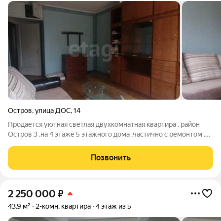
Остров
,
улица ДОС
,
14
Продается уютная светлая двухкомнатная квартира , район
Остров 3 ,на 4 этаже 5 этажного дома ,частично с ремонтом ,
комнаты раздельные ,сан узел раздельный , комнаты на 2
стороны , бонусом остается мебель и техника.в шаговой
Позвонить
доступности магазины
2 250 000
₽
43,9 м²
2-комн. квартира
4 этаж из 5