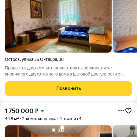
Остров
,
улица 25 Октября
,
38
Продается двухкомнатная квартира на первом этаже
кирпичного двухэтажного дома в шаговой доступности от
центра города. Общая площадь составляет 42 кв. м, включая
две светлые смежные комнаты площадью 18 и 12 кв. м, а также
Позвонить
прихожую. Дом расположен в
1 750 000
₽
44,8 м²
2-комн. квартира
4 этаж из 4