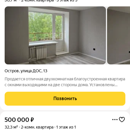
50,7 м²
2-комн. квартира
5 этаж из 5
Остров
,
улица ДОС
,
13
Продается отличная двухкомнатная благоустроенная квартира
с окнами выходящими на две стороны дома. Установлены
новые стеклопакеты и металлическая дверь, заменена вся
сантехника и электрика. На полу ламинат, в ванной и туалете
Позвонить
кафель. Санузел
500 000
₽
32,3 м²
2-комн. квартира
1 этаж из 1