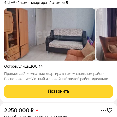
41,1 м²
2-комн. квартира
2 этаж из 5
Остров
,
улица ДОС
,
14
Продается 2-комнатная квартира в тихом спальном районе!
Расположение: Уютный и спокойный жилой район, идеально
подходящий для семьи. В шаговой доступности школа, детский
сад, магазины и аптеки. Всё необходимое рядом! Квартира: - 2
Позвонить
этаж в
2 250 000
₽