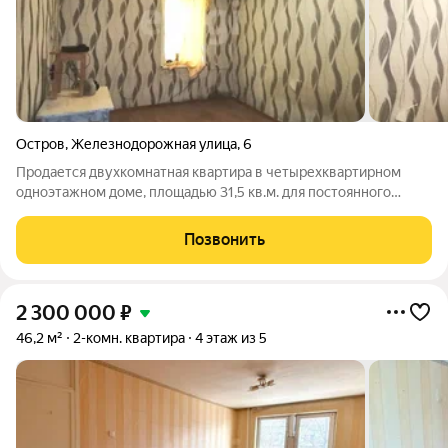
Остров
,
Железнодорожная улица
,
6
Продается двухкомнатная квартира в четырехквартирном
одноэтажном доме, площадью 31,5 кв.м. для постоянного
проживания. Квартира с косметическим ремонтом, все
несущие конструкции дома в идеальном состоянии.
Позвонить
Отопление печное, но печка в отличном
2 300 000
₽
46,2 м²
2-комн. квартира
4 этаж из 5