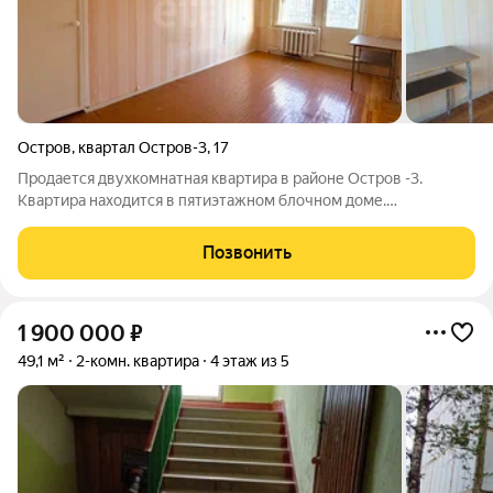
Остров
,
квартал Остров-3
,
17
Продается двухкомнатная квартира в районе Остров -3.
Квартира находится в пятиэтажном блочном доме.
Планировка включает две изолированные комнаты, что
позволяет гибко использовать пространство например,
Позвонить
организовать спальню и гостиную или выделить
1 900 000
₽
49,1 м²
2-комн. квартира
4 этаж из 5