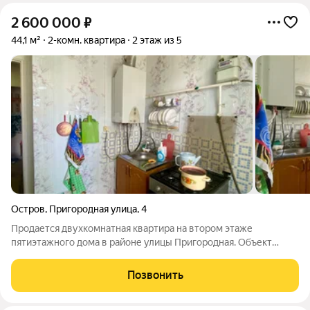
2 600 000
₽
44,1 м²
2-комн. квартира
2 этаж из 5
Остров
,
Пригородная улица
,
4
Продается двухкомнатная квартира на втором этаже
пятиэтажного дома в районе улицы Пригородная. Объект
предлагает выгодное сочетание экономичности,
автономности и развитой инфраструктуры. Ключевое
Позвонить
преимущество индивидуальное газовое отопление,