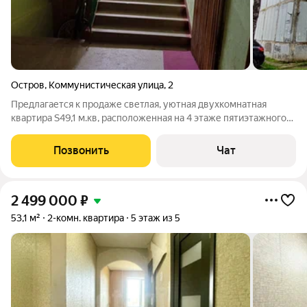
Остров
,
Коммунистическая улица
,
2
Предлагается к продаже светлая, уютная двухкомнатная
квартира S49,1 м.кв, расположенная на 4 этаже пятиэтажного
панельного жилого дома 1981 года постройки, комнаты
(11,5+16,5) м.кв., изолированы, кухня 7,2 м.кв. с встроенной
Позвонить
Чат
мебелью, два балкона с
2 499 000
₽
53,1 м²
2-комн. квартира
5 этаж из 5