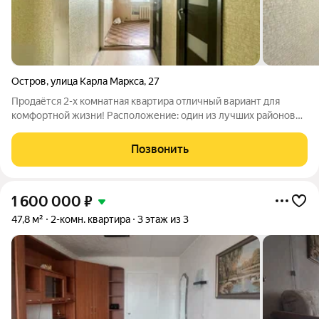
Остров
,
улица Карла Маркса
,
27
Продаётся 2-х комнатная квартира отличный вариант для
комфортной жизни! Расположение: один из лучших районов
города. В шаговой доступности сетевые магазины, аптеки,
пункты выдачи заказов Wildberries и Ozon, детские сады,
Позвонить
школы, поликлиника и
1 600 000
₽
47,8 м²
2-комн. квартира
3 этаж из 3