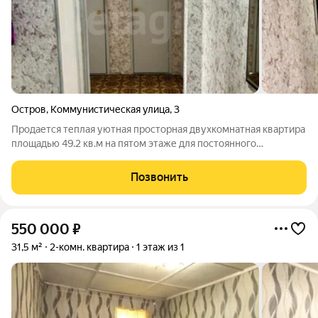
Остров
,
Коммунистическая улица
,
3
Продается теплая уютная просторная двухкомнатная квартира
площадью 49.2 кв.м на пятом этаже для постоянного
проживания. Пространство разделено на две изолированные
комнаты площадью 17 и 12 кв.м и кухню-гостиную 8 кв.м, что
Позвонить
обеспечивает приватность и
550 000
₽
31,5 м²
2-комн. квартира
1 этаж из 1