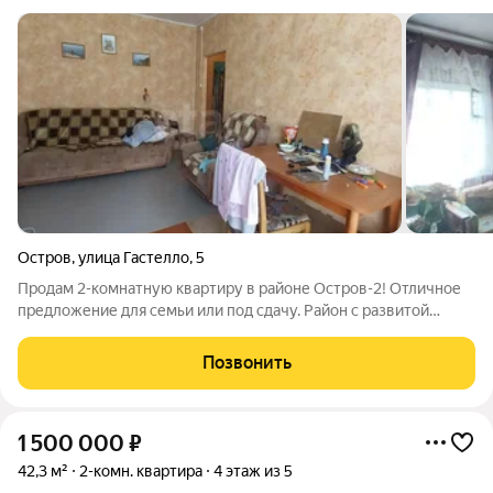
Остров
,
улица Гастелло
,
5
Продам 2-комнатную квартиру в районе Остров-2! Отличное
предложение для семьи или под сдачу. Район с развитой
инфраструктурой всё в шаговой доступности! Что имеем:
Печное отопление (уютно и автономно). вода - колонка возле
Позвонить
дома. Вся мебель
1 500 000
₽
42,3 м²
2-комн. квартира
4 этаж из 5