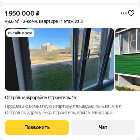
1 950 000
₽
49,6 м²
2-комн. квартира
1 этаж из 3
онлайн показ
Остров
,
микрорайон Строитель
,
15
Продам 2-х комнатную квартиру площадью 49,6 кв. м в г.
Остров по адресу: мкр. Строитель, дом 15. Квартира
расположена на 1-м этаже трехэтажного панельного дома. В
квартире установлена металлическая входная дверь,
Позвонить
Чат
установлены пластиковые окна, были