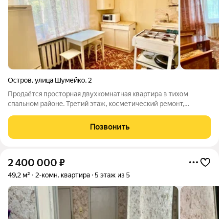
Остров
,
улица Шумейко
,
2
Продаётся просторная двухкомнатная квартира в тихом
спальном районе. Третий этаж, косметический ремонт,
полностью готова к проживанию. Комнаты изолированные,
большие есть где развернуться. Вся мебель и техника
Позвонить
остаются, можно заезжать хоть завтра.
2 400 000
₽
49,2 м²
2-комн. квартира
5 этаж из 5