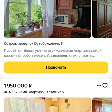
Остров
,
переулок Освобождения
,
6
Продаётся тёплая, уютная двухкомнатная квартира прямой
вариант от собственника. Установлены стеклопакеты,
металлическая дверь, счётчики горячей и холодной воды.
Чистый подъезд, тихие и внимательные соседи. Есть балкон.
Позвонить
Во дворе детская площадка и
1 950 000
₽
46 м²
2-комн. квартира
3 этаж из 5