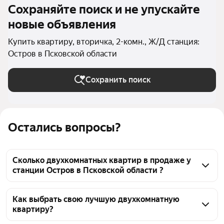
Сохраняйте поиск и не упускайте
новые объявления
Купить квартиру, вторичка, 2-комн., Ж/Д станция:
Остров в Псковской области
Сохранить поиск
Остались вопросы?
Сколько двухкомнатных квартир в продаже у
станции Остров в Псковской области ?
На Яндекс Недвижимости в продаже у станции 
Остров в Псковской области 36 двухкомнатных 
Как выбрать свою лучшую двухкомнатную
квартиру?
квартир, из них 2 объявления от собственников, 34 
объявления от агентств