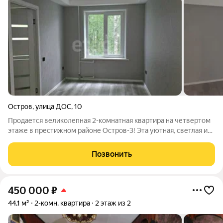
Остров
,
улица ДОС
,
10
Продается великолепная 2-комнатная квартира на четвертом
этаже в престижном районе Остров-3! Эта уютная, светлая и
теплая квартира станет идеальным местом для комфортной
жизни. Здесь выполнен свежий евроремонт, который
Позвонить
порадует даже самых
450 000
₽
44,1 м²
2-комн. квартира
2 этаж из 2