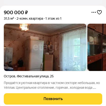
900 000
₽
31,5 м²
2-комн. квартира
1 этаж из 1
Остров
,
Фестивальная улица
,
25
Продаётся уютная квартира в частном секторе небольшая, но
тёплая. Центральное отопление, горячая , холодная вода ,
установлены счётчики. Напротив дома небольшой огород и
сад, рядом река Великая всего в пяти минутах. В шаговой
Позвонить
доступности школа,