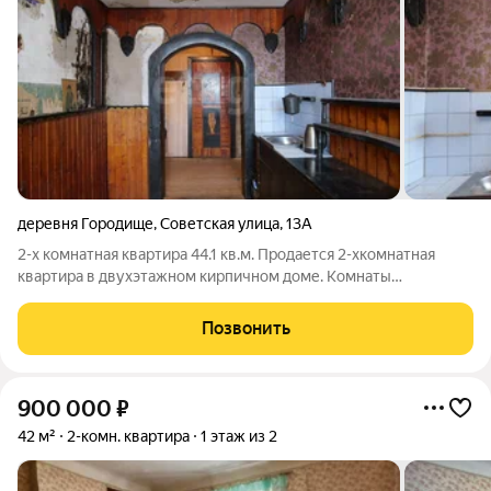
деревня Городище
,
Советская улица
,
13А
2-х комнатная квартира 44.1 кв.м. Продается 2-хкомнатная
квартира в двухэтажном кирпичном доме. Комнаты
раздельные, светлые, просторные. Одна из комнат с выходом
на балкон. Квартира подготовлена к ремонту. Кухня
Позвонить
просторная, окна выходят во двор и на
900 000
₽
42 м²
2-комн. квартира
1 этаж из 2