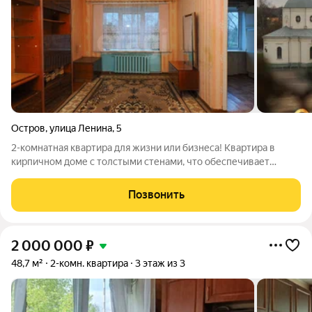
Остров
,
улица Ленина
,
5
2-комнатная квартира для жизни или бизнеса! Квартира в
кирпичном доме с толстыми стенами, что обеспечивает
высокий уровень шумоизоляции и комфортный микроклимат
круглый год. Площадь комнат составляет 18,5 и 10 кв. метров,
Позвонить
кухня 6.5 кв.м., окна
2 000 000
₽
48,7 м²
2-комн. квартира
3 этаж из 3