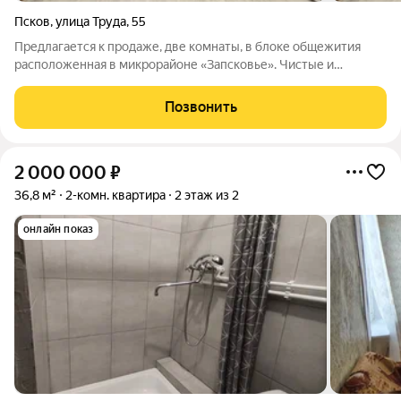
Псков
,
улица Труда
,
55
Предлагается к продаже, две комнаты, в блоке общежития
расположенная в микрорайоне «Запсковье». Чистые и
аккуратные помещения, сделан ремонт, практически вся
мебель остается, вода подведена, тихие соседи пенсионеры на
Позвонить
секции, которых практически не
2 000 000
₽
36,8 м²
2-комн. квартира
2 этаж из 2
онлайн показ