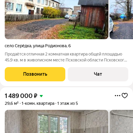
село Серёдка
,
улица Родионова
,
6
Продаётся отличная 2 комнатная квартира общей площадью
45,9 кв. м в живописном месте Псковской области Псковского
района в селе Серёдка. Квартира большая просторная из двух
изолированных комнат 14,3 + 10,7 кв. м с двумя встроенными
Позвонить
Чат
шкафами. Вид из
1 489 000
₽
29,6 м²
1-комн. квартира
1 этаж из 5