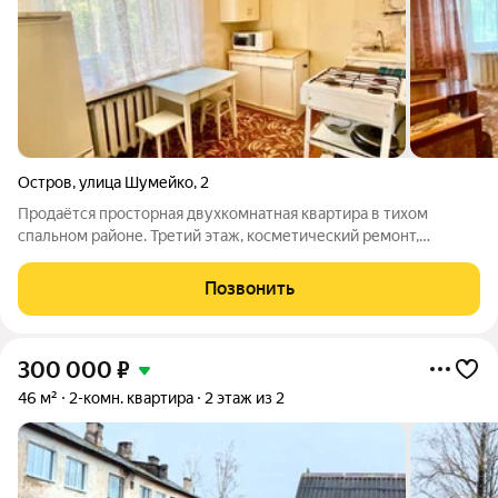
Остров
,
улица Шумейко
,
2
Продаётся просторная двухкомнатная квартира в тихом
спальном районе. Третий этаж, косметический ремонт,
полностью готова к проживанию. Комнаты изолированные,
большие есть где развернуться. Вся мебель и техника
Позвонить
остаются, можно заезжать хоть завтра.
300 000
₽
46 м²
2-комн. квартира
2 этаж из 2