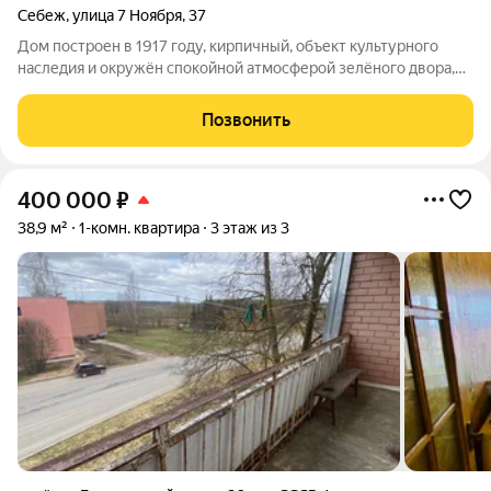
Себеж
,
улица 7 Ноября
,
37
Дом построен в 1917 году, кирпичный, объект культурного
наследия и окружён спокойной атмосферой зелёного двора,
по утрам птички поют, шикарное местоположение дома!
Прекрасное вложение для сдачи посуточно или для себя жить
Позвонить
прекрасном и тихом месте!
400 000
₽
38,9 м²
1-комн. квартира
3 этаж из 3