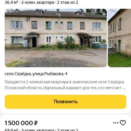
36,4 м²
2-комн. квартира
2 этаж из 2
село Серёдка
,
улица Рыбакова
,
4
Продается 2-комнатная квартира в живописном селе Серёдка
Псковской области. Идеальный вариант для тех, кто мечтает о
спокойной и размеренной жизни за городом. В населенном
пункте расположены все социально важные объекты: школа,
Позвонить
детский сад, ФАП,
1 500 000
₽
68,8 м²
3-комн. квартира
2 этаж из 2