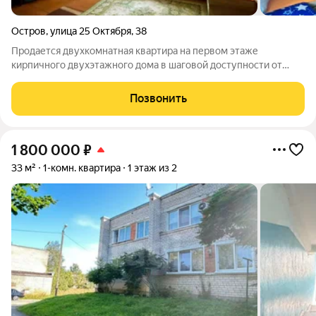
Остров
,
улица 25 Октября
,
38
Продается двухкомнатная квартира на первом этаже
кирпичного двухэтажного дома в шаговой доступности от
центра города. Общая площадь составляет 42 кв. м, включая
две светлые смежные комнаты площадью 18 и 12 кв. м, а также
Позвонить
прихожую. Дом расположен в
1 800 000
₽
33 м²
1-комн. квартира
1 этаж из 2