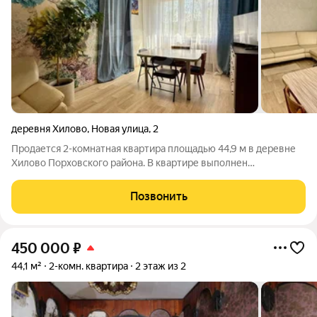
деревня Хилово
,
Новая улица
,
2
Продается 2-комнатная квартира площадью 44,9 м в деревне
Хилово Порховского района. В квартире выполнен
качественный ремонт. Полная замена сантехники, труб,
канализации и электрики.Одним из главных преимуществ
Позвонить
является наличие центрального горячего
450 000
₽
44,1 м²
2-комн. квартира
2 этаж из 2