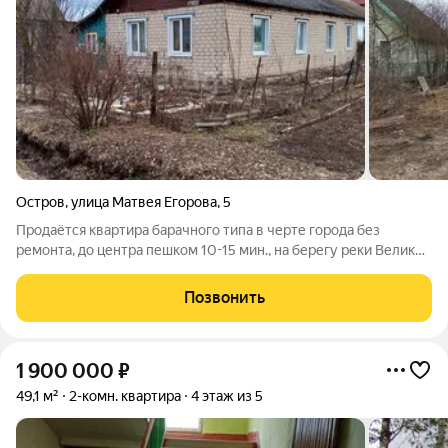
Остров
,
улица Матвея Егорова
,
5
Продаётся квартира барачного типа в черте города без
ремонта, до центра пешком 10-15 мин., на берегу реки Великой
(до речки 100 м), расположен в тихом и спокойном районе, где
нет оживленного движения, но при этом имеется
Позвонить
круглогодичный подъезд к
1 900 000
₽
49,1 м²
2-комн. квартира
4 этаж из 5