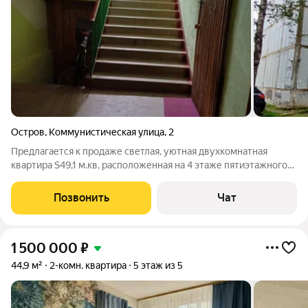
Остров
,
Коммунистическая улица
,
2
Предлагается к продаже светлая, уютная двухкомнатная
квартира S49,1 м.кв, расположенная на 4 этаже пятиэтажного
панельного жилого дома 1981 года постройки, комнаты
(11,5+16,5) м.кв., изолированы, кухня 7,2 м.кв. с встроенной
Позвонить
Чат
мебелью, два балкона с
1 500 000
₽
44,9 м²
2-комн. квартира
5 этаж из 5