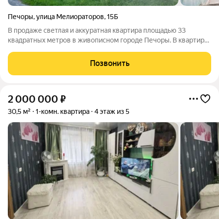
Печоры
,
улица Мелиораторов
,
15Б
В продаже светлая и аккуратная квартира площадью 33
квадратных метров в живописном городе Печоры. В квартире
выполнен качественный ремонт, все коммуникации в рабочем
состоянии. Идеальное предложение для тех, кто ценит
Позвонить
комфорт и готов к заселению без
2 000 000
₽
30,5 м²
1-комн. квартира
4 этаж из 5