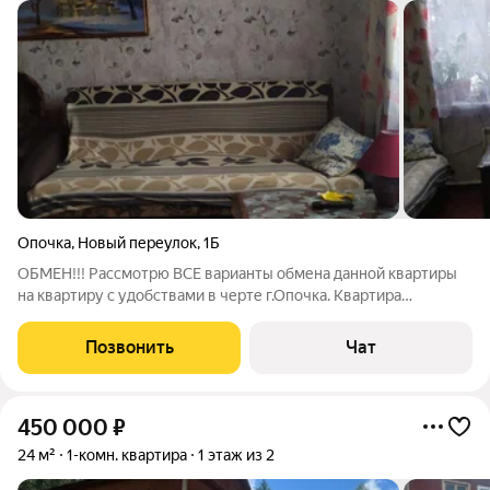
Опочка
,
Новый переулок
,
1Б
ОБМЕН!!! Рассмотрю ВСЕ варианты обмена данной квартиры
на квартиру с удобствами в черте г.Опочка. Квартира
двухкомнатная, расположена на 1-м этаже кирпичного
двухэтажного дома, с частичными удобствами: вода введена в
Позвонить
Чат
дом, установлен бойлер, туалет в
450 000
₽
24 м²
1-комн. квартира
1 этаж из 2