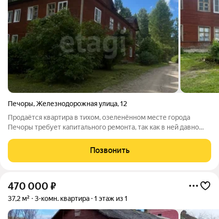
Печоры
,
Железнодорожная улица
,
12
Продаётся квартира в тихом, озеленённом месте города
Печоры требует капитального ремонта, так как в ней давно
никто не жил. Расположена на первом этаже двухэтажного
дома, что делает её отличным вариантом для пожилых людей.
Позвонить
Отопление печное, в
470 000
₽
37,2 м²
3-комн. квартира
1 этаж из 1