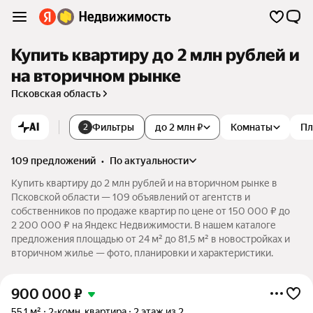
Купить квартиру до 2 млн рублей и
на вторичном рынке
Псковская область
AI
Фильтры
до 2 млн ₽
Комнаты
Пл
2
109 предложений
•
по актуальности
Купить квартиру до 2 млн рублей и на вторичном рынке в
Псковской области — 109 объявлений от агентств и
собственников по продаже квартир по цене от 150 000 ₽ до
2 200 000 ₽ на Яндекс Недвижимости. В нашем каталоге
предложения площадью от 24 м² до 81,5 м² в новостройках и
вторичном жилье — фото, планировки и характеристики.
900 000
₽
55,1 м²
2-комн. квартира
2 этаж из 2