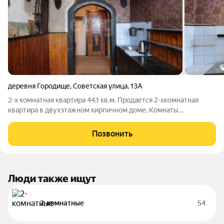
деревня Городище
,
Советская улица
,
13А
2-х комнатная квартира 44.1 кв.м. Продается 2-хкомнатная
квартира в двухэтажном кирпичном доме. Комнаты
раздельные, светлые, просторные. Одна из комнат с выходом
на балкон. Квартира подготовлена к ремонту. Кухня
Позвонить
просторная, окна выходят во двор и на
Люди также ищут
2-комнатные
54