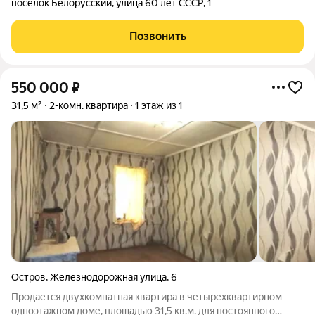
посёлок Белорусский
,
улица 60 лет СССР
,
1
Позвонить
550 000
₽
31,5 м²
2-комн. квартира
1 этаж из 1
Остров
,
Железнодорожная улица
,
6
Продается двухкомнатная квартира в четырехквартирном
одноэтажном доме, площадью 31,5 кв.м. для постоянного