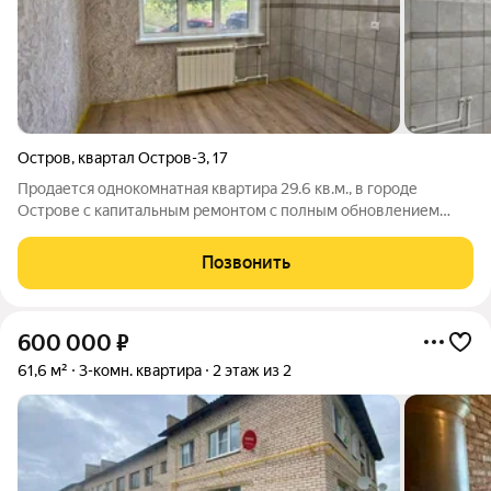
Остров
,
квартал Остров-3
,
17
Продается однокомнатная квартира 29.6 кв.м., в городе
Острове с капитальным ремонтом с полным обновлением
всех инженерных систем. Вся электрическая разводка
заменена на медную, установлена новая сантехника,
Позвонить
современные стеклопакеты и металлическая
600 000
₽
61,6 м²
3-комн. квартира
2 этаж из 2