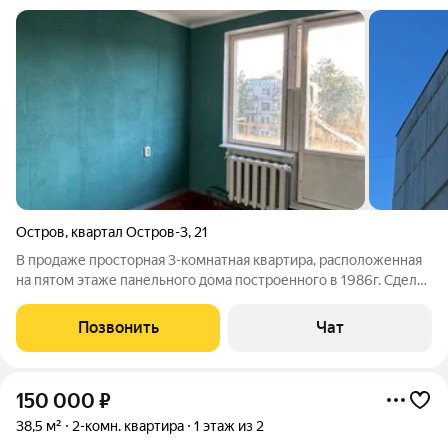
Остров
,
квартал Остров-3
,
21
В продаже просторная 3-комнатная квартира, расположенная
на пятом этаже панельного дома построенного в 1986г. Сделан
ремонт в прихожей, комнате, сан. узле. Выполнена
декоративная штукатурка. Кухня и две комнаты под ремонт.
Позвонить
Чат
При желании можно заехать,
150 000
₽
38,5 м²
2-комн. квартира
1 этаж из 2