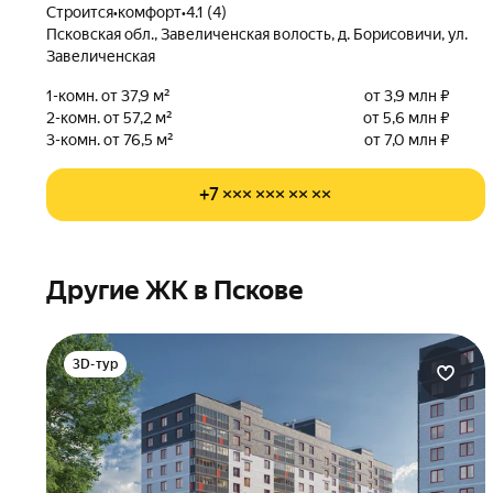
Строится
•
комфорт
•
4.1 (4)
Псковская обл., Завеличенская волость, д. Борисовичи, ул.
Завеличенская
1-комн. от 37,9 м²
от 3,9 млн ₽
2-комн. от 57,2 м²
от 5,6 млн ₽
3-комн. от 76,5 м²
от 7,0 млн ₽
+7 ××× ××× ×× ××
Другие ЖК в Пскове
3D-тур