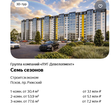
3D-тур
Группа компаний «ЛУГ-Девелопмент»
Семь сезонов
Строится
•
эконом
Псков, пр. Рижский
1-комн. от 30,4 м²
от 3,1 млн ₽
2-комн. от 53,9 м²
от 5,1 млн ₽
3-комн. от 77,6 м²
от 7,2 млн ₽