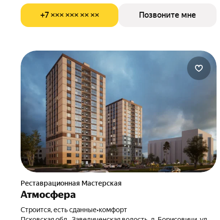
+7 ××× ××× ×× ××
Позвоните мне
Реставрационная Мастерская
Атмосфера
Строится, есть сданные
•
комфорт
Псковская обл., Завеличенская волость, д. Борисовичи, ул.