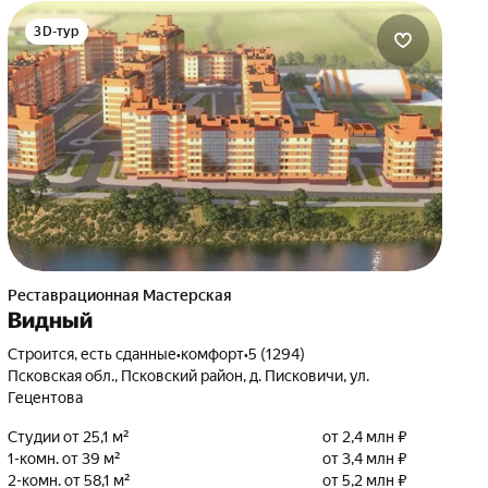
3D-тур
Реставрационная Мастерская
Видный
Строится, есть сданные
•
комфорт
•
5 (1294)
Псковская обл., Псковский район, д. Писковичи, ул.
Гецентова
Студии от 25,1 м²
от 2,4 млн ₽
1-комн. от 39 м²
от 3,4 млн ₽
2-комн. от 58,1 м²
от 5,2 млн ₽