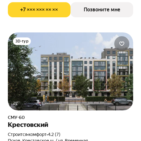
+7 ××× ××× ×× ××
Позвоните мне
3D-тур
СМУ-60
Крестовский
Строится
•
комфорт
•
4.2 (7)
Псков, Крестовское ш. / ул. Временная