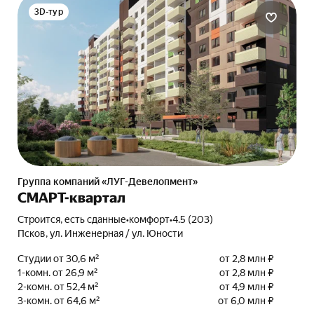
3D-тур
Группа компаний «ЛУГ-Девелопмент»
СМАРТ-квартал
Строится, есть сданные
•
комфорт
•
4.5 (203)
Псков, ул. Инженерная / ул. Юности
Студии от 30,6 м²
от 2,8 млн ₽
1-комн. от 26,9 м²
от 2,8 млн ₽
2-комн. от 52,4 м²
от 4,9 млн ₽
3-комн. от 64,6 м²
от 6,0 млн ₽