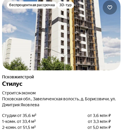
беспроцентная рассрочка
3D-тур
Псковжилстрой
Стилус
Строится
•
эконом
Псковская обл., Завеличенская волость, д. Борисовичи, ул.
Дмитрия Яковлева
Студии от 35,6 м²
от 3,6 млн ₽
1-комн. от 33,4 м²
от 3,3 млн ₽
2-комн. от 51,5 м²
от 5,0 млн ₽