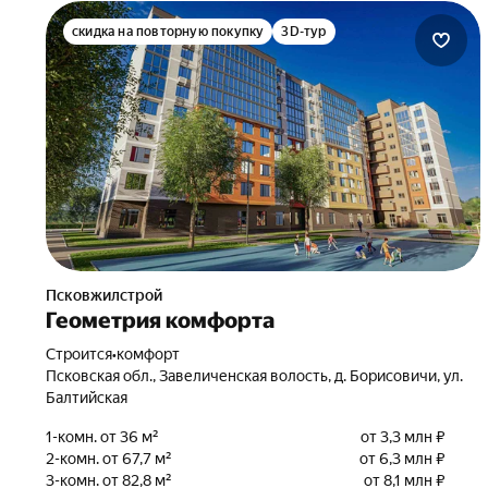
скидка на повторную покупку
3D-тур
Псковжилстрой
Геометрия комфорта
Строится
•
комфорт
Псковская обл., Завеличенская волость, д. Борисовичи, ул.
Балтийская
1-комн. от 36 м²
от 3,3 млн ₽
2-комн. от 67,7 м²
от 6,3 млн ₽
3-комн. от 82,8 м²
от 8,1 млн ₽