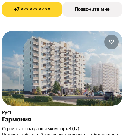
+7 ××× ××× ×× ××
Позвоните мне
Руст
Гармония
Строится, есть сданные
•
комфорт
•
4 (17)
Псковская область, Завеличенская волость, д. Борисовичи,