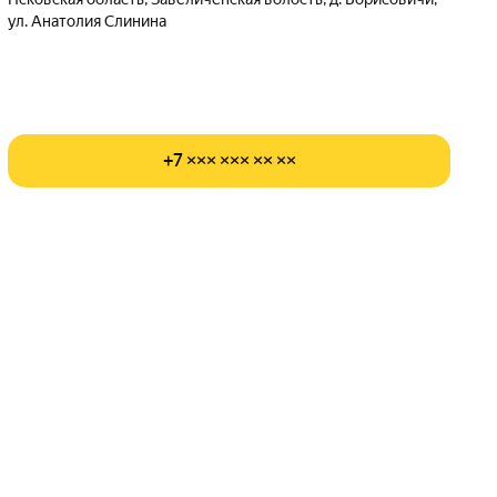
ул. Анатолия Слинина
+7 ××× ××× ×× ××