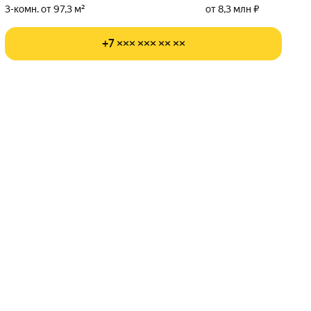
3-комн. от 97,3 м²
от 8,3 млн ₽
+7 ××× ××× ×× ××