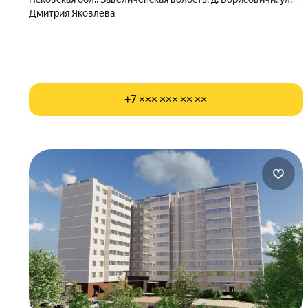
Дмитрия Яковлева
+7 ××× ××× ×× ××