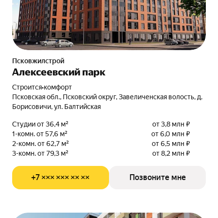
Псковжилстрой
Алексеевский парк
Строится
•
комфорт
Псковская обл., Псковский округ, Завеличенская волость, д.
Борисовичи, ул. Балтийская
Студии от 36,4 м²
от 3,8 млн ₽
1-комн. от 57,6 м²
от 6,0 млн ₽
2-комн. от 62,7 м²
от 6,5 млн ₽
3-комн. от 79,3 м²
от 8,2 млн ₽
+7 ××× ××× ×× ××
Позвоните мне