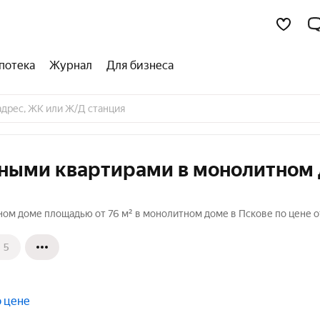
потека
Журнал
Для бизнеса
тными квартирами в монолитном
ом доме площадью от 76 м² в монолитном доме в Пскове по цене о
5
о цене