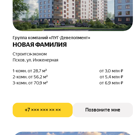
Группа компаний «ЛУГ-Девелопмент»
НОВАЯ ФАМИЛИЯ
Строится
•
эконом
Псков, ул. Инженерная
1-комн. от 28,7 м²
от 3,0 млн ₽
2-комн. от 56,2 м²
от 5,4 млн ₽
3-комн. от 70,9 м²
от 6,9 млн ₽
+7 ××× ××× ×× ××
Позвоните мне