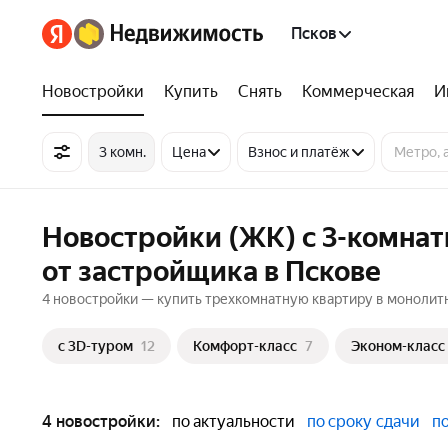
Псков
Новостройки
Купить
Снять
Коммерческая
И
3 комн.
Цена
Взнос и платёж
Новостройки (ЖК) с 3-комна
от застройщика в Пскове
4 новостройки — купить трехкомнатную квартиру в монолитн
c 3D-туром
12
Комфорт-класс
7
Эконом-класс
4 новостройки:
по актуальности
по сроку сдачи
п