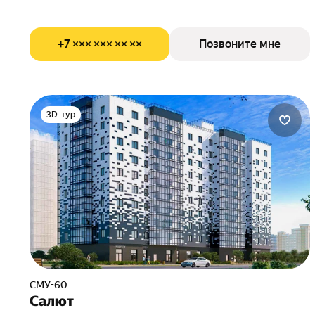
+7 ××× ××× ×× ××
Позвоните мне
3D-тур
СМУ-60
Салют