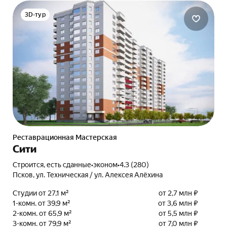
3D-тур
Реставрационная Мастерская
Сити
Строится, есть сданные
•
эконом
•
4.3 (280)
Псков, ул. Техническая / ул. Алексея Алёхина
Студии от 27,1 м²
от 2,7 млн ₽
1-комн. от 39,9 м²
от 3,6 млн ₽
2-комн. от 65,9 м²
от 5,5 млн ₽
3-комн. от 79,9 м²
от 7,0 млн ₽